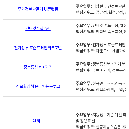
주요업무
: 다양한 무인정보단말기
무인정보단말기 UI플랫폼
핵심키워드
: 접근성, 웹접근성,
주요업무
: 인터넷 속도측정, 웹접
인터넷품질측정
핵심키워드
: 인터넷 속도측정, 
주요업무
: 전자정부 표준프레임워
전자정부 표준프레임워크포털
핵심키워드
: 다운로드, 개발가이
주요업무
: 정보통신보조기기 보급
정보통신보조기기
핵심키워드
: 보조기기, 정보통신
주요업무
: 한국연구재단의 등재
정보화정책 온라인논문투고
핵심키워드
: 정보화정책, 저널, 논문,
주요업무
: 지능정보기술 개발 촉
AI 허브
및 활용 확산
핵심키워드
:
인공지능 학습용 데이터,