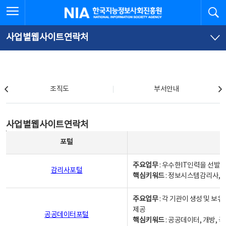
본
전
전체메뉴 열기
검
한국지능정보사회진흥원
문
체
바
메
로
뉴
가
바
사업별웹사이트연락처
기
로
가
기
조직도
조직도
부서안내
사업별웹사이트연락처
사업별웹사이트연락처
사업별웹사이트연락처 - 포털, 주요업무및 핵심키워드, 소관부서 및 담당자, 대표전화로 구성됨
포털
주요업무
: 우수한IT인력을 선발
감리사포털
핵심키워드
: 정보시스템감리사, 
주요업무
: 각 기관이 생성 및 
제공
공공데이터포털
핵심키워드
: 공공데이터, 개방, 