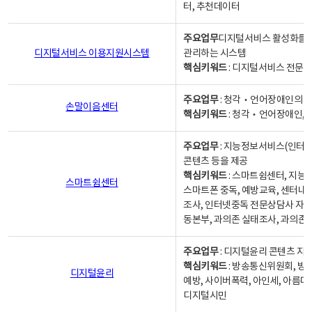
터, 추천데이터
주요업무
디지털서비스 활성화를 위
디지털서비스 이용지원시스템
관리하는 시스템
핵심키워드
: 디지털서비스 전문계
주요업무
: 청각‧언어장애인의 
손말이음센터
핵심키워드
: 청각‧언어장애인, 
주요업무
: 지능정보서비스(인터넷
콘텐츠 등을 제공
핵심키워드
: 스마트쉼센터, 지능
스마트쉼센터
스마트폰 중독, 예방교육, 센터내
조사, 인터넷중독 전문상담사 자격
동본부, 과의존 실태조사, 과의존
주요업무
: 디지털윤리 콘텐츠 지원
핵심키워드
: 방송통신위원회, 방
디지털윤리
예방, 사이버폭력, 아인세, 아름다
디지털시민