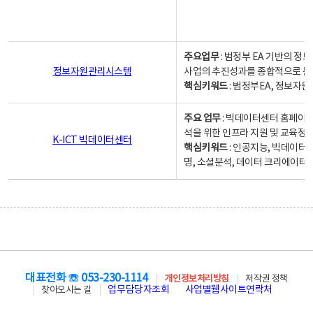
주요업무
: 범정부 EA 기반의 
정보자원관리시스템
사업의 추진성과를 종합적으로 분
핵심키워드
: 범정부EA, 정보
주요 업무
: 빅데이터센터 홈페이지
석을 위한 인프라 지원 및 교육정보
K-ICT 빅데이터센터
핵심키워드
: 인공지능, 빅데이터
명, 소셜분석, 데이터 크리에이터 
대표전화 ☏ 053-230-1114
개인정보처리방침
저작권 정책
업무담당자조회
사업별웹사이트연락처
찾아오시는 길