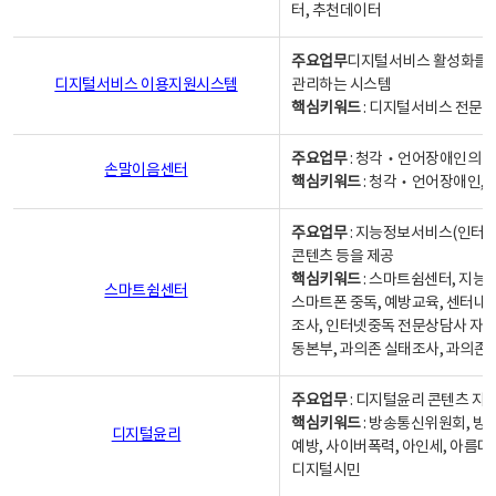
터, 추천데이터
주요업무
디지털서비스 활성화를 위
디지털서비스 이용지원시스템
관리하는 시스템
핵심키워드
: 디지털서비스 전문계
주요업무
: 청각‧언어장애인의 
손말이음센터
핵심키워드
: 청각‧언어장애인, 
주요업무
: 지능정보서비스(인터넷
콘텐츠 등을 제공
핵심키워드
: 스마트쉼센터, 지능
스마트쉼센터
스마트폰 중독, 예방교육, 센터내
조사, 인터넷중독 전문상담사 자격
동본부, 과의존 실태조사, 과의존
주요업무
: 디지털윤리 콘텐츠 지원
핵심키워드
: 방송통신위원회, 방
디지털윤리
예방, 사이버폭력, 아인세, 아름다
디지털시민