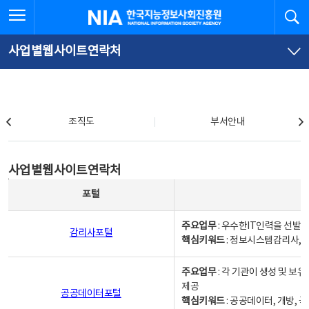
본
전
전체메뉴 열기
검
한국지능정보사회진흥원
문
체
바
메
로
뉴
가
바
사업별웹사이트연락처
기
로
가
기
조직도
조직도
부서안내
사업별웹사이트연락처
사업별웹사이트연락처
사업별웹사이트연락처 - 포털, 주요업무및 핵심키워드, 소관부서 및 담당자, 대표전화로 구성됨
포털
주요업무
: 우수한IT인력을 선발
감리사포털
핵심키워드
: 정보시스템감리사, 
주요업무
: 각 기관이 생성 및 
제공
공공데이터포털
핵심키워드
: 공공데이터, 개방, 