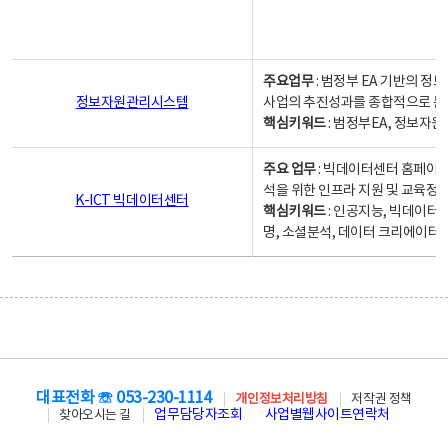
주요업무
: 범정부 EA 기반의 
정보자원관리시스템
사업의 추진성과를 종합적으로 분
핵심키워드
: 범정부EA, 정보
주요 업무
: 빅데이터센터 홈페이지
석을 위한 인프라 지원 및 교육정보
K-ICT 빅데이터센터
핵심키워드
: 인공지능, 빅데이터
명, 소셜분석, 데이터 크리에이터 
대표전화 ☏ 053-230-1114
개인정보처리방침
저작권 정책
업무담당자조회
사업별웹사이트연락처
찾아오시는 길