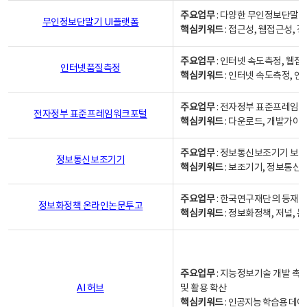
주요업무
: 다양한 무인정보단말기
무인정보단말기 UI플랫폼
핵심키워드
: 접근성, 웹접근성,
주요업무
: 인터넷 속도측정, 웹접
인터넷품질측정
핵심키워드
: 인터넷 속도측정, 
주요업무
: 전자정부 표준프레임워
전자정부 표준프레임워크포털
핵심키워드
: 다운로드, 개발가이
주요업무
: 정보통신보조기기 보급
정보통신보조기기
핵심키워드
: 보조기기, 정보통신
주요업무
: 한국연구재단의 등재
정보화정책 온라인논문투고
핵심키워드
: 정보화정책, 저널, 논문,
주요업무
: 지능정보기술 개발 촉
AI 허브
및 활용 확산
핵심키워드
:
인공지능 학습용 데이터,