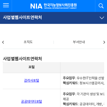
본
전
전체메뉴 열기
검
한국지능정보사회진흥원
문
체
바
메
로
뉴
가
바
사업별웹사이트연락처
기
로
가
기
조직도
조직도
부서안내
사업별웹사이트연락처
사업별웹사이트연락처
사업별웹사이트연락처 - 포털, 주요업무및 핵심키워드, 소관부서 및 담당자, 대표전화로 구성됨
포털
주요업무
: 우수한IT인력을 선발
감리사포털
핵심키워드
: 정보시스템감리사, 
주요업무
: 각 기관이 생성 및 
제공
공공데이터포털
핵심키워드
: 공공데이터, 개방, 