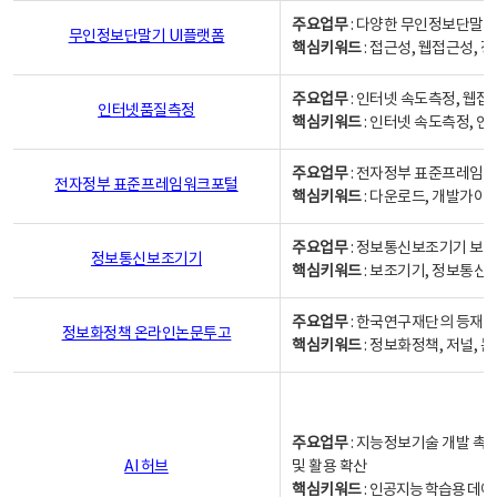
주요업무
: 다양한 무인정보단말기
무인정보단말기 UI플랫폼
핵심키워드
: 접근성, 웹접근성,
주요업무
: 인터넷 속도측정, 웹접
인터넷품질측정
핵심키워드
: 인터넷 속도측정, 
주요업무
: 전자정부 표준프레임워
전자정부 표준프레임워크포털
핵심키워드
: 다운로드, 개발가이
주요업무
: 정보통신보조기기 보급
정보통신보조기기
핵심키워드
: 보조기기, 정보통신
주요업무
: 한국연구재단의 등재
정보화정책 온라인논문투고
핵심키워드
: 정보화정책, 저널, 논문,
주요업무
: 지능정보기술 개발 촉
AI 허브
및 활용 확산
핵심키워드
:
인공지능 학습용 데이터,