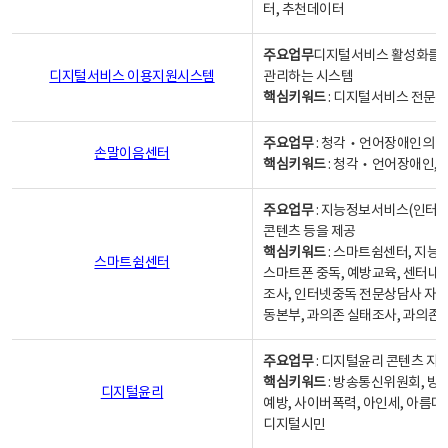
터, 추천데이터
주요업무
디지털서비스 활성화를 위
디지털서비스 이용지원시스템
관리하는 시스템
핵심키워드
: 디지털서비스 전문계
주요업무
: 청각‧언어장애인의 
손말이음센터
핵심키워드
: 청각‧언어장애인, 
주요업무
: 지능정보서비스(인터넷
콘텐츠 등을 제공
핵심키워드
: 스마트쉼센터, 지능
스마트쉼센터
스마트폰 중독, 예방교육, 센터내
조사, 인터넷중독 전문상담사 자격
동본부, 과의존 실태조사, 과의존
주요업무
: 디지털윤리 콘텐츠 지원
핵심키워드
: 방송통신위원회, 방
디지털윤리
예방, 사이버폭력, 아인세, 아름다
디지털시민