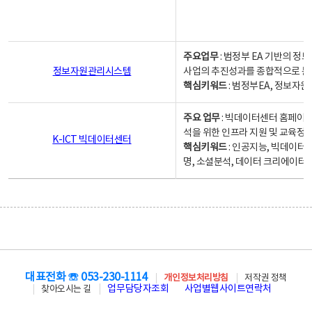
주요업무
: 범정부 EA 기반의 
정보자원관리시스템
사업의 추진성과를 종합적으로 분
핵심키워드
: 범정부EA, 정보
주요 업무
: 빅데이터센터 홈페이지
석을 위한 인프라 지원 및 교육정보
K-ICT 빅데이터센터
핵심키워드
: 인공지능, 빅데이터
명, 소셜분석, 데이터 크리에이터 
대표전화 ☏ 053-230-1114
개인정보처리방침
저작권 정책
업무담당자조회
사업별웹사이트연락처
찾아오시는 길