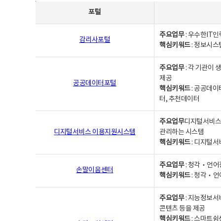
사업별웹사이트연락처 - 포털, 주요업무및 핵심키워드, 소관부서 및 담당자, 대표전화로 구성됨
포털
주요업무
: 우수한IT
감리사포털
핵심키워드
: 정보시스
주요업무
: 각 기관이
제공
공공데이터포털
핵심키워드
: 공공데이
터, 추천데이터
주요업무
디지털서비스 
디지털서비스 이용지원시스템
관리하는 시스템
핵심키워드
: 디지털서
주요업무
: 청각‧언어
손말이음센터
핵심키워드
: 청각‧언
주요업무
: 지능정보서
콘텐츠 등을 제공
핵심키워드
: 스마트쉼