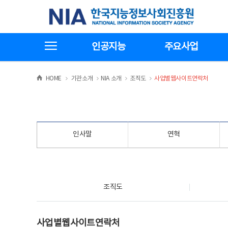
본
전
한국지능정보사회진흥원
문
체
바
메
로
뉴
가
바
전체메뉴보기
기
로
인공지능
주요사업
가
기
>
>
>
>
HOME
기관소개
NIA 소개
조직도
사업별웹사이트연락처
인사말
연혁
조직도
조직도
사업별웹사이트연락처
사업별웹사이트연락처