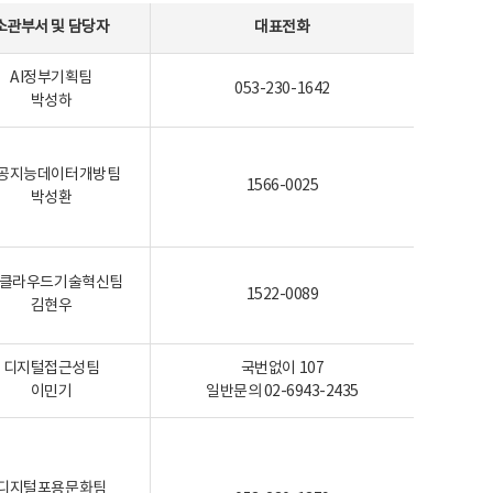
소관부서 및 담당자
대표전화
AI정부기획팀
053-230-1642
박성하
공지능데이터개방팀
1566-0025
박성환
I-클라우드기술혁신팀
1522-0089
김현우
디지털접근성팀
국번없이 107
이민기
일반문의 02-6943-2435
디지털포용문화팀