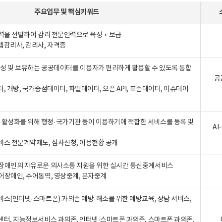
주요업무
및
핵심키워드
인력을 선발하여 감리 전문인력으로 육성‧보급
템감리사, 감리사, 자격증
 생성 및 보유하는 공공데이터를 이용자가 편리하게 활용할 수 있도록 통합
공
터, 개방, 국가중점데이터, 파일데이터, 오픈 API, 표준데이터, 이슈데이
활성화를 위해 행정·국가기관 등이 이용하기에 적합한 서비스를 등록 및
A
비스 전문계약제도, 심사신청, 이용현황 공개
장애인의 자유로운 의사소통 지원을 위한 실시간 통신중계서비스
어장애인, 수어통역, 영상중계, 문자중계
비스(인터넷·스마트폰) 과의존 예방·해소를 위한 예방교육, 상담 서비스,
센터, 지능정보서비스 과의존, 인터넷·스마트폰 과의존, 스마트폰 과의존,