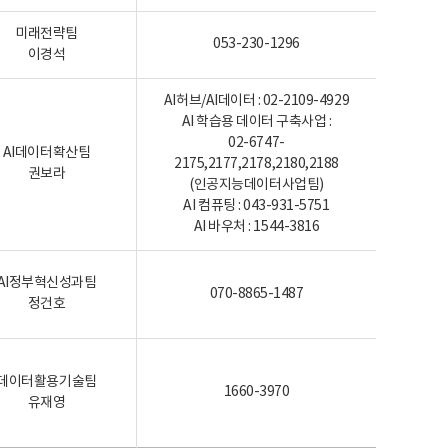
미래전략팀
053-230-1296
이경석
AI허브/AI데이터 : 02-2109-4929
AI 학습용 데이터 구축사업 :
02-6747-
AI데이터확산팀
2175,2177,2178,2180,2188
권보라
(인공지능데이터사업팀)
AI 컴퓨팅 : 043-931-5751
AI 바우처 : 1544-3816
AI정부혁신성과팀
070-8865-1487
정건호
데이터활용기술팀
1660-3970
유재영