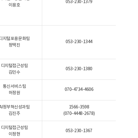
053-230-1379
이용호
디지털포용문화팀
053-230-1344
정택진
디지털접근성팀
053-230-1380
김민수
통신서비스팀
070-4734-4606
허정원
AI정부혁신성과팀
1566-3598
김진주
(070-4448-2678)
디지털접근성팀
053-230-1367
이정현