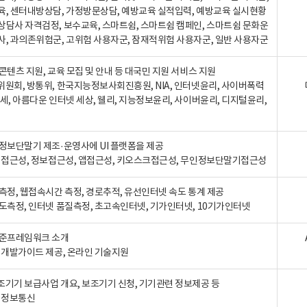
육, 센터내방상담, 가정방문상담, 예방교육 실적입력, 예방교육 실시현황
상담사 자격검정, 보수교육, 스마트쉼, 스마트쉼 캠페인, 스마트쉼 문화운
사, 과의존위험군, 고위험 사용자군, 잠재적위험 사용자군, 일반 사용자군
콘텐츠 지원, 교육 모집 및 안내 등 대국민 지원 서비스 지원
위원회, 방통위, 한국지능정보사회진흥원, NIA, 인터넷윤리, 사이버폭력
세, 아름다운 인터넷 세상, 웰리, 지능정보윤리, 사이버윤리, 디지털윤리,
인정보단말기 제조·운영사에 UI 플랫폼을 제공
 웹접근성, 정보접근성, 앱접근성, 키오스크접근성, 무인정보단말기접근성
도측정, 웹접속시간 측정, 경로추적, 유선인터넷 속도 통계 제공
속도측정, 인터넷 품질측정, 초고속인터넷, 기가인터넷, 10기가인터넷
표준프레임워크 소개
, 개발가이드 제공, 온라인 기술지원
조기기 보급사업 개요, 보조기기 신청, 기기관련 정보제공 등
, 정보통신