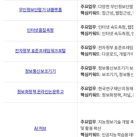
주요업무
: 다양한 무인정보단말기
무인정보단말기 UI플랫폼
핵심키워드
: 접근성, 웹접근성,
주요업무
: 인터넷 속도측정, 웹접
인터넷품질측정
핵심키워드
: 인터넷 속도측정, 
주요업무
: 전자정부 표준프레임워
전자정부 표준프레임워크포털
핵심키워드
: 다운로드, 개발가이
주요업무
: 정보통신보조기기 보급
정보통신보조기기
핵심키워드
: 보조기기, 정보통신
주요업무
: 한국연구재단의 등재
정보화정책 온라인논문투고
핵심키워드
: 정보화정책, 저널, 논문,
주요업무
: 지능정보기술 개발 촉
AI 허브
및 활용 확산
핵심키워드
:
인공지능 학습용 데이터,