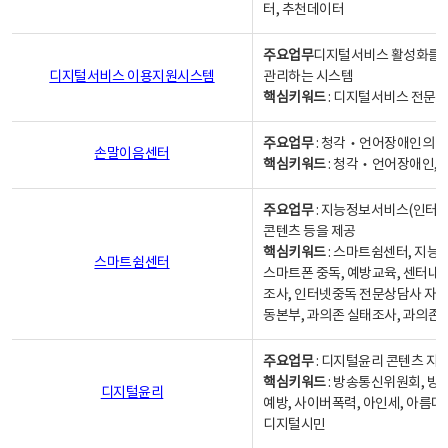
터, 추천데이터
주요업무
디지털서비스 활성화를 위
디지털서비스 이용지원시스템
관리하는 시스템
핵심키워드
: 디지털서비스 전문계
주요업무
: 청각‧언어장애인의 
손말이음센터
핵심키워드
: 청각‧언어장애인, 
주요업무
: 지능정보서비스(인터넷
콘텐츠 등을 제공
핵심키워드
: 스마트쉼센터, 지능
스마트쉼센터
스마트폰 중독, 예방교육, 센터내
조사, 인터넷중독 전문상담사 자격
동본부, 과의존 실태조사, 과의존
주요업무
: 디지털윤리 콘텐츠 지원
핵심키워드
: 방송통신위원회, 방
디지털윤리
예방, 사이버폭력, 아인세, 아름다
디지털시민