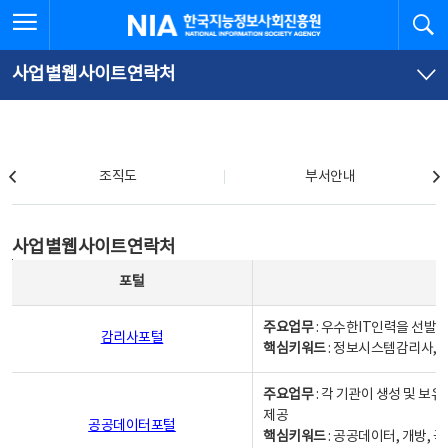
본
전
전체메뉴 열기
검
한국지능정보사회진흥원
문
체
바
메
로
뉴
가
바
사업별웹사이트연락처
기
로
가
기
조직도
조직도
부서안내
사업별웹사이트연락처
사업별웹사이트연락처
사업별웹사이트연락처 - 포털, 주요업무및 핵심키워드, 소관부서 및 담당자, 대표전화로 구성됨
포털
주요업무
: 우수한IT인력을 선발
감리사포털
핵심키워드
: 정보시스템감리사, 
주요업무
: 각 기관이 생성 및 
제공
공공데이터포털
핵심키워드
: 공공데이터, 개방, 