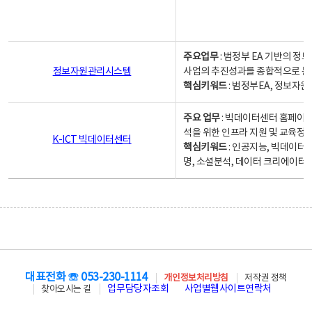
주요업무
: 범정부 EA 기반의 
정보자원관리시스템
사업의 추진성과를 종합적으로 분
핵심키워드
: 범정부EA, 정보
주요 업무
: 빅데이터센터 홈페이지
석을 위한 인프라 지원 및 교육정보
K-ICT 빅데이터센터
핵심키워드
: 인공지능, 빅데이터
명, 소셜분석, 데이터 크리에이터 
대표전화 ☏ 053-230-1114
개인정보처리방침
저작권 정책
업무담당자조회
사업별웹사이트연락처
찾아오시는 길