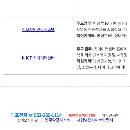
주요업무
: 범정부 EA 기반의 
정보자원관리시스템
사업의 추진성과를 종합적으로 분
핵심키워드
: 범정부EA, 정보
주요 업무
: 빅데이터센터 홈페이지
석을 위한 인프라 지원 및 교육정보
K-ICT 빅데이터센터
핵심키워드
: 인공지능, 빅데이터
명, 소셜분석, 데이터 크리에이터 
대표전화 ☏ 053-230-1114
개인정보처리방침
저작권 정책
업무담당자조회
사업별웹사이트연락처
찾아오시는 길