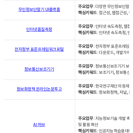
주요업무
: 다양한 무인정보단말기
무인정보단말기 UI플랫폼
핵심키워드
: 접근성, 웹접근성,
주요업무
: 인터넷 속도측정, 웹접
인터넷품질측정
핵심키워드
: 인터넷 속도측정, 
주요업무
: 전자정부 표준프레임워
전자정부 표준프레임워크포털
핵심키워드
: 다운로드, 개발가이
주요업무
: 정보통신보조기기 보급
정보통신보조기기
핵심키워드
: 보조기기, 정보통신
주요업무
: 한국연구재단의 등재
정보화정책 온라인논문투고
핵심키워드
: 정보화정책, 저널, 논문,
주요업무
: 지능정보기술 개발 촉
AI 허브
및 활용 확산
핵심키워드
:
인공지능 학습용 데이터,