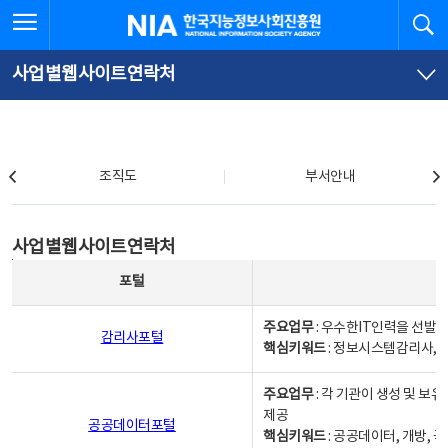
본
전
전체메뉴 열기
검
한국지능정보사회진흥원
문
체
바
메
로
뉴
가
바
사업별웹사이트연락처
기
로
가
기
조직도
조직도
부서안내
사업별웹사이트연락처
사업별웹사이트연락처
사업별웹사이트연락처 - 포털, 주요업무및 핵심키워드, 소관부서 및 담당자, 대표전화로 구성됨
포털
주요업무
: 우수한IT인력을 선발
감리사포털
핵심키워드
: 정보시스템감리사, 
주요업무
: 각 기관이 생성 및 
제공
공공데이터포털
핵심키워드
: 공공데이터, 개방, 