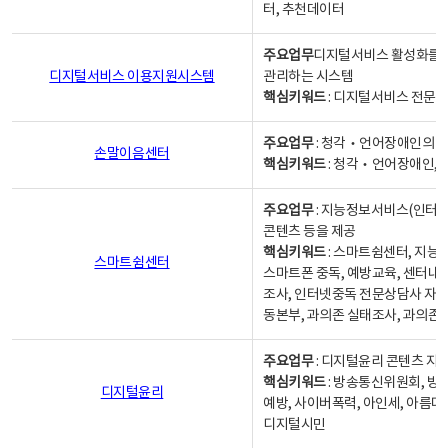
터, 추천데이터
주요업무
디지털서비스 활성화를 위
디지털서비스 이용지원시스템
관리하는 시스템
핵심키워드
: 디지털서비스 전문계
주요업무
: 청각‧언어장애인의 
손말이음센터
핵심키워드
: 청각‧언어장애인, 
주요업무
: 지능정보서비스(인터넷
콘텐츠 등을 제공
핵심키워드
: 스마트쉼센터, 지능
스마트쉼센터
스마트폰 중독, 예방교육, 센터내
조사, 인터넷중독 전문상담사 자격
동본부, 과의존 실태조사, 과의존
주요업무
: 디지털윤리 콘텐츠 지원
핵심키워드
: 방송통신위원회, 방
디지털윤리
예방, 사이버폭력, 아인세, 아름다
디지털시민