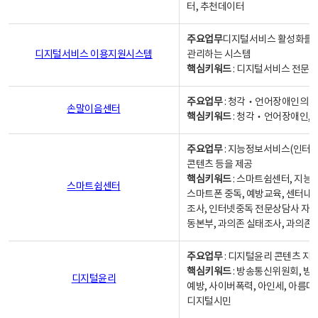
터, 추천데이터
주요업무
디지털서비스 활성화를 위
디지털서비스 이용지원시스템
관리하는 시스템
핵심키워드
: 디지털서비스 전문계
주요업무
: 청각‧언어장애인의 
손말이음센터
핵심키워드
: 청각‧언어장애인, 
주요업무
: 지능정보서비스(인터넷
콘텐츠 등을 제공
핵심키워드
: 스마트쉼센터, 지능
스마트쉼센터
스마트폰 중독, 예방교육, 센터내
조사, 인터넷중독 전문상담사 자격
동본부, 과의존 실태조사, 과의존
주요업무
: 디지털윤리 콘텐츠 지원
핵심키워드
: 방송통신위원회, 방
디지털윤리
예방, 사이버폭력, 아인세, 아름다
디지털시민