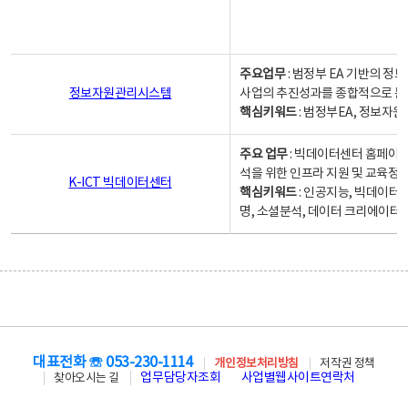
주요업무
: 범정부 EA 기반의 
정보자원관리시스템
사업의 추진성과를 종합적으로 분
핵심키워드
: 범정부EA, 정보
주요 업무
: 빅데이터센터 홈페이지
석을 위한 인프라 지원 및 교육정보
K-ICT 빅데이터센터
핵심키워드
: 인공지능, 빅데이터
명, 소셜분석, 데이터 크리에이터 
대표전화 ☏ 053-230-1114
개인정보처리방침
저작권 정책
업무담당자조회
사업별웹사이트연락처
찾아오시는 길