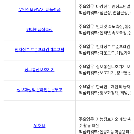
주요업무
: 다양한 무인정보단말기
무인정보단말기 UI플랫폼
핵심키워드
: 접근성, 웹접근성,
주요업무
: 인터넷 속도측정, 웹접
인터넷품질측정
핵심키워드
: 인터넷 속도측정, 
주요업무
: 전자정부 표준프레임워
전자정부 표준프레임워크포털
핵심키워드
: 다운로드, 개발가이
주요업무
: 정보통신보조기기 보급
정보통신보조기기
핵심키워드
: 보조기기, 정보통신
주요업무
: 한국연구재단의 등재
정보화정책 온라인논문투고
핵심키워드
: 정보화정책, 저널, 논문,
주요업무
: 지능정보기술 개발 촉
AI 허브
및 활용 확산
핵심키워드
:
인공지능 학습용 데이터,