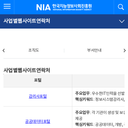
본
전
전체메뉴 열기
검
한국지능정보사회진흥원
문
체
바
메
로
뉴
가
바
사업별웹사이트연락처
기
로
가
기
조직도
조직도
부서안내
사업별웹사이트연락처
사업별웹사이트연락처
사업별웹사이트연락처 - 포털, 주요업무및 핵심키워드, 소관부서 및 담당자, 대표전화로 구성됨
포털
주요업무
: 우수한IT인력을 선발
감리사포털
핵심키워드
: 정보시스템감리사, 
주요업무
: 각 기관이 생성 및 
제공
공공데이터포털
핵심키워드
: 공공데이터, 개방, 