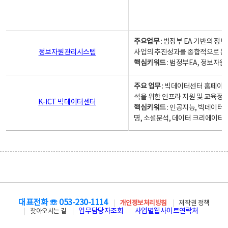
주요업무
: 범정부 EA 기반의 
정보자원관리시스템
사업의 추진성과를 종합적으로 분
핵심키워드
: 범정부EA, 정보
주요 업무
: 빅데이터센터 홈페이지
석을 위한 인프라 지원 및 교육정보
K-ICT 빅데이터센터
핵심키워드
: 인공지능, 빅데이터
명, 소셜분석, 데이터 크리에이터 
대표전화 ☏ 053-230-1114
개인정보처리방침
저작권 정책
업무담당자조회
사업별웹사이트연락처
찾아오시는 길