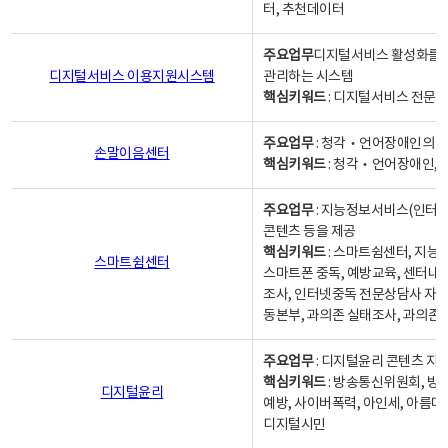
터, 추천데이터
주요업무
디지털서비스 활성화를 위
디지털서비스 이용지원시스템
관리하는 시스템
핵심키워드
: 디지털서비스 전문계
주요업무
: 청각‧언어장애인의 
손말이음센터
핵심키워드
: 청각‧언어장애인, 
주요업무
: 지능정보서비스(인터넷
콘텐츠 등을 제공
핵심키워드
: 스마트쉼센터, 지능
스마트쉼센터
스마트폰 중독, 예방교육, 센터내
조사, 인터넷중독 전문상담사 자격
동본부, 과의존 실태조사, 과의존
주요업무
: 디지털윤리 콘텐츠 지원
핵심키워드
: 방송통신위원회, 방
디지털윤리
예방, 사이버폭력, 아인세, 아름다
디지털시민