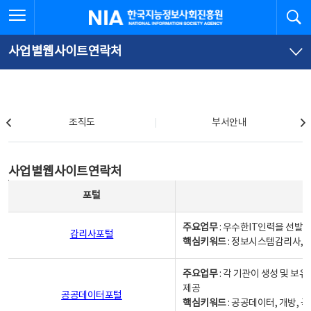
본
전
전체메뉴 열기
검
한국지능정보사회진흥원
문
체
바
메
로
뉴
가
바
사업별웹사이트연락처
기
로
가
기
조직도
조직도
부서안내
사업별웹사이트연락처
사업별웹사이트연락처
사업별웹사이트연락처 - 포털, 주요업무및 핵심키워드, 소관부서 및 담당자, 대표전화로 구성됨
포털
주요업무
: 우수한IT인력을 선발
감리사포털
핵심키워드
: 정보시스템감리사, 
주요업무
: 각 기관이 생성 및 
제공
공공데이터포털
핵심키워드
: 공공데이터, 개방, 