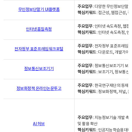
주요업무
: 다양한 무인정보단말기
무인정보단말기 UI플랫폼
핵심키워드
: 접근성, 웹접근성,
주요업무
: 인터넷 속도측정, 웹접
인터넷품질측정
핵심키워드
: 인터넷 속도측정, 
주요업무
: 전자정부 표준프레임워
전자정부 표준프레임워크포털
핵심키워드
: 다운로드, 개발가이
주요업무
: 정보통신보조기기 보급
정보통신보조기기
핵심키워드
: 보조기기, 정보통신
주요업무
: 한국연구재단의 등재
정보화정책 온라인논문투고
핵심키워드
: 정보화정책, 저널, 논문,
주요업무
: 지능정보기술 개발 촉
AI 허브
및 활용 확산
핵심키워드
:
인공지능 학습용 데이터,