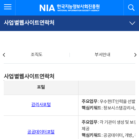
본
전
전체메뉴 열기
검
한국지능정보사회진흥원
문
체
바
메
로
뉴
가
바
사업별웹사이트연락처
기
로
가
기
조직도
조직도
부서안내
사업별웹사이트연락처
사업별웹사이트연락처
사업별웹사이트연락처 - 포털, 주요업무및 핵심키워드, 소관부서 및 담당자, 대표전화로 구성됨
포털
주요업무
: 우수한IT인력을 선발
감리사포털
핵심키워드
: 정보시스템감리사, 
주요업무
: 각 기관이 생성 및 
제공
공공데이터포털
핵심키워드
: 공공데이터, 개방, 