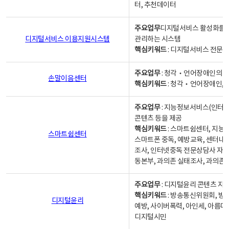
터, 추천데이터
주요업무
디지털서비스 활성화를 위
디지털서비스 이용지원시스템
관리하는 시스템
핵심키워드
: 디지털서비스 전문계
주요업무
: 청각‧언어장애인의 
손말이음센터
핵심키워드
: 청각‧언어장애인, 
주요업무
: 지능정보서비스(인터넷
콘텐츠 등을 제공
핵심키워드
: 스마트쉼센터, 지능
스마트쉼센터
스마트폰 중독, 예방교육, 센터내
조사, 인터넷중독 전문상담사 자격
동본부, 과의존 실태조사, 과의존
주요업무
: 디지털윤리 콘텐츠 지원
핵심키워드
: 방송통신위원회, 방
디지털윤리
예방, 사이버폭력, 아인세, 아름다
디지털시민