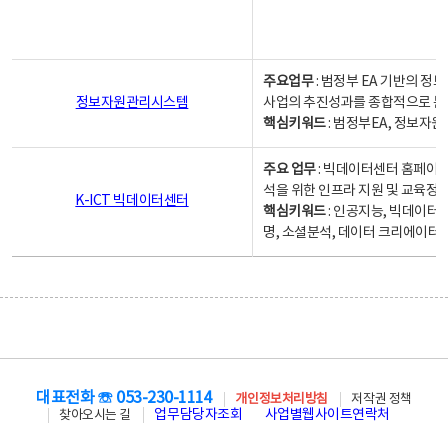
주요업무
: 범정부 EA 기반의 
정보자원관리시스템
사업의 추진성과를 종합적으로 분
핵심키워드
: 범정부EA, 정보
주요 업무
: 빅데이터센터 홈페이지
석을 위한 인프라 지원 및 교육정보
K-ICT 빅데이터센터
핵심키워드
: 인공지능, 빅데이터
명, 소셜분석, 데이터 크리에이터 
대표전화 ☏ 053-230-1114
개인정보처리방침
저작권 정책
업무담당자조회
사업별웹사이트연락처
찾아오시는 길