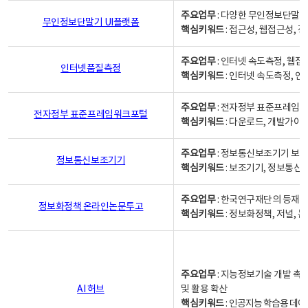
주요업무
: 다양한 무인정보단말기
무인정보단말기 UI플랫폼
핵심키워드
: 접근성, 웹접근성,
주요업무
: 인터넷 속도측정, 웹접
인터넷품질측정
핵심키워드
: 인터넷 속도측정, 
주요업무
: 전자정부 표준프레임워
전자정부 표준프레임워크포털
핵심키워드
: 다운로드, 개발가이
주요업무
: 정보통신보조기기 보급
정보통신보조기기
핵심키워드
: 보조기기, 정보통신
주요업무
: 한국연구재단의 등재
정보화정책 온라인논문투고
핵심키워드
: 정보화정책, 저널, 논문,
주요업무
: 지능정보기술 개발 촉
AI 허브
및 활용 확산
핵심키워드
:
인공지능 학습용 데이터,