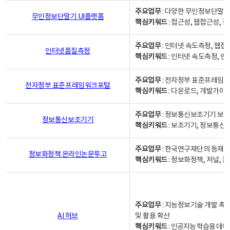
주요업무
: 다양한 무인정보단말기
무인정보단말기 UI플랫폼
핵심키워드
: 접근성, 웹접근성,
주요업무
: 인터넷 속도측정, 웹접
인터넷품질측정
핵심키워드
: 인터넷 속도측정, 
주요업무
: 전자정부 표준프레임워
전자정부 표준프레임워크포털
핵심키워드
: 다운로드, 개발가이
주요업무
: 정보통신보조기기 보급
정보통신보조기기
핵심키워드
: 보조기기, 정보통신
주요업무
: 한국연구재단의 등재
정보화정책 온라인논문투고
핵심키워드
: 정보화정책, 저널, 논문,
주요업무
: 지능정보기술 개발 촉
AI 허브
및 활용 확산
핵심키워드
:
인공지능 학습용 데이터,