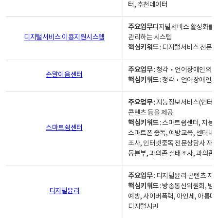
터, 추천데이터
주요업무
디지털서비스 활성화를 위
디지털서비스 이용지원시스템
관리하는 시스템
핵심키워드
: 디지털서비스 전문계
주요업무
: 청각‧언어장애인의 
손말이음센터
핵심키워드
: 청각‧언어장애인, 
주요업무
: 지능정보서비스(인터넷
콘텐츠 등을 제공
핵심키워드
: 스마트쉼센터, 지능
스마트쉼센터
스마트폰 중독, 예방교육, 센터내
조사, 인터넷중독 전문상담사 자격
동본부, 과의존 실태조사, 과의존
주요업무
: 디지털윤리 콘텐츠 지원
핵심키워드
: 방송통신위원회, 방
디지털윤리
예방, 사이버폭력, 아인세, 아름다
디지털시민