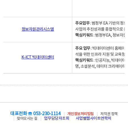
주요업무
: 범정부 EA 기반의 
정보자원관리시스템
사업의 추진성과를 종합적으로 분
핵심키워드
: 범정부EA, 정보
주요 업무
: 빅데이터센터 홈페이지
석을 위한 인프라 지원 및 교육정보
K-ICT 빅데이터센터
핵심키워드
: 인공지능, 빅데이터
명, 소셜분석, 데이터 크리에이터 
대표전화 ☏ 053-230-1114
개인정보처리방침
저작권 정책
업무담당자조회
사업별웹사이트연락처
찾아오시는 길