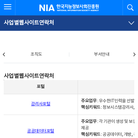
본
전
전체메뉴 열기
검
한국지능정보사회진흥원
문
체
바
메
로
뉴
가
바
사업별웹사이트연락처
기
로
가
기
조직도
조직도
부서안내
사업별웹사이트연락처
사업별웹사이트연락처
사업별웹사이트연락처 - 포털, 주요업무및 핵심키워드, 소관부서 및 담당자, 대표전화로 구성됨
포털
주요업무
: 우수한IT인력을 선발
감리사포털
핵심키워드
: 정보시스템감리사, 
주요업무
: 각 기관이 생성 및 
제공
공공데이터포털
핵심키워드
: 공공데이터, 개방, 