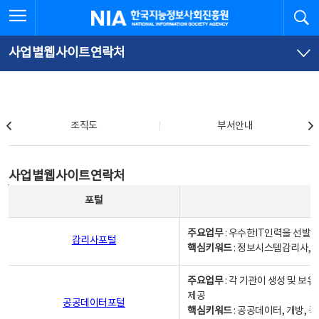
본
전
전체메뉴 열기
검
한국지능정보사회진흥원
문
체
바
메
로
뉴
가
바
사업별웹사이트연락처
기
로
가
기
조직도
조직도
부서안내
사업별웹사이트연락처
사업별웹사이트연락처
사업별웹사이트연락처 - 포털, 주요업무및 핵심키워드, 소관부서 및 담당자, 대표전화로 구성됨
포털
주요업무
: 우수한IT인력을 선발
감리사포털
핵심키워드
: 정보시스템감리사, 
주요업무
: 각 기관이 생성 및 
제공
공공데이터포털
핵심키워드
: 공공데이터, 개방, 