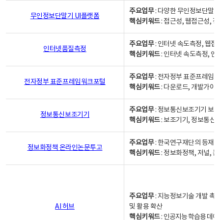
주요업무
: 다양한 무인정보단말기
무인정보단말기 UI플랫폼
핵심키워드
: 접근성, 웹접근성,
주요업무
: 인터넷 속도측정, 웹접
인터넷품질측정
핵심키워드
: 인터넷 속도측정, 
주요업무
: 전자정부 표준프레임워
전자정부 표준프레임워크포털
핵심키워드
: 다운로드, 개발가이
주요업무
: 정보통신보조기기 보급
정보통신보조기기
핵심키워드
: 보조기기, 정보통신
주요업무
: 한국연구재단의 등재
정보화정책 온라인논문투고
핵심키워드
: 정보화정책, 저널, 논문,
주요업무
: 지능정보기술 개발 촉
AI 허브
및 활용 확산
핵심키워드
:
인공지능 학습용 데이터,