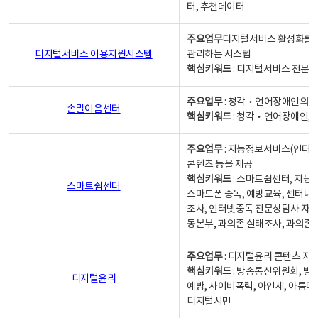
터, 추천데이터
주요업무
디지털서비스 활성화를 위
디지털서비스 이용지원시스템
관리하는 시스템
핵심키워드
: 디지털서비스 전문계
주요업무
: 청각‧언어장애인의 
손말이음센터
핵심키워드
: 청각‧언어장애인, 
주요업무
: 지능정보서비스(인터넷
콘텐츠 등을 제공
핵심키워드
: 스마트쉼센터, 지능
스마트쉼센터
스마트폰 중독, 예방교육, 센터내
조사, 인터넷중독 전문상담사 자격
동본부, 과의존 실태조사, 과의존
주요업무
: 디지털윤리 콘텐츠 지원
핵심키워드
: 방송통신위원회, 방
디지털윤리
예방, 사이버폭력, 아인세, 아름다
디지털시민