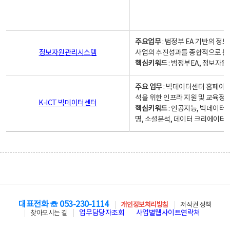
주요업무
: 범정부 EA 기반의 
정보자원관리시스템
사업의 추진성과를 종합적으로 분
핵심키워드
: 범정부EA, 정보
주요 업무
: 빅데이터센터 홈페이지
석을 위한 인프라 지원 및 교육정보
K-ICT 빅데이터센터
핵심키워드
: 인공지능, 빅데이터
명, 소셜분석, 데이터 크리에이터 
대표전화 ☏ 053-230-1114
개인정보처리방침
저작권 정책
업무담당자조회
사업별웹사이트연락처
찾아오시는 길