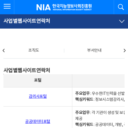
본
전
전체메뉴 열기
검
한국지능정보사회진흥원
문
체
바
메
로
뉴
가
바
사업별웹사이트연락처
기
로
가
기
조직도
조직도
부서안내
사업별웹사이트연락처
사업별웹사이트연락처
사업별웹사이트연락처 - 포털, 주요업무및 핵심키워드, 소관부서 및 담당자, 대표전화로 구성됨
포털
주요업무
: 우수한IT인력을 선발
감리사포털
핵심키워드
: 정보시스템감리사, 
주요업무
: 각 기관이 생성 및 
제공
공공데이터포털
핵심키워드
: 공공데이터, 개방, 