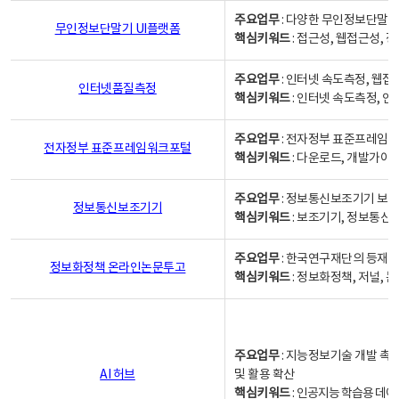
주요업무
: 다양한 무인정보단말기
무인정보단말기 UI플랫폼
핵심키워드
: 접근성, 웹접근성,
주요업무
: 인터넷 속도측정, 웹접
인터넷품질측정
핵심키워드
: 인터넷 속도측정, 
주요업무
: 전자정부 표준프레임워
전자정부 표준프레임워크포털
핵심키워드
: 다운로드, 개발가이
주요업무
: 정보통신보조기기 보급
정보통신보조기기
핵심키워드
: 보조기기, 정보통신
주요업무
: 한국연구재단의 등재
정보화정책 온라인논문투고
핵심키워드
: 정보화정책, 저널, 논문,
주요업무
: 지능정보기술 개발 촉
AI 허브
및 활용 확산
핵심키워드
:
인공지능 학습용 데이터,