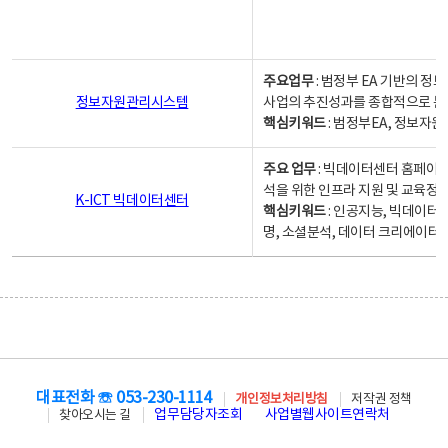
주요업무
: 범정부 EA 기반의 
정보자원관리시스템
사업의 추진성과를 종합적으로 분
핵심키워드
: 범정부EA, 정보
주요 업무
: 빅데이터센터 홈페이지
석을 위한 인프라 지원 및 교육정보
K-ICT 빅데이터센터
핵심키워드
: 인공지능, 빅데이터
명, 소셜분석, 데이터 크리에이터 
대표전화 ☏ 053-230-1114
개인정보처리방침
저작권 정책
업무담당자조회
사업별웹사이트연락처
찾아오시는 길