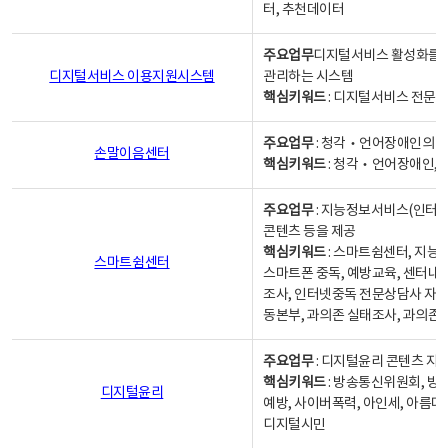
터, 추천데이터
주요업무
디지털서비스 활성화를 위
디지털서비스 이용지원시스템
관리하는 시스템
핵심키워드
: 디지털서비스 전문계
주요업무
: 청각‧언어장애인의 
손말이음센터
핵심키워드
: 청각‧언어장애인, 
주요업무
: 지능정보서비스(인터넷
콘텐츠 등을 제공
핵심키워드
: 스마트쉼센터, 지능
스마트쉼센터
스마트폰 중독, 예방교육, 센터내
조사, 인터넷중독 전문상담사 자격
동본부, 과의존 실태조사, 과의존
주요업무
: 디지털윤리 콘텐츠 지원
핵심키워드
: 방송통신위원회, 방
디지털윤리
예방, 사이버폭력, 아인세, 아름다
디지털시민