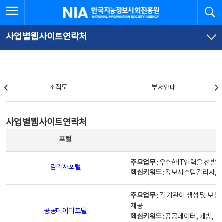
본
전
전체메뉴 열기
검
한국지능정보사회진흥원
문
체
바
메
로
뉴
가
바
사업별웹사이트연락처
기
로
가
기
조직도
조직도
부서안내
사업별웹사이트연락처
사업별웹사이트연락처
사업별웹사이트연락처 - 포털, 주요업무및 핵심키워드, 소관부서 및 담당자, 대표전화로 구성됨
포털
주요업무
: 우수한IT인력을 선발
감리사포털
핵심키워드
: 정보시스템감리사, 
주요업무
: 각 기관이 생성 및 
제공
공공데이터포털
핵심키워드
: 공공데이터, 개방, 