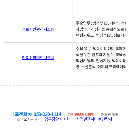
주요업무
: 범정부 EA 기반의 
정보자원관리시스템
사업의 추진성과를 종합적으로 분
핵심키워드
: 범정부EA, 정보
주요 업무
: 빅데이터센터 홈페이지
석을 위한 인프라 지원 및 교육정보
K-ICT 빅데이터센터
핵심키워드
: 인공지능, 빅데이터
명, 소셜분석, 데이터 크리에이터 
대표전화 ☏ 053-230-1114
개인정보처리방침
저작권 정책
업무담당자조회
사업별웹사이트연락처
찾아오시는 길