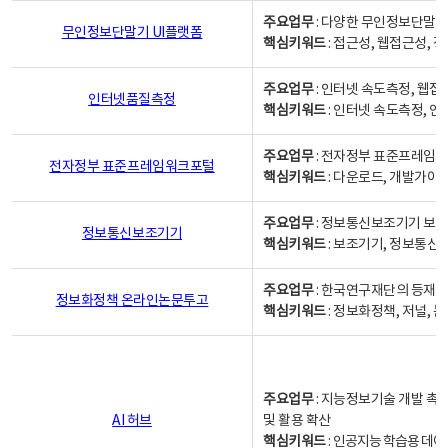
주요업무
: 다양한 무인정보단말기
무인정보단말기 UI플랫폼
핵심키워드
: 접근성, 웹접근성,
주요업무
: 인터넷 속도측정, 웹접
인터넷품질측정
핵심키워드
: 인터넷 속도측정, 
주요업무
: 전자정부 표준프레임워
전자정부 표준프레임워크포털
핵심키워드
: 다운로드, 개발가이
주요업무
: 정보통신보조기기 보급
정보통신보조기기
핵심키워드
: 보조기기, 정보통신
주요업무
: 한국연구재단의 등재
정보화정책 온라인논문투고
핵심키워드
: 정보화정책, 저널, 논문,
주요업무
: 지능정보기술 개발 촉
AI 허브
및 활용 확산
핵심키워드
:
인공지능 학습용 데이터,