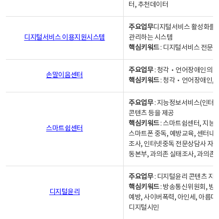
터, 추천데이터
주요업무
디지털서비스 활성화를 위
디지털서비스 이용지원시스템
관리하는 시스템
핵심키워드
: 디지털서비스 전문계
주요업무
: 청각‧언어장애인의 
손말이음센터
핵심키워드
: 청각‧언어장애인, 
주요업무
: 지능정보서비스(인터넷
콘텐츠 등을 제공
핵심키워드
: 스마트쉼센터, 지능
스마트쉼센터
스마트폰 중독, 예방교육, 센터내
조사, 인터넷중독 전문상담사 자격
동본부, 과의존 실태조사, 과의존
주요업무
: 디지털윤리 콘텐츠 지원
핵심키워드
: 방송통신위원회, 방
디지털윤리
예방, 사이버폭력, 아인세, 아름다
디지털시민