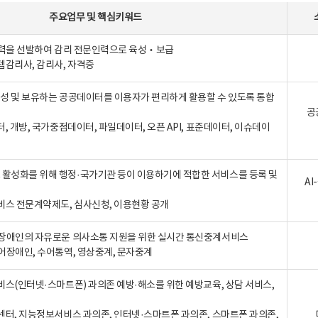
주요업무
및
핵심키워드
인력을 선발하여 감리 전문인력으로 육성‧보급
템감리사, 감리사, 자격증
 생성 및 보유하는 공공데이터를 이용자가 편리하게 활용할 수 있도록 통합
공
터, 개방, 국가중점데이터, 파일데이터, 오픈 API, 표준데이터, 이슈데이
활성화를 위해 행정·국가기관 등이 이용하기에 적합한 서비스를 등록 및
A
비스 전문계약제도, 심사신청, 이용현황 공개
장애인의 자유로운 의사소통 지원을 위한 실시간 통신중계서비스
어장애인, 수어통역, 영상중계, 문자중계
비스(인터넷·스마트폰) 과의존 예방·해소를 위한 예방교육, 상담 서비스,
센터, 지능정보서비스 과의존, 인터넷·스마트폰 과의존, 스마트폰 과의존,