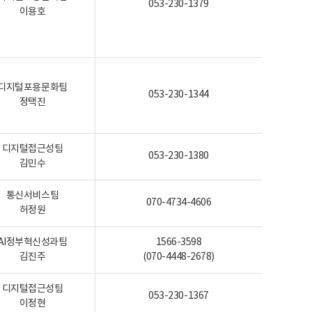
053-230-1379
이용호
디지털포용문화팀
053-230-1344
정택진
디지털접근성팀
053-230-1380
김민수
통신서비스팀
070-4734-4606
허정원
AI정부혁신성과팀
1566-3598
김진주
(070-4448-2678)
디지털접근성팀
053-230-1367
이정현