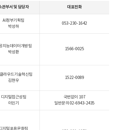
소관부서 및 담당자
대표전화
AI정부기획팀
053-230-1642
박성하
공지능데이터개방팀
1566-0025
박성환
I-클라우드기술혁신팀
1522-0089
김현우
디지털접근성팀
국번없이 107
이민기
일반문의 02-6943-2435
디지털포용문화팀