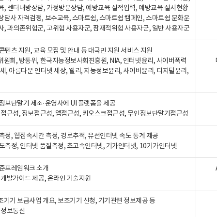
육, 센터내방상담, 가정방문상담, 예방교육 실적입력, 예방교육 실시현황
상담사 자격검정, 보수교육, 스마트쉼, 스마트쉼 캠페인, 스마트쉼 문화운
사, 과의존위험군, 고위험 사용자군, 잠재적위험 사용자군, 일반 사용자군
콘텐츠 지원, 교육 모집 및 안내 등 대국민 지원 서비스 지원
위원회, 방통위, 한국지능정보사회진흥원, NIA, 인터넷윤리, 사이버폭력
세, 아름다운 인터넷 세상, 웰리, 지능정보윤리, 사이버윤리, 디지털윤리,
인정보단말기 제조·운영사에 UI 플랫폼을 제공
 웹접근성, 정보접근성, 앱접근성, 키오스크접근성, 무인정보단말기접근성
도측정, 웹접속시간 측정, 경로추적, 유선인터넷 속도 통계 제공
속도측정, 인터넷 품질측정, 초고속인터넷, 기가인터넷, 10기가인터넷
표준프레임워크 소개
, 개발가이드 제공, 온라인 기술지원
조기기 보급사업 개요, 보조기기 신청, 기기관련 정보제공 등
, 정보통신