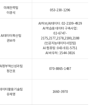
미래전략팀
053-230-1296
이경석
AI허브/AI데이터 : 02-2109-4929
AI 학습용 데이터 구축사업 :
02-6747-
AI데이터확산팀
2175,2177,2178,2180,2188
권보라
(인공지능데이터사업팀)
AI 컴퓨팅 : 043-931-5751
AI 바우처 : 1544-3816
AI정부혁신성과팀
070-8865-1487
정건호
데이터활용기술팀
1660-3970
유재영