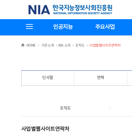
본
전
한국지능정보사회진흥원
문
체
바
메
로
뉴
가
바
전체메뉴보기
기
로
인공지능
주요사업
가
기
>
>
>
>
HOME
기관소개
NIA 소개
조직도
사업별웹사이트연락처
인사말
연혁
조직도
조직도
사업별웹사이트연락처
사업별웹사이트연락처