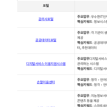
사업별웹사이트연락처 - 포털, 주요업무및 핵심키워드, 소관부서 및 담당자, 대표전화로 구성됨
포털
주요업무
: 우수한IT
감리사포털
핵심키워드
: 정보시스
주요업무
: 각 기관이
제공
공공데이터포털
핵심키워드
: 공공데이
터, 추천데이터
주요업무
디지털서비스 
디지털서비스 이용지원시스템
관리하는 시스템
핵심키워드
: 디지털서
주요업무
: 청각‧언어
손말이음센터
핵심키워드
: 청각‧언
주요업무
: 지능정보서
콘텐츠 등을 제공
핵심키워드
: 스마트쉼