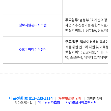
주요업무
: 범정부 EA 기반의 
정보자원관리시스템
사업의 추진성과를 종합적으로 분
핵심키워드
: 범정부EA, 정보
주요 업무
: 빅데이터센터 홈페이지
석을 위한 인프라 지원 및 교육정보
K-ICT 빅데이터센터
핵심키워드
: 인공지능, 빅데이터
명, 소셜분석, 데이터 크리에이터 
대표전화 ☏ 053-230-1114
개인정보처리방침
저작권 정책
업무담당자조회
사업별웹사이트연락처
찾아오시는 길