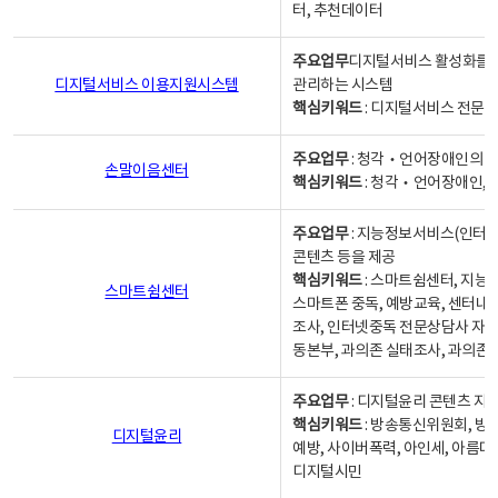
터, 추천데이터
주요업무
디지털서비스 활성화를 위
디지털서비스 이용지원시스템
관리하는 시스템
핵심키워드
: 디지털서비스 전문계
주요업무
: 청각‧언어장애인의 
손말이음센터
핵심키워드
: 청각‧언어장애인, 
주요업무
: 지능정보서비스(인터넷
콘텐츠 등을 제공
핵심키워드
: 스마트쉼센터, 지능
스마트쉼센터
스마트폰 중독, 예방교육, 센터내
조사, 인터넷중독 전문상담사 자격
동본부, 과의존 실태조사, 과의존
주요업무
: 디지털윤리 콘텐츠 지원
핵심키워드
: 방송통신위원회, 방
디지털윤리
예방, 사이버폭력, 아인세, 아름다
디지털시민