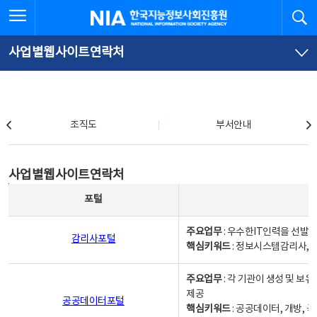
본
전
전체메뉴 열기
검
한국지능정보사회진흥원
문
체
바
메
로
뉴
가
바
사업별웹사이트연락처
기
로
가
기
조직도
조직도
부서안내
사업별웹사이트연락처
사업별웹사이트연락처
사업별웹사이트연락처 - 포털, 주요업무및 핵심키워드, 소관부서 및 담당자, 대표전화로 구성됨
포털
주요업무
: 우수한IT인력을 선발
감리사포털
핵심키워드
: 정보시스템감리사, 
주요업무
: 각 기관이 생성 및 
제공
공공데이터포털
핵심키워드
: 공공데이터, 개방, 