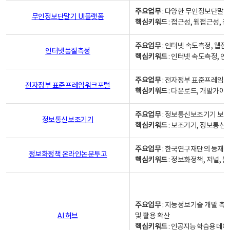
주요업무
: 다양한 무인정보단말기
무인정보단말기 UI플랫폼
핵심키워드
: 접근성, 웹접근성,
주요업무
: 인터넷 속도측정, 웹접
인터넷품질측정
핵심키워드
: 인터넷 속도측정, 
주요업무
: 전자정부 표준프레임워
전자정부 표준프레임워크포털
핵심키워드
: 다운로드, 개발가이
주요업무
: 정보통신보조기기 보급
정보통신보조기기
핵심키워드
: 보조기기, 정보통신
주요업무
: 한국연구재단의 등재
정보화정책 온라인논문투고
핵심키워드
: 정보화정책, 저널, 논문,
주요업무
: 지능정보기술 개발 촉
AI 허브
및 활용 확산
핵심키워드
:
인공지능 학습용 데이터,