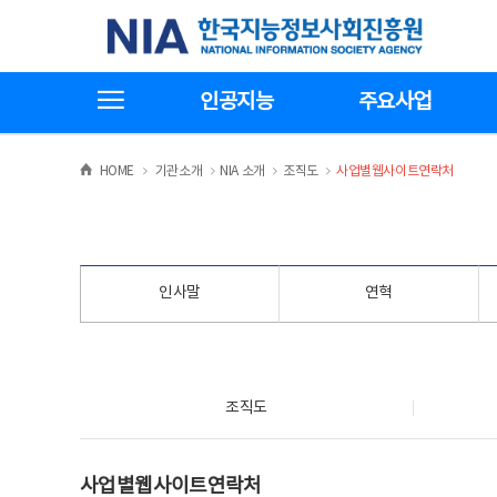
본
전
한국지능정보사회진흥원
문
체
바
메
로
뉴
가
바
전체메뉴보기
기
로
인공지능
주요사업
가
기
>
>
>
>
HOME
기관소개
NIA 소개
조직도
사업별웹사이트연락처
인사말
연혁
조직도
조직도
사업별웹사이트연락처
사업별웹사이트연락처