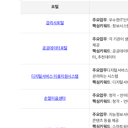
사업별웹사이트연락처 - 포털, 주요업무및 핵심키워드, 소관부서 및 담당자, 대표전화로 구성됨
포털
주요업무
: 우수한IT
감리사포털
핵심키워드
: 정보시스
주요업무
: 각 기관이
제공
공공데이터포털
핵심키워드
: 공공데이
터, 추천데이터
주요업무
디지털서비스 
디지털서비스 이용지원시스템
관리하는 시스템
핵심키워드
: 디지털서
주요업무
: 청각‧언어
손말이음센터
핵심키워드
: 청각‧언
주요업무
: 지능정보서
콘텐츠 등을 제공
핵심키워드
: 스마트쉼