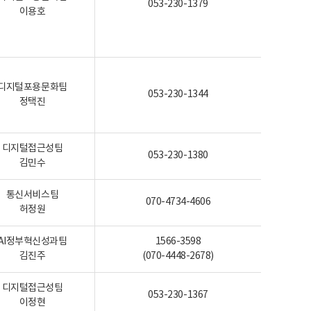
053-230-1379
이용호
디지털포용문화팀
053-230-1344
정택진
디지털접근성팀
053-230-1380
김민수
통신서비스팀
070-4734-4606
허정원
AI정부혁신성과팀
1566-3598
김진주
(070-4448-2678)
디지털접근성팀
053-230-1367
이정현