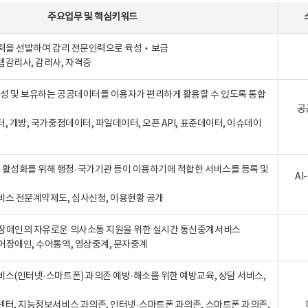
주요업무
및
핵심키워드
인력을 선발하여 감리 전문인력으로 육성‧보급
템감리사, 감리사, 자격증
 생성 및 보유하는 공공데이터를 이용자가 편리하게 활용할 수 있도록 통합
공
터, 개방, 국가중점데이터, 파일데이터, 오픈 API, 표준데이터, 이슈데이
활성화를 위해 행정·국가기관 등이 이용하기에 적합한 서비스를 등록 및
A
비스 전문계약제도, 심사신청, 이용현황 공개
장애인의 자유로운 의사소통 지원을 위한 실시간 통신중계서비스
어장애인, 수어통역, 영상중계, 문자중계
비스(인터넷·스마트폰) 과의존 예방·해소를 위한 예방교육, 상담 서비스,
센터, 지능정보서비스 과의존, 인터넷·스마트폰 과의존, 스마트폰 과의존,