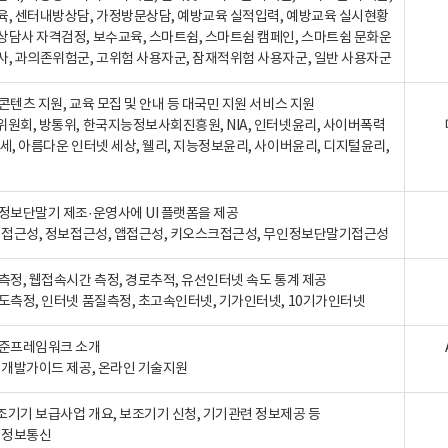
육, 센터내방상담, 가정방문상담, 예방교육 실적입력, 예방교육 실시현황
상담사 자격검정, 보수교육, 스마트쉼, 스마트쉼 캠페인, 스마트쉼 문화운
사, 과의존위험군, 고위험 사용자군, 잠재적위험 사용자군, 일반 사용자군
콘텐츠 지원, 교육 모집 및 안내 등 대국민 지원 서비스 지원
위원회, 방통위, 한국지능정보사회진흥원, NIA, 인터넷윤리, 사이버폭력
세, 아름다운 인터넷 세상, 웰리, 지능정보윤리, 사이버윤리, 디지털윤리,
인정보단말기 제조·운영사에 UI 플랫폼을 제공
 웹접근성, 정보접근성, 앱접근성, 키오스크접근성, 무인정보단말기접근성
도측정, 웹접속시간 측정, 경로추적, 유선인터넷 속도 통계 제공
속도측정, 인터넷 품질측정, 초고속인터넷, 기가인터넷, 10기가인터넷
표준프레임워크 소개
, 개발가이드 제공, 온라인 기술지원
조기기 보급사업 개요, 보조기기 신청, 기기관련 정보제공 등
, 정보통신