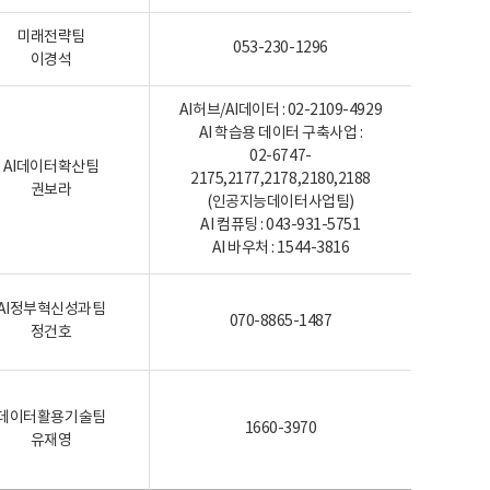
미래전략팀
053-230-1296
이경석
AI허브/AI데이터 : 02-2109-4929
AI 학습용 데이터 구축사업 :
02-6747-
AI데이터확산팀
2175,2177,2178,2180,2188
권보라
(인공지능데이터사업팀)
AI 컴퓨팅 : 043-931-5751
AI 바우처 : 1544-3816
AI정부혁신성과팀
070-8865-1487
정건호
데이터활용기술팀
1660-3970
유재영