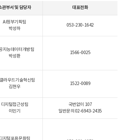
소관부서 및 담당자
대표전화
AI정부기획팀
053-230-1642
박성하
공지능데이터개방팀
1566-0025
박성환
I-클라우드기술혁신팀
1522-0089
김현우
디지털접근성팀
국번없이 107
이민기
일반문의 02-6943-2435
디지털포용문화팀