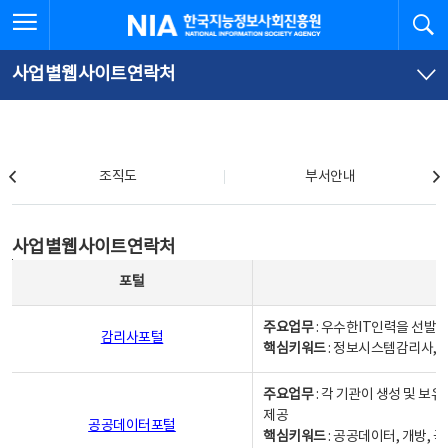
본
전
전체메뉴 열기
검
한국지능정보사회진흥원
문
체
바
메
로
뉴
가
바
사업별웹사이트연락처
기
로
가
기
조직도
조직도
부서안내
사업별웹사이트연락처
사업별웹사이트연락처
사업별웹사이트연락처 - 포털, 주요업무및 핵심키워드, 소관부서 및 담당자, 대표전화로 구성됨
포털
주요업무
: 우수한IT인력을 선발
감리사포털
핵심키워드
: 정보시스템감리사, 
주요업무
: 각 기관이 생성 및 
제공
공공데이터포털
핵심키워드
: 공공데이터, 개방, 