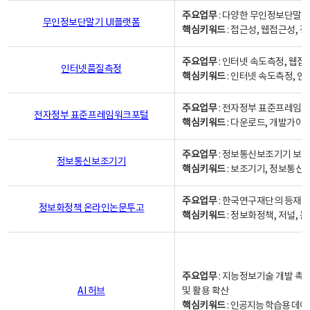
주요업무
: 다양한 무인정보단말기
무인정보단말기 UI플랫폼
핵심키워드
: 접근성, 웹접근성,
주요업무
: 인터넷 속도측정, 웹접
인터넷품질측정
핵심키워드
: 인터넷 속도측정, 
주요업무
: 전자정부 표준프레임워
전자정부 표준프레임워크포털
핵심키워드
: 다운로드, 개발가이
주요업무
: 정보통신보조기기 보급
정보통신보조기기
핵심키워드
: 보조기기, 정보통신
주요업무
: 한국연구재단의 등재
정보화정책 온라인논문투고
핵심키워드
: 정보화정책, 저널, 논문,
주요업무
: 지능정보기술 개발 촉
AI 허브
및 활용 확산
핵심키워드
:
인공지능 학습용 데이터,