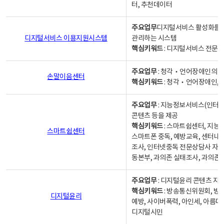
터, 추천데이터
주요업무
디지털서비스 활성화를 위
디지털서비스 이용지원시스템
관리하는 시스템
핵심키워드
: 디지털서비스 전문계
주요업무
: 청각‧언어장애인의 
손말이음센터
핵심키워드
: 청각‧언어장애인, 
주요업무
: 지능정보서비스(인터넷
콘텐츠 등을 제공
핵심키워드
: 스마트쉼센터, 지능
스마트쉼센터
스마트폰 중독, 예방교육, 센터내
조사, 인터넷중독 전문상담사 자격
동본부, 과의존 실태조사, 과의존
주요업무
: 디지털윤리 콘텐츠 지원
핵심키워드
: 방송통신위원회, 방
디지털윤리
예방, 사이버폭력, 아인세, 아름다
디지털시민