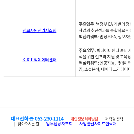
주요업무
: 범정부 EA 기반의 
정보자원관리시스템
사업의 추진성과를 종합적으로 분
핵심키워드
: 범정부EA, 정보
주요 업무
: 빅데이터센터 홈페이지
석을 위한 인프라 지원 및 교육정보
K-ICT 빅데이터센터
핵심키워드
: 인공지능, 빅데이터
명, 소셜분석, 데이터 크리에이터 
대표전화 ☏ 053-230-1114
개인정보처리방침
저작권 정책
업무담당자조회
사업별웹사이트연락처
찾아오시는 길