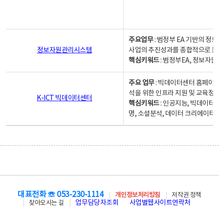
주요업무
: 범정부 EA 기반의 
정보자원관리시스템
사업의 추진성과를 종합적으로 분
핵심키워드
: 범정부EA, 정보
주요 업무
: 빅데이터센터 홈페이지
석을 위한 인프라 지원 및 교육정보
K-ICT 빅데이터센터
핵심키워드
: 인공지능, 빅데이터
명, 소셜분석, 데이터 크리에이터 
대표전화 ☏ 053-230-1114
개인정보처리방침
저작권 정책
업무담당자조회
사업별웹사이트연락처
찾아오시는 길