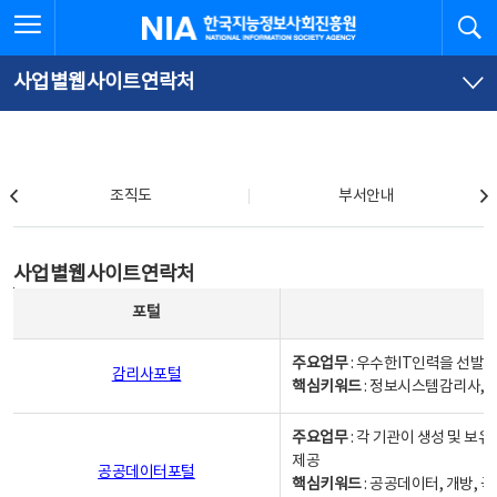
본
전
전체메뉴 열기
검
한국지능정보사회진흥원
문
체
바
메
로
뉴
가
바
사업별웹사이트연락처
기
로
가
기
조직도
조직도
부서안내
사업별웹사이트연락처
사업별웹사이트연락처
사업별웹사이트연락처 - 포털, 주요업무및 핵심키워드, 소관부서 및 담당자, 대표전화로 구성됨
포털
주요업무
: 우수한IT인력을 선발
감리사포털
핵심키워드
: 정보시스템감리사, 
주요업무
: 각 기관이 생성 및 
제공
공공데이터포털
핵심키워드
: 공공데이터, 개방, 