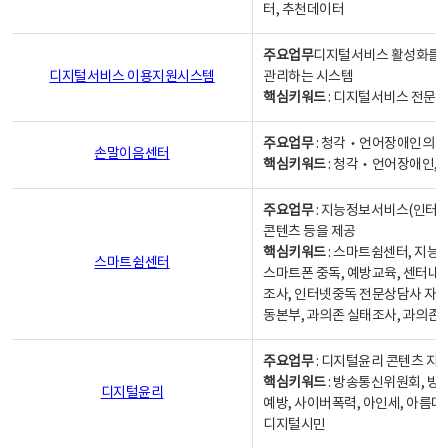
터, 추천데이터
주요업무
디지털서비스 활성화를 위
디지털서비스 이용지원시스템
관리하는 시스템
핵심키워드
: 디지털서비스 전문계
주요업무
: 청각‧언어장애인의 
손말이음센터
핵심키워드
: 청각‧언어장애인, 
주요업무
: 지능정보서비스(인터넷
콘텐츠 등을 제공
핵심키워드
: 스마트쉼센터, 지능
스마트쉼센터
스마트폰 중독, 예방교육, 센터내
조사, 인터넷중독 전문상담사 자격
동본부, 과의존 실태조사, 과의존
주요업무
: 디지털윤리 콘텐츠 지원
핵심키워드
: 방송통신위원회, 방
디지털윤리
예방, 사이버폭력, 아인세, 아름다
디지털시민