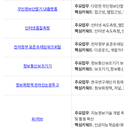
주요업무
: 다양한 무인정보단말기
무인정보단말기 UI플랫폼
핵심키워드
: 접근성, 웹접근성,
주요업무
: 인터넷 속도측정, 웹접
인터넷품질측정
핵심키워드
: 인터넷 속도측정, 
주요업무
: 전자정부 표준프레임워
전자정부 표준프레임워크포털
핵심키워드
: 다운로드, 개발가이
주요업무
: 정보통신보조기기 보급
정보통신보조기기
핵심키워드
: 보조기기, 정보통신
주요업무
: 한국연구재단의 등재
정보화정책 온라인논문투고
핵심키워드
: 정보화정책, 저널, 논문,
주요업무
: 지능정보기술 개발 촉
AI 허브
및 활용 확산
핵심키워드
:
인공지능 학습용 데이터,