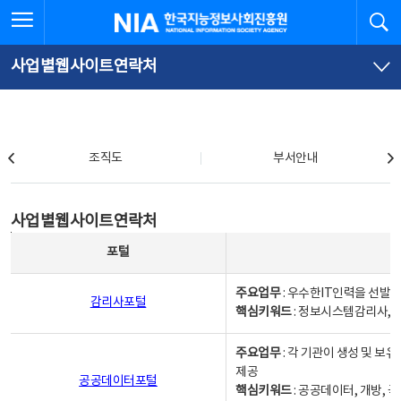
본
전
전체메뉴 열기
검
한국지능정보사회진흥원
문
체
바
메
로
뉴
가
바
사업별웹사이트연락처
기
로
가
기
조직도
조직도
부서안내
사업별웹사이트연락처
사업별웹사이트연락처
사업별웹사이트연락처 - 포털, 주요업무및 핵심키워드, 소관부서 및 담당자, 대표전화로 구성됨
포털
주요업무
: 우수한IT인력을 선발
감리사포털
핵심키워드
: 정보시스템감리사, 
주요업무
: 각 기관이 생성 및 
제공
공공데이터포털
핵심키워드
: 공공데이터, 개방, 