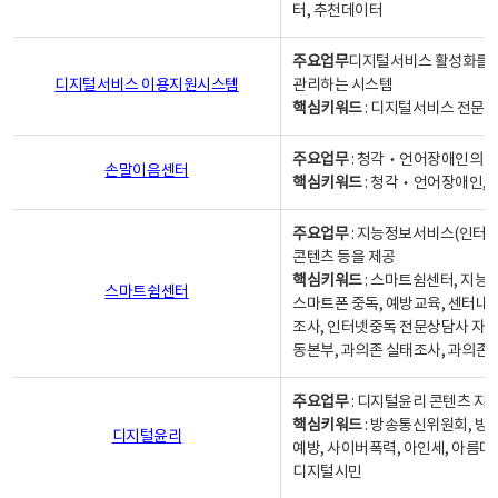
터, 추천데이터
주요업무
디지털서비스 활성화를 위
디지털서비스 이용지원시스템
관리하는 시스템
핵심키워드
: 디지털서비스 전문계
주요업무
: 청각‧언어장애인의 
손말이음센터
핵심키워드
: 청각‧언어장애인, 
주요업무
: 지능정보서비스(인터넷
콘텐츠 등을 제공
핵심키워드
: 스마트쉼센터, 지능
스마트쉼센터
스마트폰 중독, 예방교육, 센터내
조사, 인터넷중독 전문상담사 자격
동본부, 과의존 실태조사, 과의존
주요업무
: 디지털윤리 콘텐츠 지원
핵심키워드
: 방송통신위원회, 방
디지털윤리
예방, 사이버폭력, 아인세, 아름다
디지털시민