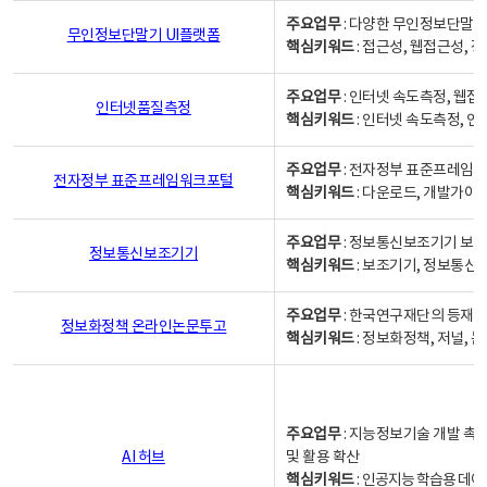
주요업무
: 다양한 무인정보단말기
무인정보단말기 UI플랫폼
핵심키워드
: 접근성, 웹접근성,
주요업무
: 인터넷 속도측정, 웹접
인터넷품질측정
핵심키워드
: 인터넷 속도측정, 
주요업무
: 전자정부 표준프레임워
전자정부 표준프레임워크포털
핵심키워드
: 다운로드, 개발가이
주요업무
: 정보통신보조기기 보급
정보통신보조기기
핵심키워드
: 보조기기, 정보통신
주요업무
: 한국연구재단의 등재
정보화정책 온라인논문투고
핵심키워드
: 정보화정책, 저널, 논문,
주요업무
: 지능정보기술 개발 촉
AI 허브
및 활용 확산
핵심키워드
:
인공지능 학습용 데이터,