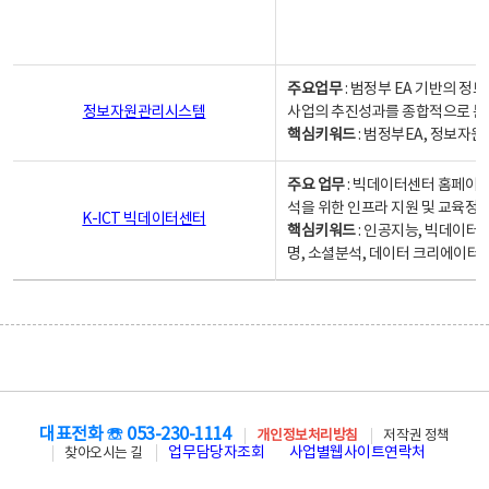
주요업무
: 범정부 EA 기반의 
정보자원관리시스템
사업의 추진성과를 종합적으로 분
핵심키워드
: 범정부EA, 정보
주요 업무
: 빅데이터센터 홈페이지
석을 위한 인프라 지원 및 교육정보
K-ICT 빅데이터센터
핵심키워드
: 인공지능, 빅데이터
명, 소셜분석, 데이터 크리에이터 
대표전화 ☏ 053-230-1114
개인정보처리방침
저작권 정책
업무담당자조회
사업별웹사이트연락처
찾아오시는 길