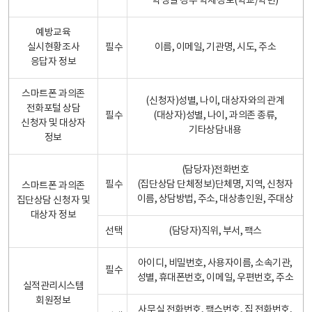
학생일 경우 학제정보(학교/학년)
예방교육
실시현황조사
필수
이름, 이메일, 기관명, 시도, 주소
응답자 정보
스마트폰 과의존
(신청자)성별, 나이, 대상자와의 관계
전화포털 상담
필수
(대상자)성별, 나이, 과의존 종류,
신청자 및 대상자
기타상담내용
정보
(담당자)전화번호
필수
(집단상담 단체정보)단체명, 지역, 신청자
스마트폰 과의존
이름, 상담방법, 주소, 대상총인원, 주대상
집단상담 신청자 및
대상자 정보
선택
(담당자)직위, 부서, 팩스
아이디, 비밀번호, 사용자이름, 소속기관,
필수
성별, 휴대폰번호, 이메일, 우편번호, 주소
실적관리시스템
회원정보
사무실 전화번호, 팩스번호, 집 전화번호,