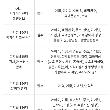
K-ICT
이름, 아이디, 이메일, 비밀번호,
빅데이터센터
필수
휴대폰번호, 소속
회원정보
아이디, 비밀번호, 주소, 성별, 이메일,
디지털배움터
필수
직업, 취약계층정보, 교육 참여시 영상
홈페이지 회원관리
촬용(사진, 동영상), 실명인증정보
아이디, 이름, 생년월일, 주소, 이메일,
디지털배움터
연락처, 희망활동지역, 학력, 교육영상
강사/서포터즈
필수
(교육 운영시 사진, 동영상), 교육운영이력,
관리
방문기록(날짜, 시각), 실시간 양방향교육
가능여부, 자격증, 주요지도 경력
디지털배움터
필수
지역, 이름, 이메일, 연락처
문의자 관리
아이디, 이름, 생년월일, 주소, 이메일,
연락처, 초상(교육 수강사진, 영상),
디지털배움터