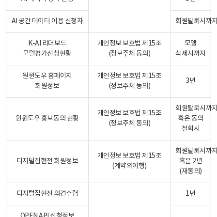
AI 공간 데이터 이용 신청자
회원탈퇴시까
K-AI 리더보드
개인정보 보호법 제15조
모델
모델평가신청현황
(정보주체 동의)
삭제시까지
원윈도우 홈페이지
개인정보 보호법 제15조
3년
회원정보
(정보주체 동의)
회원탈퇴시까
개인정보 보호법 제15조
원윈도우 홍보동의 현황
혹은 동의
(정보주체 동의)
철회시
회원탈퇴시까
개인정보 보호법 제15조
디지털집현전 회원정보
혹은 2년
(계약의이행)
(재동의)
디지털집현전 의견수렴
1년
OPEN API 신청정보