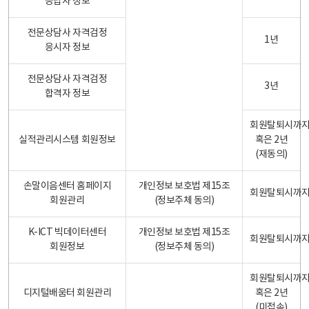
응답자 정보
전문상담사 자격검정
1년
응시자 정보
전문상담사 자격검정
3년
합격자 정보
회원탈퇴시까
실적관리시스템 회원정보
혹은 2년
(재동의)
손말이음센터 홈페이지
개인정보 보호법 제15조
회원탈퇴시까
회원관리
(정보주체 동의)
K-ICT 빅데이터센터
개인정보 보호법 제15조
회원탈퇴시까
회원정보
(정보주체 동의)
회원탈퇴시까
디지털배움터 회원관리
혹은 2년
(미접속)