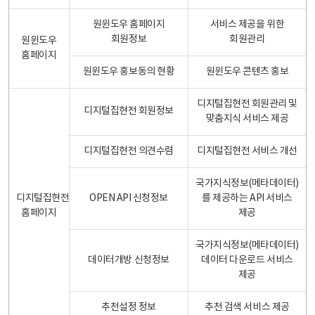
원윈도우 홈페이지
서비스 제공을 위한
회원정보
회원관리
원윈도우
홈페이지
원윈도우 홍보동의 현황
원윈도우 콘텐츠 홍보
디지털집현전 회원관리 및
디지털집현전 회원정보
맞춤지식 서비스 제공
디지털집현전 의견수렴
디지털집현전 서비스 개선
국가지식정보(메타데이터)
디지털집현전
OPEN API 신청정보
를 제공하는 API 서비스
홈페이지
제공
국가지식정보(메타데이터)
데이터개방 신청정보
데이터 다운로드 서비스
제공
추천설정 정보
추천 검색 서비스 제공