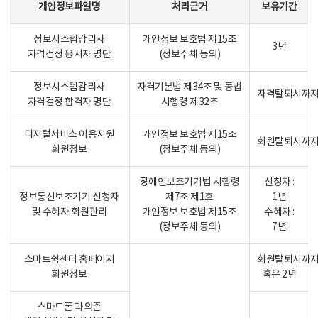
개인정보파일명
처리근거
보유기간
정보시스템감리사
개인정보 보호법 제15조
3년
자격검정 응시자 명단
(정보주체 등의)
정보시스템감리사
자격기본법 제34조 및 동법
자격탈퇴시까
자격검정 합격자 명단
시행령 제32조
디지털서비스 이용지원
개인정보 보호법 제15조
회원탈퇴시까
회원정보
(정보주체 동의)
장애인보조기기법 시행령
신청자 :
정보통신보조기기 신청자
제7조 제1호
1년
및 수혜자 회원관리
개인정보 보호법 제15조
수혜자 :
(정보주체 동의)
7년
스마트쉼센터 홈페이지
회원탈퇴시까
회원정보
혹은 2년
스마트폰 과의존