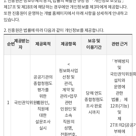
1. 진흥원은 정보주체의 동의, 법률의 특별한 규정 등 「개인정보 보호법」
제17조 및 제18조에 해당하는 경우에만 개인정보를 제3자에게 제공합니다.
또한 진흥원이 운영하는 개별 홈페이지에서 아래 사항을 상세하게 안내하고
있습니다.
2. 진흥원은 법률에 따라 다음과 같이 개인정보를 제공합니다.
개인정보 제공 안내표 - 순번, 제공받는자, 제공목적, 제공항목, 보유 및 이용기간 관련 근거로 구성
제공받는
보유 및
순번
제공목적
제공항목
관련 근거
자
이용기간
「부패방지
<
및
정보화사업
국민권익위원
공공기관의
선정 및
설치와
종합청렴도
관리,
운영에
평가를
계약 및
당해 연도
관한
위한
관리>업무
종합청렴도
법률」 제
1
국민권익위원회
민원인,
관련
조사 완료
12조(기능)
직원에
민원인 및
시까지
및
대한
소속
제
설문조사
직원의
27조의2(공공
실시
성명,
부패에
전화번호,