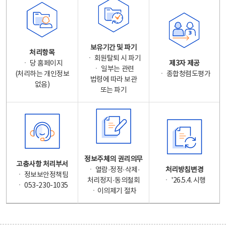
보유기간 및 파기
처리항목
ㆍ 회원탈퇴 시 파기
ㆍ 당 홈페이지
제3자 제공
ㆍ 일부는 관련
(처리하는 개인정보
ㆍ 종합청렴도평가
법령에 따라 보관
없음)
또는 파기
정보주체의 권리의무
고충사항 처리부서
ㆍ 열람·정정·삭제·
처리방침변경
ㆍ 정보보안정책팀
처리정지·동의철회
ㆍ '26.5.4. 시행
ㆍ 053-230-1035
ㆍ이의제기 절차