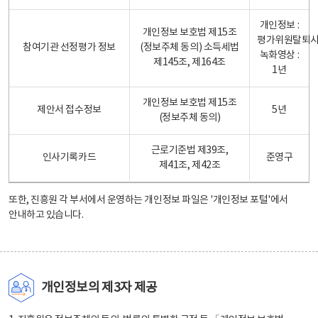
개인정보 :
개인정보 보호법 제15조
평가위원탈퇴
참여기관 선정평가 정보
(정보주체 동의) 소득세법
녹화영상 :
제145조, 제164조
1년
개인정보 보호법 제15조
제안서 접수정보
5년
(정보주체 동의)
근로기준법 제39조,
인사기록카드
준영구
제41조, 제42조
또한, 진흥원 각 부서에서 운영하는 개인정보 파일은
'개인정보 포털'
에서
안내하고 있습니다.
개인정보의 제3자 제공