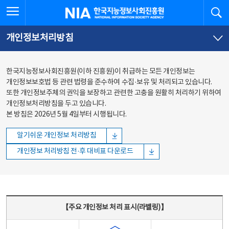
본문
전체메뉴
전체메뉴 열기
검
한국지능정보사회진흥원
바로가기
바로가기
개인정보처리방침
한국지능정보사회진흥원(이하 진흥원)이 취급하는 모든 개인정보는
개인정보보호법 등 관련 법령을 준수하여 수집·보유 및 처리되고 있습니다.
또한 개인정보주체의 권익을 보장하고 관련한 고충을 원활히 처리하기 위하여
개인정보처리방침을 두고 있습니다.
본 방침은 2026년 5월 4일부터 시행됩니다.
알기쉬운 개인정보 처리방침
개인정보 처리방침 전·후 대비표 다운로드
주요 개인정보 처리 표시(라벨링) - 주요 개인정보 처리 표시를 나타내는표
【주요 개인정보 처리 표시(라벨링)】