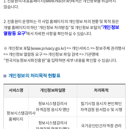
1. 진흥원의 대표홈페이지(www.nia.or.kr)에서는 개인정보를 취급하지
않습니다.
2. 진흥원이 운영하는 각 사업 홈페이지의 개인정보 처리 현황 및 목적 등은
'개인정보
개별 홈페이지의 하단 '개인정보 처리방침' 및 개인정보 포털의
열람등 요구'
에서 자세한 사항을 확인하실 수 있습니다.
※ 개인정보 포털(www.privacy.go.kr) => 개인서비스 => 정보주체 권리행사
=> 개인정보 열람등 요구 => 개인정보 파일 검색 => 기관명에
"한국지능정보사회진흥원"을 입력하면 세부 내용을 확인할 수 있습니다.
개인정보의 처리목적 현황표
개인정보의 처리목적 현황표 - 서비스명, 개인정보파일명, 처리목적으로 구성
서비스명
개인정보파일명
처리목적
정보시스템감리사
필기시험 응시자 본인확인
자격검정 응시자 명단
자격검정 원서접수 및 시행
정보시스템감리사
홈페이지
정보시스템감리사
국가공인민간자격증 관리