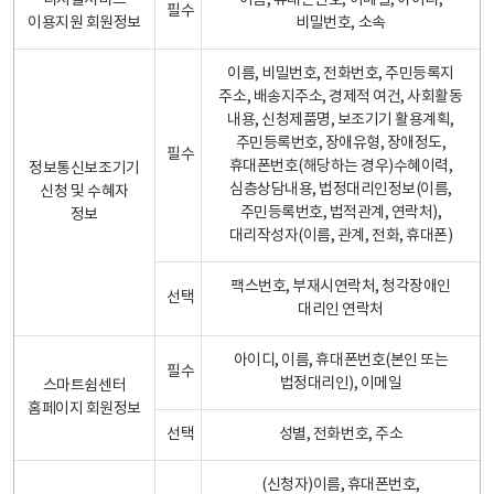
디지털서비스
이름, 휴대폰번호, 이메일, 아이디,
필수
이용지원 회원정보
비밀번호, 소속
이름, 비밀번호, 전화번호, 주민등록지
주소, 배송지주소, 경제적 여건, 사회활동
내용, 신청제품명, 보조기기 활용계획,
주민등록번호, 장애유형, 장애정도,
필수
휴대폰번호(해당하는 경우)수혜이력,
정보통신보조기기
심층상담내용, 법정대리인정보(이름,
신청 및 수혜자
주민등록번호, 법적관계, 연락처),
정보
대리작성자(이름, 관계, 전화, 휴대폰)
팩스번호, 부재시연락처, 청각장애인
선택
대리인 연락처
아이디, 이름, 휴대폰번호(본인 또는
필수
법정대리인), 이메일
스마트쉼센터
홈페이지 회원정보
선택
성별, 전화번호, 주소
(신청자)이름, 휴대폰번호,