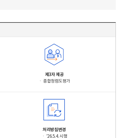
제3자 제공
ㆍ 종합청렴도평가
처리방침변경
ㆍ '26.5.4. 시행