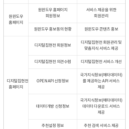
원윈도우 홈페이지
서비스 제공을 위한
회원정보
회원관리
원윈도우
홈페이지
원윈도우 홍보동의 현황
원윈도우 콘텐츠 홍보
디지털집현전 회원관리 및
디지털집현전 회원정보
맞춤지식 서비스 제공
디지털집현전 의견수렴
디지털집현전 서비스 개선
국가지식정보(메타데이터)
디지털집현전
OPEN API 신청정보
를 제공하는 API 서비스
홈페이지
제공
국가지식정보(메타데이터)
데이터개방 신청정보
데이터 다운로드 서비스
제공
추천설정 정보
추천 검색 서비스 제공