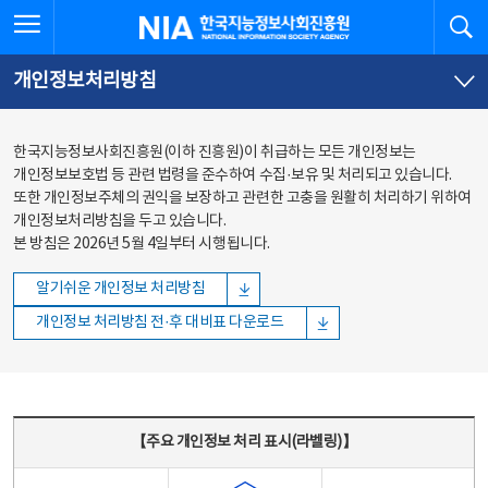
본문
전체메뉴
전체메뉴 열기
검
한국지능정보사회진흥원
바로가기
바로가기
개인정보처리방침
한국지능정보사회진흥원(이하 진흥원)이 취급하는 모든 개인정보는
개인정보보호법 등 관련 법령을 준수하여 수집·보유 및 처리되고 있습니다.
또한 개인정보주체의 권익을 보장하고 관련한 고충을 원활히 처리하기 위하여
개인정보처리방침을 두고 있습니다.
본 방침은 2026년 5월 4일부터 시행됩니다.
알기쉬운 개인정보 처리방침
개인정보 처리방침 전·후 대비표 다운로드
주요 개인정보 처리 표시(라벨링) - 주요 개인정보 처리 표시를 나타내는표
【주요 개인정보 처리 표시(라벨링)】