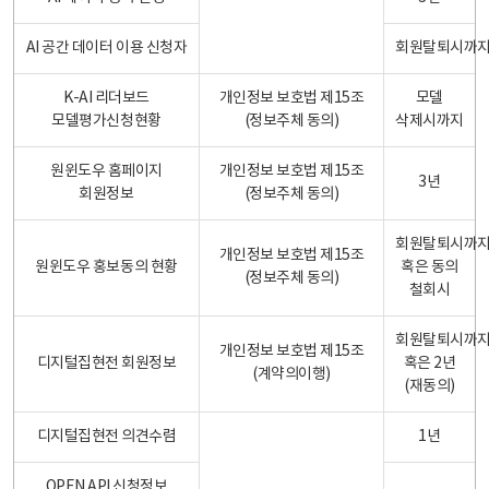
AI 공간 데이터 이용 신청자
회원탈퇴시까
K-AI 리더보드
개인정보 보호법 제15조
모델
모델평가신청현황
(정보주체 동의)
삭제시까지
원윈도우 홈페이지
개인정보 보호법 제15조
3년
회원정보
(정보주체 동의)
회원탈퇴시까
개인정보 보호법 제15조
원윈도우 홍보동의 현황
혹은 동의
(정보주체 동의)
철회시
회원탈퇴시까
개인정보 보호법 제15조
디지털집현전 회원정보
혹은 2년
(계약의이행)
(재동의)
디지털집현전 의견수렴
1년
OPEN API 신청정보