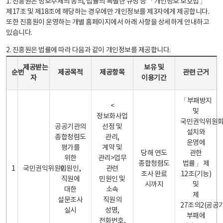
1. 진흥원은 정보주체의 동의, 법률의 특별한 규정 등 「개인정보 보호법」
제17조 및 제18조에 해당하는 경우에만 개인정보를 제3자에게 제공합니다.
또한 진흥원이 운영하는 개별 홈페이지에서 아래 사항을 상세하게 안내하고
있습니다.
2. 진흥원은 법률에 따라 다음과 같이 개인정보를 제공합니다.
개인정보 제공 안내표 - 순번, 제공받는자, 제공목적, 제공항목, 보유 및 이용기간 관련 근거로 구성
제공받는
보유 및
순번
제공목적
제공항목
관련 근거
자
이용기간
「부패방지
<
및
정보화사업
국민권익위원
공공기관의
선정 및
설치와
종합청렴도
관리,
운영에
평가를
계약 및
당해 연도
관한
위한
관리>업무
종합청렴도
법률」 제
1
국민권익위원회
민원인,
관련
조사 완료
12조(기능)
직원에
민원인 및
시까지
및
대한
소속
제
설문조사
직원의
27조의2(공공
실시
성명,
부패에
전화번호,