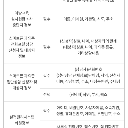
학생일 경우 학제정보(학교/학년)
예방교육
실시현황조사
필수
이름, 이메일, 기관명, 시도, 주소
응답자 정보
스마트폰 과의존
(신청자)성별, 나이, 대상자와의 관계
전화포털 상담
필수
(대상자)성별, 나이, 과의존 종류,
신청자 및 대상자
기타상담내용
정보
(담당자)전화번호
필수
(집단상담 단체정보)단체명, 지역, 신청자
스마트폰 과의존
이름, 상담방법, 주소, 대상총인원, 주대상
집단상담 신청자 및
대상자 정보
선택
(담당자)직위, 부서, 팩스
아이디, 비밀번호, 사용자이름, 소속기관,
필수
성별, 휴대폰번호, 이메일, 우편번호, 주소
실적관리시스템
회원정보
사무실 전화번호, 팩스번호, 집 전화번호,