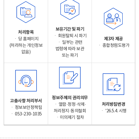
보유기간 및 파기
처리항목
ㆍ 회원탈퇴 시 파기
ㆍ 당 홈페이지
제3자 제공
ㆍ 일부는 관련
(처리하는 개인정보
ㆍ 종합청렴도평가
법령에 따라 보관
없음)
또는 파기
정보주체의 권리의무
고충사항 처리부서
ㆍ 열람·정정·삭제·
처리방침변경
ㆍ 정보보안정책팀
처리정지·동의철회
ㆍ '26.5.4. 시행
ㆍ 053-230-1035
ㆍ이의제기 절차