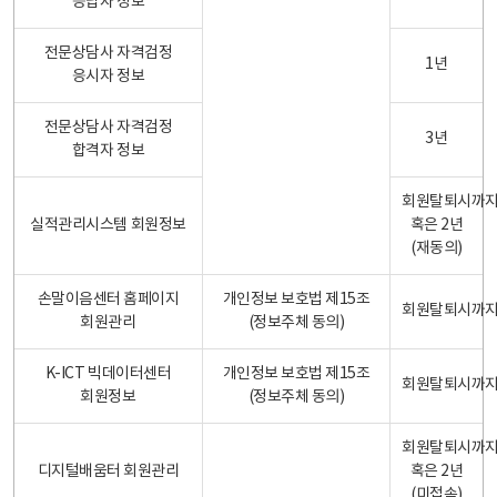
응답자 정보
전문상담사 자격검정
1년
응시자 정보
전문상담사 자격검정
3년
합격자 정보
회원탈퇴시까
실적관리시스템 회원정보
혹은 2년
(재동의)
손말이음센터 홈페이지
개인정보 보호법 제15조
회원탈퇴시까
회원관리
(정보주체 동의)
K-ICT 빅데이터센터
개인정보 보호법 제15조
회원탈퇴시까
회원정보
(정보주체 동의)
회원탈퇴시까
디지털배움터 회원관리
혹은 2년
(미접속)