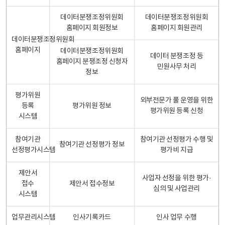
데이터분쟁조정위원회
데이터분쟁조정위원회
홈페이지 회원정보
홈페이지 회원관리
데이터분쟁조정위원회
홈페이지
데이터분쟁조정위원회
데이터 분쟁조정 등
홈페이지 분쟁조정 신청자
민원사무 처리
정보
평가위원
외부전문가 풀 운영을 위한
등록
평가위원 정보
평가위원 등록 신청
시스템
참여기관
참여기관 선정평가 수행 및
참여기관 선정평가 정보
선정평가시스템
평가비 지급
제안서
사업자 선정을 위한 평가·
접수
제안서 접수정보
심의 및 사업관리
시스템
업무관리시스템
인사기록카드
인사 업무 수행