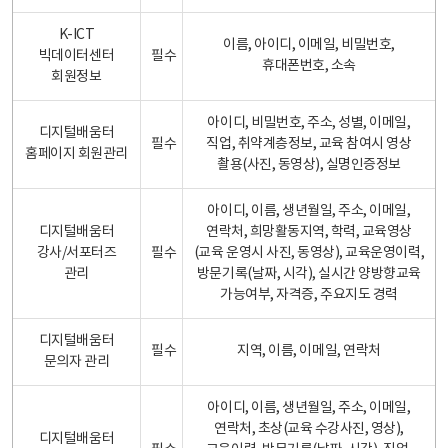
K-ICT
이름, 아이디, 이메일, 비밀번호,
빅데이터센터
필수
휴대폰번호, 소속
회원정보
아이디, 비밀번호, 주소, 성별, 이메일,
디지털배움터
필수
직업, 취약계층정보, 교육 참여시 영상
홈페이지 회원관리
촬용(사진, 동영상), 실명인증정보
아이디, 이름, 생년월일, 주소, 이메일,
디지털배움터
연락처, 희망활동지역, 학력, 교육영상
강사/서포터즈
필수
(교육 운영시 사진, 동영상), 교육운영이력,
관리
방문기록(날짜, 시각), 실시간 양방향교육
가능여부, 자격증, 주요지도 경력
디지털배움터
필수
지역, 이름, 이메일, 연락처
문의자 관리
아이디, 이름, 생년월일, 주소, 이메일,
연락처, 초상(교육 수강사진, 영상),
디지털배움터