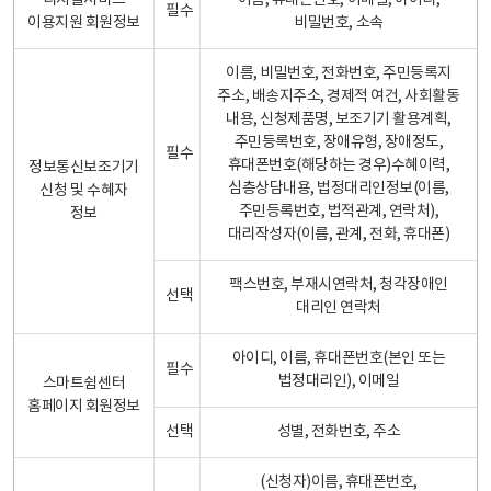
디지털서비스
이름, 휴대폰번호, 이메일, 아이디,
필수
이용지원 회원정보
비밀번호, 소속
이름, 비밀번호, 전화번호, 주민등록지
주소, 배송지주소, 경제적 여건, 사회활동
내용, 신청제품명, 보조기기 활용계획,
주민등록번호, 장애유형, 장애정도,
필수
휴대폰번호(해당하는 경우)수혜이력,
정보통신보조기기
심층상담내용, 법정대리인정보(이름,
신청 및 수혜자
주민등록번호, 법적관계, 연락처),
정보
대리작성자(이름, 관계, 전화, 휴대폰)
팩스번호, 부재시연락처, 청각장애인
선택
대리인 연락처
아이디, 이름, 휴대폰번호(본인 또는
필수
법정대리인), 이메일
스마트쉼센터
홈페이지 회원정보
선택
성별, 전화번호, 주소
(신청자)이름, 휴대폰번호,