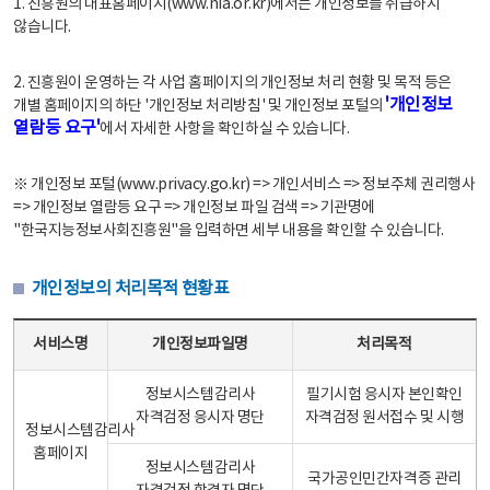
1. 진흥원의 대표홈페이지(www.nia.or.kr)에서는 개인정보를 취급하지
않습니다.
2. 진흥원이 운영하는 각 사업 홈페이지의 개인정보 처리 현황 및 목적 등은
'개인정보
개별 홈페이지의 하단 '개인정보 처리방침' 및 개인정보 포털의
열람등 요구'
에서 자세한 사항을 확인하실 수 있습니다.
※ 개인정보 포털(www.privacy.go.kr) => 개인서비스 => 정보주체 권리행사
=> 개인정보 열람등 요구 => 개인정보 파일 검색 => 기관명에
"한국지능정보사회진흥원"을 입력하면 세부 내용을 확인할 수 있습니다.
개인정보의 처리목적 현황표
개인정보의 처리목적 현황표 - 서비스명, 개인정보파일명, 처리목적으로 구성
서비스명
개인정보파일명
처리목적
정보시스템감리사
필기시험 응시자 본인확인
자격검정 응시자 명단
자격검정 원서접수 및 시행
정보시스템감리사
홈페이지
정보시스템감리사
국가공인민간자격증 관리