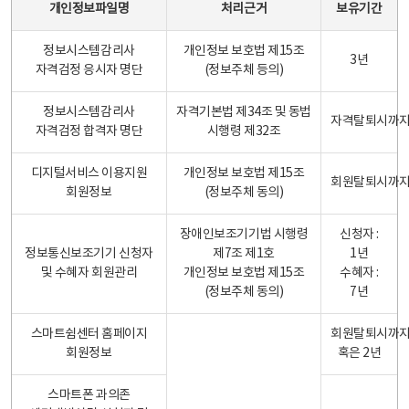
개인정보파일명
처리근거
보유기간
정보시스템감리사
개인정보 보호법 제15조
3년
자격검정 응시자 명단
(정보주체 등의)
정보시스템감리사
자격기본법 제34조 및 동법
자격탈퇴시까
자격검정 합격자 명단
시행령 제32조
디지털서비스 이용지원
개인정보 보호법 제15조
회원탈퇴시까
회원정보
(정보주체 동의)
장애인보조기기법 시행령
신청자 :
정보통신보조기기 신청자
제7조 제1호
1년
및 수혜자 회원관리
개인정보 보호법 제15조
수혜자 :
(정보주체 동의)
7년
스마트쉼센터 홈페이지
회원탈퇴시까
회원정보
혹은 2년
스마트폰 과의존