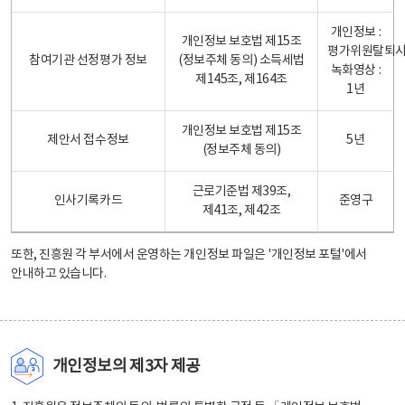
개인정보 :
개인정보 보호법 제15조
평가위원탈퇴
참여기관 선정평가 정보
(정보주체 동의) 소득세법
녹화영상 :
제145조, 제164조
1년
개인정보 보호법 제15조
제안서 접수정보
5년
(정보주체 동의)
근로기준법 제39조,
인사기록카드
준영구
제41조, 제42조
또한, 진흥원 각 부서에서 운영하는 개인정보 파일은
'개인정보 포털'
에서
안내하고 있습니다.
개인정보의 제3자 제공