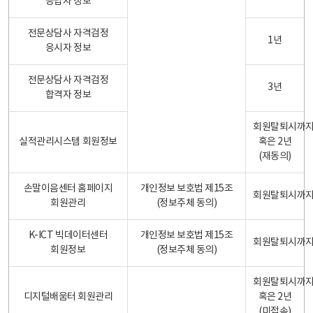
응답자 정보
전문상담사 자격검정
1년
응시자 정보
전문상담사 자격검정
3년
합격자 정보
회원탈퇴시까
실적관리시스템 회원정보
혹은 2년
(재동의)
손말이음센터 홈페이지
개인정보 보호법 제15조
회원탈퇴시까
회원관리
(정보주체 동의)
K-ICT 빅데이터센터
개인정보 보호법 제15조
회원탈퇴시까
회원정보
(정보주체 동의)
회원탈퇴시까
디지털배움터 회원관리
혹은 2년
(미접속)