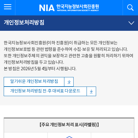
본문
전체메뉴
전체메뉴 열기
검
한국지능정보사회진흥원
바로가기
바로가기
개인정보처리방침
한국지능정보사회진흥원(이하 진흥원)이 취급하는 모든 개인정보는
개인정보보호법 등 관련 법령을 준수하여 수집·보유 및 처리되고 있습니다.
또한 개인정보주체의 권익을 보장하고 관련한 고충을 원활히 처리하기 위하여
개인정보처리방침을 두고 있습니다.
본 방침은 2026년 5월 4일부터 시행됩니다.
알기쉬운 개인정보 처리방침
개인정보 처리방침 전·후 대비표 다운로드
주요 개인정보 처리 표시(라벨링) - 주요 개인정보 처리 표시를 나타내는표
【주요 개인정보 처리 표시(라벨링)】