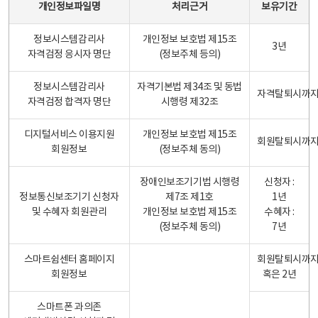
개인정보파일명
처리근거
보유기간
정보시스템감리사
개인정보 보호법 제15조
3년
자격검정 응시자 명단
(정보주체 등의)
정보시스템감리사
자격기본법 제34조 및 동법
자격탈퇴시까
자격검정 합격자 명단
시행령 제32조
디지털서비스 이용지원
개인정보 보호법 제15조
회원탈퇴시까
회원정보
(정보주체 동의)
장애인보조기기법 시행령
신청자 :
정보통신보조기기 신청자
제7조 제1호
1년
및 수혜자 회원관리
개인정보 보호법 제15조
수혜자 :
(정보주체 동의)
7년
스마트쉼센터 홈페이지
회원탈퇴시까
회원정보
혹은 2년
스마트폰 과의존