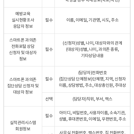
학생일 경우 학제정보(학교/학년)
예방교육
실시현황조사
필수
이름, 이메일, 기관명, 시도, 주소
응답자 정보
스마트폰 과의존
(신청자)성별, 나이, 대상자와의 관계
전화포털 상담
필수
(대상자)성별, 나이, 과의존 종류,
신청자 및 대상자
기타상담내용
정보
(담당자)전화번호
필수
(집단상담 단체정보)단체명, 지역, 신청자
스마트폰 과의존
이름, 상담방법, 주소, 대상총인원, 주대상
집단상담 신청자 및
대상자 정보
선택
(담당자)직위, 부서, 팩스
아이디, 비밀번호, 사용자이름, 소속기관,
필수
성별, 휴대폰번호, 이메일, 우편번호, 주소
실적관리시스템
회원정보
사무실 전화번호, 팩스번호, 집 전화번호,