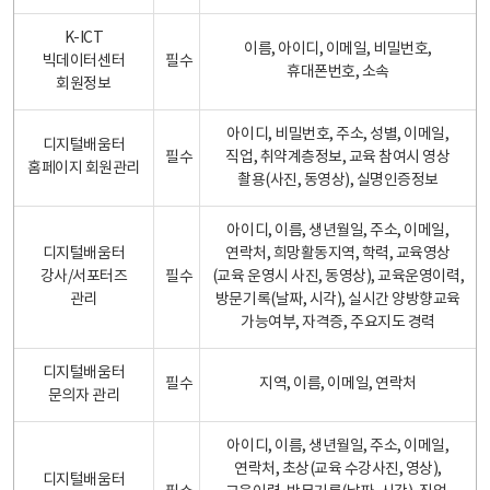
K-ICT
이름, 아이디, 이메일, 비밀번호,
빅데이터센터
필수
휴대폰번호, 소속
회원정보
아이디, 비밀번호, 주소, 성별, 이메일,
디지털배움터
필수
직업, 취약계층정보, 교육 참여시 영상
홈페이지 회원관리
촬용(사진, 동영상), 실명인증정보
아이디, 이름, 생년월일, 주소, 이메일,
디지털배움터
연락처, 희망활동지역, 학력, 교육영상
강사/서포터즈
필수
(교육 운영시 사진, 동영상), 교육운영이력,
관리
방문기록(날짜, 시각), 실시간 양방향교육
가능여부, 자격증, 주요지도 경력
디지털배움터
필수
지역, 이름, 이메일, 연락처
문의자 관리
아이디, 이름, 생년월일, 주소, 이메일,
연락처, 초상(교육 수강사진, 영상),
디지털배움터