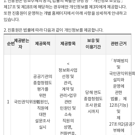
1. 진흥원은 정보주체의 동의, 법률의 특별한 규정 등 「개인정보 보호법」
제17조 및 제18조에 해당하는 경우에만 개인정보를 제3자에게 제공합니다.
또한 진흥원이 운영하는 개별 홈페이지에서 아래 사항을 상세하게 안내하고
있습니다.
2. 진흥원은 법률에 따라 다음과 같이 개인정보를 제공합니다.
개인정보 제공 안내표 - 순번, 제공받는자, 제공목적, 제공항목, 보유 및 이용기간 관련 근거로 구성
제공받는
보유 및
순번
제공목적
제공항목
관련 근거
자
이용기간
「부패방지
<
및
정보화사업
국민권익위원
공공기관의
선정 및
설치와
종합청렴도
관리,
운영에
평가를
계약 및
당해 연도
관한
위한
관리>업무
종합청렴도
법률」 제
1
국민권익위원회
민원인,
관련
조사 완료
12조(기능)
직원에
민원인 및
시까지
및
대한
소속
제
설문조사
직원의
27조의2(공공
실시
성명,
부패에
전화번호,