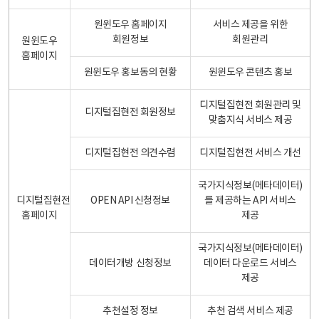
원윈도우 홈페이지
서비스 제공을 위한
회원정보
회원관리
원윈도우
홈페이지
원윈도우 홍보동의 현황
원윈도우 콘텐츠 홍보
디지털집현전 회원관리 및
디지털집현전 회원정보
맞춤지식 서비스 제공
디지털집현전 의견수렴
디지털집현전 서비스 개선
국가지식정보(메타데이터)
디지털집현전
OPEN API 신청정보
를 제공하는 API 서비스
홈페이지
제공
국가지식정보(메타데이터)
데이터개방 신청정보
데이터 다운로드 서비스
제공
추천설정 정보
추천 검색 서비스 제공