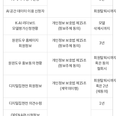
AI 공간 데이터 이용 신청자
회원탈퇴시까
K-AI 리더보드
개인정보 보호법 제15조
모델
모델평가신청현황
(정보주체 동의)
삭제시까지
원윈도우 홈페이지
개인정보 보호법 제15조
3년
회원정보
(정보주체 동의)
회원탈퇴시까
개인정보 보호법 제15조
원윈도우 홍보동의 현황
혹은 동의
(정보주체 동의)
철회시
회원탈퇴시까
개인정보 보호법 제15조
디지털집현전 회원정보
혹은 2년
(계약의이행)
(재동의)
디지털집현전 의견수렴
1년
OPEN API 신청정보