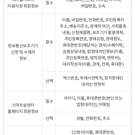
디지털서비스
이름, 휴대폰번호, 이메일, 아이디,
필수
이용지원 회원정보
비밀번호, 소속
이름, 비밀번호, 전화번호, 주민등록지
주소, 배송지주소, 경제적 여건, 사회활동
내용, 신청제품명, 보조기기 활용계획,
주민등록번호, 장애유형, 장애정도,
필수
휴대폰번호(해당하는 경우)수혜이력,
정보통신보조기기
심층상담내용, 법정대리인정보(이름,
신청 및 수혜자
주민등록번호, 법적관계, 연락처),
정보
대리작성자(이름, 관계, 전화, 휴대폰)
팩스번호, 부재시연락처, 청각장애인
선택
대리인 연락처
아이디, 이름, 휴대폰번호(본인 또는
필수
법정대리인), 이메일
스마트쉼센터
홈페이지 회원정보
선택
성별, 전화번호, 주소
(신청자)이름, 휴대폰번호,