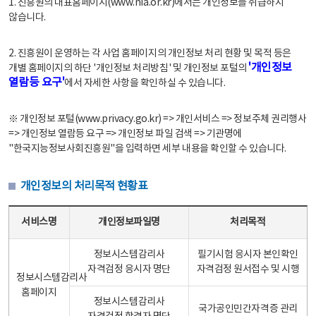
1. 진흥원의 대표홈페이지(www.nia.or.kr)에서는 개인정보를 취급하지
않습니다.
2. 진흥원이 운영하는 각 사업 홈페이지의 개인정보 처리 현황 및 목적 등은
'개인정보
개별 홈페이지의 하단 '개인정보 처리방침' 및 개인정보 포털의
열람등 요구'
에서 자세한 사항을 확인하실 수 있습니다.
※ 개인정보 포털(www.privacy.go.kr) => 개인서비스 => 정보주체 권리행사
=> 개인정보 열람등 요구 => 개인정보 파일 검색 => 기관명에
"한국지능정보사회진흥원"을 입력하면 세부 내용을 확인할 수 있습니다.
개인정보의 처리목적 현황표
개인정보의 처리목적 현황표 - 서비스명, 개인정보파일명, 처리목적으로 구성
서비스명
개인정보파일명
처리목적
정보시스템감리사
필기시험 응시자 본인확인
자격검정 응시자 명단
자격검정 원서접수 및 시행
정보시스템감리사
홈페이지
정보시스템감리사
국가공인민간자격증 관리