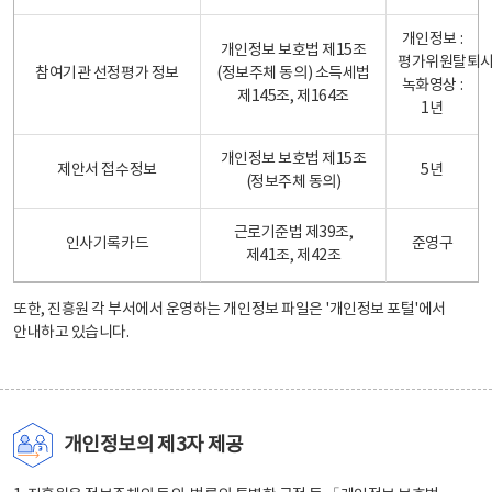
개인정보 :
개인정보 보호법 제15조
평가위원탈퇴
참여기관 선정평가 정보
(정보주체 동의) 소득세법
녹화영상 :
제145조, 제164조
1년
개인정보 보호법 제15조
제안서 접수정보
5년
(정보주체 동의)
근로기준법 제39조,
인사기록카드
준영구
제41조, 제42조
또한, 진흥원 각 부서에서 운영하는 개인정보 파일은
'개인정보 포털'
에서
안내하고 있습니다.
개인정보의 제3자 제공