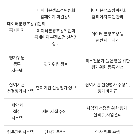
데이터분쟁조정위원회
데이터분쟁조정위원회
홈페이지 회원정보
홈페이지 회원관리
데이터분쟁조정위원회
홈페이지
데이터분쟁조정위원회
데이터 분쟁조정 등
홈페이지 분쟁조정 신청자
민원사무 처리
정보
평가위원
외부전문가 풀 운영을 위한
등록
평가위원 정보
평가위원 등록 신청
시스템
참여기관
참여기관 선정평가 수행 및
참여기관 선정평가 정보
선정평가시스템
평가비 지급
제안서
사업자 선정을 위한 평가·
접수
제안서 접수정보
심의 및 사업관리
시스템
업무관리시스템
인사기록카드
인사 업무 수행