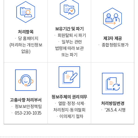
보유기간 및 파기
처리항목
ㆍ 회원탈퇴 시 파기
ㆍ 당 홈페이지
제3자 제공
ㆍ 일부는 관련
(처리하는 개인정보
ㆍ 종합청렴도평가
법령에 따라 보관
없음)
또는 파기
정보주체의 권리의무
고충사항 처리부서
ㆍ 열람·정정·삭제·
처리방침변경
ㆍ 정보보안정책팀
처리정지·동의철회
ㆍ '26.5.4. 시행
ㆍ 053-230-1035
ㆍ이의제기 절차