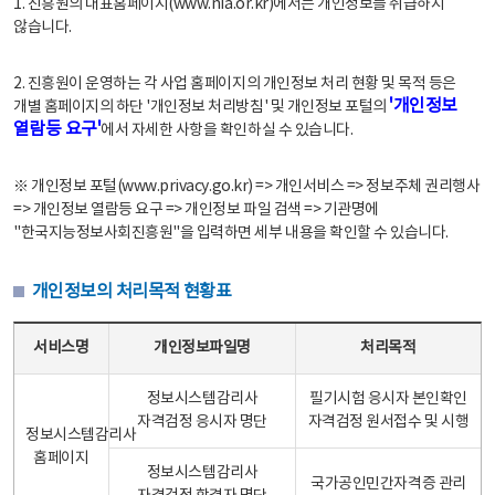
1. 진흥원의 대표홈페이지(www.nia.or.kr)에서는 개인정보를 취급하지
않습니다.
2. 진흥원이 운영하는 각 사업 홈페이지의 개인정보 처리 현황 및 목적 등은
'개인정보
개별 홈페이지의 하단 '개인정보 처리방침' 및 개인정보 포털의
열람등 요구'
에서 자세한 사항을 확인하실 수 있습니다.
※ 개인정보 포털(www.privacy.go.kr) => 개인서비스 => 정보주체 권리행사
=> 개인정보 열람등 요구 => 개인정보 파일 검색 => 기관명에
"한국지능정보사회진흥원"을 입력하면 세부 내용을 확인할 수 있습니다.
개인정보의 처리목적 현황표
개인정보의 처리목적 현황표 - 서비스명, 개인정보파일명, 처리목적으로 구성
서비스명
개인정보파일명
처리목적
정보시스템감리사
필기시험 응시자 본인확인
자격검정 응시자 명단
자격검정 원서접수 및 시행
정보시스템감리사
홈페이지
정보시스템감리사
국가공인민간자격증 관리