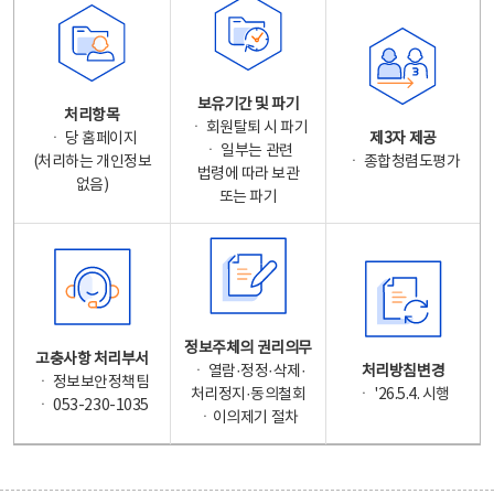
보유기간 및 파기
처리항목
ㆍ 회원탈퇴 시 파기
ㆍ 당 홈페이지
제3자 제공
ㆍ 일부는 관련
(처리하는 개인정보
ㆍ 종합청렴도평가
법령에 따라 보관
없음)
또는 파기
정보주체의 권리의무
고충사항 처리부서
ㆍ 열람·정정·삭제·
처리방침변경
ㆍ 정보보안정책팀
처리정지·동의철회
ㆍ '26.5.4. 시행
ㆍ 053-230-1035
ㆍ이의제기 절차