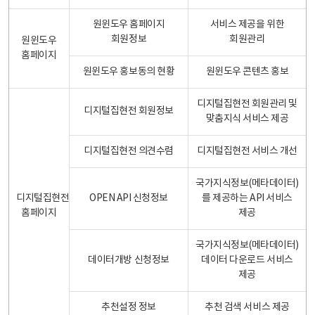
원윈도우 홈페이지
서비스 제공을 위한
회원정보
회원관리
원윈도우
홈페이지
원윈도우 홍보동의 현황
원윈도우 콘텐츠 홍보
디지털집현전 회원관리 및
디지털집현전 회원정보
맞춤지식 서비스 제공
디지털집현전 의견수렴
디지털집현전 서비스 개선
국가지식정보(메타데이터)
디지털집현전
OPEN API 신청정보
를 제공하는 API 서비스
홈페이지
제공
국가지식정보(메타데이터)
데이터개방 신청정보
데이터 다운로드 서비스
제공
추천설정 정보
추천 검색 서비스 제공