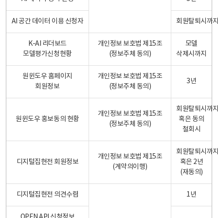
AI 공간 데이터 이용 신청자
회원탈퇴시까
K-AI 리더보드
개인정보 보호법 제15조
모델
모델평가신청현황
(정보주체 동의)
삭제시까지
원윈도우 홈페이지
개인정보 보호법 제15조
3년
회원정보
(정보주체 동의)
회원탈퇴시까
개인정보 보호법 제15조
원윈도우 홍보동의 현황
혹은 동의
(정보주체 동의)
철회시
회원탈퇴시까
개인정보 보호법 제15조
디지털집현전 회원정보
혹은 2년
(계약의이행)
(재동의)
디지털집현전 의견수렴
1년
OPEN API 신청정보