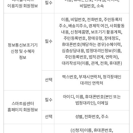
디지털서비스
이름, 휴대폰번호, 이메일, 아이디,
필수
이용지원 회원정보
비밀번호, 소속
이름, 비밀번호, 전화번호, 주민등록지
주소, 배송지주소, 경제적 여건, 사회활동
내용, 신청제품명, 보조기기 활용계획,
주민등록번호, 장애유형, 장애정도,
필수
휴대폰번호(해당하는 경우)수혜이력,
정보통신보조기기
심층상담내용, 법정대리인정보(이름,
신청 및 수혜자
주민등록번호, 법적관계, 연락처),
정보
대리작성자(이름, 관계, 전화, 휴대폰)
팩스번호, 부재시연락처, 청각장애인
선택
대리인 연락처
아이디, 이름, 휴대폰번호(본인 또는
필수
법정대리인), 이메일
스마트쉼센터
홈페이지 회원정보
선택
성별, 전화번호, 주소
(신청자)이름, 휴대폰번호,