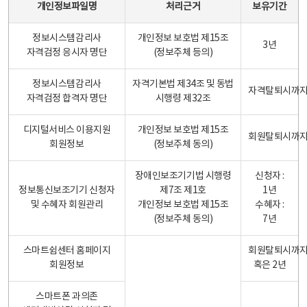
개인정보파일명
처리근거
보유기간
정보시스템감리사
개인정보 보호법 제15조
3년
자격검정 응시자 명단
(정보주체 등의)
정보시스템감리사
자격기본법 제34조 및 동법
자격탈퇴시까
자격검정 합격자 명단
시행령 제32조
디지털서비스 이용지원
개인정보 보호법 제15조
회원탈퇴시까
회원정보
(정보주체 동의)
장애인보조기기법 시행령
신청자 :
정보통신보조기기 신청자
제7조 제1호
1년
및 수혜자 회원관리
개인정보 보호법 제15조
수혜자 :
(정보주체 동의)
7년
스마트쉼센터 홈페이지
회원탈퇴시까
회원정보
혹은 2년
스마트폰 과의존