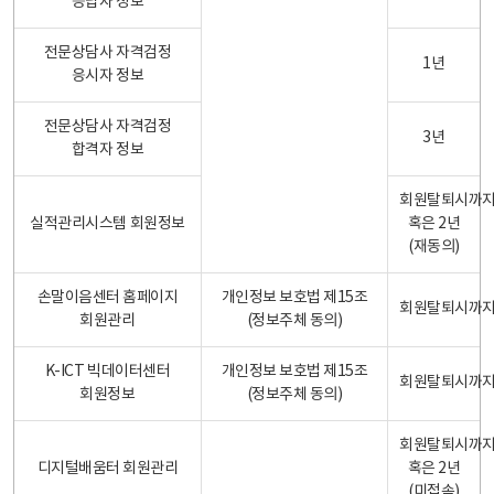
응답자 정보
전문상담사 자격검정
1년
응시자 정보
전문상담사 자격검정
3년
합격자 정보
회원탈퇴시까
실적관리시스템 회원정보
혹은 2년
(재동의)
손말이음센터 홈페이지
개인정보 보호법 제15조
회원탈퇴시까
회원관리
(정보주체 동의)
K-ICT 빅데이터센터
개인정보 보호법 제15조
회원탈퇴시까
회원정보
(정보주체 동의)
회원탈퇴시까
디지털배움터 회원관리
혹은 2년
(미접속)