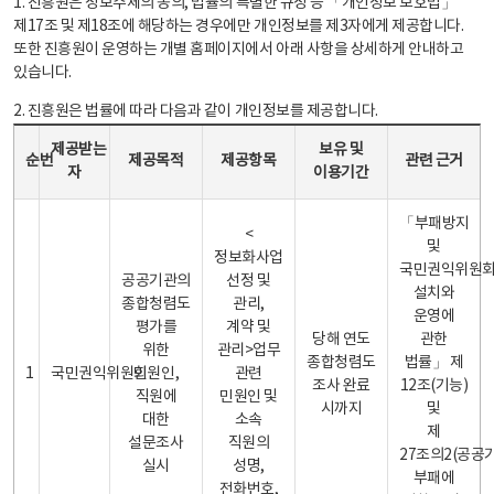
1. 진흥원은 정보주체의 동의, 법률의 특별한 규정 등 「개인정보 보호법」
제17조 및 제18조에 해당하는 경우에만 개인정보를 제3자에게 제공합니다.
또한 진흥원이 운영하는 개별 홈페이지에서 아래 사항을 상세하게 안내하고
있습니다.
2. 진흥원은 법률에 따라 다음과 같이 개인정보를 제공합니다.
개인정보 제공 안내표 - 순번, 제공받는자, 제공목적, 제공항목, 보유 및 이용기간 관련 근거로 구성
제공받는
보유 및
순번
제공목적
제공항목
관련 근거
자
이용기간
「부패방지
<
및
정보화사업
국민권익위원
공공기관의
선정 및
설치와
종합청렴도
관리,
운영에
평가를
계약 및
당해 연도
관한
위한
관리>업무
종합청렴도
법률」 제
1
국민권익위원회
민원인,
관련
조사 완료
12조(기능)
직원에
민원인 및
시까지
및
대한
소속
제
설문조사
직원의
27조의2(공공
실시
성명,
부패에
전화번호,