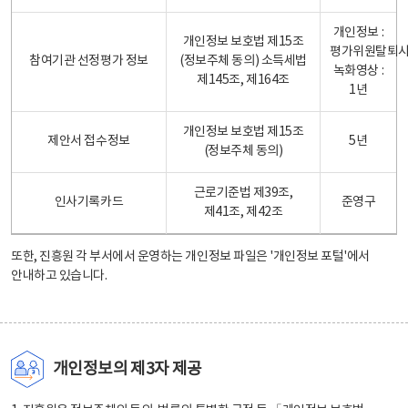
개인정보 :
개인정보 보호법 제15조
평가위원탈퇴
참여기관 선정평가 정보
(정보주체 동의) 소득세법
녹화영상 :
제145조, 제164조
1년
개인정보 보호법 제15조
제안서 접수정보
5년
(정보주체 동의)
근로기준법 제39조,
인사기록카드
준영구
제41조, 제42조
또한, 진흥원 각 부서에서 운영하는 개인정보 파일은
'개인정보 포털'
에서
안내하고 있습니다.
개인정보의 제3자 제공