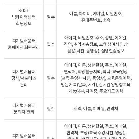
K-ICT
이름, 아이디, 이메일, 비밀번호,
빅데이터센터
필수
휴대폰번호, 소속
회원정보
아이디, 비밀번호, 주소, 성별, 이메일,
디지털배움터
필수
직업, 취약계층정보, 교육 참여시 영상
홈페이지 회원관리
촬용(사진, 동영상), 실명인증정보
아이디, 이름, 생년월일, 주소, 이메일,
디지털배움터
연락처, 희망활동지역, 학력, 교육영상
강사/서포터즈
필수
(교육 운영시 사진, 동영상), 교육운영이력,
관리
방문기록(날짜, 시각), 실시간 양방향교육
가능여부, 자격증, 주요지도 경력
디지털배움터
필수
지역, 이름, 이메일, 연락처
문의자 관리
아이디, 이름, 생년월일, 주소, 이메일,
연락처, 초상(교육 수강사진, 영상),
디지털배움터