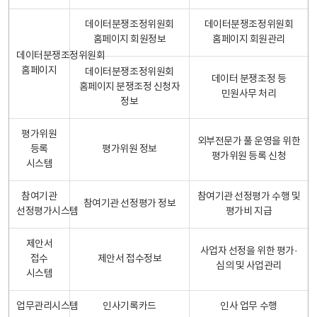
데이터분쟁조정위원회
데이터분쟁조정위원회
홈페이지 회원정보
홈페이지 회원관리
데이터분쟁조정위원회
홈페이지
데이터분쟁조정위원회
데이터 분쟁조정 등
홈페이지 분쟁조정 신청자
민원사무 처리
정보
평가위원
외부전문가 풀 운영을 위한
등록
평가위원 정보
평가위원 등록 신청
시스템
참여기관
참여기관 선정평가 수행 및
참여기관 선정평가 정보
선정평가시스템
평가비 지급
제안서
사업자 선정을 위한 평가·
접수
제안서 접수정보
심의 및 사업관리
시스템
업무관리시스템
인사기록카드
인사 업무 수행