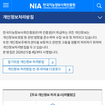
본문
전체메뉴
전체메뉴 열기
검
한국지능정보사회진흥원
바로가기
바로가기
개인정보처리방침
한국지능정보사회진흥원(이하 진흥원)이 취급하는 모든 개인정보는
개인정보보호법 등 관련 법령을 준수하여 수집·보유 및 처리되고 있습니다.
또한 개인정보주체의 권익을 보장하고 관련한 고충을 원활히 처리하기 위하여
개인정보처리방침을 두고 있습니다.
본 방침은 2026년 5월 4일부터 시행됩니다.
알기쉬운 개인정보 처리방침
개인정보 처리방침 전·후 대비표 다운로드
주요 개인정보 처리 표시(라벨링) - 주요 개인정보 처리 표시를 나타내는표
【주요 개인정보 처리 표시(라벨링)】