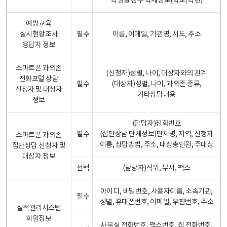
학생일 경우 학제정보(학교/학년)
예방교육
실시현황조사
필수
이름, 이메일, 기관명, 시도, 주소
응답자 정보
스마트폰 과의존
(신청자)성별, 나이, 대상자와의 관계
전화포털 상담
필수
(대상자)성별, 나이, 과의존 종류,
신청자 및 대상자
기타상담내용
정보
(담당자)전화번호
필수
(집단상담 단체정보)단체명, 지역, 신청자
스마트폰 과의존
이름, 상담방법, 주소, 대상총인원, 주대상
집단상담 신청자 및
대상자 정보
선택
(담당자)직위, 부서, 팩스
아이디, 비밀번호, 사용자이름, 소속기관,
필수
성별, 휴대폰번호, 이메일, 우편번호, 주소
실적관리시스템
회원정보
사무실 전화번호, 팩스번호, 집 전화번호,