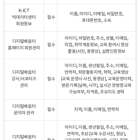
K-ICT
이름, 아이디, 이메일, 비밀번호,
빅데이터센터
필수
휴대폰번호, 소속
회원정보
아이디, 비밀번호, 주소, 성별, 이메일,
디지털배움터
필수
직업, 취약계층정보, 교육 참여시 영상
홈페이지 회원관리
촬용(사진, 동영상), 실명인증정보
아이디, 이름, 생년월일, 주소, 이메일,
디지털배움터
연락처, 희망활동지역, 학력, 교육영상
강사/서포터즈
필수
(교육 운영시 사진, 동영상), 교육운영이력,
관리
방문기록(날짜, 시각), 실시간 양방향교육
가능여부, 자격증, 주요지도 경력
디지털배움터
필수
지역, 이름, 이메일, 연락처
문의자 관리
아이디, 이름, 생년월일, 주소, 이메일,
연락처, 초상(교육 수강사진, 영상),
디지털배움터