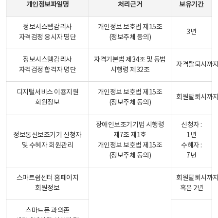
개인정보파일명
처리근거
보유기간
정보시스템감리사
개인정보 보호법 제15조
3년
자격검정 응시자 명단
(정보주체 등의)
정보시스템감리사
자격기본법 제34조 및 동법
자격탈퇴시까
자격검정 합격자 명단
시행령 제32조
디지털서비스 이용지원
개인정보 보호법 제15조
회원탈퇴시까
회원정보
(정보주체 동의)
장애인보조기기법 시행령
신청자 :
정보통신보조기기 신청자
제7조 제1호
1년
및 수혜자 회원관리
개인정보 보호법 제15조
수혜자 :
(정보주체 동의)
7년
스마트쉼센터 홈페이지
회원탈퇴시까
회원정보
혹은 2년
스마트폰 과의존