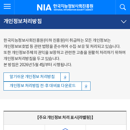
본문
전체메뉴
전체메뉴 열기
검
한국지능정보사회진흥원
바로가기
바로가기
개인정보처리방침
한국지능정보사회진흥원(이하 진흥원)이 취급하는 모든 개인정보는
개인정보보호법 등 관련 법령을 준수하여 수집·보유 및 처리되고 있습니다.
또한 개인정보주체의 권익을 보장하고 관련한 고충을 원활히 처리하기 위하여
개인정보처리방침을 두고 있습니다.
본 방침은 2026년 5월 4일부터 시행됩니다.
알기쉬운 개인정보 처리방침
개인정보 처리방침 전·후 대비표 다운로드
주요 개인정보 처리 표시(라벨링) - 주요 개인정보 처리 표시를 나타내는표
【주요 개인정보 처리 표시(라벨링)】