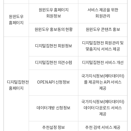
원윈도우 홈페이지
서비스 제공을 위한
회원정보
회원관리
원윈도우
홈페이지
원윈도우 홍보동의 현황
원윈도우 콘텐츠 홍보
디지털집현전 회원관리 및
디지털집현전 회원정보
맞춤지식 서비스 제공
디지털집현전 의견수렴
디지털집현전 서비스 개선
국가지식정보(메타데이터)
디지털집현전
OPEN API 신청정보
를 제공하는 API 서비스
홈페이지
제공
국가지식정보(메타데이터)
데이터개방 신청정보
데이터 다운로드 서비스
제공
추천설정 정보
추천 검색 서비스 제공