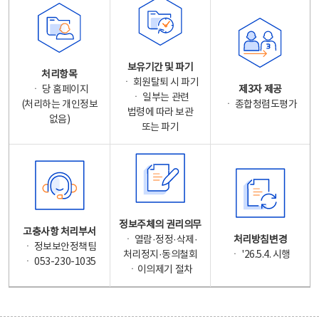
보유기간 및 파기
처리항목
ㆍ 회원탈퇴 시 파기
ㆍ 당 홈페이지
제3자 제공
ㆍ 일부는 관련
(처리하는 개인정보
ㆍ 종합청렴도평가
법령에 따라 보관
없음)
또는 파기
정보주체의 권리의무
고충사항 처리부서
ㆍ 열람·정정·삭제·
처리방침변경
ㆍ 정보보안정책팀
처리정지·동의철회
ㆍ '26.5.4. 시행
ㆍ 053-230-1035
ㆍ이의제기 절차