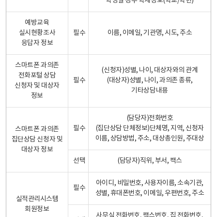
학생일 경우 학제정보(학교/학년)
예방교육
실시현황조사
필수
이름, 이메일, 기관명, 시도, 주소
응답자 정보
스마트폰 과의존
(신청자)성별, 나이, 대상자와의 관계
전화포털 상담
필수
(대상자)성별, 나이, 과의존 종류,
신청자 및 대상자
기타상담내용
정보
(담당자)전화번호
필수
(집단상담 단체정보)단체명, 지역, 신청자
스마트폰 과의존
이름, 상담방법, 주소, 대상총인원, 주대상
집단상담 신청자 및
대상자 정보
선택
(담당자)직위, 부서, 팩스
아이디, 비밀번호, 사용자이름, 소속기관,
필수
성별, 휴대폰번호, 이메일, 우편번호, 주소
실적관리시스템
회원정보
사무실 전화번호, 팩스번호, 집 전화번호,