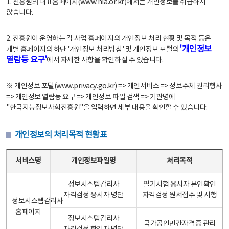
1. 진흥원의 대표홈페이지(www.nia.or.kr)에서는 개인정보를 취급하지
않습니다.
2. 진흥원이 운영하는 각 사업 홈페이지의 개인정보 처리 현황 및 목적 등은
'개인정보
개별 홈페이지의 하단 '개인정보 처리방침' 및 개인정보 포털의
열람등 요구'
에서 자세한 사항을 확인하실 수 있습니다.
※ 개인정보 포털(www.privacy.go.kr) => 개인서비스 => 정보주체 권리행사
=> 개인정보 열람등 요구 => 개인정보 파일 검색 => 기관명에
"한국지능정보사회진흥원"을 입력하면 세부 내용을 확인할 수 있습니다.
개인정보의 처리목적 현황표
개인정보의 처리목적 현황표 - 서비스명, 개인정보파일명, 처리목적으로 구성
서비스명
개인정보파일명
처리목적
정보시스템감리사
필기시험 응시자 본인확인
자격검정 응시자 명단
자격검정 원서접수 및 시행
정보시스템감리사
홈페이지
정보시스템감리사
국가공인민간자격증 관리