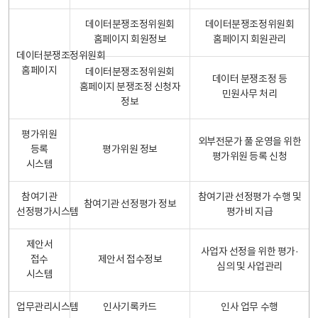
데이터분쟁조정위원회
데이터분쟁조정위원회
홈페이지 회원정보
홈페이지 회원관리
데이터분쟁조정위원회
홈페이지
데이터분쟁조정위원회
데이터 분쟁조정 등
홈페이지 분쟁조정 신청자
민원사무 처리
정보
평가위원
외부전문가 풀 운영을 위한
등록
평가위원 정보
평가위원 등록 신청
시스템
참여기관
참여기관 선정평가 수행 및
참여기관 선정평가 정보
선정평가시스템
평가비 지급
제안서
사업자 선정을 위한 평가·
접수
제안서 접수정보
심의 및 사업관리
시스템
업무관리시스템
인사기록카드
인사 업무 수행