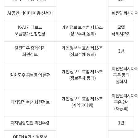
AI 공간 데이터 이용 신청자
회원탈퇴시까
K-AI 리더보드
개인정보 보호법 제15조
모델
모델평가신청현황
(정보주체 동의)
삭제시까지
원윈도우 홈페이지
개인정보 보호법 제15조
3년
회원정보
(정보주체 동의)
회원탈퇴시까
개인정보 보호법 제15조
원윈도우 홍보동의 현황
혹은 동의
(정보주체 동의)
철회시
회원탈퇴시까
개인정보 보호법 제15조
디지털집현전 회원정보
혹은 2년
(계약의이행)
(재동의)
디지털집현전 의견수렴
1년
OPEN API 신청정보