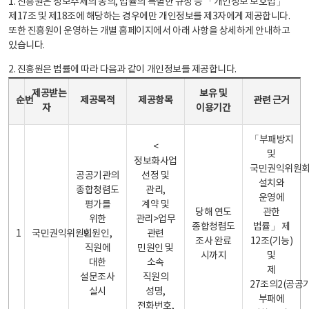
1. 진흥원은 정보주체의 동의, 법률의 특별한 규정 등 「개인정보 보호법」
제17조 및 제18조에 해당하는 경우에만 개인정보를 제3자에게 제공합니다.
또한 진흥원이 운영하는 개별 홈페이지에서 아래 사항을 상세하게 안내하고
있습니다.
2. 진흥원은 법률에 따라 다음과 같이 개인정보를 제공합니다.
개인정보 제공 안내표 - 순번, 제공받는자, 제공목적, 제공항목, 보유 및 이용기간 관련 근거로 구성
제공받는
보유 및
순번
제공목적
제공항목
관련 근거
자
이용기간
「부패방지
<
및
정보화사업
국민권익위원
공공기관의
선정 및
설치와
종합청렴도
관리,
운영에
평가를
계약 및
당해 연도
관한
위한
관리>업무
종합청렴도
법률」 제
1
국민권익위원회
민원인,
관련
조사 완료
12조(기능)
직원에
민원인 및
시까지
및
대한
소속
제
설문조사
직원의
27조의2(공공
실시
성명,
부패에
전화번호,