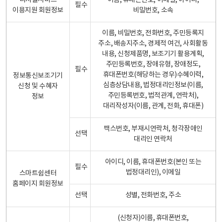
디지털서비스
이름, 휴대폰번호, 이메일, 아이디,
필수
이용지원 회원정보
비밀번호, 소속
이름, 비밀번호, 전화번호, 주민등록지
주소, 배송지주소, 경제적 여건, 사회활동
내용, 신청제품명, 보조기기 활용계획,
주민등록번호, 장애유형, 장애정도,
필수
휴대폰번호(해당하는 경우)수혜이력,
정보통신보조기기
심층상담내용, 법정대리인정보(이름,
신청 및 수혜자
주민등록번호, 법적관계, 연락처),
정보
대리작성자(이름, 관계, 전화, 휴대폰)
팩스번호, 부재시연락처, 청각장애인
선택
대리인 연락처
아이디, 이름, 휴대폰번호(본인 또는
필수
법정대리인), 이메일
스마트쉼센터
홈페이지 회원정보
선택
성별, 전화번호, 주소
(신청자)이름, 휴대폰번호,