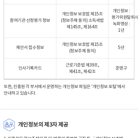
개인정보 :
개인정보 보호법 제15조
평가위원탈퇴
참여기관 선정평가 정보
(정보주체 동의) 소득세법
녹화영상 :
제145조, 제164조
1년
개인정보 보호법 제15조
제안서 접수정보
5년
(정보주체 동의)
근로기준법 제39조,
인사기록카드
준영구
제41조, 제42조
또한, 진흥원 각 부서에서 운영하는 개인정보 파일은
'개인정보 포털'
에서
안내하고 있습니다.
개인정보의 제3자 제공