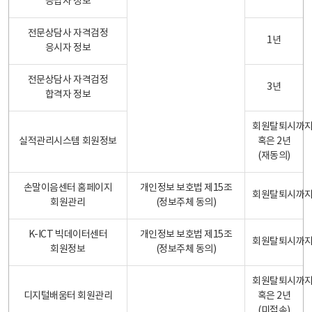
응답자 정보
전문상담사 자격검정
1년
응시자 정보
전문상담사 자격검정
3년
합격자 정보
회원탈퇴시까
실적관리시스템 회원정보
혹은 2년
(재동의)
손말이음센터 홈페이지
개인정보 보호법 제15조
회원탈퇴시까
회원관리
(정보주체 동의)
K-ICT 빅데이터센터
개인정보 보호법 제15조
회원탈퇴시까
회원정보
(정보주체 동의)
회원탈퇴시까
디지털배움터 회원관리
혹은 2년
(미접속)