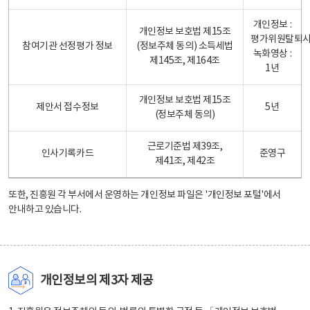
개인정보 :
개인정보 보호법 제15조
평가위원탈퇴
참여기관 선정평가 정보
(정보주체 동의) 소득세법
녹화영상 :
제145조, 제164조
1년
개인정보 보호법 제15조
제안서 접수정보
5년
(정보주체 동의)
근로기준법 제39조,
인사기록카드
준영구
제41조, 제42조
또한, 진흥원 각 부서에서 운영하는 개인정보 파일은
'개인정보 포털'
에서
안내하고 있습니다.
개인정보의 제3자 제공