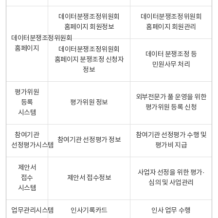
데이터분쟁조정위원회
데이터분쟁조정위원회
홈페이지 회원정보
홈페이지 회원관리
데이터분쟁조정위원회
홈페이지
데이터분쟁조정위원회
데이터 분쟁조정 등
홈페이지 분쟁조정 신청자
민원사무 처리
정보
평가위원
외부전문가 풀 운영을 위한
등록
평가위원 정보
평가위원 등록 신청
시스템
참여기관
참여기관 선정평가 수행 및
참여기관 선정평가 정보
선정평가시스템
평가비 지급
제안서
사업자 선정을 위한 평가·
접수
제안서 접수정보
심의 및 사업관리
시스템
업무관리시스템
인사기록카드
인사 업무 수행