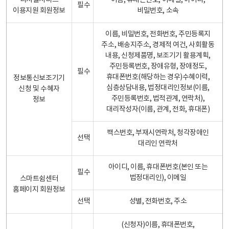
디지털서비스
이름, 휴대폰번호, 이메일, 아이디,
필수
이용지원 회원정보
비밀번호, 소속
이름, 비밀번호, 전화번호, 주민등록지
주소, 배송지주소, 경제적 여건, 사회활동
내용, 신청제품명, 보조기기 활용계획,
주민등록번호, 장애유형, 장애정도,
필수
휴대폰번호(해당하는 경우)수혜이력,
정보통신보조기기
심층상담내용, 법정대리인정보(이름,
신청 및 수혜자
주민등록번호, 법적관계, 연락처),
정보
대리작성자(이름, 관계, 전화, 휴대폰)
팩스번호, 부재시연락처, 청각장애인
선택
대리인 연락처
아이디, 이름, 휴대폰번호(본인 또는
필수
법정대리인), 이메일
스마트쉼센터
홈페이지 회원정보
선택
성별, 전화번호, 주소
(신청자)이름, 휴대폰번호,