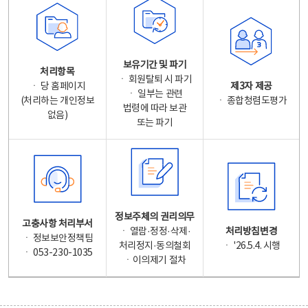
보유기간 및 파기
처리항목
ㆍ 회원탈퇴 시 파기
ㆍ 당 홈페이지
제3자 제공
ㆍ 일부는 관련
(처리하는 개인정보
ㆍ 종합청렴도평가
법령에 따라 보관
없음)
또는 파기
정보주체의 권리의무
고충사항 처리부서
ㆍ 열람·정정·삭제·
처리방침변경
ㆍ 정보보안정책팀
처리정지·동의철회
ㆍ '26.5.4. 시행
ㆍ 053-230-1035
ㆍ이의제기 절차