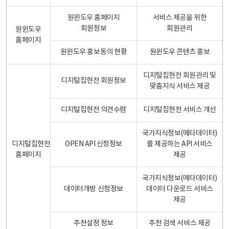
원윈도우 홈페이지
서비스 제공을 위한
회원정보
회원관리
원윈도우
홈페이지
원윈도우 홍보동의 현황
원윈도우 콘텐츠 홍보
디지털집현전 회원관리 및
디지털집현전 회원정보
맞춤지식 서비스 제공
디지털집현전 의견수렴
디지털집현전 서비스 개선
국가지식정보(메타데이터)
디지털집현전
OPEN API 신청정보
를 제공하는 API 서비스
홈페이지
제공
국가지식정보(메타데이터)
데이터개방 신청정보
데이터 다운로드 서비스
제공
추천설정 정보
추천 검색 서비스 제공