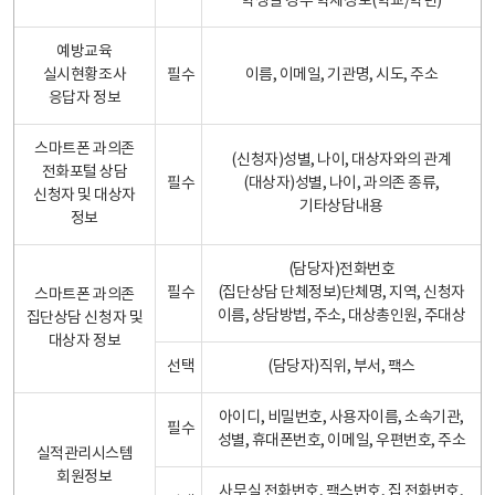
학생일 경우 학제정보(학교/학년)
예방교육
실시현황조사
필수
이름, 이메일, 기관명, 시도, 주소
응답자 정보
스마트폰 과의존
(신청자)성별, 나이, 대상자와의 관계
전화포털 상담
필수
(대상자)성별, 나이, 과의존 종류,
신청자 및 대상자
기타상담내용
정보
(담당자)전화번호
필수
(집단상담 단체정보)단체명, 지역, 신청자
스마트폰 과의존
이름, 상담방법, 주소, 대상총인원, 주대상
집단상담 신청자 및
대상자 정보
선택
(담당자)직위, 부서, 팩스
아이디, 비밀번호, 사용자이름, 소속기관,
필수
성별, 휴대폰번호, 이메일, 우편번호, 주소
실적관리시스템
회원정보
사무실 전화번호, 팩스번호, 집 전화번호,