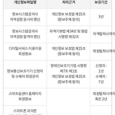
개인정보파일명
처리근거
보유기간
정보시스템감리사
개인정보 보호법 제15조
3년
자격검정 응시자 명단
(정보주체 등의)
정보시스템감리사
자격기본법 제34조 및 동법
자격탈퇴시까
자격검정 합격자 명단
시행령 제32조
디지털서비스 이용지원
개인정보 보호법 제15조
회원탈퇴시까
회원정보
(정보주체 동의)
장애인보조기기법 시행령
신청자 :
정보통신보조기기 신청자
제7조 제1호
1년
및 수혜자 회원관리
개인정보 보호법 제15조
수혜자 :
(정보주체 동의)
7년
스마트쉼센터 홈페이지
회원탈퇴시까
회원정보
혹은 2년
스마트폰 과의존