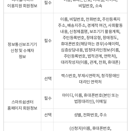
디지털서비스
이름, 휴대폰번호, 이메일, 아이디,
필수
이용지원 회원정보
비밀번호, 소속
이름, 비밀번호, 전화번호, 주민등록지
주소, 배송지주소, 경제적 여건, 사회활동
내용, 신청제품명, 보조기기 활용계획,
주민등록번호, 장애유형, 장애정도,
필수
휴대폰번호(해당하는 경우)수혜이력,
정보통신보조기기
심층상담내용, 법정대리인정보(이름,
신청 및 수혜자
주민등록번호, 법적관계, 연락처),
정보
대리작성자(이름, 관계, 전화, 휴대폰)
팩스번호, 부재시연락처, 청각장애인
선택
대리인 연락처
아이디, 이름, 휴대폰번호(본인 또는
필수
법정대리인), 이메일
스마트쉼센터
홈페이지 회원정보
선택
성별, 전화번호, 주소
(신청자)이름, 휴대폰번호,