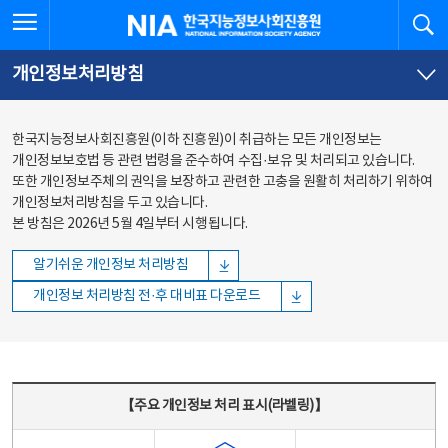
본문
전체메뉴
전체메뉴 열기
검
한국지능정보사회진흥원
바로가기
바로가기
개인정보처리방침
한국지능정보사회진흥원(이하 진흥원)이 취급하는 모든 개인정보는
개인정보보호법 등 관련 법령을 준수하여 수집·보유 및 처리되고 있습니다.
또한 개인정보주체의 권익을 보장하고 관련한 고충을 원활히 처리하기 위하여
개인정보처리방침을 두고 있습니다.
본 방침은 2026년 5월 4일부터 시행됩니다.
알기쉬운 개인정보 처리방침
개인정보 처리방침 전·후 대비표 다운로드
주요 개인정보 처리 표시(라벨링) - 주요 개인정보 처리 표시를 나타내는표
【주요 개인정보 처리 표시(라벨링)】