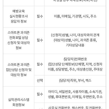
학생일 경우 학제정보(학교/학년)
예방교육
실시현황조사
필수
이름, 이메일, 기관명, 시도, 주소
응답자 정보
스마트폰 과의존
(신청자)성별, 나이, 대상자와의 관계
전화포털 상담
필수
(대상자)성별, 나이, 과의존 종류,
신청자 및 대상자
기타상담내용
정보
(담당자)전화번호
필수
(집단상담 단체정보)단체명, 지역, 신청자
스마트폰 과의존
이름, 상담방법, 주소, 대상총인원, 주대상
집단상담 신청자 및
대상자 정보
선택
(담당자)직위, 부서, 팩스
아이디, 비밀번호, 사용자이름, 소속기관,
필수
성별, 휴대폰번호, 이메일, 우편번호, 주소
실적관리시스템
회원정보
사무실 전화번호, 팩스번호, 집 전화번호,