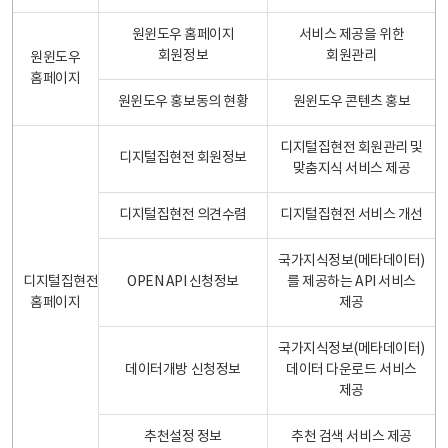
원윈도우 홈페이지
서비스 제공을 위한
회원정보
회원관리
원윈도우
홈페이지
원윈도우 홍보동의 현황
원윈도우 콘텐츠 홍보
디지털집현전 회원관리 및
디지털집현전 회원정보
맞춤지식 서비스 제공
디지털집현전 의견수렴
디지털집현전 서비스 개선
국가지식정보(메타데이터)
디지털집현전
OPEN API 신청정보
를 제공하는 API 서비스
홈페이지
제공
국가지식정보(메타데이터)
데이터개방 신청정보
데이터 다운로드 서비스
제공
추천설정 정보
추천 검색 서비스 제공