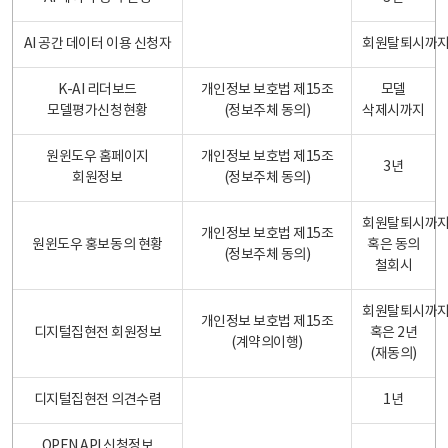
AI 공간 데이터 이용 신청자
회원탈퇴시까
K-AI 리더보드
개인정보 보호법 제15조
모델
모델평가신청현황
(정보주체 동의)
삭제시까지
원윈도우 홈페이지
개인정보 보호법 제15조
3년
회원정보
(정보주체 동의)
회원탈퇴시까
개인정보 보호법 제15조
원윈도우 홍보동의 현황
혹은 동의
(정보주체 동의)
철회시
회원탈퇴시까
개인정보 보호법 제15조
디지털집현전 회원정보
혹은 2년
(계약의이행)
(재동의)
디지털집현전 의견수렴
1년
OPEN API 신청정보