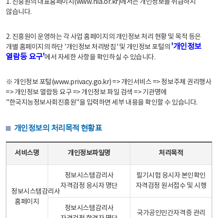
1. 진흥원의 대표홈페이지(www.nia.or.kr)에서는 개인정보를 취급하지
않습니다.
2. 진흥원이 운영하는 각 사업 홈페이지의 개인정보 처리 현황 및 목적 등은
'개인정보
개별 홈페이지의 하단 '개인정보 처리방침' 및 개인정보 포털의
열람등 요구'
에서 자세한 사항을 확인하실 수 있습니다.
※ 개인정보 포털(www.privacy.go.kr) => 개인서비스 => 정보주체 권리행사
=> 개인정보 열람등 요구 => 개인정보 파일 검색 => 기관명에
"한국지능정보사회진흥원"을 입력하면 세부 내용을 확인할 수 있습니다.
개인정보의 처리목적 현황표
개인정보의 처리목적 현황표 - 서비스명, 개인정보파일명, 처리목적으로 구성
서비스명
개인정보파일명
처리목적
정보시스템감리사
필기시험 응시자 본인확인
자격검정 응시자 명단
자격검정 원서접수 및 시행
정보시스템감리사
홈페이지
정보시스템감리사
국가공인민간자격증 관리