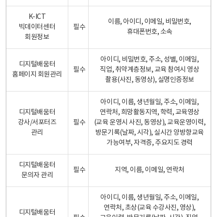
K-ICT
이름, 아이디, 이메일, 비밀번호,
빅데이터센터
필수
휴대폰번호, 소속
회원정보
아이디, 비밀번호, 주소, 성별, 이메일,
디지털배움터
필수
직업, 취약계층정보, 교육 참여시 영상
홈페이지 회원관리
촬용(사진, 동영상), 실명인증정보
아이디, 이름, 생년월일, 주소, 이메일,
디지털배움터
연락처, 희망활동지역, 학력, 교육영상
강사/서포터즈
필수
(교육 운영시 사진, 동영상), 교육운영이력,
관리
방문기록(날짜, 시각), 실시간 양방향교육
가능여부, 자격증, 주요지도 경력
디지털배움터
필수
지역, 이름, 이메일, 연락처
문의자 관리
아이디, 이름, 생년월일, 주소, 이메일,
연락처, 초상(교육 수강사진, 영상),
디지털배움터