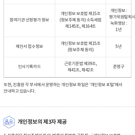
개인정보 :
개인정보 보호법 제15조
평가위원탈퇴
참여기관 선정평가 정보
(정보주체 동의) 소득세법
녹화영상 :
제145조, 제164조
1년
개인정보 보호법 제15조
제안서 접수정보
5년
(정보주체 동의)
근로기준법 제39조,
인사기록카드
준영구
제41조, 제42조
또한, 진흥원 각 부서에서 운영하는 개인정보 파일은
'개인정보 포털'
에서
안내하고 있습니다.
개인정보의 제3자 제공