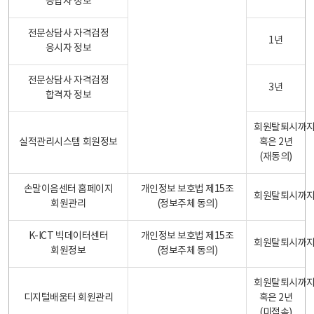
응답자 정보
전문상담사 자격검정
1년
응시자 정보
전문상담사 자격검정
3년
합격자 정보
회원탈퇴시까
실적관리시스템 회원정보
혹은 2년
(재동의)
손말이음센터 홈페이지
개인정보 보호법 제15조
회원탈퇴시까
회원관리
(정보주체 동의)
K-ICT 빅데이터센터
개인정보 보호법 제15조
회원탈퇴시까
회원정보
(정보주체 동의)
회원탈퇴시까
디지털배움터 회원관리
혹은 2년
(미접속)