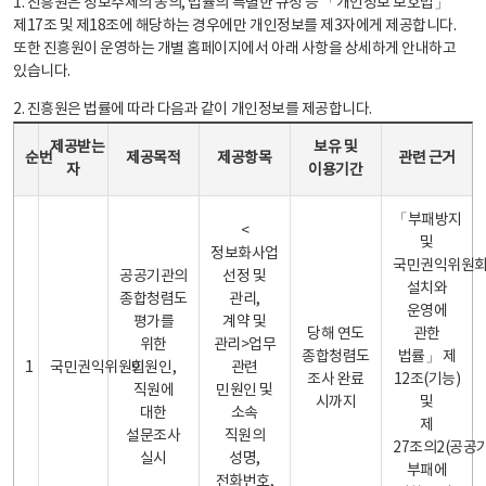
1. 진흥원은 정보주체의 동의, 법률의 특별한 규정 등 「개인정보 보호법」
제17조 및 제18조에 해당하는 경우에만 개인정보를 제3자에게 제공합니다.
또한 진흥원이 운영하는 개별 홈페이지에서 아래 사항을 상세하게 안내하고
있습니다.
2. 진흥원은 법률에 따라 다음과 같이 개인정보를 제공합니다.
개인정보 제공 안내표 - 순번, 제공받는자, 제공목적, 제공항목, 보유 및 이용기간 관련 근거로 구성
제공받는
보유 및
순번
제공목적
제공항목
관련 근거
자
이용기간
「부패방지
<
및
정보화사업
국민권익위원
공공기관의
선정 및
설치와
종합청렴도
관리,
운영에
평가를
계약 및
당해 연도
관한
위한
관리>업무
종합청렴도
법률」 제
1
국민권익위원회
민원인,
관련
조사 완료
12조(기능)
직원에
민원인 및
시까지
및
대한
소속
제
설문조사
직원의
27조의2(공공
실시
성명,
부패에
전화번호,