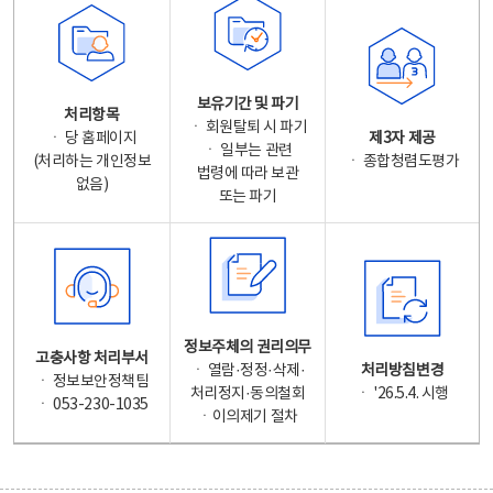
보유기간 및 파기
처리항목
ㆍ 회원탈퇴 시 파기
ㆍ 당 홈페이지
제3자 제공
ㆍ 일부는 관련
(처리하는 개인정보
ㆍ 종합청렴도평가
법령에 따라 보관
없음)
또는 파기
정보주체의 권리의무
고충사항 처리부서
ㆍ 열람·정정·삭제·
처리방침변경
ㆍ 정보보안정책팀
처리정지·동의철회
ㆍ '26.5.4. 시행
ㆍ 053-230-1035
ㆍ이의제기 절차