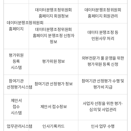
데이터분쟁조정위원회
데이터분쟁조정위원회
홈페이지 회원정보
홈페이지 회원관리
데이터분쟁조정위원회
홈페이지
데이터분쟁조정위원회
데이터 분쟁조정 등
홈페이지 분쟁조정 신청자
민원사무 처리
정보
평가위원
외부전문가 풀 운영을 위한
등록
평가위원 정보
평가위원 등록 신청
시스템
참여기관
참여기관 선정평가 수행 및
참여기관 선정평가 정보
선정평가시스템
평가비 지급
제안서
사업자 선정을 위한 평가·
접수
제안서 접수정보
심의 및 사업관리
시스템
업무관리시스템
인사기록카드
인사 업무 수행