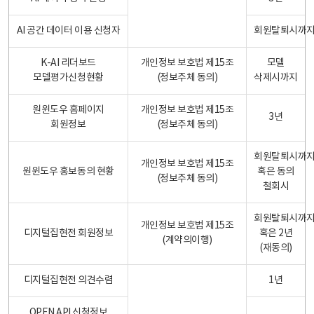
AI 공간 데이터 이용 신청자
회원탈퇴시까
K-AI 리더보드
개인정보 보호법 제15조
모델
모델평가신청현황
(정보주체 동의)
삭제시까지
원윈도우 홈페이지
개인정보 보호법 제15조
3년
회원정보
(정보주체 동의)
회원탈퇴시까
개인정보 보호법 제15조
원윈도우 홍보동의 현황
혹은 동의
(정보주체 동의)
철회시
회원탈퇴시까
개인정보 보호법 제15조
디지털집현전 회원정보
혹은 2년
(계약의이행)
(재동의)
디지털집현전 의견수렴
1년
OPEN API 신청정보