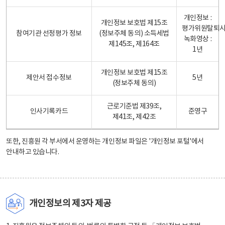
개인정보 :
개인정보 보호법 제15조
평가위원탈퇴
참여기관 선정평가 정보
(정보주체 동의) 소득세법
녹화영상 :
제145조, 제164조
1년
개인정보 보호법 제15조
제안서 접수정보
5년
(정보주체 동의)
근로기준법 제39조,
인사기록카드
준영구
제41조, 제42조
또한, 진흥원 각 부서에서 운영하는 개인정보 파일은
'개인정보 포털'
에서
안내하고 있습니다.
개인정보의 제3자 제공