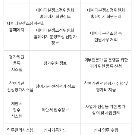
데이터분쟁조정위원회
데이터분쟁조정위원회
홈페이지 회원정보
홈페이지 회원관리
데이터분쟁조정위원회
홈페이지
데이터분쟁조정위원회
데이터 분쟁조정 등
홈페이지 분쟁조정 신청자
민원사무 처리
정보
평가위원
외부전문가 풀 운영을 위한
등록
평가위원 정보
평가위원 등록 신청
시스템
참여기관
참여기관 선정평가 수행 및
참여기관 선정평가 정보
선정평가시스템
평가비 지급
제안서
사업자 선정을 위한 평가·
접수
제안서 접수정보
심의 및 사업관리
시스템
업무관리시스템
인사기록카드
인사 업무 수행