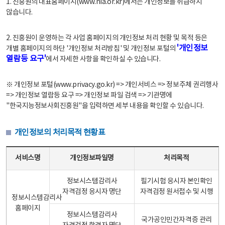
1. 진흥원의 대표홈페이지(www.nia.or.kr)에서는 개인정보를 취급하지
않습니다.
2. 진흥원이 운영하는 각 사업 홈페이지의 개인정보 처리 현황 및 목적 등은
'개인정보
개별 홈페이지의 하단 '개인정보 처리방침' 및 개인정보 포털의
열람등 요구'
에서 자세한 사항을 확인하실 수 있습니다.
※ 개인정보 포털(www.privacy.go.kr) => 개인서비스 => 정보주체 권리행사
=> 개인정보 열람등 요구 => 개인정보 파일 검색 => 기관명에
"한국지능정보사회진흥원"을 입력하면 세부 내용을 확인할 수 있습니다.
개인정보의 처리목적 현황표
개인정보의 처리목적 현황표 - 서비스명, 개인정보파일명, 처리목적으로 구성
서비스명
개인정보파일명
처리목적
정보시스템감리사
필기시험 응시자 본인확인
자격검정 응시자 명단
자격검정 원서접수 및 시행
정보시스템감리사
홈페이지
정보시스템감리사
국가공인민간자격증 관리