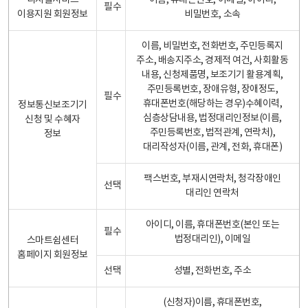
디지털서비스
이름, 휴대폰번호, 이메일, 아이디,
필수
이용지원 회원정보
비밀번호, 소속
이름, 비밀번호, 전화번호, 주민등록지
주소, 배송지주소, 경제적 여건, 사회활동
내용, 신청제품명, 보조기기 활용계획,
주민등록번호, 장애유형, 장애정도,
필수
휴대폰번호(해당하는 경우)수혜이력,
정보통신보조기기
심층상담내용, 법정대리인정보(이름,
신청 및 수혜자
주민등록번호, 법적관계, 연락처),
정보
대리작성자(이름, 관계, 전화, 휴대폰)
팩스번호, 부재시연락처, 청각장애인
선택
대리인 연락처
아이디, 이름, 휴대폰번호(본인 또는
필수
법정대리인), 이메일
스마트쉼센터
홈페이지 회원정보
선택
성별, 전화번호, 주소
(신청자)이름, 휴대폰번호,