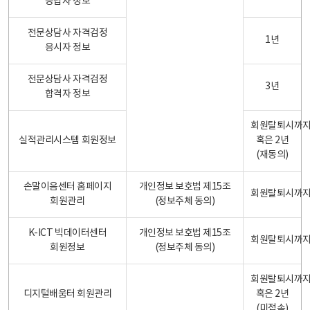
응답자 정보
전문상담사 자격검정
1년
응시자 정보
전문상담사 자격검정
3년
합격자 정보
회원탈퇴시까
실적관리시스템 회원정보
혹은 2년
(재동의)
손말이음센터 홈페이지
개인정보 보호법 제15조
회원탈퇴시까
회원관리
(정보주체 동의)
K-ICT 빅데이터센터
개인정보 보호법 제15조
회원탈퇴시까
회원정보
(정보주체 동의)
회원탈퇴시까
디지털배움터 회원관리
혹은 2년
(미접속)