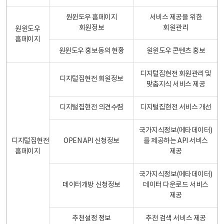
원윈도우 홈페이지
서비스 제공을 위한
회원정보
회원관리
원윈도우
홈페이지
원윈도우 홍보동의 현황
원윈도우 콘텐츠 홍보
디지털집현전 회원관리 및
디지털집현전 회원정보
맞춤지식 서비스 제공
디지털집현전 의견수렴
디지털집현전 서비스 개선
국가지식정보(메타데이터)
디지털집현전
OPEN API 신청정보
를 제공하는 API 서비스
홈페이지
제공
국가지식정보(메타데이터)
데이터개방 신청정보
데이터 다운로드 서비스
제공
추천설정 정보
추천 검색 서비스 제공