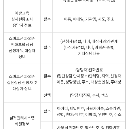
학생일 경우 학제정보(학교/학년)
예방교육
실시현황조사
필수
이름, 이메일, 기관명, 시도, 주소
응답자 정보
스마트폰 과의존
(신청자)성별, 나이, 대상자와의 관계
전화포털 상담
필수
(대상자)성별, 나이, 과의존 종류,
신청자 및 대상자
기타상담내용
정보
(담당자)전화번호
필수
(집단상담 단체정보)단체명, 지역, 신청자
스마트폰 과의존
이름, 상담방법, 주소, 대상총인원, 주대상
집단상담 신청자 및
대상자 정보
선택
(담당자)직위, 부서, 팩스
아이디, 비밀번호, 사용자이름, 소속기관,
필수
성별, 휴대폰번호, 이메일, 우편번호, 주소
실적관리시스템
회원정보
사무실 전화번호, 팩스번호, 집 전화번호,