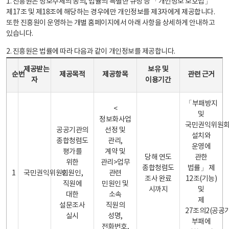
1. 진흥원은 정보주체의 동의, 법률의 특별한 규정 등 「개인정보 보호법」
제17조 및 제18조에 해당하는 경우에만 개인정보를 제3자에게 제공합니다.
또한 진흥원이 운영하는 개별 홈페이지에서 아래 사항을 상세하게 안내하고
있습니다.
2. 진흥원은 법률에 따라 다음과 같이 개인정보를 제공합니다.
개인정보 제공 안내표 - 순번, 제공받는자, 제공목적, 제공항목, 보유 및 이용기간 관련 근거로 구성
제공받는
보유 및
순번
제공목적
제공항목
관련 근거
자
이용기간
「부패방지
<
및
정보화사업
국민권익위원
공공기관의
선정 및
설치와
종합청렴도
관리,
운영에
평가를
계약 및
당해 연도
관한
위한
관리>업무
종합청렴도
법률」 제
1
국민권익위원회
민원인,
관련
조사 완료
12조(기능)
직원에
민원인 및
시까지
및
대한
소속
제
설문조사
직원의
27조의2(공공
실시
성명,
부패에
전화번호,