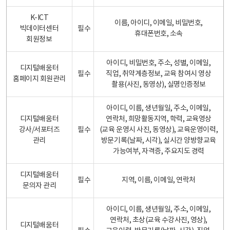
K-ICT
이름, 아이디, 이메일, 비밀번호,
빅데이터센터
필수
휴대폰번호, 소속
회원정보
아이디, 비밀번호, 주소, 성별, 이메일,
디지털배움터
필수
직업, 취약계층정보, 교육 참여시 영상
홈페이지 회원관리
촬용(사진, 동영상), 실명인증정보
아이디, 이름, 생년월일, 주소, 이메일,
디지털배움터
연락처, 희망활동지역, 학력, 교육영상
강사/서포터즈
필수
(교육 운영시 사진, 동영상), 교육운영이력,
관리
방문기록(날짜, 시각), 실시간 양방향교육
가능여부, 자격증, 주요지도 경력
디지털배움터
필수
지역, 이름, 이메일, 연락처
문의자 관리
아이디, 이름, 생년월일, 주소, 이메일,
연락처, 초상(교육 수강사진, 영상),
디지털배움터