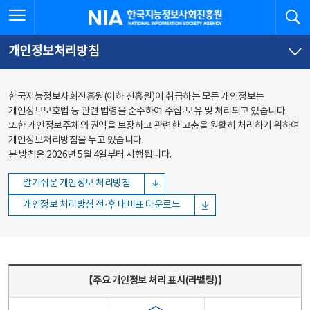
본문
전체메뉴
전체메뉴 열기
검
한국지능정보사회진흥원
바로가기
바로가기
개인정보처리방침
한국지능정보사회진흥원(이하 진흥원)이 취급하는 모든 개인정보는
개인정보보호법 등 관련 법령을 준수하여 수집·보유 및 처리되고 있습니다.
또한 개인정보주체의 권익을 보장하고 관련한 고충을 원활히 처리하기 위하여
개인정보처리방침을 두고 있습니다.
본 방침은 2026년 5월 4일부터 시행됩니다.
알기쉬운 개인정보 처리방침
개인정보 처리방침 전·후 대비표 다운로드
주요 개인정보 처리 표시(라벨링) - 주요 개인정보 처리 표시를 나타내는표
【주요 개인정보 처리 표시(라벨링)】