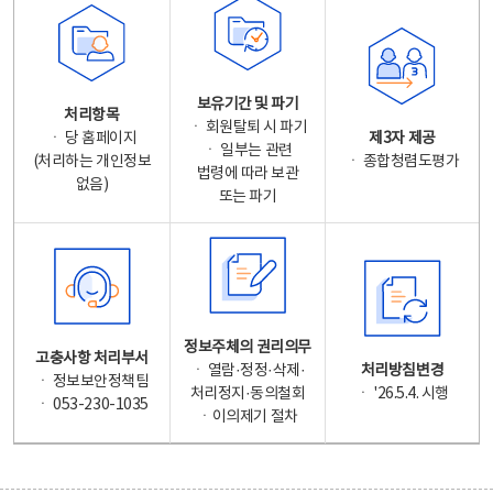
보유기간 및 파기
처리항목
ㆍ 회원탈퇴 시 파기
ㆍ 당 홈페이지
제3자 제공
ㆍ 일부는 관련
(처리하는 개인정보
ㆍ 종합청렴도평가
법령에 따라 보관
없음)
또는 파기
정보주체의 권리의무
고충사항 처리부서
ㆍ 열람·정정·삭제·
처리방침변경
ㆍ 정보보안정책팀
처리정지·동의철회
ㆍ '26.5.4. 시행
ㆍ 053-230-1035
ㆍ이의제기 절차