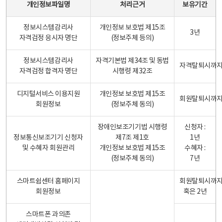
개인정보파일명
처리근거
보유기간
정보시스템감리사
개인정보 보호법 제15조
3년
자격검정 응시자 명단
(정보주체 등의)
정보시스템감리사
자격기본법 제34조 및 동법
자격탈퇴시까
자격검정 합격자 명단
시행령 제32조
디지털서비스 이용지원
개인정보 보호법 제15조
회원탈퇴시까
회원정보
(정보주체 동의)
장애인보조기기법 시행령
신청자 :
정보통신보조기기 신청자
제7조 제1호
1년
및 수혜자 회원관리
개인정보 보호법 제15조
수혜자 :
(정보주체 동의)
7년
스마트쉼센터 홈페이지
회원탈퇴시까
회원정보
혹은 2년
스마트폰 과의존