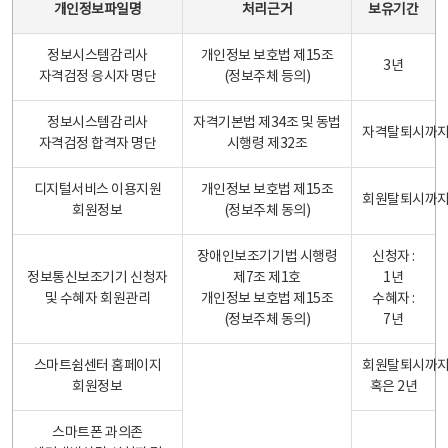
개인정보파일명
처리근거
보유기간
정보시스템감리사
개인정보 보호법 제15조
3년
자격검정 응시자 명단
(정보주체 등의)
정보시스템감리사
자격기본법 제34조 및 동법
자격탈퇴시까
자격검정 합격자 명단
시행령 제32조
디지털서비스 이용지원
개인정보 보호법 제15조
회원탈퇴시까
회원정보
(정보주체 동의)
장애인보조기기법 시행령
신청자 :
정보통신보조기기 신청자
제7조 제1호
1년
및 수혜자 회원관리
개인정보 보호법 제15조
수혜자 :
(정보주체 동의)
7년
스마트쉼센터 홈페이지
회원탈퇴시까
회원정보
혹은 2년
스마트폰 과의존