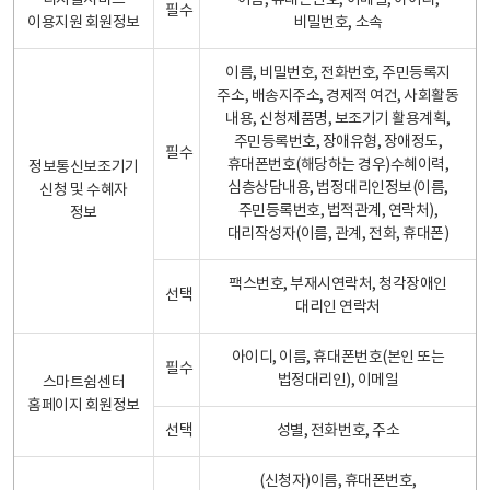
디지털서비스
이름, 휴대폰번호, 이메일, 아이디,
필수
이용지원 회원정보
비밀번호, 소속
이름, 비밀번호, 전화번호, 주민등록지
주소, 배송지주소, 경제적 여건, 사회활동
내용, 신청제품명, 보조기기 활용계획,
주민등록번호, 장애유형, 장애정도,
필수
휴대폰번호(해당하는 경우)수혜이력,
정보통신보조기기
심층상담내용, 법정대리인정보(이름,
신청 및 수혜자
주민등록번호, 법적관계, 연락처),
정보
대리작성자(이름, 관계, 전화, 휴대폰)
팩스번호, 부재시연락처, 청각장애인
선택
대리인 연락처
아이디, 이름, 휴대폰번호(본인 또는
필수
법정대리인), 이메일
스마트쉼센터
홈페이지 회원정보
선택
성별, 전화번호, 주소
(신청자)이름, 휴대폰번호,