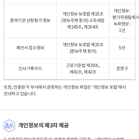
개인정보 :
개인정보 보호법 제15조
평가위원탈퇴
참여기관 선정평가 정보
(정보주체 동의) 소득세법
녹화영상 :
제145조, 제164조
1년
개인정보 보호법 제15조
제안서 접수정보
5년
(정보주체 동의)
근로기준법 제39조,
인사기록카드
준영구
제41조, 제42조
또한, 진흥원 각 부서에서 운영하는 개인정보 파일은
'개인정보 포털'
에서
안내하고 있습니다.
개인정보의 제3자 제공