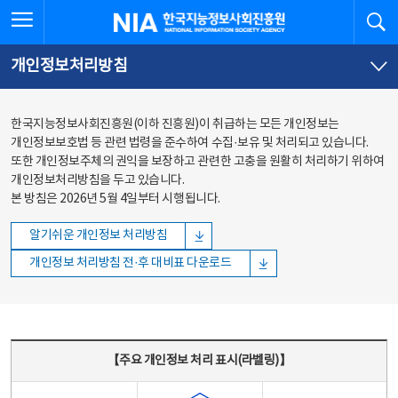
본문
전체메뉴
전체메뉴 열기
검
한국지능정보사회진흥원
바로가기
바로가기
개인정보처리방침
한국지능정보사회진흥원(이하 진흥원)이 취급하는 모든 개인정보는
개인정보보호법 등 관련 법령을 준수하여 수집·보유 및 처리되고 있습니다.
또한 개인정보주체의 권익을 보장하고 관련한 고충을 원활히 처리하기 위하여
개인정보처리방침을 두고 있습니다.
본 방침은 2026년 5월 4일부터 시행됩니다.
알기쉬운 개인정보 처리방침
개인정보 처리방침 전·후 대비표 다운로드
주요 개인정보 처리 표시(라벨링) - 주요 개인정보 처리 표시를 나타내는표
【주요 개인정보 처리 표시(라벨링)】