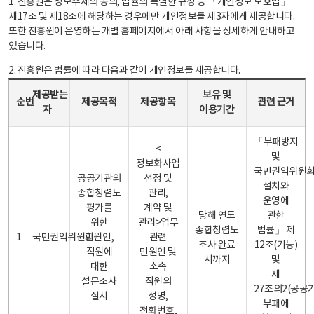
1. 진흥원은 정보주체의 동의, 법률의 특별한 규정 등 「개인정보 보호법」
제17조 및 제18조에 해당하는 경우에만 개인정보를 제3자에게 제공합니다.
또한 진흥원이 운영하는 개별 홈페이지에서 아래 사항을 상세하게 안내하고
있습니다.
2. 진흥원은 법률에 따라 다음과 같이 개인정보를 제공합니다.
개인정보 제공 안내표 - 순번, 제공받는자, 제공목적, 제공항목, 보유 및 이용기간 관련 근거로 구성
제공받는
보유 및
순번
제공목적
제공항목
관련 근거
자
이용기간
「부패방지
<
및
정보화사업
국민권익위원
공공기관의
선정 및
설치와
종합청렴도
관리,
운영에
평가를
계약 및
당해 연도
관한
위한
관리>업무
종합청렴도
법률」 제
1
국민권익위원회
민원인,
관련
조사 완료
12조(기능)
직원에
민원인 및
시까지
및
대한
소속
제
설문조사
직원의
27조의2(공공
실시
성명,
부패에
전화번호,