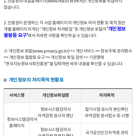
1. 진흥원의 대표홈페이지(www.nia.or.kr)에서는 개인정보를 취급하지
않습니다.
2. 진흥원이 운영하는 각 사업 홈페이지의 개인정보 처리 현황 및 목적 등은
'개인정보
개별 홈페이지의 하단 '개인정보 처리방침' 및 개인정보 포털의
열람등 요구'
에서 자세한 사항을 확인하실 수 있습니다.
※ 개인정보 포털(www.privacy.go.kr) => 개인서비스 => 정보주체 권리행사
=> 개인정보 열람등 요구 => 개인정보 파일 검색 => 기관명에
"한국지능정보사회진흥원"을 입력하면 세부 내용을 확인할 수 있습니다.
개인정보의 처리목적 현황표
개인정보의 처리목적 현황표 - 서비스명, 개인정보파일명, 처리목적으로 구성
서비스명
개인정보파일명
처리목적
정보시스템감리사
필기시험 응시자 본인확인
자격검정 응시자 명단
자격검정 원서접수 및 시행
정보시스템감리사
홈페이지
정보시스템감리사
국가공인민간자격증 관리