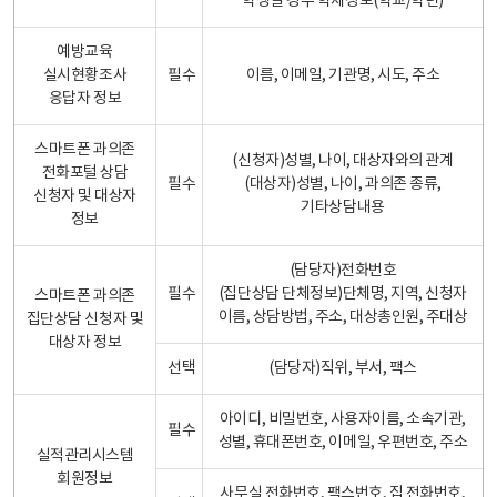
학생일 경우 학제정보(학교/학년)
예방교육
실시현황조사
필수
이름, 이메일, 기관명, 시도, 주소
응답자 정보
스마트폰 과의존
(신청자)성별, 나이, 대상자와의 관계
전화포털 상담
필수
(대상자)성별, 나이, 과의존 종류,
신청자 및 대상자
기타상담내용
정보
(담당자)전화번호
필수
(집단상담 단체정보)단체명, 지역, 신청자
스마트폰 과의존
이름, 상담방법, 주소, 대상총인원, 주대상
집단상담 신청자 및
대상자 정보
선택
(담당자)직위, 부서, 팩스
아이디, 비밀번호, 사용자이름, 소속기관,
필수
성별, 휴대폰번호, 이메일, 우편번호, 주소
실적관리시스템
회원정보
사무실 전화번호, 팩스번호, 집 전화번호,