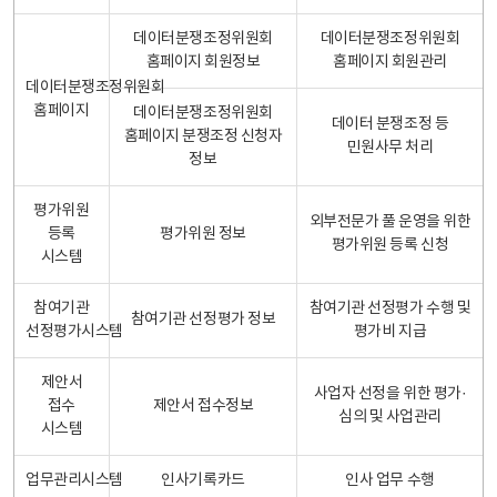
데이터분쟁조정위원회
데이터분쟁조정위원회
홈페이지 회원정보
홈페이지 회원관리
데이터분쟁조정위원회
홈페이지
데이터분쟁조정위원회
데이터 분쟁조정 등
홈페이지 분쟁조정 신청자
민원사무 처리
정보
평가위원
외부전문가 풀 운영을 위한
등록
평가위원 정보
평가위원 등록 신청
시스템
참여기관
참여기관 선정평가 수행 및
참여기관 선정평가 정보
선정평가시스템
평가비 지급
제안서
사업자 선정을 위한 평가·
접수
제안서 접수정보
심의 및 사업관리
시스템
업무관리시스템
인사기록카드
인사 업무 수행