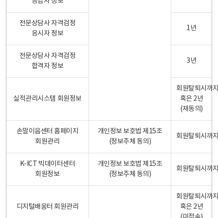
응답자 정보
전문상담사 자격검정
1년
응시자 정보
전문상담사 자격검정
3년
합격자 정보
회원탈퇴시까
실적관리시스템 회원정보
혹은 2년
(재동의)
손말이음센터 홈페이지
개인정보 보호법 제15조
회원탈퇴시까
회원관리
(정보주체 동의)
K-ICT 빅데이터센터
개인정보 보호법 제15조
회원탈퇴시까
회원정보
(정보주체 동의)
회원탈퇴시까
디지털배움터 회원관리
혹은 2년
(미접속)