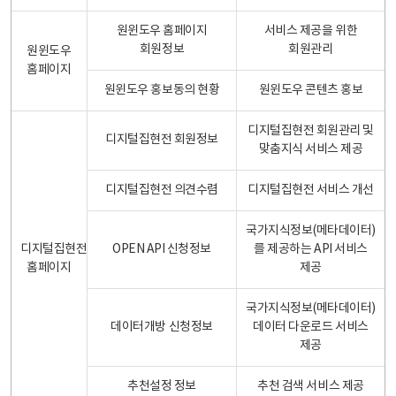
원윈도우 홈페이지
서비스 제공을 위한
회원정보
회원관리
원윈도우
홈페이지
원윈도우 홍보동의 현황
원윈도우 콘텐츠 홍보
디지털집현전 회원관리 및
디지털집현전 회원정보
맞춤지식 서비스 제공
디지털집현전 의견수렴
디지털집현전 서비스 개선
국가지식정보(메타데이터)
디지털집현전
OPEN API 신청정보
를 제공하는 API 서비스
홈페이지
제공
국가지식정보(메타데이터)
데이터개방 신청정보
데이터 다운로드 서비스
제공
추천설정 정보
추천 검색 서비스 제공