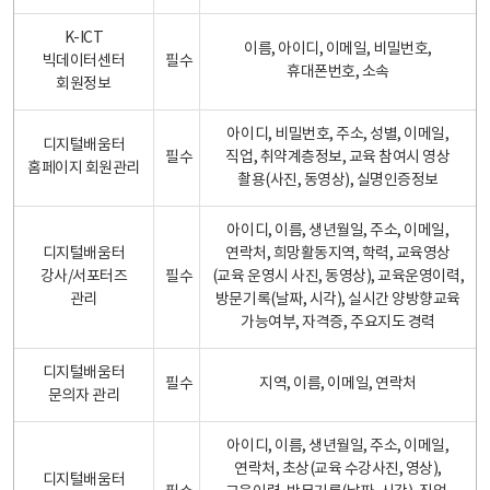
K-ICT
이름, 아이디, 이메일, 비밀번호,
빅데이터센터
필수
휴대폰번호, 소속
회원정보
아이디, 비밀번호, 주소, 성별, 이메일,
디지털배움터
필수
직업, 취약계층정보, 교육 참여시 영상
홈페이지 회원관리
촬용(사진, 동영상), 실명인증정보
아이디, 이름, 생년월일, 주소, 이메일,
디지털배움터
연락처, 희망활동지역, 학력, 교육영상
강사/서포터즈
필수
(교육 운영시 사진, 동영상), 교육운영이력,
관리
방문기록(날짜, 시각), 실시간 양방향교육
가능여부, 자격증, 주요지도 경력
디지털배움터
필수
지역, 이름, 이메일, 연락처
문의자 관리
아이디, 이름, 생년월일, 주소, 이메일,
연락처, 초상(교육 수강사진, 영상),
디지털배움터