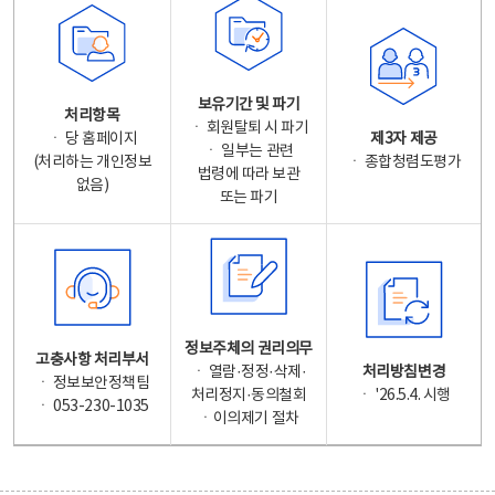
보유기간 및 파기
처리항목
ㆍ 회원탈퇴 시 파기
ㆍ 당 홈페이지
제3자 제공
ㆍ 일부는 관련
(처리하는 개인정보
ㆍ 종합청렴도평가
법령에 따라 보관
없음)
또는 파기
정보주체의 권리의무
고충사항 처리부서
ㆍ 열람·정정·삭제·
처리방침변경
ㆍ 정보보안정책팀
처리정지·동의철회
ㆍ '26.5.4. 시행
ㆍ 053-230-1035
ㆍ이의제기 절차