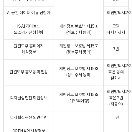
AI 공간 데이터 이용 신청자
회원탈퇴시까
K-AI 리더보드
개인정보 보호법 제15조
모델
모델평가신청현황
(정보주체 동의)
삭제시까지
원윈도우 홈페이지
개인정보 보호법 제15조
3년
회원정보
(정보주체 동의)
회원탈퇴시까
개인정보 보호법 제15조
원윈도우 홍보동의 현황
혹은 동의
(정보주체 동의)
철회시
회원탈퇴시까
개인정보 보호법 제15조
디지털집현전 회원정보
혹은 2년
(계약의이행)
(재동의)
디지털집현전 의견수렴
1년
OPEN API 신청정보