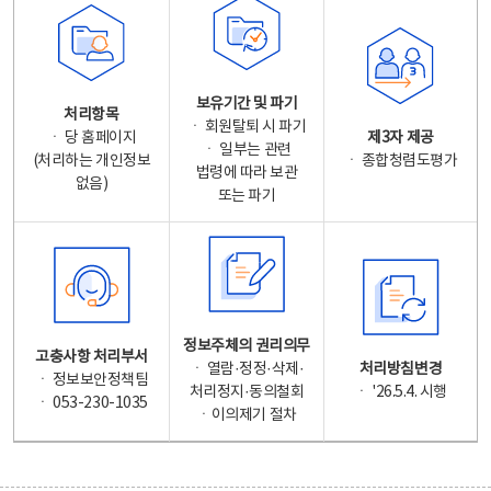
보유기간 및 파기
처리항목
ㆍ 회원탈퇴 시 파기
ㆍ 당 홈페이지
제3자 제공
ㆍ 일부는 관련
(처리하는 개인정보
ㆍ 종합청렴도평가
법령에 따라 보관
없음)
또는 파기
정보주체의 권리의무
고충사항 처리부서
ㆍ 열람·정정·삭제·
처리방침변경
ㆍ 정보보안정책팀
처리정지·동의철회
ㆍ '26.5.4. 시행
ㆍ 053-230-1035
ㆍ이의제기 절차