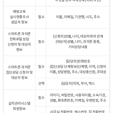
학생일 경우 학제정보(학교/학년)
예방교육
실시현황조사
필수
이름, 이메일, 기관명, 시도, 주소
응답자 정보
스마트폰 과의존
(신청자)성별, 나이, 대상자와의 관계
전화포털 상담
필수
(대상자)성별, 나이, 과의존 종류,
신청자 및 대상자
기타상담내용
정보
(담당자)전화번호
필수
(집단상담 단체정보)단체명, 지역, 신청자
스마트폰 과의존
이름, 상담방법, 주소, 대상총인원, 주대상
집단상담 신청자 및
대상자 정보
선택
(담당자)직위, 부서, 팩스
아이디, 비밀번호, 사용자이름, 소속기관,
필수
성별, 휴대폰번호, 이메일, 우편번호, 주소
실적관리시스템
회원정보
사무실 전화번호, 팩스번호, 집 전화번호,