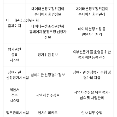
데이터분쟁조정위원회
데이터분쟁조정위원회
홈페이지 회원정보
홈페이지 회원관리
데이터분쟁조정위원회
홈페이지
데이터분쟁조정위원회
데이터 분쟁조정 등
홈페이지 분쟁조정 신청자
민원사무 처리
정보
평가위원
외부전문가 풀 운영을 위한
등록
평가위원 정보
평가위원 등록 신청
시스템
참여기관
참여기관 선정평가 수행 및
참여기관 선정평가 정보
선정평가시스템
평가비 지급
제안서
사업자 선정을 위한 평가·
접수
제안서 접수정보
심의 및 사업관리
시스템
업무관리시스템
인사기록카드
인사 업무 수행