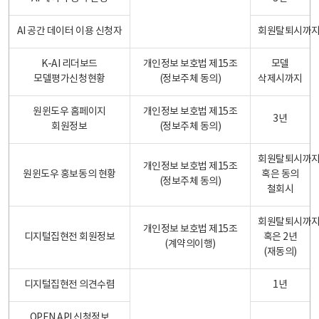
AI 공간 데이터 이용 신청자
회원탈퇴시까
K-AI 리더보드
개인정보 보호법 제15조
모델
모델평가신청현황
(정보주체 동의)
삭제시까지
원윈도우 홈페이지
개인정보 보호법 제15조
3년
회원정보
(정보주체 동의)
회원탈퇴시까
개인정보 보호법 제15조
원윈도우 홍보동의 현황
혹은 동의
(정보주체 동의)
철회시
회원탈퇴시까
개인정보 보호법 제15조
디지털집현전 회원정보
혹은 2년
(계약의이행)
(재동의)
디지털집현전 의견수렴
1년
OPEN API 신청정보