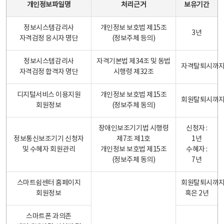
개인정보파일명
처리근거
보유기간
정보시스템감리사
개인정보 보호법 제15조
3년
자격검정 응시자 명단
(정보주체 등의)
정보시스템감리사
자격기본법 제34조 및 동법
자격탈퇴시까
자격검정 합격자 명단
시행령 제32조
디지털서비스 이용지원
개인정보 보호법 제15조
회원탈퇴시까
회원정보
(정보주체 동의)
장애인보조기기법 시행령
신청자 :
정보통신보조기기 신청자
제7조 제1호
1년
및 수혜자 회원관리
개인정보 보호법 제15조
수혜자 :
(정보주체 동의)
7년
스마트쉼센터 홈페이지
회원탈퇴시까
회원정보
혹은 2년
스마트폰 과의존