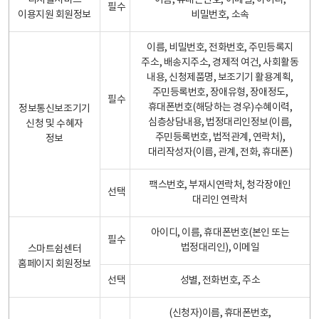
디지털서비스
이름, 휴대폰번호, 이메일, 아이디,
필수
이용지원 회원정보
비밀번호, 소속
이름, 비밀번호, 전화번호, 주민등록지
주소, 배송지주소, 경제적 여건, 사회활동
내용, 신청제품명, 보조기기 활용계획,
주민등록번호, 장애유형, 장애정도,
필수
휴대폰번호(해당하는 경우)수혜이력,
정보통신보조기기
심층상담내용, 법정대리인정보(이름,
신청 및 수혜자
주민등록번호, 법적관계, 연락처),
정보
대리작성자(이름, 관계, 전화, 휴대폰)
팩스번호, 부재시연락처, 청각장애인
선택
대리인 연락처
아이디, 이름, 휴대폰번호(본인 또는
필수
법정대리인), 이메일
스마트쉼센터
홈페이지 회원정보
선택
성별, 전화번호, 주소
(신청자)이름, 휴대폰번호,