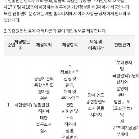
1. 진흥원은 정보주체의 동의, 법률의 특별한 규정 등 「개인정보 보호법」
제17조 및 제18조에 해당하는 경우에만 개인정보를 제3자에게 제공합니다.
또한 진흥원이 운영하는 개별 홈페이지에서 아래 사항을 상세하게 안내하고
있습니다.
2. 진흥원은 법률에 따라 다음과 같이 개인정보를 제공합니다.
개인정보 제공 안내표 - 순번, 제공받는자, 제공목적, 제공항목, 보유 및 이용기간 관련 근거로 구성
제공받는
보유 및
순번
제공목적
제공항목
관련 근거
자
이용기간
「부패방지
<
및
정보화사업
국민권익위원
공공기관의
선정 및
설치와
종합청렴도
관리,
운영에
평가를
계약 및
당해 연도
관한
위한
관리>업무
종합청렴도
법률」 제
1
국민권익위원회
민원인,
관련
조사 완료
12조(기능)
직원에
민원인 및
시까지
및
대한
소속
제
설문조사
직원의
27조의2(공공
실시
성명,
부패에
전화번호,