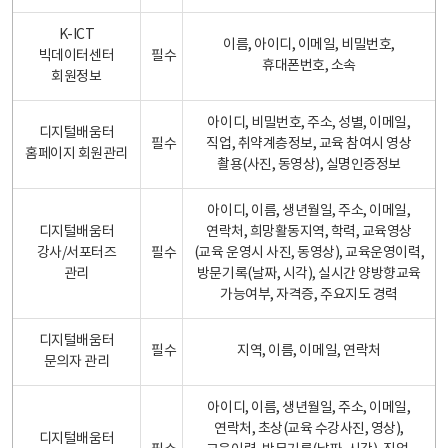
K-ICT
이름, 아이디, 이메일, 비밀번호,
빅데이터센터
필수
휴대폰번호, 소속
회원정보
아이디, 비밀번호, 주소, 성별, 이메일,
디지털배움터
필수
직업, 취약계층정보, 교육 참여시 영상
홈페이지 회원관리
촬용(사진, 동영상), 실명인증정보
아이디, 이름, 생년월일, 주소, 이메일,
디지털배움터
연락처, 희망활동지역, 학력, 교육영상
강사/서포터즈
필수
(교육 운영시 사진, 동영상), 교육운영이력,
관리
방문기록(날짜, 시각), 실시간 양방향교육
가능여부, 자격증, 주요지도 경력
디지털배움터
필수
지역, 이름, 이메일, 연락처
문의자 관리
아이디, 이름, 생년월일, 주소, 이메일,
연락처, 초상(교육 수강사진, 영상),
디지털배움터