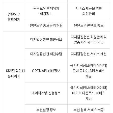
원윈도우 홈페이지
서비스 제공을 위한
회원정보
회원관리
원윈도우
홈페이지
원윈도우 홍보동의 현황
원윈도우 콘텐츠 홍보
디지털집현전 회원관리 및
디지털집현전 회원정보
맞춤지식 서비스 제공
디지털집현전 의견수렴
디지털집현전 서비스 개선
국가지식정보(메타데이터)
디지털집현전
OPEN API 신청정보
를 제공하는 API 서비스
홈페이지
제공
국가지식정보(메타데이터)
데이터개방 신청정보
데이터 다운로드 서비스
제공
추천설정 정보
추천 검색 서비스 제공