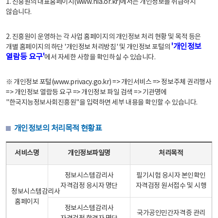
1. 진흥원의 대표홈페이지(www.nia.or.kr)에서는 개인정보를 취급하지
않습니다.
2. 진흥원이 운영하는 각 사업 홈페이지의 개인정보 처리 현황 및 목적 등은
'개인정보
개별 홈페이지의 하단 '개인정보 처리방침' 및 개인정보 포털의
열람등 요구'
에서 자세한 사항을 확인하실 수 있습니다.
※ 개인정보 포털(www.privacy.go.kr) => 개인서비스 => 정보주체 권리행사
=> 개인정보 열람등 요구 => 개인정보 파일 검색 => 기관명에
"한국지능정보사회진흥원"을 입력하면 세부 내용을 확인할 수 있습니다.
개인정보의 처리목적 현황표
개인정보의 처리목적 현황표 - 서비스명, 개인정보파일명, 처리목적으로 구성
서비스명
개인정보파일명
처리목적
정보시스템감리사
필기시험 응시자 본인확인
자격검정 응시자 명단
자격검정 원서접수 및 시행
정보시스템감리사
홈페이지
정보시스템감리사
국가공인민간자격증 관리