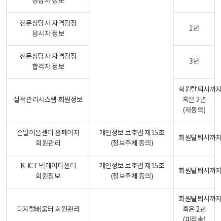
응답자 정보
전문상담사 자격검정
1년
응시자 정보
전문상담사 자격검정
3년
합격자 정보
회원탈퇴시까
실적관리시스템 회원정보
혹은 2년
(재동의)
손말이음센터 홈페이지
개인정보 보호법 제15조
회원탈퇴시까
회원관리
(정보주체 동의)
K-ICT 빅데이터센터
개인정보 보호법 제15조
회원탈퇴시까
회원정보
(정보주체 동의)
회원탈퇴시까
디지털배움터 회원관리
혹은 2년
(미접속)