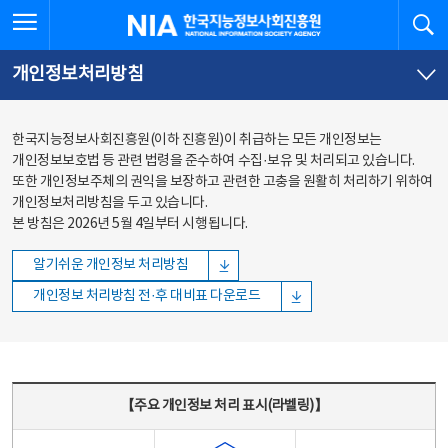
본문
전체메뉴
전체메뉴 열기
검
한국지능정보사회진흥원
바로가기
바로가기
개인정보처리방침
한국지능정보사회진흥원(이하 진흥원)이 취급하는 모든 개인정보는
개인정보보호법 등 관련 법령을 준수하여 수집·보유 및 처리되고 있습니다.
또한 개인정보주체의 권익을 보장하고 관련한 고충을 원활히 처리하기 위하여
개인정보처리방침을 두고 있습니다.
본 방침은 2026년 5월 4일부터 시행됩니다.
알기쉬운 개인정보 처리방침
개인정보 처리방침 전·후 대비표 다운로드
주요 개인정보 처리 표시(라벨링) - 주요 개인정보 처리 표시를 나타내는표
【주요 개인정보 처리 표시(라벨링)】