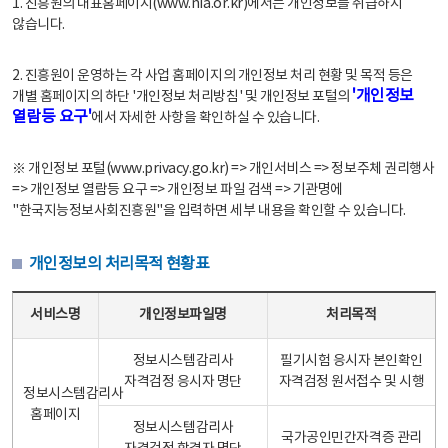
1. 진흥원의 대표홈페이지(www.nia.or.kr)에서는 개인정보를 취급하지
않습니다.
2. 진흥원이 운영하는 각 사업 홈페이지의 개인정보 처리 현황 및 목적 등은
'개인정보
개별 홈페이지의 하단 '개인정보 처리방침' 및 개인정보 포털의
열람등 요구'
에서 자세한 사항을 확인하실 수 있습니다.
※ 개인정보 포털(www.privacy.go.kr) => 개인서비스 => 정보주체 권리행사
=> 개인정보 열람등 요구 => 개인정보 파일 검색 => 기관명에
"한국지능정보사회진흥원"을 입력하면 세부 내용을 확인할 수 있습니다.
개인정보의 처리목적 현황표
개인정보의 처리목적 현황표 - 서비스명, 개인정보파일명, 처리목적으로 구성
서비스명
개인정보파일명
처리목적
정보시스템감리사
필기시험 응시자 본인확인
자격검정 응시자 명단
자격검정 원서접수 및 시행
정보시스템감리사
홈페이지
정보시스템감리사
국가공인민간자격증 관리