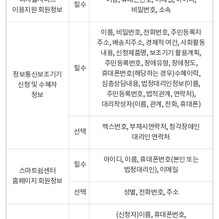
디지털서비스
이름, 휴대폰번호, 이메일, 아이디,
필수
이용지원 회원정보
비밀번호, 소속
이름, 비밀번호, 전화번호, 주민등록지
주소, 배송지주소, 경제적 여건, 사회활동
내용, 신청제품명, 보조기기 활용계획,
주민등록번호, 장애유형, 장애정도,
필수
휴대폰번호(해당하는 경우)수혜이력,
정보통신보조기기
심층상담내용, 법정대리인정보(이름,
신청 및 수혜자
주민등록번호, 법적관계, 연락처),
정보
대리작성자(이름, 관계, 전화, 휴대폰)
팩스번호, 부재시연락처, 청각장애인
선택
대리인 연락처
아이디, 이름, 휴대폰번호(본인 또는
필수
법정대리인), 이메일
스마트쉼센터
홈페이지 회원정보
선택
성별, 전화번호, 주소
(신청자)이름, 휴대폰번호,