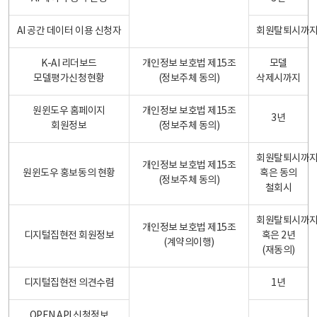
AI 공간 데이터 이용 신청자
회원탈퇴시까
K-AI 리더보드
개인정보 보호법 제15조
모델
모델평가신청현황
(정보주체 동의)
삭제시까지
원윈도우 홈페이지
개인정보 보호법 제15조
3년
회원정보
(정보주체 동의)
회원탈퇴시까
개인정보 보호법 제15조
원윈도우 홍보동의 현황
혹은 동의
(정보주체 동의)
철회시
회원탈퇴시까
개인정보 보호법 제15조
디지털집현전 회원정보
혹은 2년
(계약의이행)
(재동의)
디지털집현전 의견수렴
1년
OPEN API 신청정보