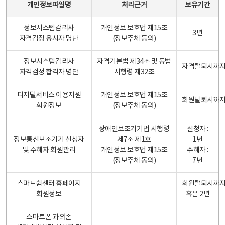
개인정보파일명
처리근거
보유기간
정보시스템감리사
개인정보 보호법 제15조
3년
자격검정 응시자 명단
(정보주체 등의)
정보시스템감리사
자격기본법 제34조 및 동법
자격탈퇴시까
자격검정 합격자 명단
시행령 제32조
디지털서비스 이용지원
개인정보 보호법 제15조
회원탈퇴시까
회원정보
(정보주체 동의)
장애인보조기기법 시행령
신청자 :
정보통신보조기기 신청자
제7조 제1호
1년
및 수혜자 회원관리
개인정보 보호법 제15조
수혜자 :
(정보주체 동의)
7년
스마트쉼센터 홈페이지
회원탈퇴시까
회원정보
혹은 2년
스마트폰 과의존