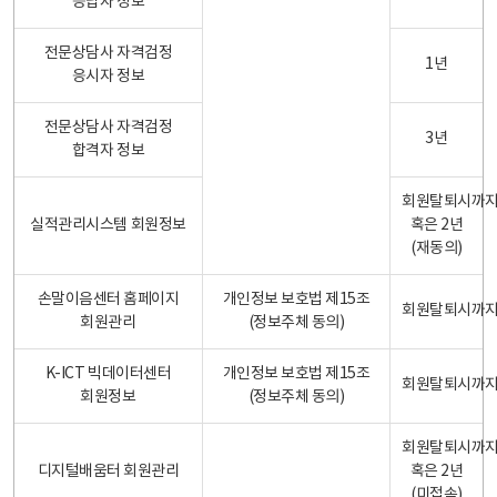
응답자 정보
전문상담사 자격검정
1년
응시자 정보
전문상담사 자격검정
3년
합격자 정보
회원탈퇴시까
실적관리시스템 회원정보
혹은 2년
(재동의)
손말이음센터 홈페이지
개인정보 보호법 제15조
회원탈퇴시까
회원관리
(정보주체 동의)
K-ICT 빅데이터센터
개인정보 보호법 제15조
회원탈퇴시까
회원정보
(정보주체 동의)
회원탈퇴시까
디지털배움터 회원관리
혹은 2년
(미접속)