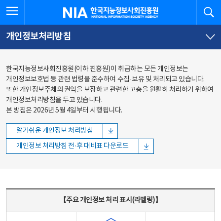
본문
전체메뉴
전체메뉴 열기
검
한국지능정보사회진흥원
바로가기
바로가기
개인정보처리방침
한국지능정보사회진흥원(이하 진흥원)이 취급하는 모든 개인정보는
개인정보보호법 등 관련 법령을 준수하여 수집·보유 및 처리되고 있습니다.
또한 개인정보주체의 권익을 보장하고 관련한 고충을 원활히 처리하기 위하여
개인정보처리방침을 두고 있습니다.
본 방침은 2026년 5월 4일부터 시행됩니다.
알기쉬운 개인정보 처리방침
개인정보 처리방침 전·후 대비표 다운로드
주요 개인정보 처리 표시(라벨링) - 주요 개인정보 처리 표시를 나타내는표
【주요 개인정보 처리 표시(라벨링)】