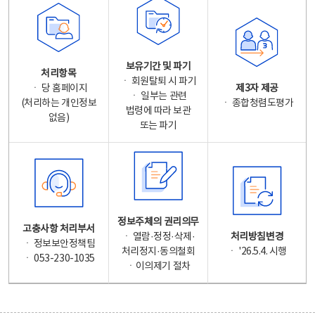
보유기간 및 파기
처리항목
ㆍ 회원탈퇴 시 파기
ㆍ 당 홈페이지
제3자 제공
ㆍ 일부는 관련
(처리하는 개인정보
ㆍ 종합청렴도평가
법령에 따라 보관
없음)
또는 파기
정보주체의 권리의무
고충사항 처리부서
ㆍ 열람·정정·삭제·
처리방침변경
ㆍ 정보보안정책팀
처리정지·동의철회
ㆍ '26.5.4. 시행
ㆍ 053-230-1035
ㆍ이의제기 절차