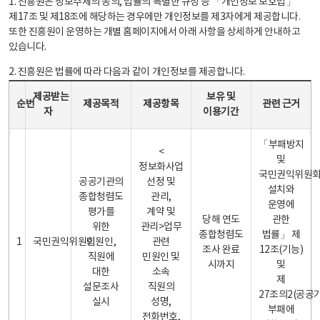
1. 진흥원은 정보주체의 동의, 법률의 특별한 규정 등 「개인정보 보호법」
제17조 및 제18조에 해당하는 경우에만 개인정보를 제3자에게 제공합니다.
또한 진흥원이 운영하는 개별 홈페이지에서 아래 사항을 상세하게 안내하고
있습니다.
2. 진흥원은 법률에 따라 다음과 같이 개인정보를 제공합니다.
개인정보 제공 안내표 - 순번, 제공받는자, 제공목적, 제공항목, 보유 및 이용기간 관련 근거로 구성
제공받는
보유 및
순번
제공목적
제공항목
관련 근거
자
이용기간
「부패방지
<
및
정보화사업
국민권익위원
공공기관의
선정 및
설치와
종합청렴도
관리,
운영에
평가를
계약 및
당해 연도
관한
위한
관리>업무
종합청렴도
법률」 제
1
국민권익위원회
민원인,
관련
조사 완료
12조(기능)
직원에
민원인 및
시까지
및
대한
소속
제
설문조사
직원의
27조의2(공공
실시
성명,
부패에
전화번호,