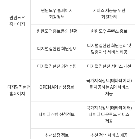
원윈도우 홈페이지
서비스 제공을 위한
회원정보
회원관리
원윈도우
홈페이지
원윈도우 홍보동의 현황
원윈도우 콘텐츠 홍보
디지털집현전 회원관리 및
디지털집현전 회원정보
맞춤지식 서비스 제공
디지털집현전 의견수렴
디지털집현전 서비스 개선
국가지식정보(메타데이터)
디지털집현전
OPEN API 신청정보
를 제공하는 API 서비스
홈페이지
제공
국가지식정보(메타데이터)
데이터개방 신청정보
데이터 다운로드 서비스
제공
추천설정 정보
추천 검색 서비스 제공