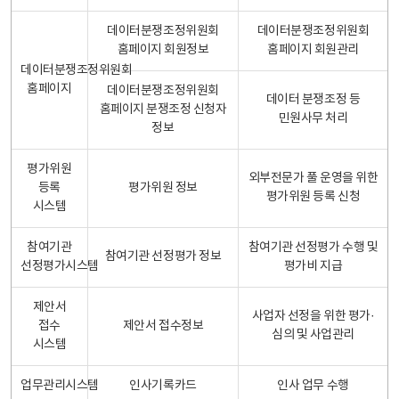
데이터분쟁조정위원회
데이터분쟁조정위원회
홈페이지 회원정보
홈페이지 회원관리
데이터분쟁조정위원회
홈페이지
데이터분쟁조정위원회
데이터 분쟁조정 등
홈페이지 분쟁조정 신청자
민원사무 처리
정보
평가위원
외부전문가 풀 운영을 위한
등록
평가위원 정보
평가위원 등록 신청
시스템
참여기관
참여기관 선정평가 수행 및
참여기관 선정평가 정보
선정평가시스템
평가비 지급
제안서
사업자 선정을 위한 평가·
접수
제안서 접수정보
심의 및 사업관리
시스템
업무관리시스템
인사기록카드
인사 업무 수행