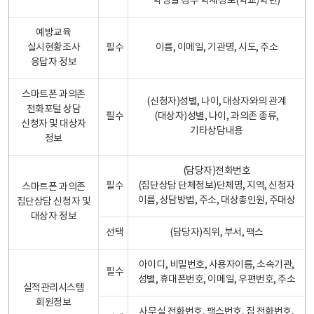
학생일 경우 학제정보(학교/학년)
예방교육
실시현황조사
필수
이름, 이메일, 기관명, 시도, 주소
응답자 정보
스마트폰 과의존
(신청자)성별, 나이, 대상자와의 관계
전화포털 상담
필수
(대상자)성별, 나이, 과의존 종류,
신청자 및 대상자
기타상담내용
정보
(담당자)전화번호
필수
(집단상담 단체정보)단체명, 지역, 신청자
스마트폰 과의존
이름, 상담방법, 주소, 대상총인원, 주대상
집단상담 신청자 및
대상자 정보
선택
(담당자)직위, 부서, 팩스
아이디, 비밀번호, 사용자이름, 소속기관,
필수
성별, 휴대폰번호, 이메일, 우편번호, 주소
실적관리시스템
회원정보
사무실 전화번호, 팩스번호, 집 전화번호,