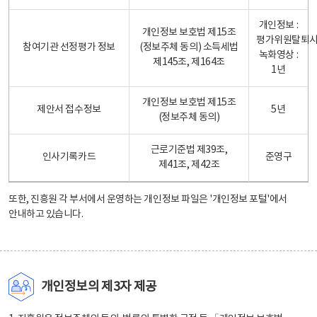
개인정보 :
개인정보 보호법 제15조
평가위원탈퇴
참여기관 선정평가 정보
(정보주체 동의) 소득세법
녹화영상 :
제145조, 제164조
1년
개인정보 보호법 제15조
제안서 접수정보
5년
(정보주체 동의)
근로기준법 제39조,
인사기록카드
준영구
제41조, 제42조
또한, 진흥원 각 부서에서 운영하는 개인정보 파일은
'개인정보 포털'
에서
안내하고 있습니다.
개인정보의 제3자 제공