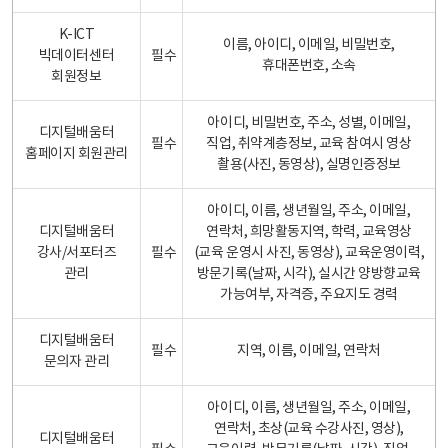
K-ICT
이름, 아이디, 이메일, 비밀번호,
빅데이터센터
필수
휴대폰번호, 소속
회원정보
아이디, 비밀번호, 주소, 성별, 이메일,
디지털배움터
필수
직업, 취약계층정보, 교육 참여시 영상
홈페이지 회원관리
촬용(사진, 동영상), 실명인증정보
아이디, 이름, 생년월일, 주소, 이메일,
디지털배움터
연락처, 희망활동지역, 학력, 교육영상
강사/서포터즈
필수
(교육 운영시 사진, 동영상), 교육운영이력,
관리
방문기록(날짜, 시각), 실시간 양방향교육
가능여부, 자격증, 주요지도 경력
디지털배움터
필수
지역, 이름, 이메일, 연락처
문의자 관리
아이디, 이름, 생년월일, 주소, 이메일,
연락처, 초상(교육 수강사진, 영상),
디지털배움터