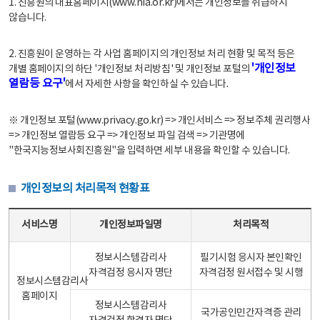
1. 진흥원의 대표홈페이지(www.nia.or.kr)에서는 개인정보를 취급하지
않습니다.
2. 진흥원이 운영하는 각 사업 홈페이지의 개인정보 처리 현황 및 목적 등은
'개인정보
개별 홈페이지의 하단 '개인정보 처리방침' 및 개인정보 포털의
열람등 요구'
에서 자세한 사항을 확인하실 수 있습니다.
※ 개인정보 포털(www.privacy.go.kr) => 개인서비스 => 정보주체 권리행사
=> 개인정보 열람등 요구 => 개인정보 파일 검색 => 기관명에
"한국지능정보사회진흥원"을 입력하면 세부 내용을 확인할 수 있습니다.
개인정보의 처리목적 현황표
개인정보의 처리목적 현황표 - 서비스명, 개인정보파일명, 처리목적으로 구성
서비스명
개인정보파일명
처리목적
정보시스템감리사
필기시험 응시자 본인확인
자격검정 응시자 명단
자격검정 원서접수 및 시행
정보시스템감리사
홈페이지
정보시스템감리사
국가공인민간자격증 관리