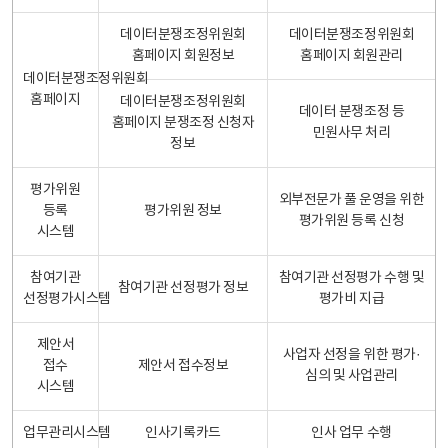
데이터분쟁조정위원회
데이터분쟁조정위원회
홈페이지 회원정보
홈페이지 회원관리
데이터분쟁조정위원회
홈페이지
데이터분쟁조정위원회
데이터 분쟁조정 등
홈페이지 분쟁조정 신청자
민원사무 처리
정보
평가위원
외부전문가 풀 운영을 위한
등록
평가위원 정보
평가위원 등록 신청
시스템
참여기관
참여기관 선정평가 수행 및
참여기관 선정평가 정보
선정평가시스템
평가비 지급
제안서
사업자 선정을 위한 평가·
접수
제안서 접수정보
심의 및 사업관리
시스템
업무관리시스템
인사기록카드
인사 업무 수행