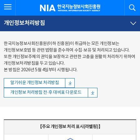
본문
전체메뉴
전체메뉴 열기
검
한국지능정보사회진흥원
바로가기
바로가기
개인정보처리방침
한국지능정보사회진흥원(이하 진흥원)이 취급하는 모든 개인정보는
개인정보보호법 등 관련 법령을 준수하여 수집·보유 및 처리되고 있습니다.
또한 개인정보주체의 권익을 보장하고 관련한 고충을 원활히 처리하기 위하여
개인정보처리방침을 두고 있습니다.
본 방침은 2026년 5월 4일부터 시행됩니다.
알기쉬운 개인정보 처리방침
개인정보 처리방침 전·후 대비표 다운로드
주요 개인정보 처리 표시(라벨링) - 주요 개인정보 처리 표시를 나타내는표
【주요 개인정보 처리 표시(라벨링)】