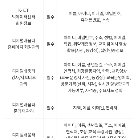
K-ICT
이름, 아이디, 이메일, 비밀번호,
빅데이터센터
필수
휴대폰번호, 소속
회원정보
아이디, 비밀번호, 주소, 성별, 이메일,
디지털배움터
필수
직업, 취약계층정보, 교육 참여시 영상
홈페이지 회원관리
촬용(사진, 동영상), 실명인증정보
아이디, 이름, 생년월일, 주소, 이메일,
디지털배움터
연락처, 희망활동지역, 학력, 교육영상
강사/서포터즈
필수
(교육 운영시 사진, 동영상), 교육운영이력,
관리
방문기록(날짜, 시각), 실시간 양방향교육
가능여부, 자격증, 주요지도 경력
디지털배움터
필수
지역, 이름, 이메일, 연락처
문의자 관리
아이디, 이름, 생년월일, 주소, 이메일,
연락처, 초상(교육 수강사진, 영상),
디지털배움터