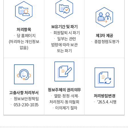
보유기간 및 파기
처리항목
ㆍ 회원탈퇴 시 파기
ㆍ 당 홈페이지
제3자 제공
ㆍ 일부는 관련
(처리하는 개인정보
ㆍ 종합청렴도평가
법령에 따라 보관
없음)
또는 파기
정보주체의 권리의무
고충사항 처리부서
ㆍ 열람·정정·삭제·
처리방침변경
ㆍ 정보보안정책팀
처리정지·동의철회
ㆍ '26.5.4. 시행
ㆍ 053-230-1035
ㆍ이의제기 절차