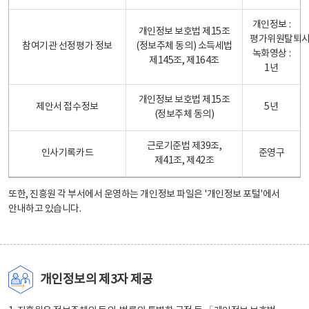
개인정보 :
개인정보 보호법 제15조
평가위원탈퇴
참여기관 선정평가 정보
(정보주체 동의) 소득세법
녹화영상 :
제145조, 제164조
1년
개인정보 보호법 제15조
제안서 접수정보
5년
(정보주체 동의)
근로기준법 제39조,
인사기록카드
준영구
제41조, 제42조
또한, 진흥원 각 부서에서 운영하는 개인정보 파일은
'개인정보 포털'
에서
안내하고 있습니다.
개인정보의 제3자 제공