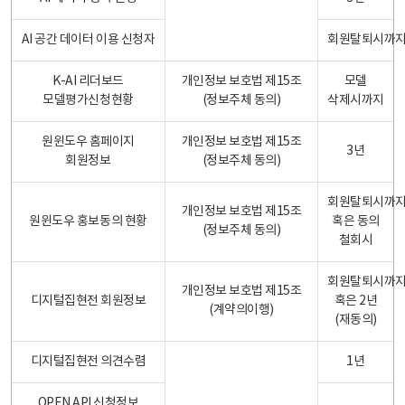
AI 공간 데이터 이용 신청자
회원탈퇴시까
K-AI 리더보드
개인정보 보호법 제15조
모델
모델평가신청현황
(정보주체 동의)
삭제시까지
원윈도우 홈페이지
개인정보 보호법 제15조
3년
회원정보
(정보주체 동의)
회원탈퇴시까
개인정보 보호법 제15조
원윈도우 홍보동의 현황
혹은 동의
(정보주체 동의)
철회시
회원탈퇴시까
개인정보 보호법 제15조
디지털집현전 회원정보
혹은 2년
(계약의이행)
(재동의)
디지털집현전 의견수렴
1년
OPEN API 신청정보