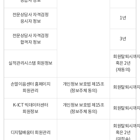
응답자 정보
전문상담사 자격검정
1년
응시자 정보
전문상담사 자격검정
3년
합격자 정보
회원탈퇴시까
실적관리시스템 회원정보
혹은 2년
(재동의)
손말이음센터 홈페이지
개인정보 보호법 제15조
회원탈퇴시까
회원관리
(정보주체 동의)
K-ICT 빅데이터센터
개인정보 보호법 제15조
회원탈퇴시까
회원정보
(정보주체 동의)
회원탈퇴시까
디지털배움터 회원관리
혹은 2년
(미접속)