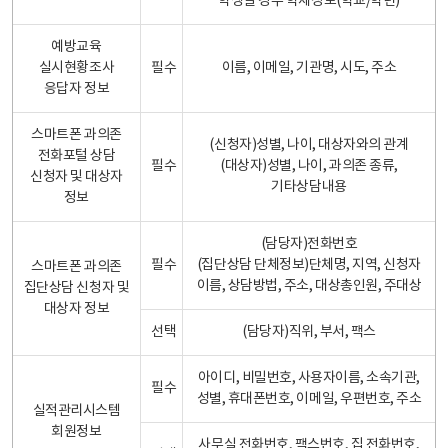
학생일 경우 학제정보(학교/학년)
예방교육
실시현황조사
필수
이름, 이메일, 기관명, 시도, 주소
응답자 정보
스마트폰 과의존
(신청자)성별, 나이, 대상자와의 관계
전화포털 상담
필수
(대상자)성별, 나이, 과의존 종류,
신청자 및 대상자
기타상담내용
정보
(담당자)전화번호
필수
(집단상담 단체정보)단체명, 지역, 신청자
스마트폰 과의존
이름, 상담방법, 주소, 대상총인원, 주대상
집단상담 신청자 및
대상자 정보
선택
(담당자)직위, 부서, 팩스
아이디, 비밀번호, 사용자이름, 소속기관,
필수
성별, 휴대폰번호, 이메일, 우편번호, 주소
실적관리시스템
회원정보
사무실 전화번호, 팩스번호, 집 전화번호,