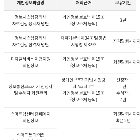
개인정보파일명
처리근거
보유기간
정보시스템감리사
개인정보 보호법 제15조
3년
자격검정 응시자 명단
(정보주체 등의)
정보시스템감리사
자격기본법 제34조 및 동법
자격탈퇴시까
자격검정 합격자 명단
시행령 제32조
디지털서비스 이용지원
개인정보 보호법 제15조
회원탈퇴시까
회원정보
(정보주체 동의)
장애인보조기기법 시행령
신청자 :
정보통신보조기기 신청자
제7조 제1호
1년
및 수혜자 회원관리
개인정보 보호법 제15조
수혜자 :
(정보주체 동의)
7년
스마트쉼센터 홈페이지
회원탈퇴시까
회원정보
혹은 2년
스마트폰 과의존