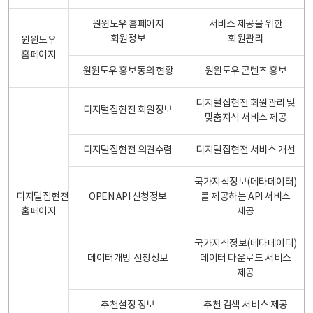
원윈도우 홈페이지
서비스 제공을 위한
회원정보
회원관리
원윈도우
홈페이지
원윈도우 홍보동의 현황
원윈도우 콘텐츠 홍보
디지털집현전 회원관리 및
디지털집현전 회원정보
맞춤지식 서비스 제공
디지털집현전 의견수렴
디지털집현전 서비스 개선
국가지식정보(메타데이터)
디지털집현전
OPEN API 신청정보
를 제공하는 API 서비스
홈페이지
제공
국가지식정보(메타데이터)
데이터개방 신청정보
데이터 다운로드 서비스
제공
추천설정 정보
추천 검색 서비스 제공