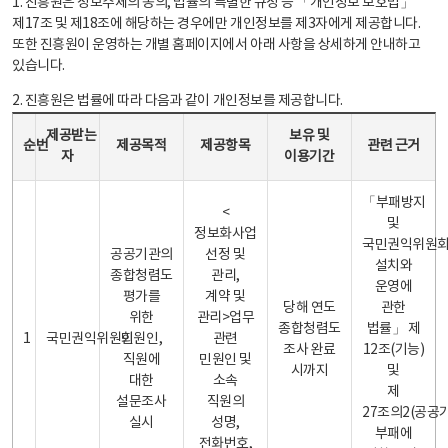
1. 진흥원은 정보주체의 동의, 법률의 특별한 규정 등 「개인정보 보호법」
제17조 및 제18조에 해당하는 경우에만 개인정보를 제3자에게 제공합니다.
또한 진흥원이 운영하는 개별 홈페이지에서 아래 사항을 상세하게 안내하고
있습니다.
2. 진흥원은 법률에 따라 다음과 같이 개인정보를 제공합니다.
개인정보 제공 안내표 - 순번, 제공받는자, 제공목적, 제공항목, 보유 및 이용기간 관련 근거로 구성
제공받는
보유 및
순번
제공목적
제공항목
관련 근거
자
이용기간
「부패방지
<
및
정보화사업
국민권익위원
공공기관의
선정 및
설치와
종합청렴도
관리,
운영에
평가를
계약 및
당해 연도
관한
위한
관리>업무
종합청렴도
법률」 제
1
국민권익위원회
민원인,
관련
조사 완료
12조(기능)
직원에
민원인 및
시까지
및
대한
소속
제
설문조사
직원의
27조의2(공공
실시
성명,
부패에
전화번호,