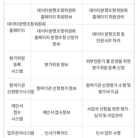
데이터분쟁조정위원회
데이터분쟁조정위원회
홈페이지 회원정보
홈페이지 회원관리
데이터분쟁조정위원회
홈페이지
데이터분쟁조정위원회
데이터 분쟁조정 등
홈페이지 분쟁조정 신청자
민원사무 처리
정보
평가위원
외부전문가 풀 운영을 위한
등록
평가위원 정보
평가위원 등록 신청
시스템
참여기관
참여기관 선정평가 수행 및
참여기관 선정평가 정보
선정평가시스템
평가비 지급
제안서
사업자 선정을 위한 평가·
접수
제안서 접수정보
심의 및 사업관리
시스템
업무관리시스템
인사기록카드
인사 업무 수행