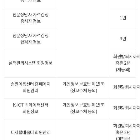
응답자 정보
전문상담사 자격검정
1년
응시자 정보
전문상담사 자격검정
3년
합격자 정보
회원탈퇴시까
실적관리시스템 회원정보
혹은 2년
(재동의)
손말이음센터 홈페이지
개인정보 보호법 제15조
회원탈퇴시까
회원관리
(정보주체 동의)
K-ICT 빅데이터센터
개인정보 보호법 제15조
회원탈퇴시까
회원정보
(정보주체 동의)
회원탈퇴시까
디지털배움터 회원관리
혹은 2년
(미접속)