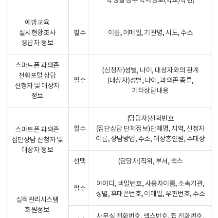
학생일 경우 학제정보(학교/학년)
예방교육
실시현황조사
필수
이름, 이메일, 기관명, 시도, 주소
응답자 정보
스마트폰 과의존
(신청자)성별, 나이, 대상자와의 관계
전화포털 상담
필수
(대상자)성별, 나이, 과의존 종류,
신청자 및 대상자
기타상담내용
정보
(담당자)전화번호
필수
(집단상담 단체정보)단체명, 지역, 신청자
스마트폰 과의존
이름, 상담방법, 주소, 대상총인원, 주대상
집단상담 신청자 및
대상자 정보
선택
(담당자)직위, 부서, 팩스
아이디, 비밀번호, 사용자이름, 소속기관,
필수
성별, 휴대폰번호, 이메일, 우편번호, 주소
실적관리시스템
회원정보
사무실 전화번호, 팩스번호, 집 전화번호,