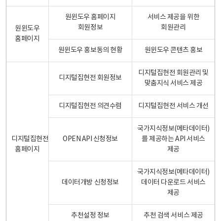
원윈도우 홈페이지
서비스 제공을 위한
회원정보
회원관리
원윈도우
홈페이지
원윈도우 홍보동의 현황
원윈도우 콘텐츠 홍보
디지털집현전 회원관리 및
디지털집현전 회원정보
맞춤지식 서비스 제공
디지털집현전 의견수렴
디지털집현전 서비스 개선
국가지식정보(메타데이터)
디지털집현전
OPEN API 신청정보
를 제공하는 API 서비스
홈페이지
제공
국가지식정보(메타데이터)
데이터개방 신청정보
데이터 다운로드 서비스
제공
추천설정 정보
추천 검색 서비스 제공