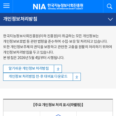
본문
전체메뉴
전체메뉴 열기
검
한국지능정보사회진흥원
바로가기
바로가기
개인정보처리방침
한국지능정보사회진흥원(이하 진흥원)이 취급하는 모든 개인정보는
개인정보보호법 등 관련 법령을 준수하여 수집·보유 및 처리되고 있습니다.
또한 개인정보주체의 권익을 보장하고 관련한 고충을 원활히 처리하기 위하여
개인정보처리방침을 두고 있습니다.
본 방침은 2026년 5월 4일부터 시행됩니다.
알기쉬운 개인정보 처리방침
개인정보 처리방침 전·후 대비표 다운로드
주요 개인정보 처리 표시(라벨링) - 주요 개인정보 처리 표시를 나타내는표
【주요 개인정보 처리 표시(라벨링)】