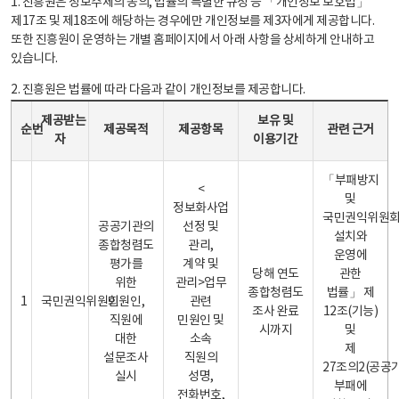
1. 진흥원은 정보주체의 동의, 법률의 특별한 규정 등 「개인정보 보호법」
제17조 및 제18조에 해당하는 경우에만 개인정보를 제3자에게 제공합니다.
또한 진흥원이 운영하는 개별 홈페이지에서 아래 사항을 상세하게 안내하고
있습니다.
2. 진흥원은 법률에 따라 다음과 같이 개인정보를 제공합니다.
개인정보 제공 안내표 - 순번, 제공받는자, 제공목적, 제공항목, 보유 및 이용기간 관련 근거로 구성
제공받는
보유 및
순번
제공목적
제공항목
관련 근거
자
이용기간
「부패방지
<
및
정보화사업
국민권익위원
공공기관의
선정 및
설치와
종합청렴도
관리,
운영에
평가를
계약 및
당해 연도
관한
위한
관리>업무
종합청렴도
법률」 제
1
국민권익위원회
민원인,
관련
조사 완료
12조(기능)
직원에
민원인 및
시까지
및
대한
소속
제
설문조사
직원의
27조의2(공공
실시
성명,
부패에
전화번호,