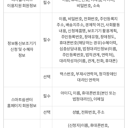
디지털서비스
이름, 휴대폰번호, 이메일, 아이디,
필수
이용지원 회원정보
비밀번호, 소속
이름, 비밀번호, 전화번호, 주민등록지
주소, 배송지주소, 경제적 여건, 사회활동
내용, 신청제품명, 보조기기 활용계획,
주민등록번호, 장애유형, 장애정도,
필수
휴대폰번호(해당하는 경우)수혜이력,
정보통신보조기기
심층상담내용, 법정대리인정보(이름,
신청 및 수혜자
주민등록번호, 법적관계, 연락처),
정보
대리작성자(이름, 관계, 전화, 휴대폰)
팩스번호, 부재시연락처, 청각장애인
선택
대리인 연락처
아이디, 이름, 휴대폰번호(본인 또는
필수
법정대리인), 이메일
스마트쉼센터
홈페이지 회원정보
선택
성별, 전화번호, 주소
(신청자)이름, 휴대폰번호,