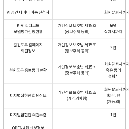
AI 공간 데이터 이용 신청자
회원탈퇴시까
K-AI 리더보드
개인정보 보호법 제15조
모델
모델평가신청현황
(정보주체 동의)
삭제시까지
원윈도우 홈페이지
개인정보 보호법 제15조
3년
회원정보
(정보주체 동의)
회원탈퇴시까
개인정보 보호법 제15조
원윈도우 홍보동의 현황
혹은 동의
(정보주체 동의)
철회시
회원탈퇴시까
개인정보 보호법 제15조
디지털집현전 회원정보
혹은 2년
(계약의이행)
(재동의)
디지털집현전 의견수렴
1년
OPEN API 신청정보