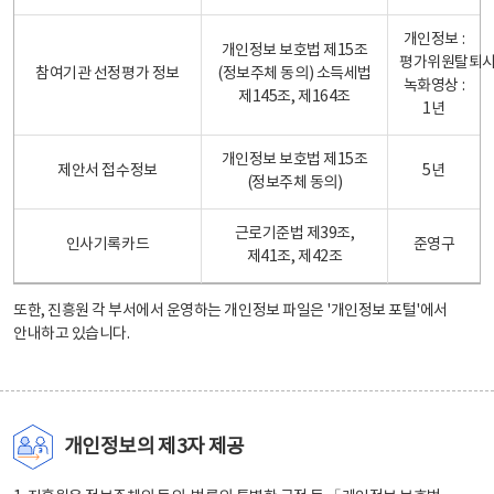
개인정보 :
개인정보 보호법 제15조
평가위원탈퇴
참여기관 선정평가 정보
(정보주체 동의) 소득세법
녹화영상 :
제145조, 제164조
1년
개인정보 보호법 제15조
제안서 접수정보
5년
(정보주체 동의)
근로기준법 제39조,
인사기록카드
준영구
제41조, 제42조
또한, 진흥원 각 부서에서 운영하는 개인정보 파일은
'개인정보 포털'
에서
안내하고 있습니다.
개인정보의 제3자 제공