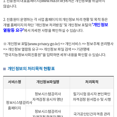
1. 진흥원의 대표홈페이지(www.nia.or.kr)에서는 개인정보를 취급하지
않습니다.
2. 진흥원이 운영하는 각 사업 홈페이지의 개인정보 처리 현황 및 목적 등은
'개인정보
개별 홈페이지의 하단 '개인정보 처리방침' 및 개인정보 포털의
열람등 요구'
에서 자세한 사항을 확인하실 수 있습니다.
※ 개인정보 포털(www.privacy.go.kr) => 개인서비스 => 정보주체 권리행사
=> 개인정보 열람등 요구 => 개인정보 파일 검색 => 기관명에
"한국지능정보사회진흥원"을 입력하면 세부 내용을 확인할 수 있습니다.
개인정보의 처리목적 현황표
개인정보의 처리목적 현황표 - 서비스명, 개인정보파일명, 처리목적으로 구성
서비스명
개인정보파일명
처리목적
정보시스템감리사
필기시험 응시자 본인확인
자격검정 응시자 명단
자격검정 원서접수 및 시행
정보시스템감리사
홈페이지
정보시스템감리사
국가공인민간자격증 관리