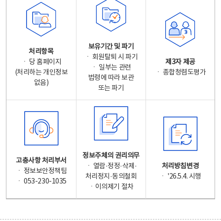
보유기간 및 파기
처리항목
ㆍ 회원탈퇴 시 파기
ㆍ 당 홈페이지
제3자 제공
ㆍ 일부는 관련
(처리하는 개인정보
ㆍ 종합청렴도평가
법령에 따라 보관
없음)
또는 파기
정보주체의 권리의무
고충사항 처리부서
ㆍ 열람·정정·삭제·
처리방침변경
ㆍ 정보보안정책팀
처리정지·동의철회
ㆍ '26.5.4. 시행
ㆍ 053-230-1035
ㆍ이의제기 절차