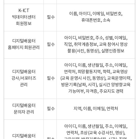
K-ICT
이름, 아이디, 이메일, 비밀번호,
빅데이터센터
필수
휴대폰번호, 소속
회원정보
아이디, 비밀번호, 주소, 성별, 이메일,
디지털배움터
필수
직업, 취약계층정보, 교육 참여시 영상
홈페이지 회원관리
촬용(사진, 동영상), 실명인증정보
아이디, 이름, 생년월일, 주소, 이메일,
디지털배움터
연락처, 희망활동지역, 학력, 교육영상
강사/서포터즈
필수
(교육 운영시 사진, 동영상), 교육운영이력,
관리
방문기록(날짜, 시각), 실시간 양방향교육
가능여부, 자격증, 주요지도 경력
디지털배움터
필수
지역, 이름, 이메일, 연락처
문의자 관리
아이디, 이름, 생년월일, 주소, 이메일,
연락처, 초상(교육 수강사진, 영상),
디지털배움터