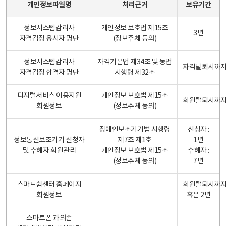
개인정보파일명
처리근거
보유기간
정보시스템감리사
개인정보 보호법 제15조
3년
자격검정 응시자 명단
(정보주체 등의)
정보시스템감리사
자격기본법 제34조 및 동법
자격탈퇴시까
자격검정 합격자 명단
시행령 제32조
디지털서비스 이용지원
개인정보 보호법 제15조
회원탈퇴시까
회원정보
(정보주체 동의)
장애인보조기기법 시행령
신청자 :
정보통신보조기기 신청자
제7조 제1호
1년
및 수혜자 회원관리
개인정보 보호법 제15조
수혜자 :
(정보주체 동의)
7년
스마트쉼센터 홈페이지
회원탈퇴시까
회원정보
혹은 2년
스마트폰 과의존