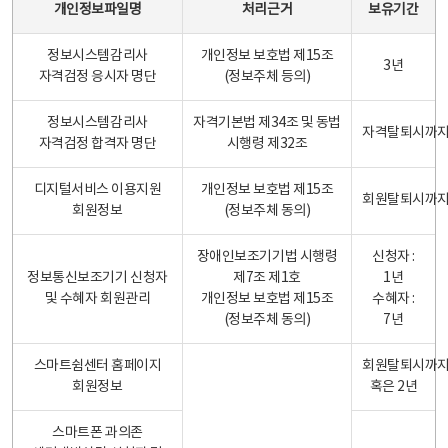
개인정보파일명
처리근거
보유기간
정보시스템감리사
개인정보 보호법 제15조
3년
자격검정 응시자 명단
(정보주체 등의)
정보시스템감리사
자격기본법 제34조 및 동법
자격탈퇴시까
자격검정 합격자 명단
시행령 제32조
디지털서비스 이용지원
개인정보 보호법 제15조
회원탈퇴시까
회원정보
(정보주체 동의)
장애인보조기기법 시행령
신청자 :
정보통신보조기기 신청자
제7조 제1호
1년
및 수혜자 회원관리
개인정보 보호법 제15조
수혜자 :
(정보주체 동의)
7년
스마트쉼센터 홈페이지
회원탈퇴시까
회원정보
혹은 2년
스마트폰 과의존