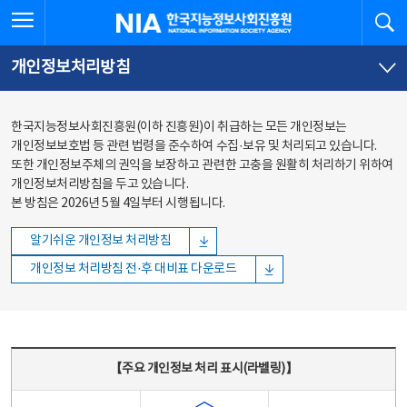
본문
전체메뉴
전체메뉴 열기
검
한국지능정보사회진흥원
바로가기
바로가기
개인정보처리방침
한국지능정보사회진흥원(이하 진흥원)이 취급하는 모든 개인정보는
개인정보보호법 등 관련 법령을 준수하여 수집·보유 및 처리되고 있습니다.
또한 개인정보주체의 권익을 보장하고 관련한 고충을 원활히 처리하기 위하여
개인정보처리방침을 두고 있습니다.
본 방침은 2026년 5월 4일부터 시행됩니다.
알기쉬운 개인정보 처리방침
개인정보 처리방침 전·후 대비표 다운로드
주요 개인정보 처리 표시(라벨링) - 주요 개인정보 처리 표시를 나타내는표
【주요 개인정보 처리 표시(라벨링)】