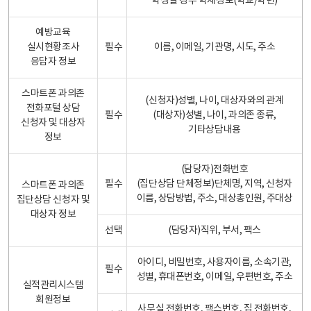
학생일 경우 학제정보(학교/학년)
예방교육
실시현황조사
필수
이름, 이메일, 기관명, 시도, 주소
응답자 정보
스마트폰 과의존
(신청자)성별, 나이, 대상자와의 관계
전화포털 상담
필수
(대상자)성별, 나이, 과의존 종류,
신청자 및 대상자
기타상담내용
정보
(담당자)전화번호
필수
(집단상담 단체정보)단체명, 지역, 신청자
스마트폰 과의존
이름, 상담방법, 주소, 대상총인원, 주대상
집단상담 신청자 및
대상자 정보
선택
(담당자)직위, 부서, 팩스
아이디, 비밀번호, 사용자이름, 소속기관,
필수
성별, 휴대폰번호, 이메일, 우편번호, 주소
실적관리시스템
회원정보
사무실 전화번호, 팩스번호, 집 전화번호,