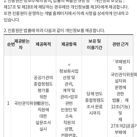
1. 진흥원은 정보주체의 동의, 법률의 특별한 규정 등 「개인정보 보호법」
제17조 및 제18조에 해당하는 경우에만 개인정보를 제3자에게 제공합니다.
또한 진흥원이 운영하는 개별 홈페이지에서 아래 사항을 상세하게 안내하고
있습니다.
2. 진흥원은 법률에 따라 다음과 같이 개인정보를 제공합니다.
개인정보 제공 안내표 - 순번, 제공받는자, 제공목적, 제공항목, 보유 및 이용기간 관련 근거로 구성
제공받는
보유 및
순번
제공목적
제공항목
관련 근거
자
이용기간
「부패방지
<
및
정보화사업
국민권익위원
공공기관의
선정 및
설치와
종합청렴도
관리,
운영에
평가를
계약 및
당해 연도
관한
위한
관리>업무
종합청렴도
법률」 제
1
국민권익위원회
민원인,
관련
조사 완료
12조(기능)
직원에
민원인 및
시까지
및
대한
소속
제
설문조사
직원의
27조의2(공공
실시
성명,
부패에
전화번호,