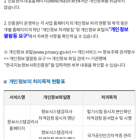
1. 진흥원의 대표홈페이지(www.nia.or.kr)에서는 개인정보를 취급하지
않습니다.
2. 진흥원이 운영하는 각 사업 홈페이지의 개인정보 처리 현황 및 목적 등은
'개인정보
개별 홈페이지의 하단 '개인정보 처리방침' 및 개인정보 포털의
열람등 요구'
에서 자세한 사항을 확인하실 수 있습니다.
※ 개인정보 포털(www.privacy.go.kr) => 개인서비스 => 정보주체 권리행사
=> 개인정보 열람등 요구 => 개인정보 파일 검색 => 기관명에
"한국지능정보사회진흥원"을 입력하면 세부 내용을 확인할 수 있습니다.
개인정보의 처리목적 현황표
개인정보의 처리목적 현황표 - 서비스명, 개인정보파일명, 처리목적으로 구성
서비스명
개인정보파일명
처리목적
정보시스템감리사
필기시험 응시자 본인확인
자격검정 응시자 명단
자격검정 원서접수 및 시행
정보시스템감리사
홈페이지
정보시스템감리사
국가공인민간자격증 관리