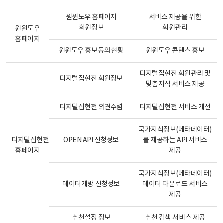
원윈도우 홈페이지
서비스 제공을 위한
회원정보
회원관리
원윈도우
홈페이지
원윈도우 홍보동의 현황
원윈도우 콘텐츠 홍보
디지털집현전 회원관리 및
디지털집현전 회원정보
맞춤지식 서비스 제공
디지털집현전 의견수렴
디지털집현전 서비스 개선
국가지식정보(메타데이터)
디지털집현전
OPEN API 신청정보
를 제공하는 API 서비스
홈페이지
제공
국가지식정보(메타데이터)
데이터개방 신청정보
데이터 다운로드 서비스
제공
추천설정 정보
추천 검색 서비스 제공