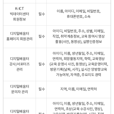
K-ICT
이름, 아이디, 이메일, 비밀번호,
빅데이터센터
필수
휴대폰번호, 소속
회원정보
아이디, 비밀번호, 주소, 성별, 이메일,
디지털배움터
필수
직업, 취약계층정보, 교육 참여시 영상
홈페이지 회원관리
촬용(사진, 동영상), 실명인증정보
아이디, 이름, 생년월일, 주소, 이메일,
디지털배움터
연락처, 희망활동지역, 학력, 교육영상
강사/서포터즈
필수
(교육 운영시 사진, 동영상), 교육운영이력,
관리
방문기록(날짜, 시각), 실시간 양방향교육
가능여부, 자격증, 주요지도 경력
디지털배움터
필수
지역, 이름, 이메일, 연락처
문의자 관리
아이디, 이름, 생년월일, 주소, 이메일,
연락처, 초상(교육 수강사진, 영상),
디지털배움터