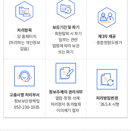
보유기간 및 파기
처리항목
ㆍ 회원탈퇴 시 파기
ㆍ 당 홈페이지
제3자 제공
ㆍ 일부는 관련
(처리하는 개인정보
ㆍ 종합청렴도평가
법령에 따라 보관
없음)
또는 파기
정보주체의 권리의무
고충사항 처리부서
ㆍ 열람·정정·삭제·
처리방침변경
ㆍ 정보보안정책팀
처리정지·동의철회
ㆍ '26.5.4. 시행
ㆍ 053-230-1035
ㆍ이의제기 절차