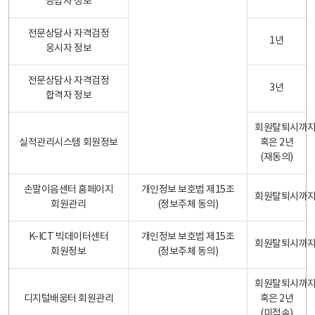
응답자 정보
전문상담사 자격검정
1년
응시자 정보
전문상담사 자격검정
3년
합격자 정보
회원탈퇴시까
실적관리시스템 회원정보
혹은 2년
(재동의)
손말이음센터 홈페이지
개인정보 보호법 제15조
회원탈퇴시까
회원관리
(정보주체 동의)
K-ICT 빅데이터센터
개인정보 보호법 제15조
회원탈퇴시까
회원정보
(정보주체 동의)
회원탈퇴시까
디지털배움터 회원관리
혹은 2년
(미접속)