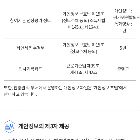
개인정보 :
개인정보 보호법 제15조
평가위원탈퇴
참여기관 선정평가 정보
(정보주체 동의) 소득세법
녹화영상 :
제145조, 제164조
1년
개인정보 보호법 제15조
제안서 접수정보
5년
(정보주체 동의)
근로기준법 제39조,
인사기록카드
준영구
제41조, 제42조
또한, 진흥원 각 부서에서 운영하는 개인정보 파일은
'개인정보 포털'
에서
안내하고 있습니다.
개인정보의 제3자 제공