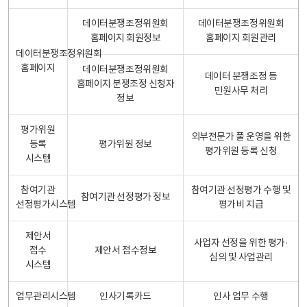
데이터분쟁조정위원회
데이터분쟁조정위원회
홈페이지 회원정보
홈페이지 회원관리
데이터분쟁조정위원회
홈페이지
데이터분쟁조정위원회
데이터 분쟁조정 등
홈페이지 분쟁조정 신청자
민원사무 처리
정보
평가위원
외부전문가 풀 운영을 위한
등록
평가위원 정보
평가위원 등록 신청
시스템
참여기관
참여기관 선정평가 수행 및
참여기관 선정평가 정보
선정평가시스템
평가비 지급
제안서
사업자 선정을 위한 평가·
접수
제안서 접수정보
심의 및 사업관리
시스템
업무관리시스템
인사기록카드
인사 업무 수행