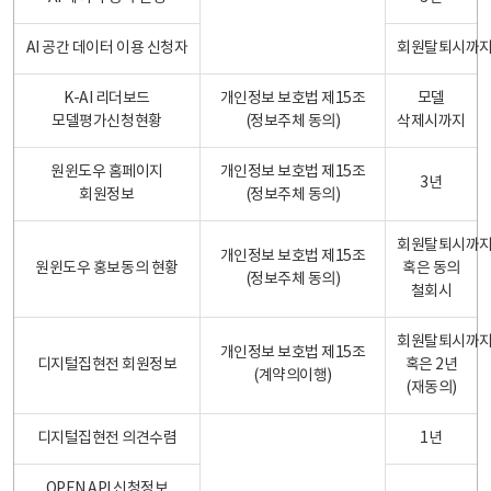
AI 공간 데이터 이용 신청자
회원탈퇴시까
K-AI 리더보드
개인정보 보호법 제15조
모델
모델평가신청현황
(정보주체 동의)
삭제시까지
원윈도우 홈페이지
개인정보 보호법 제15조
3년
회원정보
(정보주체 동의)
회원탈퇴시까
개인정보 보호법 제15조
원윈도우 홍보동의 현황
혹은 동의
(정보주체 동의)
철회시
회원탈퇴시까
개인정보 보호법 제15조
디지털집현전 회원정보
혹은 2년
(계약의이행)
(재동의)
디지털집현전 의견수렴
1년
OPEN API 신청정보