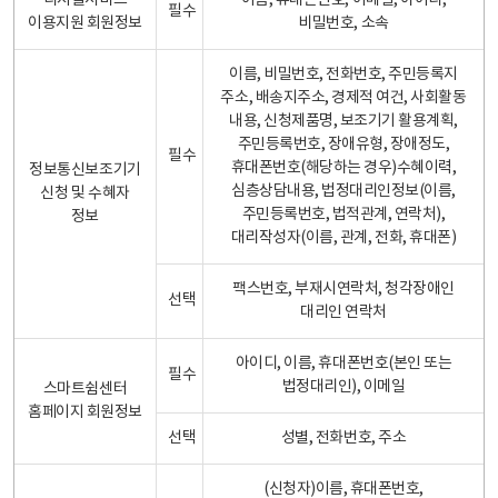
디지털서비스
이름, 휴대폰번호, 이메일, 아이디,
필수
이용지원 회원정보
비밀번호, 소속
이름, 비밀번호, 전화번호, 주민등록지
주소, 배송지주소, 경제적 여건, 사회활동
내용, 신청제품명, 보조기기 활용계획,
주민등록번호, 장애유형, 장애정도,
필수
휴대폰번호(해당하는 경우)수혜이력,
정보통신보조기기
심층상담내용, 법정대리인정보(이름,
신청 및 수혜자
주민등록번호, 법적관계, 연락처),
정보
대리작성자(이름, 관계, 전화, 휴대폰)
팩스번호, 부재시연락처, 청각장애인
선택
대리인 연락처
아이디, 이름, 휴대폰번호(본인 또는
필수
법정대리인), 이메일
스마트쉼센터
홈페이지 회원정보
선택
성별, 전화번호, 주소
(신청자)이름, 휴대폰번호,