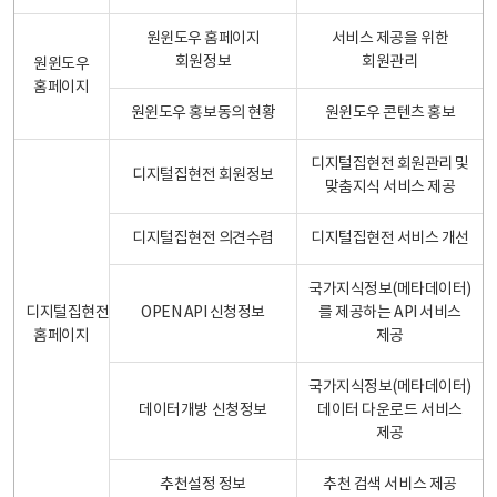
원윈도우 홈페이지
서비스 제공을 위한
회원정보
회원관리
원윈도우
홈페이지
원윈도우 홍보동의 현황
원윈도우 콘텐츠 홍보
디지털집현전 회원관리 및
디지털집현전 회원정보
맞춤지식 서비스 제공
디지털집현전 의견수렴
디지털집현전 서비스 개선
국가지식정보(메타데이터)
디지털집현전
OPEN API 신청정보
를 제공하는 API 서비스
홈페이지
제공
국가지식정보(메타데이터)
데이터개방 신청정보
데이터 다운로드 서비스
제공
추천설정 정보
추천 검색 서비스 제공