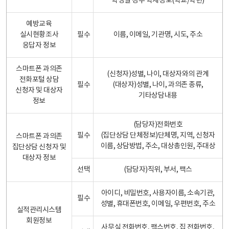
학생일 경우 학제정보(학교/학년)
예방교육
실시현황조사
필수
이름, 이메일, 기관명, 시도, 주소
응답자 정보
스마트폰 과의존
(신청자)성별, 나이, 대상자와의 관계
전화포털 상담
필수
(대상자)성별, 나이, 과의존 종류,
신청자 및 대상자
기타상담내용
정보
(담당자)전화번호
필수
(집단상담 단체정보)단체명, 지역, 신청자
스마트폰 과의존
이름, 상담방법, 주소, 대상총인원, 주대상
집단상담 신청자 및
대상자 정보
선택
(담당자)직위, 부서, 팩스
아이디, 비밀번호, 사용자이름, 소속기관,
필수
성별, 휴대폰번호, 이메일, 우편번호, 주소
실적관리시스템
회원정보
사무실 전화번호, 팩스번호, 집 전화번호,