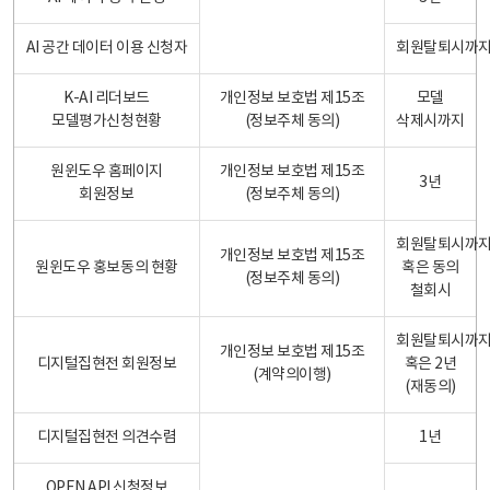
AI 공간 데이터 이용 신청자
회원탈퇴시까
K-AI 리더보드
개인정보 보호법 제15조
모델
모델평가신청현황
(정보주체 동의)
삭제시까지
원윈도우 홈페이지
개인정보 보호법 제15조
3년
회원정보
(정보주체 동의)
회원탈퇴시까
개인정보 보호법 제15조
원윈도우 홍보동의 현황
혹은 동의
(정보주체 동의)
철회시
회원탈퇴시까
개인정보 보호법 제15조
디지털집현전 회원정보
혹은 2년
(계약의이행)
(재동의)
디지털집현전 의견수렴
1년
OPEN API 신청정보