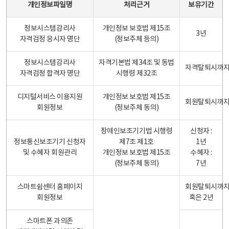
개인정보파일명
처리근거
보유기간
정보시스템감리사
개인정보 보호법 제15조
3년
자격검정 응시자 명단
(정보주체 등의)
정보시스템감리사
자격기본법 제34조 및 동법
자격탈퇴시까
자격검정 합격자 명단
시행령 제32조
디지털서비스 이용지원
개인정보 보호법 제15조
회원탈퇴시까
회원정보
(정보주체 동의)
장애인보조기기법 시행령
신청자 :
정보통신보조기기 신청자
제7조 제1호
1년
및 수혜자 회원관리
개인정보 보호법 제15조
수혜자 :
(정보주체 동의)
7년
스마트쉼센터 홈페이지
회원탈퇴시까
회원정보
혹은 2년
스마트폰 과의존