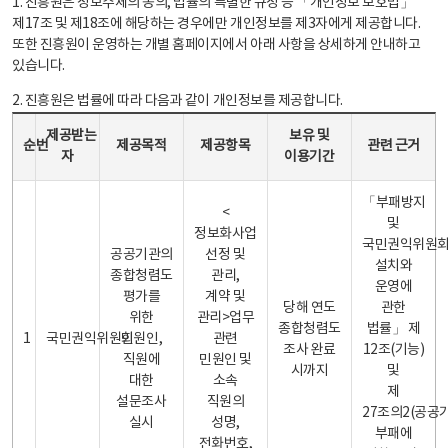
1. 진흥원은 정보주체의 동의, 법률의 특별한 규정 등 「개인정보 보호법」
제17조 및 제18조에 해당하는 경우에만 개인정보를 제3자에게 제공합니다.
또한 진흥원이 운영하는 개별 홈페이지에서 아래 사항을 상세하게 안내하고
있습니다.
2. 진흥원은 법률에 따라 다음과 같이 개인정보를 제공합니다.
개인정보 제공 안내표 - 순번, 제공받는자, 제공목적, 제공항목, 보유 및 이용기간 관련 근거로 구성
제공받는
보유 및
순번
제공목적
제공항목
관련 근거
자
이용기간
「부패방지
<
및
정보화사업
국민권익위원
공공기관의
선정 및
설치와
종합청렴도
관리,
운영에
평가를
계약 및
당해 연도
관한
위한
관리>업무
종합청렴도
법률」 제
1
국민권익위원회
민원인,
관련
조사 완료
12조(기능)
직원에
민원인 및
시까지
및
대한
소속
제
설문조사
직원의
27조의2(공공
실시
성명,
부패에
전화번호,