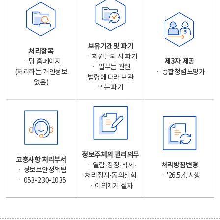
보유기간 및 파기
처리항목
ㆍ 회원탈퇴 시 파기
ㆍ 당 홈페이지
제3자 제공
ㆍ 일부는 관련
(처리하는 개인정보
ㆍ 종합청렴도평가
법령에 따라 보관
없음)
또는 파기
정보주체의 권리의무
고충사항 처리부서
ㆍ 열람·정정·삭제·
처리방침변경
ㆍ 정보보안정책팀
처리정지·동의철회
ㆍ '26.5.4. 시행
ㆍ 053-230-1035
ㆍ이의제기 절차