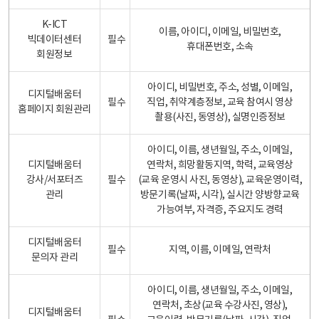
K-ICT
이름, 아이디, 이메일, 비밀번호,
빅데이터센터
필수
휴대폰번호, 소속
회원정보
아이디, 비밀번호, 주소, 성별, 이메일,
디지털배움터
필수
직업, 취약계층정보, 교육 참여시 영상
홈페이지 회원관리
촬용(사진, 동영상), 실명인증정보
아이디, 이름, 생년월일, 주소, 이메일,
디지털배움터
연락처, 희망활동지역, 학력, 교육영상
강사/서포터즈
필수
(교육 운영시 사진, 동영상), 교육운영이력,
관리
방문기록(날짜, 시각), 실시간 양방향교육
가능여부, 자격증, 주요지도 경력
디지털배움터
필수
지역, 이름, 이메일, 연락처
문의자 관리
아이디, 이름, 생년월일, 주소, 이메일,
연락처, 초상(교육 수강사진, 영상),
디지털배움터