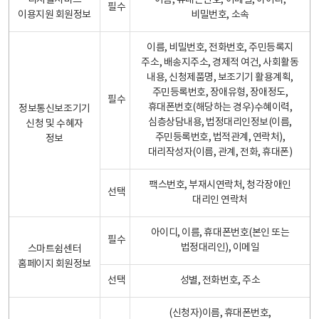
디지털서비스
이름, 휴대폰번호, 이메일, 아이디,
필수
이용지원 회원정보
비밀번호, 소속
이름, 비밀번호, 전화번호, 주민등록지
주소, 배송지주소, 경제적 여건, 사회활동
내용, 신청제품명, 보조기기 활용계획,
주민등록번호, 장애유형, 장애정도,
필수
휴대폰번호(해당하는 경우)수혜이력,
정보통신보조기기
심층상담내용, 법정대리인정보(이름,
신청 및 수혜자
주민등록번호, 법적관계, 연락처),
정보
대리작성자(이름, 관계, 전화, 휴대폰)
팩스번호, 부재시연락처, 청각장애인
선택
대리인 연락처
아이디, 이름, 휴대폰번호(본인 또는
필수
법정대리인), 이메일
스마트쉼센터
홈페이지 회원정보
선택
성별, 전화번호, 주소
(신청자)이름, 휴대폰번호,