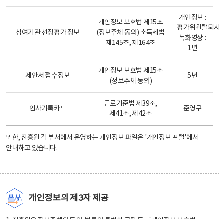
개인정보 :
개인정보 보호법 제15조
평가위원탈퇴
참여기관 선정평가 정보
(정보주체 동의) 소득세법
녹화영상 :
제145조, 제164조
1년
개인정보 보호법 제15조
제안서 접수정보
5년
(정보주체 동의)
근로기준법 제39조,
인사기록카드
준영구
제41조, 제42조
또한, 진흥원 각 부서에서 운영하는 개인정보 파일은
'개인정보 포털'
에서
안내하고 있습니다.
개인정보의 제3자 제공