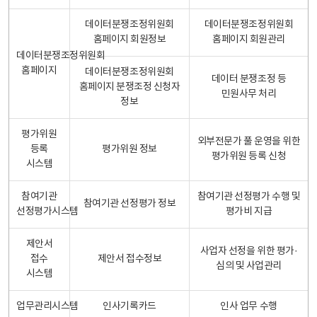
데이터분쟁조정위원회
데이터분쟁조정위원회
홈페이지 회원정보
홈페이지 회원관리
데이터분쟁조정위원회
홈페이지
데이터분쟁조정위원회
데이터 분쟁조정 등
홈페이지 분쟁조정 신청자
민원사무 처리
정보
평가위원
외부전문가 풀 운영을 위한
등록
평가위원 정보
평가위원 등록 신청
시스템
참여기관
참여기관 선정평가 수행 및
참여기관 선정평가 정보
선정평가시스템
평가비 지급
제안서
사업자 선정을 위한 평가·
접수
제안서 접수정보
심의 및 사업관리
시스템
업무관리시스템
인사기록카드
인사 업무 수행