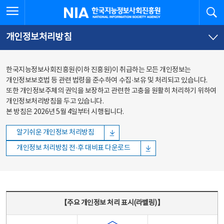
본문
전체메뉴
전체메뉴 열기
검
한국지능정보사회진흥원
바로가기
바로가기
개인정보처리방침
한국지능정보사회진흥원(이하 진흥원)이 취급하는 모든 개인정보는
개인정보보호법 등 관련 법령을 준수하여 수집·보유 및 처리되고 있습니다.
또한 개인정보주체의 권익을 보장하고 관련한 고충을 원활히 처리하기 위하여
개인정보처리방침을 두고 있습니다.
본 방침은 2026년 5월 4일부터 시행됩니다.
알기쉬운 개인정보 처리방침
개인정보 처리방침 전·후 대비표 다운로드
주요 개인정보 처리 표시(라벨링) - 주요 개인정보 처리 표시를 나타내는표
【주요 개인정보 처리 표시(라벨링)】