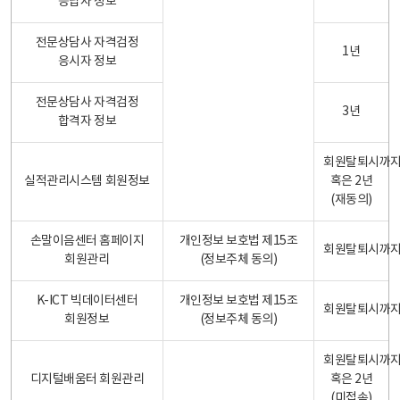
응답자 정보
전문상담사 자격검정
1년
응시자 정보
전문상담사 자격검정
3년
합격자 정보
회원탈퇴시까
실적관리시스템 회원정보
혹은 2년
(재동의)
손말이음센터 홈페이지
개인정보 보호법 제15조
회원탈퇴시까
회원관리
(정보주체 동의)
K-ICT 빅데이터센터
개인정보 보호법 제15조
회원탈퇴시까
회원정보
(정보주체 동의)
회원탈퇴시까
디지털배움터 회원관리
혹은 2년
(미접속)