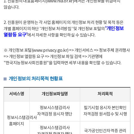
1. 진흥원의 대표홈페이지(www.nia.or.kr)에서는 개인정보를 취급하지
않습니다.
2. 진흥원이 운영하는 각 사업 홈페이지의 개인정보 처리 현황 및 목적 등은
'개인정보
개별 홈페이지의 하단 '개인정보 처리방침' 및 개인정보 포털의
열람등 요구'
에서 자세한 사항을 확인하실 수 있습니다.
※ 개인정보 포털(www.privacy.go.kr) => 개인서비스 => 정보주체 권리행사
=> 개인정보 열람등 요구 => 개인정보 파일 검색 => 기관명에
"한국지능정보사회진흥원"을 입력하면 세부 내용을 확인할 수 있습니다.
개인정보의 처리목적 현황표
개인정보의 처리목적 현황표 - 서비스명, 개인정보파일명, 처리목적으로 구성
서비스명
개인정보파일명
처리목적
정보시스템감리사
필기시험 응시자 본인확인
자격검정 응시자 명단
자격검정 원서접수 및 시행
정보시스템감리사
홈페이지
정보시스템감리사
국가공인민간자격증 관리