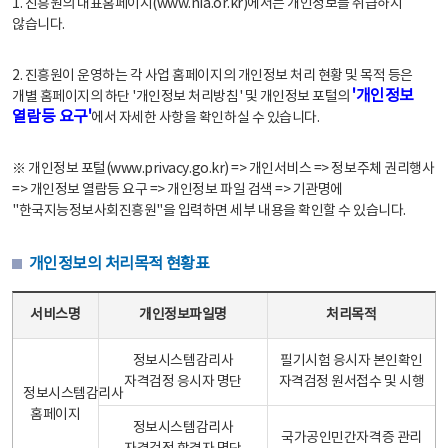
1. 진흥원의 대표홈페이지(www.nia.or.kr)에서는 개인정보를 취급하지
않습니다.
2. 진흥원이 운영하는 각 사업 홈페이지의 개인정보 처리 현황 및 목적 등은
'개인정보
개별 홈페이지의 하단 '개인정보 처리방침' 및 개인정보 포털의
열람등 요구'
에서 자세한 사항을 확인하실 수 있습니다.
※ 개인정보 포털(www.privacy.go.kr) => 개인서비스 => 정보주체 권리행사
=> 개인정보 열람등 요구 => 개인정보 파일 검색 => 기관명에
"한국지능정보사회진흥원"을 입력하면 세부 내용을 확인할 수 있습니다.
개인정보의 처리목적 현황표
개인정보의 처리목적 현황표 - 서비스명, 개인정보파일명, 처리목적으로 구성
서비스명
개인정보파일명
처리목적
정보시스템감리사
필기시험 응시자 본인확인
자격검정 응시자 명단
자격검정 원서접수 및 시행
정보시스템감리사
홈페이지
정보시스템감리사
국가공인민간자격증 관리