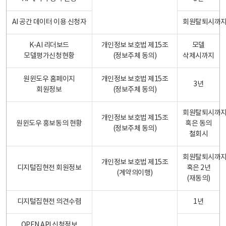
AI 공간 데이터 이용 신청자
회원탈퇴시까
K-AI 리더보드
개인정보 보호법 제15조
모델
모델평가신청현황
(정보주체 동의)
삭제시까지
원윈도우 홈페이지
개인정보 보호법 제15조
3년
회원정보
(정보주체 동의)
회원탈퇴시까
개인정보 보호법 제15조
원윈도우 홍보동의 현황
혹은 동의
(정보주체 동의)
철회시
회원탈퇴시까
개인정보 보호법 제15조
디지털집현전 회원정보
혹은 2년
(계약의이행)
(재동의)
디지털집현전 의견수렴
1년
OPEN API 신청정보