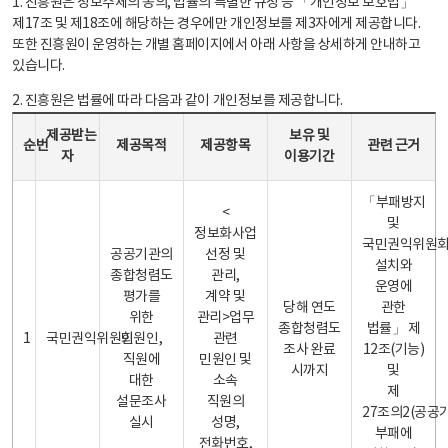
1. 진흥원은 정보주체의 동의, 법률의 특별한 규정 등 「개인정보 보호법」
제17조 및 제18조에 해당하는 경우에만 개인정보를 제3자에게 제공합니다.
또한 진흥원이 운영하는 개별 홈페이지에서 아래 사항을 상세하게 안내하고
있습니다.
2. 진흥원은 법률에 따라 다음과 같이 개인정보를 제공합니다.
개인정보 제공 안내표 - 순번, 제공받는자, 제공목적, 제공항목, 보유 및 이용기간 관련 근거로 구성
제공받는
보유 및
순번
제공목적
제공항목
관련 근거
자
이용기간
「부패방지
<
및
정보화사업
국민권익위원
공공기관의
선정 및
설치와
종합청렴도
관리,
운영에
평가를
계약 및
당해 연도
관한
위한
관리>업무
종합청렴도
법률」 제
1
국민권익위원회
민원인,
관련
조사 완료
12조(기능)
직원에
민원인 및
시까지
및
대한
소속
제
설문조사
직원의
27조의2(공공
실시
성명,
부패에
전화번호,