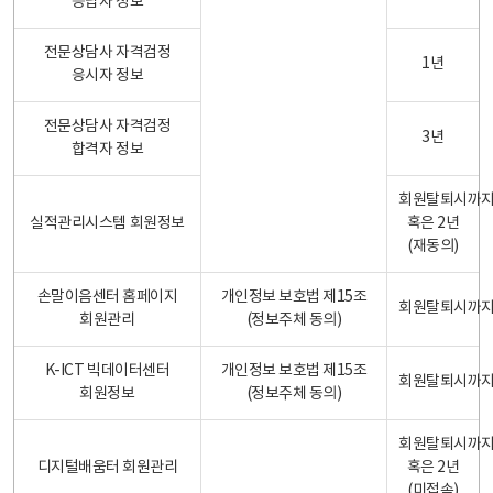
응답자 정보
전문상담사 자격검정
1년
응시자 정보
전문상담사 자격검정
3년
합격자 정보
회원탈퇴시까
실적관리시스템 회원정보
혹은 2년
(재동의)
손말이음센터 홈페이지
개인정보 보호법 제15조
회원탈퇴시까
회원관리
(정보주체 동의)
K-ICT 빅데이터센터
개인정보 보호법 제15조
회원탈퇴시까
회원정보
(정보주체 동의)
회원탈퇴시까
디지털배움터 회원관리
혹은 2년
(미접속)