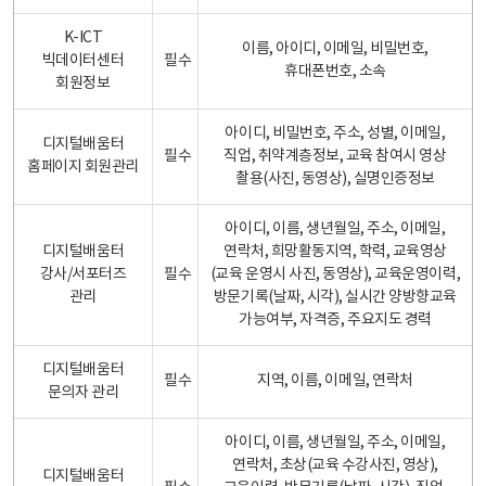
K-ICT
이름, 아이디, 이메일, 비밀번호,
빅데이터센터
필수
휴대폰번호, 소속
회원정보
아이디, 비밀번호, 주소, 성별, 이메일,
디지털배움터
필수
직업, 취약계층정보, 교육 참여시 영상
홈페이지 회원관리
촬용(사진, 동영상), 실명인증정보
아이디, 이름, 생년월일, 주소, 이메일,
디지털배움터
연락처, 희망활동지역, 학력, 교육영상
강사/서포터즈
필수
(교육 운영시 사진, 동영상), 교육운영이력,
관리
방문기록(날짜, 시각), 실시간 양방향교육
가능여부, 자격증, 주요지도 경력
디지털배움터
필수
지역, 이름, 이메일, 연락처
문의자 관리
아이디, 이름, 생년월일, 주소, 이메일,
연락처, 초상(교육 수강사진, 영상),
디지털배움터