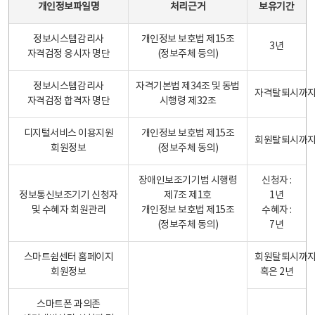
개인정보파일명
처리근거
보유기간
정보시스템감리사
개인정보 보호법 제15조
3년
자격검정 응시자 명단
(정보주체 등의)
정보시스템감리사
자격기본법 제34조 및 동법
자격탈퇴시까
자격검정 합격자 명단
시행령 제32조
디지털서비스 이용지원
개인정보 보호법 제15조
회원탈퇴시까
회원정보
(정보주체 동의)
장애인보조기기법 시행령
신청자 :
정보통신보조기기 신청자
제7조 제1호
1년
및 수혜자 회원관리
개인정보 보호법 제15조
수혜자 :
(정보주체 동의)
7년
스마트쉼센터 홈페이지
회원탈퇴시까
회원정보
혹은 2년
스마트폰 과의존