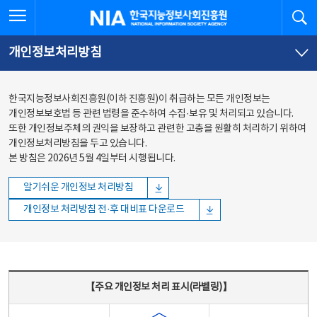
본문
전체메뉴
전체메뉴 열기
검
한국지능정보사회진흥원
바로가기
바로가기
개인정보처리방침
한국지능정보사회진흥원(이하 진흥원)이 취급하는 모든 개인정보는
개인정보보호법 등 관련 법령을 준수하여 수집·보유 및 처리되고 있습니다.
또한 개인정보주체의 권익을 보장하고 관련한 고충을 원활히 처리하기 위하여
개인정보처리방침을 두고 있습니다.
본 방침은 2026년 5월 4일부터 시행됩니다.
알기쉬운 개인정보 처리방침
개인정보 처리방침 전·후 대비표 다운로드
주요 개인정보 처리 표시(라벨링) - 주요 개인정보 처리 표시를 나타내는표
【주요 개인정보 처리 표시(라벨링)】