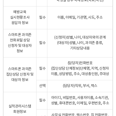
학생일 경우 학제정보(학교/학년)
예방교육
실시현황조사
필수
이름, 이메일, 기관명, 시도, 주소
응답자 정보
스마트폰 과의존
(신청자)성별, 나이, 대상자와의 관계
전화포털 상담
필수
(대상자)성별, 나이, 과의존 종류,
신청자 및 대상자
기타상담내용
정보
(담당자)전화번호
필수
(집단상담 단체정보)단체명, 지역, 신청자
스마트폰 과의존
이름, 상담방법, 주소, 대상총인원, 주대상
집단상담 신청자 및
대상자 정보
선택
(담당자)직위, 부서, 팩스
아이디, 비밀번호, 사용자이름, 소속기관,
필수
성별, 휴대폰번호, 이메일, 우편번호, 주소
실적관리시스템
회원정보
사무실 전화번호, 팩스번호, 집 전화번호,