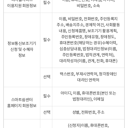
디지털서비스
이름, 휴대폰번호, 이메일, 아이디,
필수
이용지원 회원정보
비밀번호, 소속
이름, 비밀번호, 전화번호, 주민등록지
주소, 배송지주소, 경제적 여건, 사회활동
내용, 신청제품명, 보조기기 활용계획,
주민등록번호, 장애유형, 장애정도,
필수
휴대폰번호(해당하는 경우)수혜이력,
정보통신보조기기
심층상담내용, 법정대리인정보(이름,
신청 및 수혜자
주민등록번호, 법적관계, 연락처),
정보
대리작성자(이름, 관계, 전화, 휴대폰)
팩스번호, 부재시연락처, 청각장애인
선택
대리인 연락처
아이디, 이름, 휴대폰번호(본인 또는
필수
법정대리인), 이메일
스마트쉼센터
홈페이지 회원정보
선택
성별, 전화번호, 주소
(신청자)이름, 휴대폰번호,