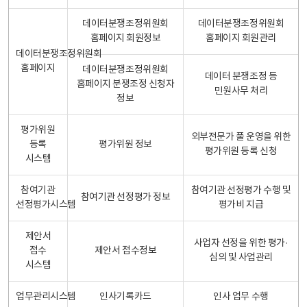
데이터분쟁조정위원회
데이터분쟁조정위원회
홈페이지 회원정보
홈페이지 회원관리
데이터분쟁조정위원회
홈페이지
데이터분쟁조정위원회
데이터 분쟁조정 등
홈페이지 분쟁조정 신청자
민원사무 처리
정보
평가위원
외부전문가 풀 운영을 위한
등록
평가위원 정보
평가위원 등록 신청
시스템
참여기관
참여기관 선정평가 수행 및
참여기관 선정평가 정보
선정평가시스템
평가비 지급
제안서
사업자 선정을 위한 평가·
접수
제안서 접수정보
심의 및 사업관리
시스템
업무관리시스템
인사기록카드
인사 업무 수행