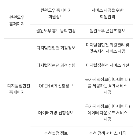
원윈도우 홈페이지
서비스 제공을 위한
회원정보
회원관리
원윈도우
홈페이지
원윈도우 홍보동의 현황
원윈도우 콘텐츠 홍보
디지털집현전 회원관리 및
디지털집현전 회원정보
맞춤지식 서비스 제공
디지털집현전 의견수렴
디지털집현전 서비스 개선
국가지식정보(메타데이터)
디지털집현전
OPEN API 신청정보
를 제공하는 API 서비스
홈페이지
제공
국가지식정보(메타데이터)
데이터개방 신청정보
데이터 다운로드 서비스
제공
추천설정 정보
추천 검색 서비스 제공