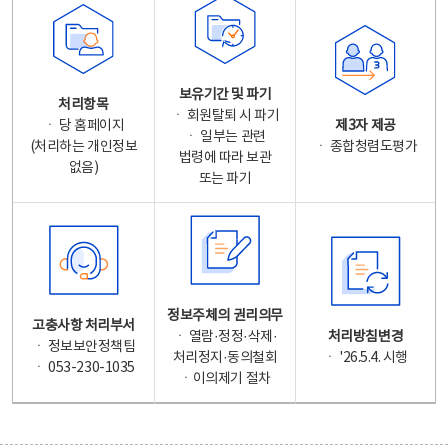
보유기간 및 파기
처리항목
ㆍ 회원탈퇴 시 파기
ㆍ 당 홈페이지
제3자 제공
ㆍ 일부는 관련
(처리하는 개인정보
ㆍ 종합청렴도평가
법령에 따라 보관
없음)
또는 파기
정보주체의 권리의무
고충사항 처리부서
ㆍ 열람·정정·삭제·
처리방침변경
ㆍ 정보보안정책팀
처리정지·동의철회
ㆍ '26.5.4. 시행
ㆍ 053-230-1035
ㆍ이의제기 절차