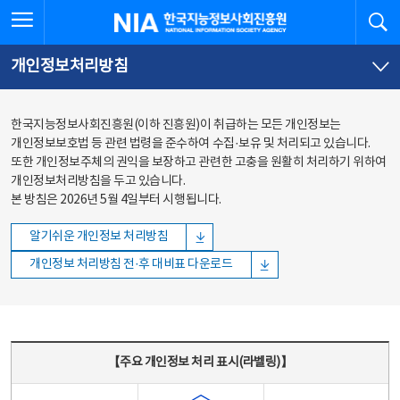
본문
전체메뉴
전체메뉴 열기
검
한국지능정보사회진흥원
바로가기
바로가기
개인정보처리방침
한국지능정보사회진흥원(이하 진흥원)이 취급하는 모든 개인정보는
개인정보보호법 등 관련 법령을 준수하여 수집·보유 및 처리되고 있습니다.
또한 개인정보주체의 권익을 보장하고 관련한 고충을 원활히 처리하기 위하여
개인정보처리방침을 두고 있습니다.
본 방침은 2026년 5월 4일부터 시행됩니다.
알기쉬운 개인정보 처리방침
개인정보 처리방침 전·후 대비표 다운로드
주요 개인정보 처리 표시(라벨링) - 주요 개인정보 처리 표시를 나타내는표
【주요 개인정보 처리 표시(라벨링)】