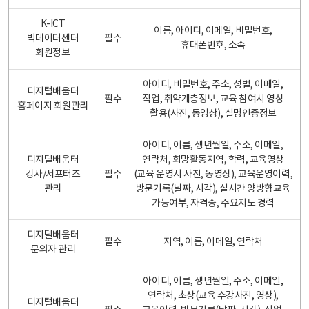
K-ICT
이름, 아이디, 이메일, 비밀번호,
빅데이터센터
필수
휴대폰번호, 소속
회원정보
아이디, 비밀번호, 주소, 성별, 이메일,
디지털배움터
필수
직업, 취약계층정보, 교육 참여시 영상
홈페이지 회원관리
촬용(사진, 동영상), 실명인증정보
아이디, 이름, 생년월일, 주소, 이메일,
디지털배움터
연락처, 희망활동지역, 학력, 교육영상
강사/서포터즈
필수
(교육 운영시 사진, 동영상), 교육운영이력,
관리
방문기록(날짜, 시각), 실시간 양방향교육
가능여부, 자격증, 주요지도 경력
디지털배움터
필수
지역, 이름, 이메일, 연락처
문의자 관리
아이디, 이름, 생년월일, 주소, 이메일,
연락처, 초상(교육 수강사진, 영상),
디지털배움터