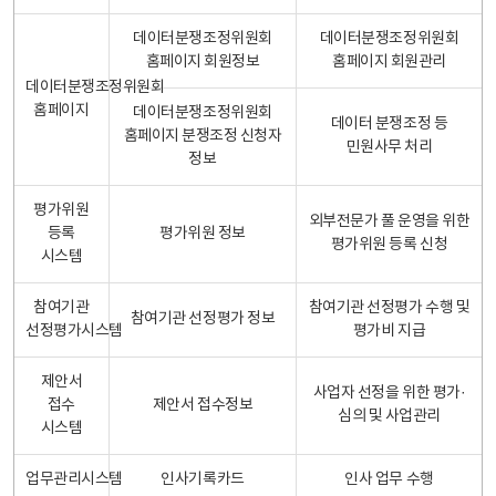
데이터분쟁조정위원회
데이터분쟁조정위원회
홈페이지 회원정보
홈페이지 회원관리
데이터분쟁조정위원회
홈페이지
데이터분쟁조정위원회
데이터 분쟁조정 등
홈페이지 분쟁조정 신청자
민원사무 처리
정보
평가위원
외부전문가 풀 운영을 위한
등록
평가위원 정보
평가위원 등록 신청
시스템
참여기관
참여기관 선정평가 수행 및
참여기관 선정평가 정보
선정평가시스템
평가비 지급
제안서
사업자 선정을 위한 평가·
접수
제안서 접수정보
심의 및 사업관리
시스템
업무관리시스템
인사기록카드
인사 업무 수행