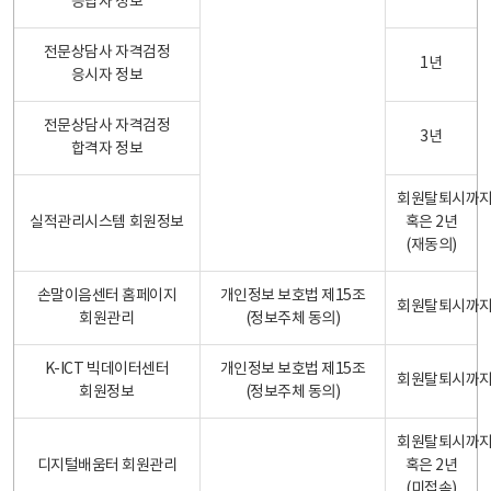
응답자 정보
전문상담사 자격검정
1년
응시자 정보
전문상담사 자격검정
3년
합격자 정보
회원탈퇴시까
실적관리시스템 회원정보
혹은 2년
(재동의)
손말이음센터 홈페이지
개인정보 보호법 제15조
회원탈퇴시까
회원관리
(정보주체 동의)
K-ICT 빅데이터센터
개인정보 보호법 제15조
회원탈퇴시까
회원정보
(정보주체 동의)
회원탈퇴시까
디지털배움터 회원관리
혹은 2년
(미접속)