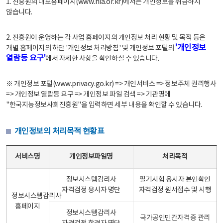
1. 진흥원의 대표홈페이지(www.nia.or.kr)에서는 개인정보를 취급하지
않습니다.
2. 진흥원이 운영하는 각 사업 홈페이지의 개인정보 처리 현황 및 목적 등은
'개인정보
개별 홈페이지의 하단 '개인정보 처리방침' 및 개인정보 포털의
열람등 요구'
에서 자세한 사항을 확인하실 수 있습니다.
※ 개인정보 포털(www.privacy.go.kr) => 개인서비스 => 정보주체 권리행사
=> 개인정보 열람등 요구 => 개인정보 파일 검색 => 기관명에
"한국지능정보사회진흥원"을 입력하면 세부 내용을 확인할 수 있습니다.
개인정보의 처리목적 현황표
개인정보의 처리목적 현황표 - 서비스명, 개인정보파일명, 처리목적으로 구성
서비스명
개인정보파일명
처리목적
정보시스템감리사
필기시험 응시자 본인확인
자격검정 응시자 명단
자격검정 원서접수 및 시행
정보시스템감리사
홈페이지
정보시스템감리사
국가공인민간자격증 관리