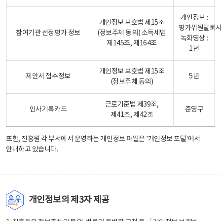
개인정보 :
개인정보 보호법 제15조
평가위원탈퇴
참여기관 선정평가 정보
(정보주체 동의) 소득세법
녹화영상 :
제145조, 제164조
1년
개인정보 보호법 제15조
제안서 접수정보
5년
(정보주체 동의)
근로기준법 제39조,
인사기록카드
준영구
제41조, 제42조
또한, 진흥원 각 부서에서 운영하는 개인정보 파일은
'개인정보 포털'
에서
안내하고 있습니다.
개인정보의 제3자 제공