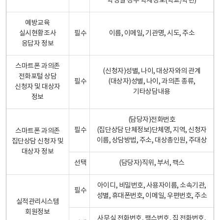
학생일 경우 학제정보(학교/학년)
예방교육
실시현황조사
필수
이름, 이메일, 기관명, 시도, 주소
응답자 정보
스마트폰 과의존
(신청자)성별, 나이, 대상자와의 관계
전화포털 상담
필수
(대상자)성별, 나이, 과의존 종류,
신청자 및 대상자
기타상담내용
정보
(담당자)전화번호
필수
(집단상담 단체정보)단체명, 지역, 신청자
스마트폰 과의존
이름, 상담방법, 주소, 대상총인원, 주대상
집단상담 신청자 및
대상자 정보
선택
(담당자)직위, 부서, 팩스
아이디, 비밀번호, 사용자이름, 소속기관,
필수
성별, 휴대폰번호, 이메일, 우편번호, 주소
실적관리시스템
회원정보
사무실 전화번호, 팩스번호, 집 전화번호,