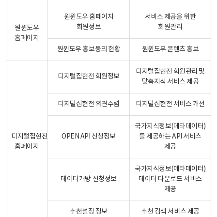
원윈도우 홈페이지
서비스 제공을 위한
회원정보
회원관리
원윈도우
홈페이지
원윈도우 홍보동의 현황
원윈도우 콘텐츠 홍보
디지털집현전 회원관리 및
디지털집현전 회원정보
맞춤지식 서비스 제공
디지털집현전 의견수렴
디지털집현전 서비스 개선
국가지식정보(메타데이터)
디지털집현전
OPEN API 신청정보
를 제공하는 API 서비스
홈페이지
제공
국가지식정보(메타데이터)
데이터개방 신청정보
데이터 다운로드 서비스
제공
추천설정 정보
추천 검색 서비스 제공