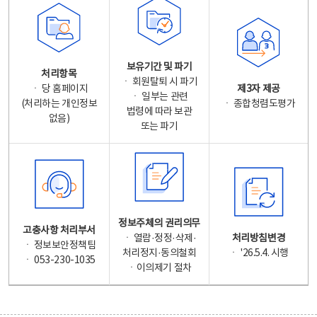
보유기간 및 파기
처리항목
ㆍ 회원탈퇴 시 파기
ㆍ 당 홈페이지
제3자 제공
ㆍ 일부는 관련
(처리하는 개인정보
ㆍ 종합청렴도평가
법령에 따라 보관
없음)
또는 파기
정보주체의 권리의무
고충사항 처리부서
ㆍ 열람·정정·삭제·
처리방침변경
ㆍ 정보보안정책팀
처리정지·동의철회
ㆍ '26.5.4. 시행
ㆍ 053-230-1035
ㆍ이의제기 절차