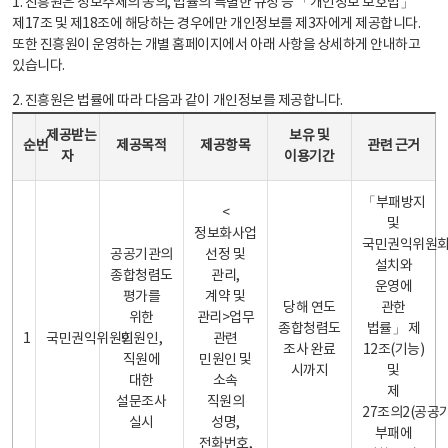
1. 진흥원은 정보주체의 동의, 법률의 특별한 규정 등 「개인정보 보호법」
제17조 및 제18조에 해당하는 경우에만 개인정보를 제3자에게 제공합니다.
또한 진흥원이 운영하는 개별 홈페이지에서 아래 사항을 상세하게 안내하고
있습니다.
2. 진흥원은 법률에 따라 다음과 같이 개인정보를 제공합니다.
개인정보 제공 안내표 - 순번, 제공받는자, 제공목적, 제공항목, 보유 및 이용기간 관련 근거로 구성
제공받는
보유 및
순번
제공목적
제공항목
관련 근거
자
이용기간
「부패방지
<
및
정보화사업
국민권익위원
공공기관의
선정 및
설치와
종합청렴도
관리,
운영에
평가를
계약 및
당해 연도
관한
위한
관리>업무
종합청렴도
법률」 제
1
국민권익위원회
민원인,
관련
조사 완료
12조(기능)
직원에
민원인 및
시까지
및
대한
소속
제
설문조사
직원의
27조의2(공공
실시
성명,
부패에
전화번호,