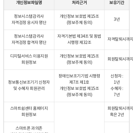
개인정보파일명
처리근거
보유기간
정보시스템감리사
개인정보 보호법 제15조
3년
자격검정 응시자 명단
(정보주체 등의)
정보시스템감리사
자격기본법 제34조 및 동법
자격탈퇴시까
자격검정 합격자 명단
시행령 제32조
디지털서비스 이용지원
개인정보 보호법 제15조
회원탈퇴시까
회원정보
(정보주체 동의)
장애인보조기기법 시행령
신청자 :
정보통신보조기기 신청자
제7조 제1호
1년
및 수혜자 회원관리
개인정보 보호법 제15조
수혜자 :
(정보주체 동의)
7년
스마트쉼센터 홈페이지
회원탈퇴시까
회원정보
혹은 2년
스마트폰 과의존