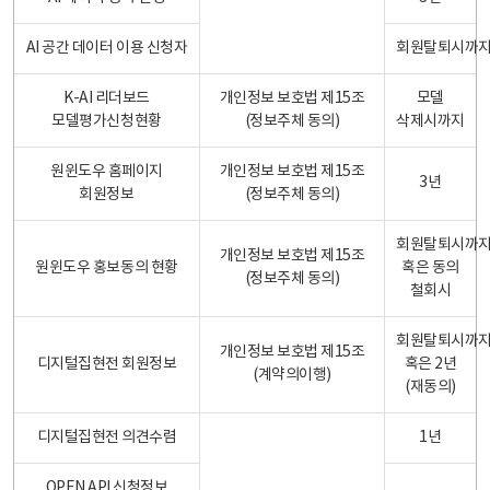
AI 공간 데이터 이용 신청자
회원탈퇴시까
K-AI 리더보드
개인정보 보호법 제15조
모델
모델평가신청현황
(정보주체 동의)
삭제시까지
원윈도우 홈페이지
개인정보 보호법 제15조
3년
회원정보
(정보주체 동의)
회원탈퇴시까
개인정보 보호법 제15조
원윈도우 홍보동의 현황
혹은 동의
(정보주체 동의)
철회시
회원탈퇴시까
개인정보 보호법 제15조
디지털집현전 회원정보
혹은 2년
(계약의이행)
(재동의)
디지털집현전 의견수렴
1년
OPEN API 신청정보