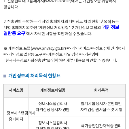
1. 진흥원의 대표홈페이지(www.nia.or.kr)에서는 개인정보를 취급하지
않습니다.
2. 진흥원이 운영하는 각 사업 홈페이지의 개인정보 처리 현황 및 목적 등은
'개인정보
개별 홈페이지의 하단 '개인정보 처리방침' 및 개인정보 포털의
열람등 요구'
에서 자세한 사항을 확인하실 수 있습니다.
※ 개인정보 포털(www.privacy.go.kr) => 개인서비스 => 정보주체 권리행사
=> 개인정보 열람등 요구 => 개인정보 파일 검색 => 기관명에
"한국지능정보사회진흥원"을 입력하면 세부 내용을 확인할 수 있습니다.
개인정보의 처리목적 현황표
개인정보의 처리목적 현황표 - 서비스명, 개인정보파일명, 처리목적으로 구성
서비스명
개인정보파일명
처리목적
정보시스템감리사
필기시험 응시자 본인확인
자격검정 응시자 명단
자격검정 원서접수 및 시행
정보시스템감리사
홈페이지
정보시스템감리사
국가공인민간자격증 관리