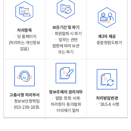
보유기간 및 파기
처리항목
ㆍ 회원탈퇴 시 파기
ㆍ 당 홈페이지
제3자 제공
ㆍ 일부는 관련
(처리하는 개인정보
ㆍ 종합청렴도평가
법령에 따라 보관
없음)
또는 파기
정보주체의 권리의무
고충사항 처리부서
ㆍ 열람·정정·삭제·
처리방침변경
ㆍ 정보보안정책팀
처리정지·동의철회
ㆍ '26.5.4. 시행
ㆍ 053-230-1035
ㆍ이의제기 절차