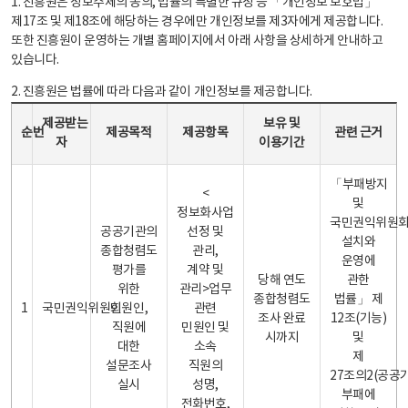
1. 진흥원은 정보주체의 동의, 법률의 특별한 규정 등 「개인정보 보호법」
제17조 및 제18조에 해당하는 경우에만 개인정보를 제3자에게 제공합니다.
또한 진흥원이 운영하는 개별 홈페이지에서 아래 사항을 상세하게 안내하고
있습니다.
2. 진흥원은 법률에 따라 다음과 같이 개인정보를 제공합니다.
개인정보 제공 안내표 - 순번, 제공받는자, 제공목적, 제공항목, 보유 및 이용기간 관련 근거로 구성
제공받는
보유 및
순번
제공목적
제공항목
관련 근거
자
이용기간
「부패방지
<
및
정보화사업
국민권익위원
공공기관의
선정 및
설치와
종합청렴도
관리,
운영에
평가를
계약 및
당해 연도
관한
위한
관리>업무
종합청렴도
법률」 제
1
국민권익위원회
민원인,
관련
조사 완료
12조(기능)
직원에
민원인 및
시까지
및
대한
소속
제
설문조사
직원의
27조의2(공공
실시
성명,
부패에
전화번호,