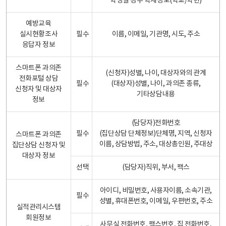
학생일 경우 학제정보(학교/학년)
예방교육
실시현황조사
필수
이름, 이메일, 기관명, 시도, 주소
응답자 정보
스마트폰 과의존
(신청자)성별, 나이, 대상자와의 관계
전화포털 상담
필수
(대상자)성별, 나이, 과의존 종류,
신청자 및 대상자
기타상담내용
정보
(담당자)전화번호
필수
(집단상담 단체정보)단체명, 지역, 신청자
스마트폰 과의존
이름, 상담방법, 주소, 대상총인원, 주대상
집단상담 신청자 및
대상자 정보
선택
(담당자)직위, 부서, 팩스
아이디, 비밀번호, 사용자이름, 소속기관,
필수
성별, 휴대폰번호, 이메일, 우편번호, 주소
실적관리시스템
회원정보
사무실 전화번호, 팩스번호, 집 전화번호,