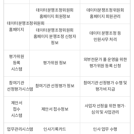
데이터분쟁조정위원회
데이터분쟁조정위원회
홈페이지 회원정보
홈페이지 회원관리
데이터분쟁조정위원회
홈페이지
데이터분쟁조정위원회
데이터 분쟁조정 등
홈페이지 분쟁조정 신청자
민원사무 처리
정보
평가위원
외부전문가 풀 운영을 위한
등록
평가위원 정보
평가위원 등록 신청
시스템
참여기관
참여기관 선정평가 수행 및
참여기관 선정평가 정보
선정평가시스템
평가비 지급
제안서
사업자 선정을 위한 평가·
접수
제안서 접수정보
심의 및 사업관리
시스템
업무관리시스템
인사기록카드
인사 업무 수행