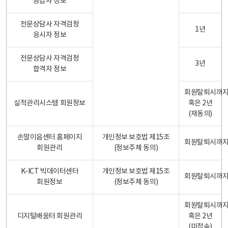
응답자 정보
전문상담사 자격검정
1년
응시자 정보
전문상담사 자격검정
3년
합격자 정보
회원탈퇴시까
실적관리시스템 회원정보
혹은 2년
(재동의)
손말이음센터 홈페이지
개인정보 보호법 제15조
회원탈퇴시까
회원관리
(정보주체 동의)
K-ICT 빅데이터센터
개인정보 보호법 제15조
회원탈퇴시까
회원정보
(정보주체 동의)
회원탈퇴시까
디지털배움터 회원관리
혹은 2년
(미접속)