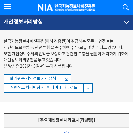
본문
전체메뉴
전체메뉴 열기
검
한국지능정보사회진흥원
바로가기
바로가기
개인정보처리방침
한국지능정보사회진흥원(이하 진흥원)이 취급하는 모든 개인정보는
개인정보보호법 등 관련 법령을 준수하여 수집·보유 및 처리되고 있습니다.
또한 개인정보주체의 권익을 보장하고 관련한 고충을 원활히 처리하기 위하여
개인정보처리방침을 두고 있습니다.
본 방침은 2026년 5월 4일부터 시행됩니다.
알기쉬운 개인정보 처리방침
개인정보 처리방침 전·후 대비표 다운로드
주요 개인정보 처리 표시(라벨링) - 주요 개인정보 처리 표시를 나타내는표
【주요 개인정보 처리 표시(라벨링)】