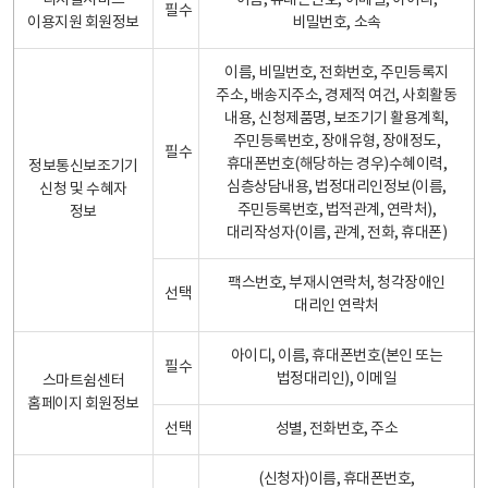
디지털서비스
이름, 휴대폰번호, 이메일, 아이디,
필수
이용지원 회원정보
비밀번호, 소속
이름, 비밀번호, 전화번호, 주민등록지
주소, 배송지주소, 경제적 여건, 사회활동
내용, 신청제품명, 보조기기 활용계획,
주민등록번호, 장애유형, 장애정도,
필수
휴대폰번호(해당하는 경우)수혜이력,
정보통신보조기기
심층상담내용, 법정대리인정보(이름,
신청 및 수혜자
주민등록번호, 법적관계, 연락처),
정보
대리작성자(이름, 관계, 전화, 휴대폰)
팩스번호, 부재시연락처, 청각장애인
선택
대리인 연락처
아이디, 이름, 휴대폰번호(본인 또는
필수
법정대리인), 이메일
스마트쉼센터
홈페이지 회원정보
선택
성별, 전화번호, 주소
(신청자)이름, 휴대폰번호,