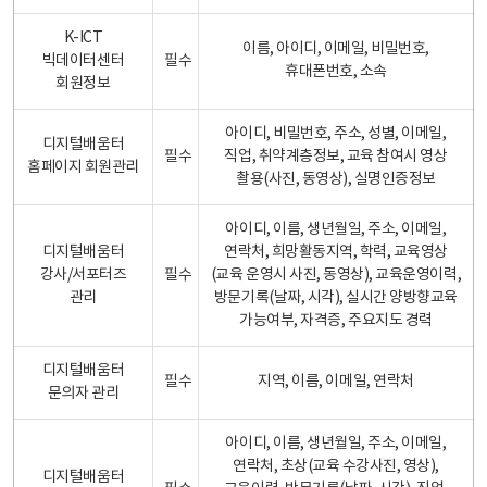
K-ICT
이름, 아이디, 이메일, 비밀번호,
빅데이터센터
필수
휴대폰번호, 소속
회원정보
아이디, 비밀번호, 주소, 성별, 이메일,
디지털배움터
필수
직업, 취약계층정보, 교육 참여시 영상
홈페이지 회원관리
촬용(사진, 동영상), 실명인증정보
아이디, 이름, 생년월일, 주소, 이메일,
디지털배움터
연락처, 희망활동지역, 학력, 교육영상
강사/서포터즈
필수
(교육 운영시 사진, 동영상), 교육운영이력,
관리
방문기록(날짜, 시각), 실시간 양방향교육
가능여부, 자격증, 주요지도 경력
디지털배움터
필수
지역, 이름, 이메일, 연락처
문의자 관리
아이디, 이름, 생년월일, 주소, 이메일,
연락처, 초상(교육 수강사진, 영상),
디지털배움터