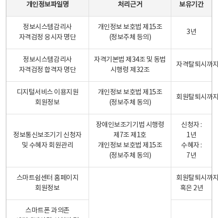
개인정보파일명
처리근거
보유기간
정보시스템감리사
개인정보 보호법 제15조
3년
자격검정 응시자 명단
(정보주체 등의)
정보시스템감리사
자격기본법 제34조 및 동법
자격탈퇴시까
자격검정 합격자 명단
시행령 제32조
디지털서비스 이용지원
개인정보 보호법 제15조
회원탈퇴시까
회원정보
(정보주체 동의)
장애인보조기기법 시행령
신청자 :
정보통신보조기기 신청자
제7조 제1호
1년
및 수혜자 회원관리
개인정보 보호법 제15조
수혜자 :
(정보주체 동의)
7년
스마트쉼센터 홈페이지
회원탈퇴시까
회원정보
혹은 2년
스마트폰 과의존