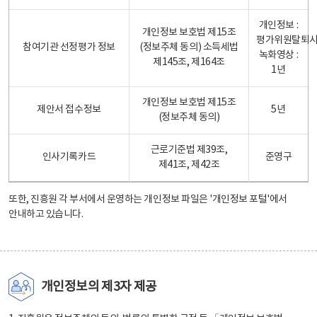
개인정보 :
개인정보 보호법 제15조
평가위원탈퇴
참여기관 선정평가 정보
(정보주체 동의) 소득세법
녹화영상 :
제145조, 제164조
1년
개인정보 보호법 제15조
제안서 접수정보
5년
(정보주체 동의)
근로기준법 제39조,
인사기록카드
준영구
제41조, 제42조
또한, 진흥원 각 부서에서 운영하는 개인정보 파일은
'개인정보 포털'
에서
안내하고 있습니다.
개인정보의 제3자 제공