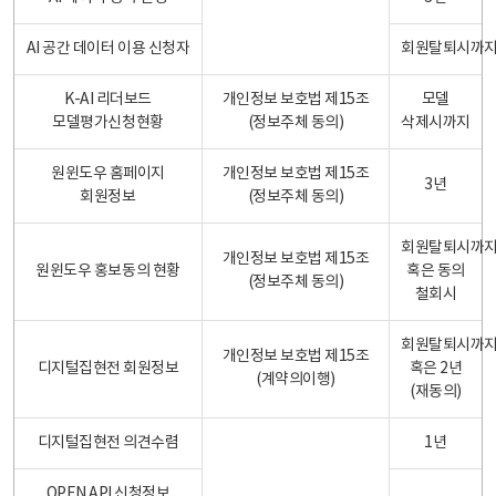
AI 공간 데이터 이용 신청자
회원탈퇴시까
K-AI 리더보드
개인정보 보호법 제15조
모델
모델평가신청현황
(정보주체 동의)
삭제시까지
원윈도우 홈페이지
개인정보 보호법 제15조
3년
회원정보
(정보주체 동의)
회원탈퇴시까
개인정보 보호법 제15조
원윈도우 홍보동의 현황
혹은 동의
(정보주체 동의)
철회시
회원탈퇴시까
개인정보 보호법 제15조
디지털집현전 회원정보
혹은 2년
(계약의이행)
(재동의)
디지털집현전 의견수렴
1년
OPEN API 신청정보