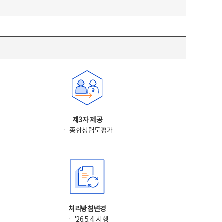
제3자 제공
ㆍ 종합청렴도평가
처리방침변경
ㆍ '26.5.4. 시행