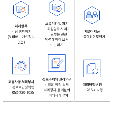
보유기간 및 파기
처리항목
ㆍ 회원탈퇴 시 파기
ㆍ 당 홈페이지
제3자 제공
ㆍ 일부는 관련
(처리하는 개인정보
ㆍ 종합청렴도평가
법령에 따라 보관
없음)
또는 파기
정보주체의 권리의무
고충사항 처리부서
ㆍ 열람·정정·삭제·
처리방침변경
ㆍ 정보보안정책팀
처리정지·동의철회
ㆍ '26.5.4. 시행
ㆍ 053-230-1035
ㆍ이의제기 절차