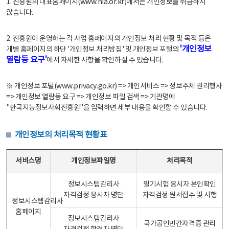
1. 진흥원의 대표홈페이지(www.nia.or.kr)에서는 개인정보를 취급하지
않습니다.
2. 진흥원이 운영하는 각 사업 홈페이지의 개인정보 처리 현황 및 목적 등은
'개인정보
개별 홈페이지의 하단 '개인정보 처리방침' 및 개인정보 포털의
열람등 요구'
에서 자세한 사항을 확인하실 수 있습니다.
※ 개인정보 포털(www.privacy.go.kr) => 개인서비스 => 정보주체 권리행사
=> 개인정보 열람등 요구 => 개인정보 파일 검색 => 기관명에
"한국지능정보사회진흥원"을 입력하면 세부 내용을 확인할 수 있습니다.
개인정보의 처리목적 현황표
개인정보의 처리목적 현황표 - 서비스명, 개인정보파일명, 처리목적으로 구성
서비스명
개인정보파일명
처리목적
정보시스템감리사
필기시험 응시자 본인확인
자격검정 응시자 명단
자격검정 원서접수 및 시행
정보시스템감리사
홈페이지
정보시스템감리사
국가공인민간자격증 관리