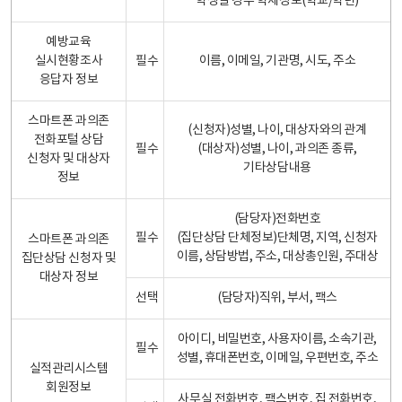
학생일 경우 학제정보(학교/학년)
예방교육
실시현황조사
필수
이름, 이메일, 기관명, 시도, 주소
응답자 정보
스마트폰 과의존
(신청자)성별, 나이, 대상자와의 관계
전화포털 상담
필수
(대상자)성별, 나이, 과의존 종류,
신청자 및 대상자
기타상담내용
정보
(담당자)전화번호
필수
(집단상담 단체정보)단체명, 지역, 신청자
스마트폰 과의존
이름, 상담방법, 주소, 대상총인원, 주대상
집단상담 신청자 및
대상자 정보
선택
(담당자)직위, 부서, 팩스
아이디, 비밀번호, 사용자이름, 소속기관,
필수
성별, 휴대폰번호, 이메일, 우편번호, 주소
실적관리시스템
회원정보
사무실 전화번호, 팩스번호, 집 전화번호,