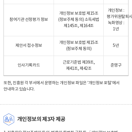
개인정보 :
개인정보 보호법 제15조
평가위원탈퇴
참여기관 선정평가 정보
(정보주체 동의) 소득세법
녹화영상 :
제145조, 제164조
1년
개인정보 보호법 제15조
제안서 접수정보
5년
(정보주체 동의)
근로기준법 제39조,
인사기록카드
준영구
제41조, 제42조
또한, 진흥원 각 부서에서 운영하는 개인정보 파일은
'개인정보 포털'
에서
안내하고 있습니다.
개인정보의 제3자 제공