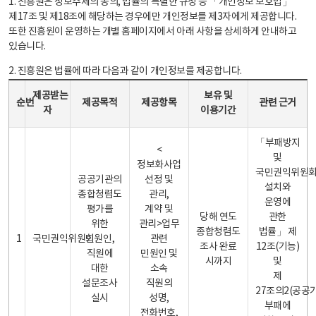
1. 진흥원은 정보주체의 동의, 법률의 특별한 규정 등 「개인정보 보호법」
제17조 및 제18조에 해당하는 경우에만 개인정보를 제3자에게 제공합니다.
또한 진흥원이 운영하는 개별 홈페이지에서 아래 사항을 상세하게 안내하고
있습니다.
2. 진흥원은 법률에 따라 다음과 같이 개인정보를 제공합니다.
개인정보 제공 안내표 - 순번, 제공받는자, 제공목적, 제공항목, 보유 및 이용기간 관련 근거로 구성
제공받는
보유 및
순번
제공목적
제공항목
관련 근거
자
이용기간
「부패방지
<
및
정보화사업
국민권익위원
공공기관의
선정 및
설치와
종합청렴도
관리,
운영에
평가를
계약 및
당해 연도
관한
위한
관리>업무
종합청렴도
법률」 제
1
국민권익위원회
민원인,
관련
조사 완료
12조(기능)
직원에
민원인 및
시까지
및
대한
소속
제
설문조사
직원의
27조의2(공공
실시
성명,
부패에
전화번호,