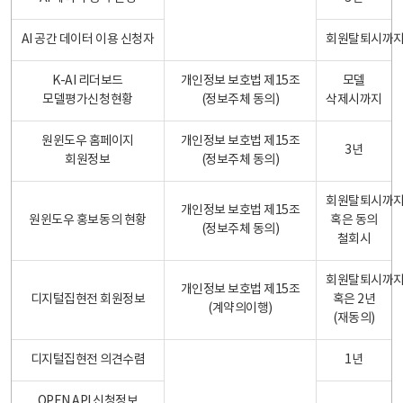
AI 공간 데이터 이용 신청자
회원탈퇴시까
K-AI 리더보드
개인정보 보호법 제15조
모델
모델평가신청현황
(정보주체 동의)
삭제시까지
원윈도우 홈페이지
개인정보 보호법 제15조
3년
회원정보
(정보주체 동의)
회원탈퇴시까
개인정보 보호법 제15조
원윈도우 홍보동의 현황
혹은 동의
(정보주체 동의)
철회시
회원탈퇴시까
개인정보 보호법 제15조
디지털집현전 회원정보
혹은 2년
(계약의이행)
(재동의)
디지털집현전 의견수렴
1년
OPEN API 신청정보