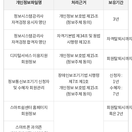
개인정보파일명
처리근거
보유기간
정보시스템감리사
개인정보 보호법 제15조
3년
자격검정 응시자 명단
(정보주체 등의)
정보시스템감리사
자격기본법 제34조 및 동법
자격탈퇴시까
자격검정 합격자 명단
시행령 제32조
디지털서비스 이용지원
개인정보 보호법 제15조
회원탈퇴시까
회원정보
(정보주체 동의)
장애인보조기기법 시행령
신청자 :
정보통신보조기기 신청자
제7조 제1호
1년
및 수혜자 회원관리
개인정보 보호법 제15조
수혜자 :
(정보주체 동의)
7년
스마트쉼센터 홈페이지
회원탈퇴시까
회원정보
혹은 2년
스마트폰 과의존