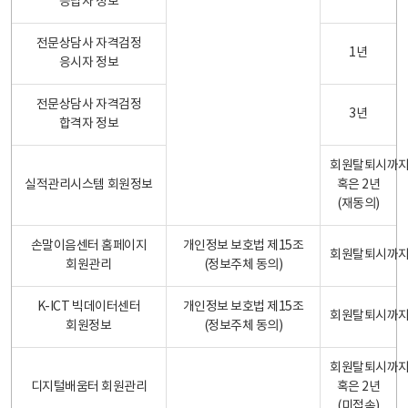
응답자 정보
전문상담사 자격검정
1년
응시자 정보
전문상담사 자격검정
3년
합격자 정보
회원탈퇴시까
실적관리시스템 회원정보
혹은 2년
(재동의)
손말이음센터 홈페이지
개인정보 보호법 제15조
회원탈퇴시까
회원관리
(정보주체 동의)
K-ICT 빅데이터센터
개인정보 보호법 제15조
회원탈퇴시까
회원정보
(정보주체 동의)
회원탈퇴시까
디지털배움터 회원관리
혹은 2년
(미접속)