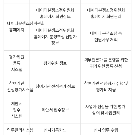
데이터분쟁조정위원회
데이터분쟁조정위원회
홈페이지 회원정보
홈페이지 회원관리
데이터분쟁조정위원회
홈페이지
데이터분쟁조정위원회
데이터 분쟁조정 등
홈페이지 분쟁조정 신청자
민원사무 처리
정보
평가위원
외부전문가 풀 운영을 위한
등록
평가위원 정보
평가위원 등록 신청
시스템
참여기관
참여기관 선정평가 수행 및
참여기관 선정평가 정보
선정평가시스템
평가비 지급
제안서
사업자 선정을 위한 평가·
접수
제안서 접수정보
심의 및 사업관리
시스템
업무관리시스템
인사기록카드
인사 업무 수행