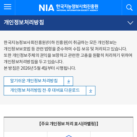
본문
전체메뉴
전체메뉴 열기
검
한국지능정보사회진흥원
바로가기
바로가기
개인정보처리방침
한국지능정보사회진흥원(이하 진흥원)이 취급하는 모든 개인정보는
개인정보보호법 등 관련 법령을 준수하여 수집·보유 및 처리되고 있습니다.
또한 개인정보주체의 권익을 보장하고 관련한 고충을 원활히 처리하기 위하여
개인정보처리방침을 두고 있습니다.
본 방침은 2026년 5월 4일부터 시행됩니다.
알기쉬운 개인정보 처리방침
개인정보 처리방침 전·후 대비표 다운로드
주요 개인정보 처리 표시(라벨링) - 주요 개인정보 처리 표시를 나타내는표
【주요 개인정보 처리 표시(라벨링)】