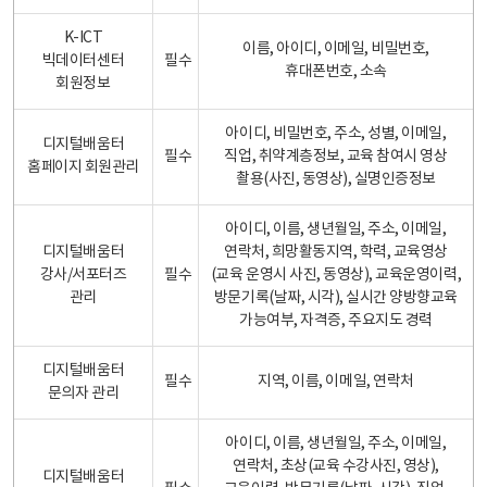
K-ICT
이름, 아이디, 이메일, 비밀번호,
빅데이터센터
필수
휴대폰번호, 소속
회원정보
아이디, 비밀번호, 주소, 성별, 이메일,
디지털배움터
필수
직업, 취약계층정보, 교육 참여시 영상
홈페이지 회원관리
촬용(사진, 동영상), 실명인증정보
아이디, 이름, 생년월일, 주소, 이메일,
디지털배움터
연락처, 희망활동지역, 학력, 교육영상
강사/서포터즈
필수
(교육 운영시 사진, 동영상), 교육운영이력,
관리
방문기록(날짜, 시각), 실시간 양방향교육
가능여부, 자격증, 주요지도 경력
디지털배움터
필수
지역, 이름, 이메일, 연락처
문의자 관리
아이디, 이름, 생년월일, 주소, 이메일,
연락처, 초상(교육 수강사진, 영상),
디지털배움터