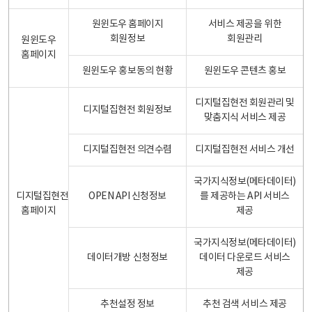
원윈도우 홈페이지
서비스 제공을 위한
회원정보
회원관리
원윈도우
홈페이지
원윈도우 홍보동의 현황
원윈도우 콘텐츠 홍보
디지털집현전 회원관리 및
디지털집현전 회원정보
맞춤지식 서비스 제공
디지털집현전 의견수렴
디지털집현전 서비스 개선
국가지식정보(메타데이터)
디지털집현전
OPEN API 신청정보
를 제공하는 API 서비스
홈페이지
제공
국가지식정보(메타데이터)
데이터개방 신청정보
데이터 다운로드 서비스
제공
추천설정 정보
추천 검색 서비스 제공