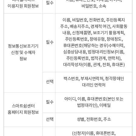
디지털서비스
이름, 휴대폰번호, 이메일, 아이디,
필수
이용지원 회원정보
비밀번호, 소속
이름, 비밀번호, 전화번호, 주민등록지
주소, 배송지주소, 경제적 여건, 사회활동
내용, 신청제품명, 보조기기 활용계획,
주민등록번호, 장애유형, 장애정도,
필수
휴대폰번호(해당하는 경우)수혜이력,
정보통신보조기기
심층상담내용, 법정대리인정보(이름,
신청 및 수혜자
주민등록번호, 법적관계, 연락처),
정보
대리작성자(이름, 관계, 전화, 휴대폰)
팩스번호, 부재시연락처, 청각장애인
선택
대리인 연락처
아이디, 이름, 휴대폰번호(본인 또는
필수
법정대리인), 이메일
스마트쉼센터
홈페이지 회원정보
선택
성별, 전화번호, 주소
(신청자)이름, 휴대폰번호,