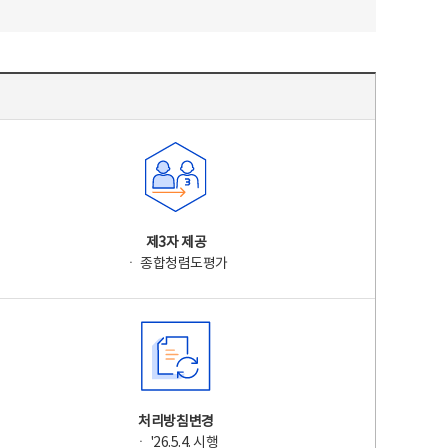
제3자 제공
ㆍ 종합청렴도평가
처리방침변경
ㆍ '26.5.4. 시행