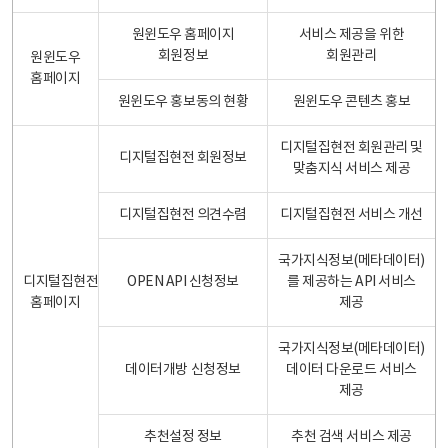
원윈도우 홈페이지
서비스 제공을 위한
회원정보
회원관리
원윈도우
홈페이지
원윈도우 홍보동의 현황
원윈도우 콘텐츠 홍보
디지털집현전 회원관리 및
디지털집현전 회원정보
맞춤지식 서비스 제공
디지털집현전 의견수렴
디지털집현전 서비스 개선
국가지식정보(메타데이터)
디지털집현전
OPEN API 신청정보
를 제공하는 API 서비스
홈페이지
제공
국가지식정보(메타데이터)
데이터개방 신청정보
데이터 다운로드 서비스
제공
추천설정 정보
추천 검색 서비스 제공