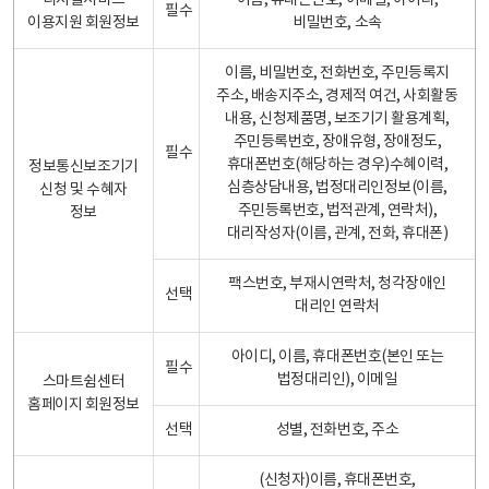
디지털서비스
이름, 휴대폰번호, 이메일, 아이디,
필수
이용지원 회원정보
비밀번호, 소속
이름, 비밀번호, 전화번호, 주민등록지
주소, 배송지주소, 경제적 여건, 사회활동
내용, 신청제품명, 보조기기 활용계획,
주민등록번호, 장애유형, 장애정도,
필수
휴대폰번호(해당하는 경우)수혜이력,
정보통신보조기기
심층상담내용, 법정대리인정보(이름,
신청 및 수혜자
주민등록번호, 법적관계, 연락처),
정보
대리작성자(이름, 관계, 전화, 휴대폰)
팩스번호, 부재시연락처, 청각장애인
선택
대리인 연락처
아이디, 이름, 휴대폰번호(본인 또는
필수
법정대리인), 이메일
스마트쉼센터
홈페이지 회원정보
선택
성별, 전화번호, 주소
(신청자)이름, 휴대폰번호,