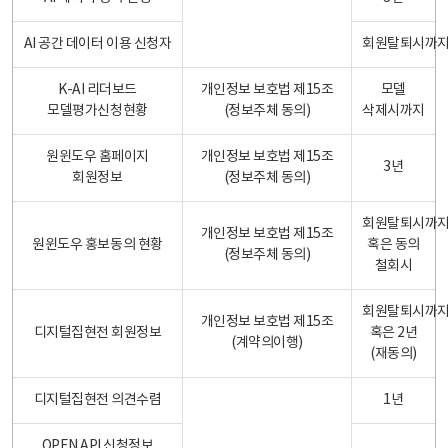
AI 공간 데이터 이용 신청자
회원탈퇴시까
K-AI 리더보드
개인정보 보호법 제15조
모델
모델평가신청현황
(정보주체 동의)
삭제시까지
원윈도우 홈페이지
개인정보 보호법 제15조
3년
회원정보
(정보주체 동의)
회원탈퇴시까
개인정보 보호법 제15조
원윈도우 홍보동의 현황
혹은 동의
(정보주체 동의)
철회시
회원탈퇴시까
개인정보 보호법 제15조
디지털집현전 회원정보
혹은 2년
(계약의이행)
(재동의)
디지털집현전 의견수렴
1년
OPEN API 신청정보