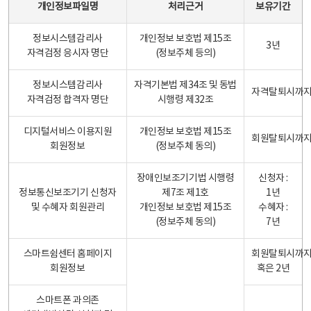
개인정보파일명
처리근거
보유기간
정보시스템감리사
개인정보 보호법 제15조
3년
자격검정 응시자 명단
(정보주체 등의)
정보시스템감리사
자격기본법 제34조 및 동법
자격탈퇴시까
자격검정 합격자 명단
시행령 제32조
디지털서비스 이용지원
개인정보 보호법 제15조
회원탈퇴시까
회원정보
(정보주체 동의)
장애인보조기기법 시행령
신청자 :
정보통신보조기기 신청자
제7조 제1호
1년
및 수혜자 회원관리
개인정보 보호법 제15조
수혜자 :
(정보주체 동의)
7년
스마트쉼센터 홈페이지
회원탈퇴시까
회원정보
혹은 2년
스마트폰 과의존