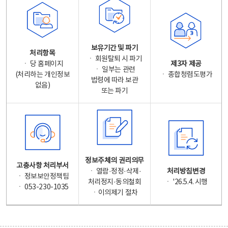
보유기간 및 파기
처리항목
ㆍ 회원탈퇴 시 파기
ㆍ 당 홈페이지
제3자 제공
ㆍ 일부는 관련
(처리하는 개인정보
ㆍ 종합청렴도평가
법령에 따라 보관
없음)
또는 파기
정보주체의 권리의무
고충사항 처리부서
ㆍ 열람·정정·삭제·
처리방침변경
ㆍ 정보보안정책팀
처리정지·동의철회
ㆍ '26.5.4. 시행
ㆍ 053-230-1035
ㆍ이의제기 절차