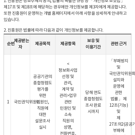
1. 진흥원은 정보주체의 동의, 법률의 특별한 규정 등 「개인정보 보호법」
제17조 및 제18조에 해당하는 경우에만 개인정보를 제3자에게 제공합니다.
또한 진흥원이 운영하는 개별 홈페이지에서 아래 사항을 상세하게 안내하고
있습니다.
2. 진흥원은 법률에 따라 다음과 같이 개인정보를 제공합니다.
개인정보 제공 안내표 - 순번, 제공받는자, 제공목적, 제공항목, 보유 및 이용기간 관련 근거로 구성
제공받는
보유 및
순번
제공목적
제공항목
관련 근거
자
이용기간
「부패방지
<
및
정보화사업
국민권익위원
공공기관의
선정 및
설치와
종합청렴도
관리,
운영에
평가를
계약 및
당해 연도
관한
위한
관리>업무
종합청렴도
법률」 제
1
국민권익위원회
민원인,
관련
조사 완료
12조(기능)
직원에
민원인 및
시까지
및
대한
소속
제
설문조사
직원의
27조의2(공공
실시
성명,
부패에
전화번호,