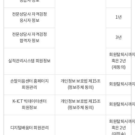
응답자 정보
전문상담사 자격검정
1년
응시자 정보
전문상담사 자격검정
3년
합격자 정보
회원탈퇴시까
실적관리시스템 회원정보
혹은 2년
(재동의)
손말이음센터 홈페이지
개인정보 보호법 제15조
회원탈퇴시까
회원관리
(정보주체 동의)
K-ICT 빅데이터센터
개인정보 보호법 제15조
회원탈퇴시까
회원정보
(정보주체 동의)
회원탈퇴시까
디지털배움터 회원관리
혹은 2년
(미접속)