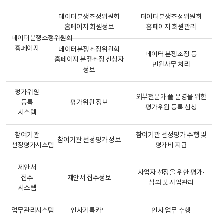
데이터분쟁조정위원회
데이터분쟁조정위원회
홈페이지 회원정보
홈페이지 회원관리
데이터분쟁조정위원회
홈페이지
데이터분쟁조정위원회
데이터 분쟁조정 등
홈페이지 분쟁조정 신청자
민원사무 처리
정보
평가위원
외부전문가 풀 운영을 위한
등록
평가위원 정보
평가위원 등록 신청
시스템
참여기관
참여기관 선정평가 수행 및
참여기관 선정평가 정보
선정평가시스템
평가비 지급
제안서
사업자 선정을 위한 평가·
접수
제안서 접수정보
심의 및 사업관리
시스템
업무관리시스템
인사기록카드
인사 업무 수행