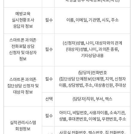
학생일 경우 학제정보(학교/학년)
예방교육
실시현황조사
필수
이름, 이메일, 기관명, 시도, 주소
응답자 정보
스마트폰 과의존
(신청자)성별, 나이, 대상자와의 관계
전화포털 상담
필수
(대상자)성별, 나이, 과의존 종류,
신청자 및 대상자
기타상담내용
정보
(담당자)전화번호
필수
(집단상담 단체정보)단체명, 지역, 신청자
스마트폰 과의존
이름, 상담방법, 주소, 대상총인원, 주대상
집단상담 신청자 및
대상자 정보
선택
(담당자)직위, 부서, 팩스
아이디, 비밀번호, 사용자이름, 소속기관,
필수
성별, 휴대폰번호, 이메일, 우편번호, 주소
실적관리시스템
회원정보
사무실 전화번호, 팩스번호, 집 전화번호,