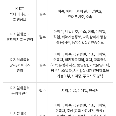
K-ICT
이름, 아이디, 이메일, 비밀번호,
빅데이터센터
필수
휴대폰번호, 소속
회원정보
아이디, 비밀번호, 주소, 성별, 이메일,
디지털배움터
필수
직업, 취약계층정보, 교육 참여시 영상
홈페이지 회원관리
촬용(사진, 동영상), 실명인증정보
아이디, 이름, 생년월일, 주소, 이메일,
디지털배움터
연락처, 희망활동지역, 학력, 교육영상
강사/서포터즈
필수
(교육 운영시 사진, 동영상), 교육운영이력,
관리
방문기록(날짜, 시각), 실시간 양방향교육
가능여부, 자격증, 주요지도 경력
디지털배움터
필수
지역, 이름, 이메일, 연락처
문의자 관리
아이디, 이름, 생년월일, 주소, 이메일,
연락처, 초상(교육 수강사진, 영상),
디지털배움터