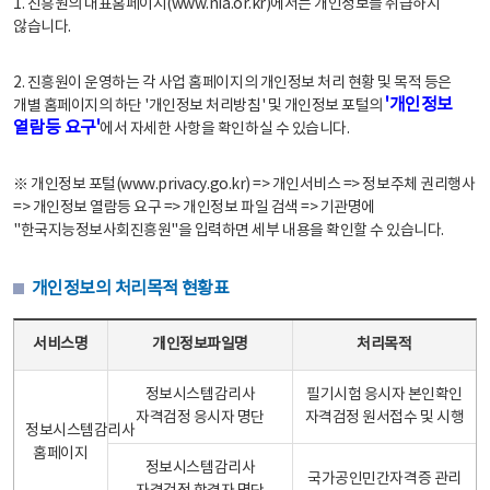
1. 진흥원의 대표홈페이지(www.nia.or.kr)에서는 개인정보를 취급하지
않습니다.
2. 진흥원이 운영하는 각 사업 홈페이지의 개인정보 처리 현황 및 목적 등은
'개인정보
개별 홈페이지의 하단 '개인정보 처리방침' 및 개인정보 포털의
열람등 요구'
에서 자세한 사항을 확인하실 수 있습니다.
※ 개인정보 포털(www.privacy.go.kr) => 개인서비스 => 정보주체 권리행사
=> 개인정보 열람등 요구 => 개인정보 파일 검색 => 기관명에
"한국지능정보사회진흥원"을 입력하면 세부 내용을 확인할 수 있습니다.
개인정보의 처리목적 현황표
개인정보의 처리목적 현황표 - 서비스명, 개인정보파일명, 처리목적으로 구성
서비스명
개인정보파일명
처리목적
정보시스템감리사
필기시험 응시자 본인확인
자격검정 응시자 명단
자격검정 원서접수 및 시행
정보시스템감리사
홈페이지
정보시스템감리사
국가공인민간자격증 관리