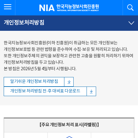
본문
전체메뉴
전체메뉴 열기
검
한국지능정보사회진흥원
바로가기
바로가기
개인정보처리방침
한국지능정보사회진흥원(이하 진흥원)이 취급하는 모든 개인정보는
개인정보보호법 등 관련 법령을 준수하여 수집·보유 및 처리되고 있습니다.
또한 개인정보주체의 권익을 보장하고 관련한 고충을 원활히 처리하기 위하여
개인정보처리방침을 두고 있습니다.
본 방침은 2026년 5월 4일부터 시행됩니다.
알기쉬운 개인정보 처리방침
개인정보 처리방침 전·후 대비표 다운로드
주요 개인정보 처리 표시(라벨링) - 주요 개인정보 처리 표시를 나타내는표
【주요 개인정보 처리 표시(라벨링)】