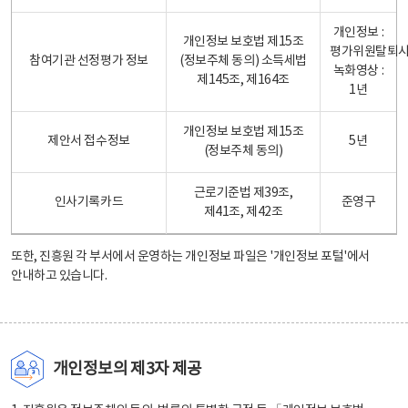
개인정보 :
개인정보 보호법 제15조
평가위원탈퇴
참여기관 선정평가 정보
(정보주체 동의) 소득세법
녹화영상 :
제145조, 제164조
1년
개인정보 보호법 제15조
제안서 접수정보
5년
(정보주체 동의)
근로기준법 제39조,
인사기록카드
준영구
제41조, 제42조
또한, 진흥원 각 부서에서 운영하는 개인정보 파일은
'개인정보 포털'
에서
안내하고 있습니다.
개인정보의 제3자 제공