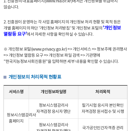
1. 진흥원의 대표홈페이지(www.nia.or.kr)에서는 개인정보를 취급하지
않습니다.
2. 진흥원이 운영하는 각 사업 홈페이지의 개인정보 처리 현황 및 목적 등은
'개인정보
개별 홈페이지의 하단 '개인정보 처리방침' 및 개인정보 포털의
열람등 요구'
에서 자세한 사항을 확인하실 수 있습니다.
※ 개인정보 포털(www.privacy.go.kr) => 개인서비스 => 정보주체 권리행사
=> 개인정보 열람등 요구 => 개인정보 파일 검색 => 기관명에
"한국지능정보사회진흥원"을 입력하면 세부 내용을 확인할 수 있습니다.
개인정보의 처리목적 현황표
개인정보의 처리목적 현황표 - 서비스명, 개인정보파일명, 처리목적으로 구성
서비스명
개인정보파일명
처리목적
정보시스템감리사
필기시험 응시자 본인확인
자격검정 응시자 명단
자격검정 원서접수 및 시행
정보시스템감리사
홈페이지
정보시스템감리사
국가공인민간자격증 관리