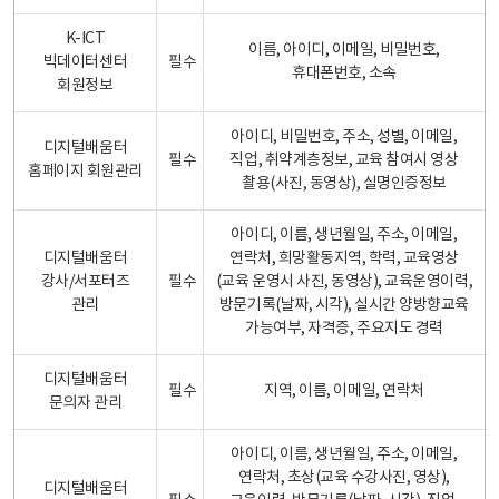
K-ICT
이름, 아이디, 이메일, 비밀번호,
빅데이터센터
필수
휴대폰번호, 소속
회원정보
아이디, 비밀번호, 주소, 성별, 이메일,
디지털배움터
필수
직업, 취약계층정보, 교육 참여시 영상
홈페이지 회원관리
촬용(사진, 동영상), 실명인증정보
아이디, 이름, 생년월일, 주소, 이메일,
디지털배움터
연락처, 희망활동지역, 학력, 교육영상
강사/서포터즈
필수
(교육 운영시 사진, 동영상), 교육운영이력,
관리
방문기록(날짜, 시각), 실시간 양방향교육
가능여부, 자격증, 주요지도 경력
디지털배움터
필수
지역, 이름, 이메일, 연락처
문의자 관리
아이디, 이름, 생년월일, 주소, 이메일,
연락처, 초상(교육 수강사진, 영상),
디지털배움터