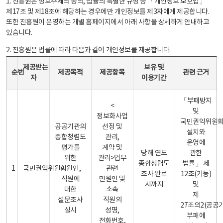
1. 진흥원은 정보주체의 동의, 법률의 특별한 규정 등 「개인정보 보호법」
제17조 및 제18조에 해당하는 경우에만 개인정보를 제3자에게 제공합니다.
또한 진흥원이 운영하는 개별 홈페이지에서 아래 사항을 상세하게 안내하고
있습니다.
2. 진흥원은 법률에 따라 다음과 같이 개인정보를 제공합니다.
개인정보 제공 안내표 - 순번, 제공받는자, 제공목적, 제공항목, 보유 및 이용기간 관련 근거로 구성
제공받는
보유 및
순번
제공목적
제공항목
관련 근거
자
이용기간
「부패방지
<
및
정보화사업
국민권익위원
공공기관의
선정 및
설치와
종합청렴도
관리,
운영에
평가를
계약 및
당해 연도
관한
위한
관리>업무
종합청렴도
법률」 제
1
국민권익위원회
민원인,
관련
조사 완료
12조(기능)
직원에
민원인 및
시까지
및
대한
소속
제
설문조사
직원의
27조의2(공공
실시
성명,
부패에
전화번호,