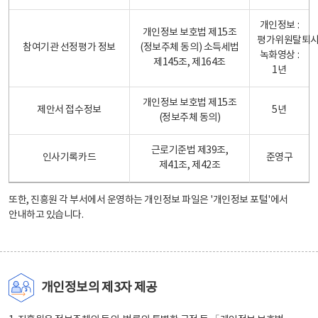
개인정보 :
개인정보 보호법 제15조
평가위원탈퇴
참여기관 선정평가 정보
(정보주체 동의) 소득세법
녹화영상 :
제145조, 제164조
1년
개인정보 보호법 제15조
제안서 접수정보
5년
(정보주체 동의)
근로기준법 제39조,
인사기록카드
준영구
제41조, 제42조
또한, 진흥원 각 부서에서 운영하는 개인정보 파일은
'개인정보 포털'
에서
안내하고 있습니다.
개인정보의 제3자 제공