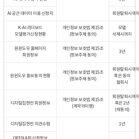
AI 공간 데이터 이용 신청자
회원탈퇴시까
K-AI 리더보드
개인정보 보호법 제15조
모델
모델평가신청현황
(정보주체 동의)
삭제시까지
원윈도우 홈페이지
개인정보 보호법 제15조
3년
회원정보
(정보주체 동의)
회원탈퇴시까
개인정보 보호법 제15조
원윈도우 홍보동의 현황
혹은 동의
(정보주체 동의)
철회시
회원탈퇴시까
개인정보 보호법 제15조
디지털집현전 회원정보
혹은 2년
(계약의이행)
(재동의)
디지털집현전 의견수렴
1년
OPEN API 신청정보