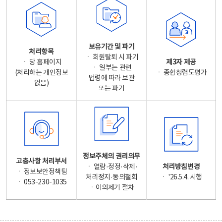
보유기간 및 파기
처리항목
ㆍ 회원탈퇴 시 파기
ㆍ 당 홈페이지
제3자 제공
ㆍ 일부는 관련
(처리하는 개인정보
ㆍ 종합청렴도평가
법령에 따라 보관
없음)
또는 파기
정보주체의 권리의무
고충사항 처리부서
ㆍ 열람·정정·삭제·
처리방침변경
ㆍ 정보보안정책팀
처리정지·동의철회
ㆍ '26.5.4. 시행
ㆍ 053-230-1035
ㆍ이의제기 절차