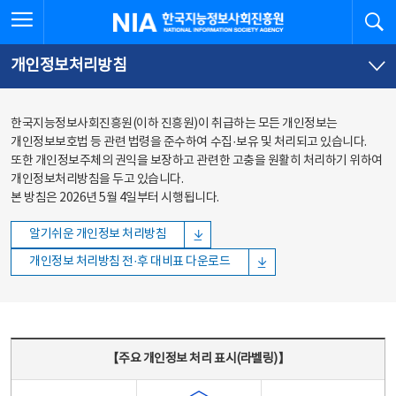
본문
전체메뉴
전체메뉴 열기
검
한국지능정보사회진흥원
바로가기
바로가기
개인정보처리방침
한국지능정보사회진흥원(이하 진흥원)이 취급하는 모든 개인정보는
개인정보보호법 등 관련 법령을 준수하여 수집·보유 및 처리되고 있습니다.
또한 개인정보주체의 권익을 보장하고 관련한 고충을 원활히 처리하기 위하여
개인정보처리방침을 두고 있습니다.
본 방침은 2026년 5월 4일부터 시행됩니다.
알기쉬운 개인정보 처리방침
개인정보 처리방침 전·후 대비표 다운로드
주요 개인정보 처리 표시(라벨링) - 주요 개인정보 처리 표시를 나타내는표
【주요 개인정보 처리 표시(라벨링)】