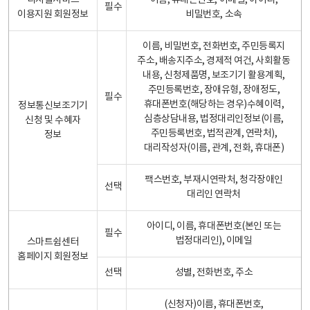
디지털서비스
이름, 휴대폰번호, 이메일, 아이디,
필수
이용지원 회원정보
비밀번호, 소속
이름, 비밀번호, 전화번호, 주민등록지
주소, 배송지주소, 경제적 여건, 사회활동
내용, 신청제품명, 보조기기 활용계획,
주민등록번호, 장애유형, 장애정도,
필수
휴대폰번호(해당하는 경우)수혜이력,
정보통신보조기기
심층상담내용, 법정대리인정보(이름,
신청 및 수혜자
주민등록번호, 법적관계, 연락처),
정보
대리작성자(이름, 관계, 전화, 휴대폰)
팩스번호, 부재시연락처, 청각장애인
선택
대리인 연락처
아이디, 이름, 휴대폰번호(본인 또는
필수
법정대리인), 이메일
스마트쉼센터
홈페이지 회원정보
선택
성별, 전화번호, 주소
(신청자)이름, 휴대폰번호,