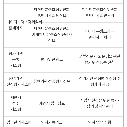
데이터분쟁조정위원회
데이터분쟁조정위원회
홈페이지 회원정보
홈페이지 회원관리
데이터분쟁조정위원회
홈페이지
데이터분쟁조정위원회
데이터 분쟁조정 등
홈페이지 분쟁조정 신청자
민원사무 처리
정보
평가위원
외부전문가 풀 운영을 위한
등록
평가위원 정보
평가위원 등록 신청
시스템
참여기관
참여기관 선정평가 수행 및
참여기관 선정평가 정보
선정평가시스템
평가비 지급
제안서
사업자 선정을 위한 평가·
접수
제안서 접수정보
심의 및 사업관리
시스템
업무관리시스템
인사기록카드
인사 업무 수행