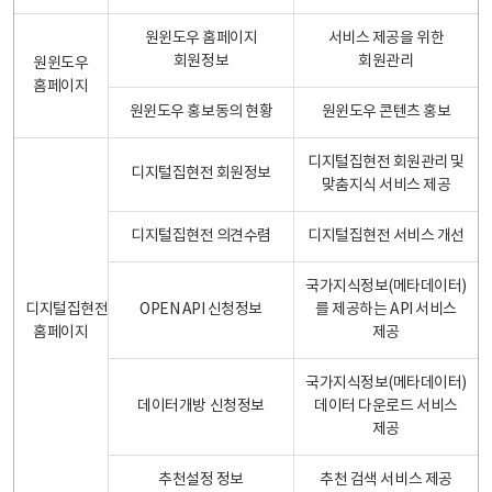
원윈도우 홈페이지
서비스 제공을 위한
회원정보
회원관리
원윈도우
홈페이지
원윈도우 홍보동의 현황
원윈도우 콘텐츠 홍보
디지털집현전 회원관리 및
디지털집현전 회원정보
맞춤지식 서비스 제공
디지털집현전 의견수렴
디지털집현전 서비스 개선
국가지식정보(메타데이터)
디지털집현전
OPEN API 신청정보
를 제공하는 API 서비스
홈페이지
제공
국가지식정보(메타데이터)
데이터개방 신청정보
데이터 다운로드 서비스
제공
추천설정 정보
추천 검색 서비스 제공