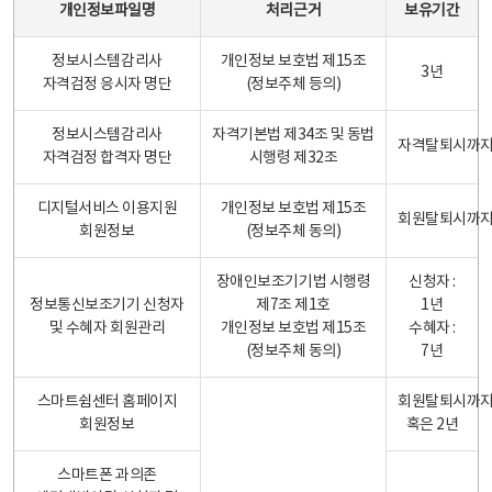
개인정보파일명
처리근거
보유기간
정보시스템감리사
개인정보 보호법 제15조
3년
자격검정 응시자 명단
(정보주체 등의)
정보시스템감리사
자격기본법 제34조 및 동법
자격탈퇴시까
자격검정 합격자 명단
시행령 제32조
디지털서비스 이용지원
개인정보 보호법 제15조
회원탈퇴시까
회원정보
(정보주체 동의)
장애인보조기기법 시행령
신청자 :
정보통신보조기기 신청자
제7조 제1호
1년
및 수혜자 회원관리
개인정보 보호법 제15조
수혜자 :
(정보주체 동의)
7년
스마트쉼센터 홈페이지
회원탈퇴시까
회원정보
혹은 2년
스마트폰 과의존