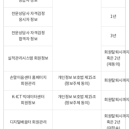
응답자 정보
전문상담사 자격검정
1년
응시자 정보
전문상담사 자격검정
3년
합격자 정보
회원탈퇴시까
실적관리시스템 회원정보
혹은 2년
(재동의)
손말이음센터 홈페이지
개인정보 보호법 제15조
회원탈퇴시까
회원관리
(정보주체 동의)
K-ICT 빅데이터센터
개인정보 보호법 제15조
회원탈퇴시까
회원정보
(정보주체 동의)
회원탈퇴시까
디지털배움터 회원관리
혹은 2년
(미접속)