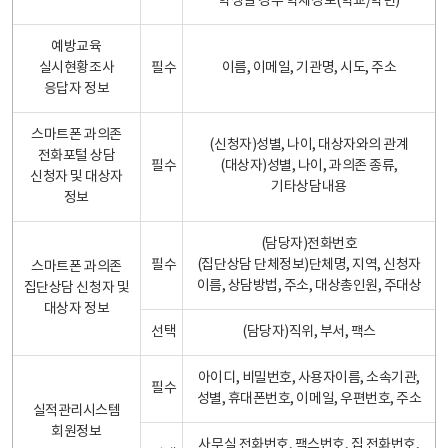
학생일 경우 학제정보(학교/학년)
예방교육
실시현황조사
필수
이름, 이메일, 기관명, 시도, 주소
응답자 정보
스마트폰 과의존
(신청자)성별, 나이, 대상자와의 관계
전화포털 상담
필수
(대상자)성별, 나이, 과의존 종류,
신청자 및 대상자
기타상담내용
정보
(담당자)전화번호
필수
(집단상담 단체정보)단체명, 지역, 신청자
스마트폰 과의존
이름, 상담방법, 주소, 대상총인원, 주대상
집단상담 신청자 및
대상자 정보
선택
(담당자)직위, 부서, 팩스
아이디, 비밀번호, 사용자이름, 소속기관,
필수
성별, 휴대폰번호, 이메일, 우편번호, 주소
실적관리시스템
회원정보
사무실 전화번호, 팩스번호, 집 전화번호,