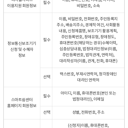
디지털서비스
이름, 휴대폰번호, 이메일, 아이디,
필수
이용지원 회원정보
비밀번호, 소속
이름, 비밀번호, 전화번호, 주민등록지
주소, 배송지주소, 경제적 여건, 사회활동
내용, 신청제품명, 보조기기 활용계획,
주민등록번호, 장애유형, 장애정도,
필수
휴대폰번호(해당하는 경우)수혜이력,
정보통신보조기기
심층상담내용, 법정대리인정보(이름,
신청 및 수혜자
주민등록번호, 법적관계, 연락처),
정보
대리작성자(이름, 관계, 전화, 휴대폰)
팩스번호, 부재시연락처, 청각장애인
선택
대리인 연락처
아이디, 이름, 휴대폰번호(본인 또는
필수
법정대리인), 이메일
스마트쉼센터
홈페이지 회원정보
선택
성별, 전화번호, 주소
(신청자)이름, 휴대폰번호,