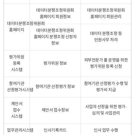
데이터분쟁조정위원회
데이터분쟁조정위원회
홈페이지 회원정보
홈페이지 회원관리
데이터분쟁조정위원회
홈페이지
데이터분쟁조정위원회
데이터 분쟁조정 등
홈페이지 분쟁조정 신청자
민원사무 처리
정보
평가위원
외부전문가 풀 운영을 위한
등록
평가위원 정보
평가위원 등록 신청
시스템
참여기관
참여기관 선정평가 수행 및
참여기관 선정평가 정보
선정평가시스템
평가비 지급
제안서
사업자 선정을 위한 평가·
접수
제안서 접수정보
심의 및 사업관리
시스템
업무관리시스템
인사기록카드
인사 업무 수행