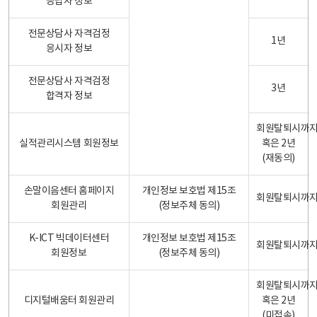
응답자 정보
전문상담사 자격검정
1년
응시자 정보
전문상담사 자격검정
3년
합격자 정보
회원탈퇴시까
실적관리시스템 회원정보
혹은 2년
(재동의)
손말이음센터 홈페이지
개인정보 보호법 제15조
회원탈퇴시까
회원관리
(정보주체 동의)
K-ICT 빅데이터센터
개인정보 보호법 제15조
회원탈퇴시까
회원정보
(정보주체 동의)
회원탈퇴시까
디지털배움터 회원관리
혹은 2년
(미접속)