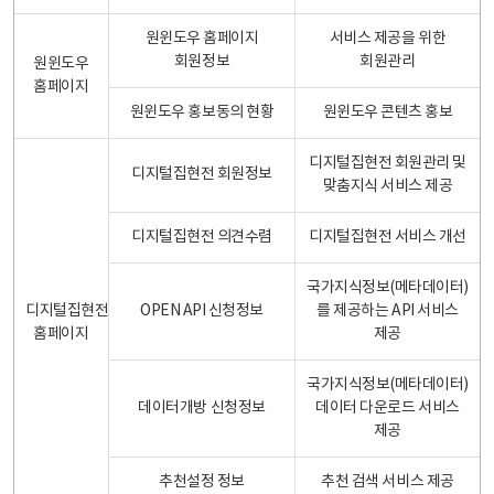
원윈도우 홈페이지
서비스 제공을 위한
회원정보
회원관리
원윈도우
홈페이지
원윈도우 홍보동의 현황
원윈도우 콘텐츠 홍보
디지털집현전 회원관리 및
디지털집현전 회원정보
맞춤지식 서비스 제공
디지털집현전 의견수렴
디지털집현전 서비스 개선
국가지식정보(메타데이터)
디지털집현전
OPEN API 신청정보
를 제공하는 API 서비스
홈페이지
제공
국가지식정보(메타데이터)
데이터개방 신청정보
데이터 다운로드 서비스
제공
추천설정 정보
추천 검색 서비스 제공