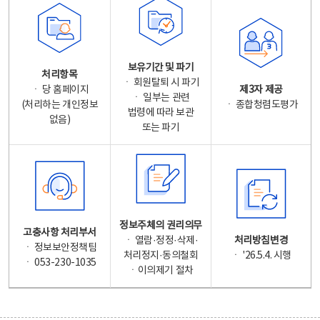
보유기간 및 파기
처리항목
ㆍ 회원탈퇴 시 파기
ㆍ 당 홈페이지
제3자 제공
ㆍ 일부는 관련
(처리하는 개인정보
ㆍ 종합청렴도평가
법령에 따라 보관
없음)
또는 파기
정보주체의 권리의무
고충사항 처리부서
ㆍ 열람·정정·삭제·
처리방침변경
ㆍ 정보보안정책팀
처리정지·동의철회
ㆍ '26.5.4. 시행
ㆍ 053-230-1035
ㆍ이의제기 절차