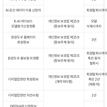
AI 공간 데이터 이용 신청자
회원탈퇴시까
K-AI 리더보드
개인정보 보호법 제15조
모델
모델평가신청현황
(정보주체 동의)
삭제시까지
원윈도우 홈페이지
개인정보 보호법 제15조
3년
회원정보
(정보주체 동의)
회원탈퇴시까
개인정보 보호법 제15조
원윈도우 홍보동의 현황
혹은 동의
(정보주체 동의)
철회시
회원탈퇴시까
개인정보 보호법 제15조
디지털집현전 회원정보
혹은 2년
(계약의이행)
(재동의)
디지털집현전 의견수렴
1년
OPEN API 신청정보