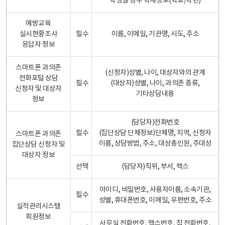
학생일 경우 학제정보(학교/학년)
예방교육
실시현황조사
필수
이름, 이메일, 기관명, 시도, 주소
응답자 정보
스마트폰 과의존
(신청자)성별, 나이, 대상자와의 관계
전화포털 상담
필수
(대상자)성별, 나이, 과의존 종류,
신청자 및 대상자
기타상담내용
정보
(담당자)전화번호
필수
(집단상담 단체정보)단체명, 지역, 신청자
스마트폰 과의존
이름, 상담방법, 주소, 대상총인원, 주대상
집단상담 신청자 및
대상자 정보
선택
(담당자)직위, 부서, 팩스
아이디, 비밀번호, 사용자이름, 소속기관,
필수
성별, 휴대폰번호, 이메일, 우편번호, 주소
실적관리시스템
회원정보
사무실 전화번호, 팩스번호, 집 전화번호,