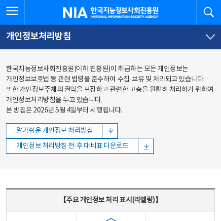
본문
전체메뉴
전체메뉴 열기
검
한국지능정보사회진흥원
바로가기
바로가기
개인정보처리방침
한국지능정보사회진흥원(이하 진흥원)이 취급하는 모든 개인정보는
개인정보보호법 등 관련 법령을 준수하여 수집·보유 및 처리되고 있습니다.
또한 개인정보주체의 권익을 보장하고 관련한 고충을 원활히 처리하기 위하여
개인정보처리방침을 두고 있습니다.
본 방침은 2026년 5월 4일부터 시행됩니다.
알기쉬운 개인정보 처리방침
개인정보 처리방침 전·후 대비표 다운로드
주요 개인정보 처리 표시(라벨링) - 주요 개인정보 처리 표시를 나타내는표
【주요 개인정보 처리 표시(라벨링)】