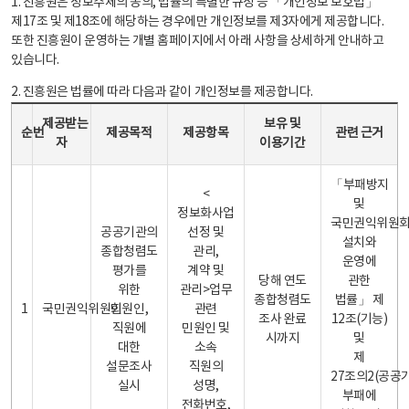
1. 진흥원은 정보주체의 동의, 법률의 특별한 규정 등 「개인정보 보호법」
제17조 및 제18조에 해당하는 경우에만 개인정보를 제3자에게 제공합니다.
또한 진흥원이 운영하는 개별 홈페이지에서 아래 사항을 상세하게 안내하고
있습니다.
2. 진흥원은 법률에 따라 다음과 같이 개인정보를 제공합니다.
개인정보 제공 안내표 - 순번, 제공받는자, 제공목적, 제공항목, 보유 및 이용기간 관련 근거로 구성
제공받는
보유 및
순번
제공목적
제공항목
관련 근거
자
이용기간
「부패방지
<
및
정보화사업
국민권익위원
공공기관의
선정 및
설치와
종합청렴도
관리,
운영에
평가를
계약 및
당해 연도
관한
위한
관리>업무
종합청렴도
법률」 제
1
국민권익위원회
민원인,
관련
조사 완료
12조(기능)
직원에
민원인 및
시까지
및
대한
소속
제
설문조사
직원의
27조의2(공공
실시
성명,
부패에
전화번호,