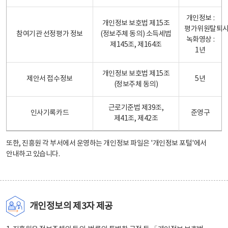
개인정보 :
개인정보 보호법 제15조
평가위원탈퇴
참여기관 선정평가 정보
(정보주체 동의) 소득세법
녹화영상 :
제145조, 제164조
1년
개인정보 보호법 제15조
제안서 접수정보
5년
(정보주체 동의)
근로기준법 제39조,
인사기록카드
준영구
제41조, 제42조
또한, 진흥원 각 부서에서 운영하는 개인정보 파일은
'개인정보 포털'
에서
안내하고 있습니다.
개인정보의 제3자 제공