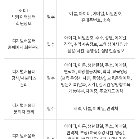
K-ICT
이름, 아이디, 이메일, 비밀번호,
빅데이터센터
필수
휴대폰번호, 소속
회원정보
아이디, 비밀번호, 주소, 성별, 이메일,
디지털배움터
필수
직업, 취약계층정보, 교육 참여시 영상
홈페이지 회원관리
촬용(사진, 동영상), 실명인증정보
아이디, 이름, 생년월일, 주소, 이메일,
디지털배움터
연락처, 희망활동지역, 학력, 교육영상
강사/서포터즈
필수
(교육 운영시 사진, 동영상), 교육운영이력,
관리
방문기록(날짜, 시각), 실시간 양방향교육
가능여부, 자격증, 주요지도 경력
디지털배움터
필수
지역, 이름, 이메일, 연락처
문의자 관리
아이디, 이름, 생년월일, 주소, 이메일,
연락처, 초상(교육 수강사진, 영상),
디지털배움터