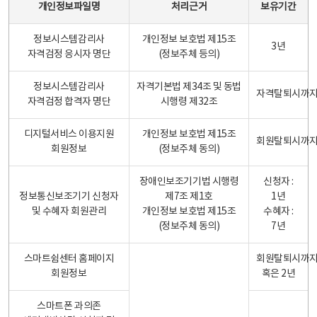
개인정보파일명
처리근거
보유기간
정보시스템감리사
개인정보 보호법 제15조
3년
자격검정 응시자 명단
(정보주체 등의)
정보시스템감리사
자격기본법 제34조 및 동법
자격탈퇴시까
자격검정 합격자 명단
시행령 제32조
디지털서비스 이용지원
개인정보 보호법 제15조
회원탈퇴시까
회원정보
(정보주체 동의)
장애인보조기기법 시행령
신청자 :
정보통신보조기기 신청자
제7조 제1호
1년
및 수혜자 회원관리
개인정보 보호법 제15조
수혜자 :
(정보주체 동의)
7년
스마트쉼센터 홈페이지
회원탈퇴시까
회원정보
혹은 2년
스마트폰 과의존