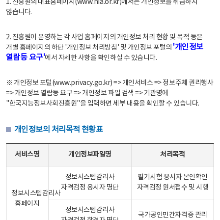
1. 진흥원의 대표홈페이지(www.nia.or.kr)에서는 개인정보를 취급하지
않습니다.
2. 진흥원이 운영하는 각 사업 홈페이지의 개인정보 처리 현황 및 목적 등은
'개인정보
개별 홈페이지의 하단 '개인정보 처리방침' 및 개인정보 포털의
열람등 요구'
에서 자세한 사항을 확인하실 수 있습니다.
※ 개인정보 포털(www.privacy.go.kr) => 개인서비스 => 정보주체 권리행사
=> 개인정보 열람등 요구 => 개인정보 파일 검색 => 기관명에
"한국지능정보사회진흥원"을 입력하면 세부 내용을 확인할 수 있습니다.
개인정보의 처리목적 현황표
개인정보의 처리목적 현황표 - 서비스명, 개인정보파일명, 처리목적으로 구성
서비스명
개인정보파일명
처리목적
정보시스템감리사
필기시험 응시자 본인확인
자격검정 응시자 명단
자격검정 원서접수 및 시행
정보시스템감리사
홈페이지
정보시스템감리사
국가공인민간자격증 관리