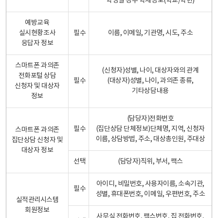
학생일 경우 학제정보(학교/학년)
예방교육
실시현황조사
필수
이름, 이메일, 기관명, 시도, 주소
응답자 정보
스마트폰 과의존
(신청자)성별, 나이, 대상자와의 관계
전화포털 상담
필수
(대상자)성별, 나이, 과의존 종류,
신청자 및 대상자
기타상담내용
정보
(담당자)전화번호
필수
(집단상담 단체정보)단체명, 지역, 신청자
스마트폰 과의존
이름, 상담방법, 주소, 대상총인원, 주대상
집단상담 신청자 및
대상자 정보
선택
(담당자)직위, 부서, 팩스
아이디, 비밀번호, 사용자이름, 소속기관,
필수
성별, 휴대폰번호, 이메일, 우편번호, 주소
실적관리시스템
회원정보
사무실 전화번호, 팩스번호, 집 전화번호,