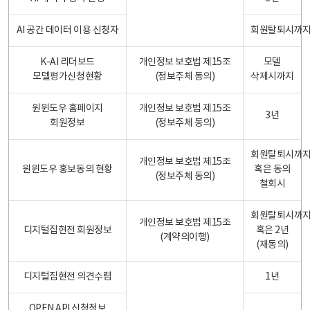
AI 공간 데이터 이용 신청자
회원탈퇴시까
K-AI 리더보드
개인정보 보호법 제15조
모델
모델평가신청현황
(정보주체 동의)
삭제시까지
원윈도우 홈페이지
개인정보 보호법 제15조
3년
회원정보
(정보주체 동의)
회원탈퇴시까
개인정보 보호법 제15조
원윈도우 홍보동의 현황
혹은 동의
(정보주체 동의)
철회시
회원탈퇴시까
개인정보 보호법 제15조
디지털집현전 회원정보
혹은 2년
(계약의이행)
(재동의)
디지털집현전 의견수렴
1년
OPEN API 신청정보