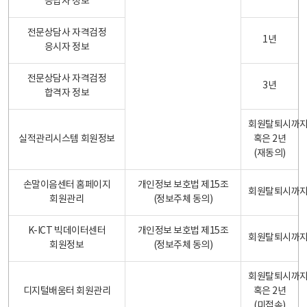
응답자 정보
전문상담사 자격검정
1년
응시자 정보
전문상담사 자격검정
3년
합격자 정보
회원탈퇴시까
실적관리시스템 회원정보
혹은 2년
(재동의)
손말이음센터 홈페이지
개인정보 보호법 제15조
회원탈퇴시까
회원관리
(정보주체 동의)
K-ICT 빅데이터센터
개인정보 보호법 제15조
회원탈퇴시까
회원정보
(정보주체 동의)
회원탈퇴시까
디지털배움터 회원관리
혹은 2년
(미접속)