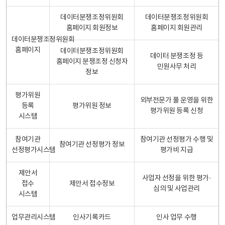
데이터분쟁조정위원회
데이터분쟁조정위원회
홈페이지 회원정보
홈페이지 회원관리
데이터분쟁조정위원회
홈페이지
데이터분쟁조정위원회
데이터 분쟁조정 등
홈페이지 분쟁조정 신청자
민원사무 처리
정보
평가위원
외부전문가 풀 운영을 위한
등록
평가위원 정보
평가위원 등록 신청
시스템
참여기관
참여기관 선정평가 수행 및
참여기관 선정평가 정보
선정평가시스템
평가비 지급
제안서
사업자 선정을 위한 평가·
접수
제안서 접수정보
심의 및 사업관리
시스템
업무관리시스템
인사기록카드
인사 업무 수행