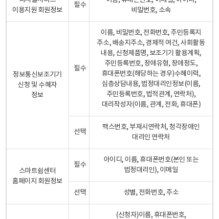
디지털서비스
이름, 휴대폰번호, 이메일, 아이디,
필수
이용지원 회원정보
비밀번호, 소속
이름, 비밀번호, 전화번호, 주민등록지
주소, 배송지주소, 경제적 여건, 사회활동
내용, 신청제품명, 보조기기 활용계획,
주민등록번호, 장애유형, 장애정도,
필수
휴대폰번호(해당하는 경우)수혜이력,
정보통신보조기기
심층상담내용, 법정대리인정보(이름,
신청 및 수혜자
주민등록번호, 법적관계, 연락처),
정보
대리작성자(이름, 관계, 전화, 휴대폰)
팩스번호, 부재시연락처, 청각장애인
선택
대리인 연락처
아이디, 이름, 휴대폰번호(본인 또는
필수
법정대리인), 이메일
스마트쉼센터
홈페이지 회원정보
선택
성별, 전화번호, 주소
(신청자)이름, 휴대폰번호,