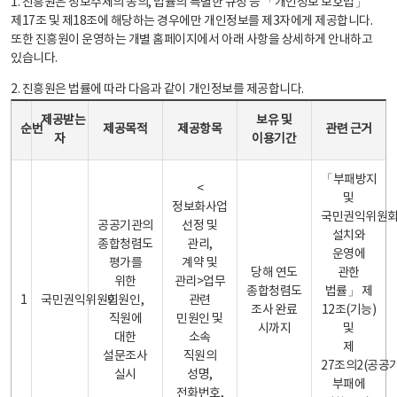
1. 진흥원은 정보주체의 동의, 법률의 특별한 규정 등 「개인정보 보호법」
제17조 및 제18조에 해당하는 경우에만 개인정보를 제3자에게 제공합니다.
또한 진흥원이 운영하는 개별 홈페이지에서 아래 사항을 상세하게 안내하고
있습니다.
2. 진흥원은 법률에 따라 다음과 같이 개인정보를 제공합니다.
개인정보 제공 안내표 - 순번, 제공받는자, 제공목적, 제공항목, 보유 및 이용기간 관련 근거로 구성
제공받는
보유 및
순번
제공목적
제공항목
관련 근거
자
이용기간
「부패방지
<
및
정보화사업
국민권익위원
공공기관의
선정 및
설치와
종합청렴도
관리,
운영에
평가를
계약 및
당해 연도
관한
위한
관리>업무
종합청렴도
법률」 제
1
국민권익위원회
민원인,
관련
조사 완료
12조(기능)
직원에
민원인 및
시까지
및
대한
소속
제
설문조사
직원의
27조의2(공공
실시
성명,
부패에
전화번호,