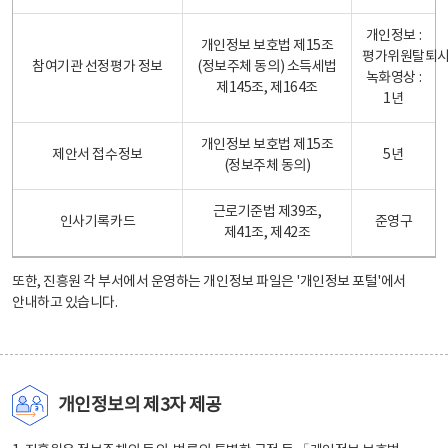
개인정보 :
개인정보 보호법 제15조
평가위원탈퇴
참여기관 선정평가 정보
(정보주체 동의) 소득세법
녹화영상 :
제145조, 제164조
1년
개인정보 보호법 제15조
제안서 접수정보
5년
(정보주체 동의)
근로기준법 제39조,
인사기록카드
준영구
제41조, 제42조
또한, 진흥원 각 부서에서 운영하는 개인정보 파일은
'개인정보 포털'
에서
안내하고 있습니다.
개인정보의 제3자 제공