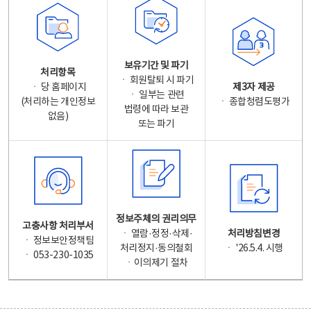
보유기간 및 파기
처리항목
ㆍ 회원탈퇴 시 파기
ㆍ 당 홈페이지
제3자 제공
ㆍ 일부는 관련
(처리하는 개인정보
ㆍ 종합청렴도평가
법령에 따라 보관
없음)
또는 파기
정보주체의 권리의무
고충사항 처리부서
ㆍ 열람·정정·삭제·
처리방침변경
ㆍ 정보보안정책팀
처리정지·동의철회
ㆍ '26.5.4. 시행
ㆍ 053-230-1035
ㆍ이의제기 절차