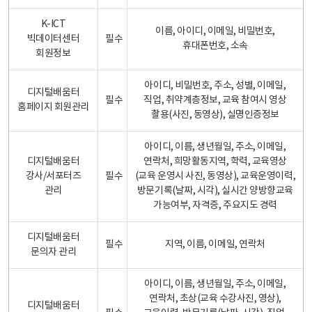
K-ICT
이름, 아이디, 이메일, 비밀번호,
빅데이터센터
필수
휴대폰번호, 소속
회원정보
아이디, 비밀번호, 주소, 성별, 이메일,
디지털배움터
필수
직업, 취약계층정보, 교육 참여시 영상
홈페이지 회원관리
촬용(사진, 동영상), 실명인증정보
아이디, 이름, 생년월일, 주소, 이메일,
디지털배움터
연락처, 희망활동지역, 학력, 교육영상
강사/서포터즈
필수
(교육 운영시 사진, 동영상), 교육운영이력,
관리
방문기록(날짜, 시각), 실시간 양방향교육
가능여부, 자격증, 주요지도 경력
디지털배움터
필수
지역, 이름, 이메일, 연락처
문의자 관리
아이디, 이름, 생년월일, 주소, 이메일,
연락처, 초상(교육 수강사진, 영상),
디지털배움터