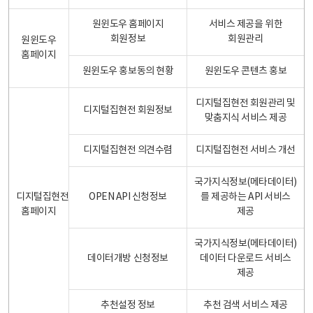
원윈도우 홈페이지
서비스 제공을 위한
회원정보
회원관리
원윈도우
홈페이지
원윈도우 홍보동의 현황
원윈도우 콘텐츠 홍보
디지털집현전 회원관리 및
디지털집현전 회원정보
맞춤지식 서비스 제공
디지털집현전 의견수렴
디지털집현전 서비스 개선
국가지식정보(메타데이터)
디지털집현전
OPEN API 신청정보
를 제공하는 API 서비스
홈페이지
제공
국가지식정보(메타데이터)
데이터개방 신청정보
데이터 다운로드 서비스
제공
추천설정 정보
추천 검색 서비스 제공