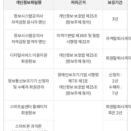
개인정보파일명
처리근거
보유기간
정보시스템감리사
개인정보 보호법 제15조
3년
자격검정 응시자 명단
(정보주체 등의)
정보시스템감리사
자격기본법 제34조 및 동법
자격탈퇴시까
자격검정 합격자 명단
시행령 제32조
디지털서비스 이용지원
개인정보 보호법 제15조
회원탈퇴시까
회원정보
(정보주체 동의)
장애인보조기기법 시행령
신청자 :
정보통신보조기기 신청자
제7조 제1호
1년
및 수혜자 회원관리
개인정보 보호법 제15조
수혜자 :
(정보주체 동의)
7년
스마트쉼센터 홈페이지
회원탈퇴시까
회원정보
혹은 2년
스마트폰 과의존