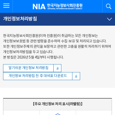
본문
전체메뉴
전체메뉴 열기
검
한국지능정보사회진흥원
바로가기
바로가기
개인정보처리방침
한국지능정보사회진흥원(이하 진흥원)이 취급하는 모든 개인정보는
개인정보보호법 등 관련 법령을 준수하여 수집·보유 및 처리되고 있습니다.
또한 개인정보주체의 권익을 보장하고 관련한 고충을 원활히 처리하기 위하여
개인정보처리방침을 두고 있습니다.
본 방침은 2026년 5월 4일부터 시행됩니다.
알기쉬운 개인정보 처리방침
개인정보 처리방침 전·후 대비표 다운로드
주요 개인정보 처리 표시(라벨링) - 주요 개인정보 처리 표시를 나타내는표
【주요 개인정보 처리 표시(라벨링)】