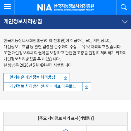
본문
전체메뉴
전체메뉴 열기
검
한국지능정보사회진흥원
바로가기
바로가기
개인정보처리방침
한국지능정보사회진흥원(이하 진흥원)이 취급하는 모든 개인정보는
개인정보보호법 등 관련 법령을 준수하여 수집·보유 및 처리되고 있습니다.
또한 개인정보주체의 권익을 보장하고 관련한 고충을 원활히 처리하기 위하여
개인정보처리방침을 두고 있습니다.
본 방침은 2026년 5월 4일부터 시행됩니다.
알기쉬운 개인정보 처리방침
개인정보 처리방침 전·후 대비표 다운로드
주요 개인정보 처리 표시(라벨링) - 주요 개인정보 처리 표시를 나타내는표
【주요 개인정보 처리 표시(라벨링)】