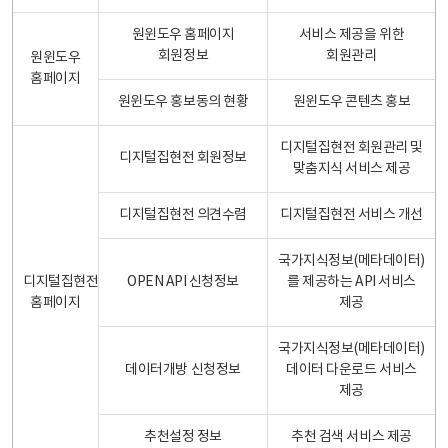
원윈도우 홈페이지
서비스 제공을 위한
회원정보
회원관리
원윈도우
홈페이지
원윈도우 홍보동의 현황
원윈도우 콘텐츠 홍보
디지털집현전 회원관리 및
디지털집현전 회원정보
맞춤지식 서비스 제공
디지털집현전 의견수렴
디지털집현전 서비스 개선
국가지식정보(메타데이터)
디지털집현전
OPEN API 신청정보
를 제공하는 API 서비스
홈페이지
제공
국가지식정보(메타데이터)
데이터개방 신청정보
데이터 다운로드 서비스
제공
추천설정 정보
추천 검색 서비스 제공