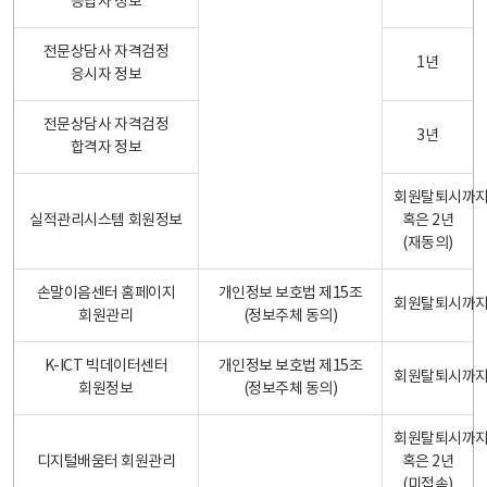
응답자 정보
전문상담사 자격검정
1년
응시자 정보
전문상담사 자격검정
3년
합격자 정보
회원탈퇴시까
실적관리시스템 회원정보
혹은 2년
(재동의)
손말이음센터 홈페이지
개인정보 보호법 제15조
회원탈퇴시까
회원관리
(정보주체 동의)
K-ICT 빅데이터센터
개인정보 보호법 제15조
회원탈퇴시까
회원정보
(정보주체 동의)
회원탈퇴시까
디지털배움터 회원관리
혹은 2년
(미접속)