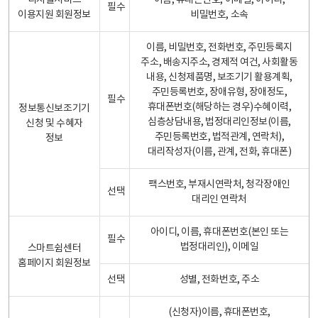
디지털서비스
이름, 휴대폰번호, 이메일, 아이디,
필수
이용지원 회원정보
비밀번호, 소속
이름, 비밀번호, 전화번호, 주민등록지
주소, 배송지주소, 경제적 여건, 사회활동
내용, 신청제품명, 보조기기 활용계획,
주민등록번호, 장애유형, 장애정도,
필수
휴대폰번호(해당하는 경우)수혜이력,
정보통신보조기기
심층상담내용, 법정대리인정보(이름,
신청 및 수혜자
주민등록번호, 법적관계, 연락처),
정보
대리작성자(이름, 관계, 전화, 휴대폰)
팩스번호, 부재시연락처, 청각장애인
선택
대리인 연락처
아이디, 이름, 휴대폰번호(본인 또는
필수
법정대리인), 이메일
스마트쉼센터
홈페이지 회원정보
선택
성별, 전화번호, 주소
(신청자)이름, 휴대폰번호,