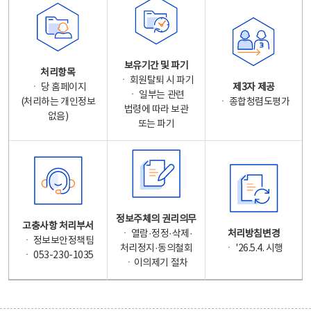
보유기간 및 파기
처리항목
ㆍ 회원탈퇴 시 파기
ㆍ 당 홈페이지
제3자 제공
ㆍ 일부는 관련
(처리하는 개인정보
ㆍ 종합청렴도평가
법령에 따라 보관
없음)
또는 파기
정보주체의 권리의무
고충사항 처리부서
ㆍ 열람·정정·삭제·
처리방침변경
ㆍ 정보보안정책팀
처리정지·동의철회
ㆍ '26.5.4. 시행
ㆍ 053-230-1035
ㆍ이의제기 절차