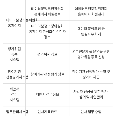
데이터분쟁조정위원회
데이터분쟁조정위원회
홈페이지 회원정보
홈페이지 회원관리
데이터분쟁조정위원회
홈페이지
데이터분쟁조정위원회
데이터 분쟁조정 등
홈페이지 분쟁조정 신청자
민원사무 처리
정보
평가위원
외부전문가 풀 운영을 위한
등록
평가위원 정보
평가위원 등록 신청
시스템
참여기관
참여기관 선정평가 수행 및
참여기관 선정평가 정보
선정평가시스템
평가비 지급
제안서
사업자 선정을 위한 평가·
접수
제안서 접수정보
심의 및 사업관리
시스템
업무관리시스템
인사기록카드
인사 업무 수행