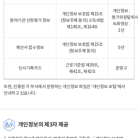
개인정보 :
개인정보 보호법 제15조
평가위원탈퇴
참여기관 선정평가 정보
(정보주체 동의) 소득세법
녹화영상 :
제145조, 제164조
1년
개인정보 보호법 제15조
제안서 접수정보
5년
(정보주체 동의)
근로기준법 제39조,
인사기록카드
준영구
제41조, 제42조
또한, 진흥원 각 부서에서 운영하는 개인정보 파일은
'개인정보 포털'
에서
안내하고 있습니다.
개인정보의 제3자 제공