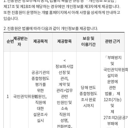
1. 진흥원은 정보주체의 동의, 법률의 특별한 규정 등 「개인정보 보호법」
제17조 및 제18조에 해당하는 경우에만 개인정보를 제3자에게 제공합니다.
또한 진흥원이 운영하는 개별 홈페이지에서 아래 사항을 상세하게 안내하고
있습니다.
2. 진흥원은 법률에 따라 다음과 같이 개인정보를 제공합니다.
개인정보 제공 안내표 - 순번, 제공받는자, 제공목적, 제공항목, 보유 및 이용기간 관련 근거로 구성
제공받는
보유 및
순번
제공목적
제공항목
관련 근거
자
이용기간
「부패방지
<
및
정보화사업
국민권익위원
공공기관의
선정 및
설치와
종합청렴도
관리,
운영에
평가를
계약 및
당해 연도
관한
위한
관리>업무
종합청렴도
법률」 제
1
국민권익위원회
민원인,
관련
조사 완료
12조(기능)
직원에
민원인 및
시까지
및
대한
소속
제
설문조사
직원의
27조의2(공공
실시
성명,
부패에
전화번호,