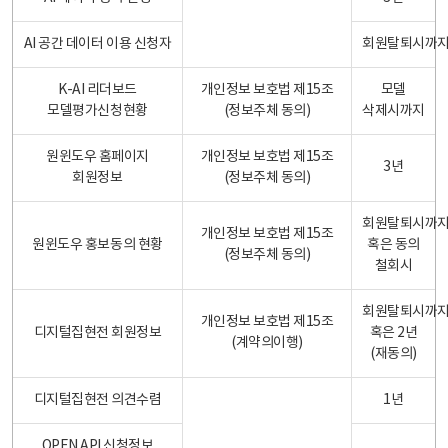
AI 공간 데이터 이용 신청자
회원탈퇴시까
K-AI 리더보드
개인정보 보호법 제15조
모델
모델평가신청현황
(정보주체 동의)
삭제시까지
원윈도우 홈페이지
개인정보 보호법 제15조
3년
회원정보
(정보주체 동의)
회원탈퇴시까
개인정보 보호법 제15조
원윈도우 홍보동의 현황
혹은 동의
(정보주체 동의)
철회시
회원탈퇴시까
개인정보 보호법 제15조
디지털집현전 회원정보
혹은 2년
(계약의이행)
(재동의)
디지털집현전 의견수렴
1년
OPEN API 신청정보