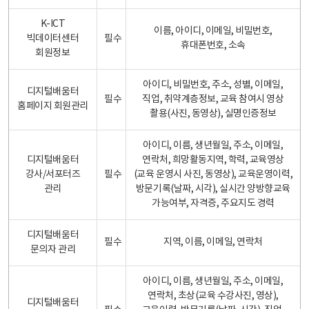
K-ICT
이름, 아이디, 이메일, 비밀번호,
빅데이터센터
필수
휴대폰번호, 소속
회원정보
아이디, 비밀번호, 주소, 성별, 이메일,
디지털배움터
필수
직업, 취약계층정보, 교육 참여시 영상
홈페이지 회원관리
촬용(사진, 동영상), 실명인증정보
아이디, 이름, 생년월일, 주소, 이메일,
디지털배움터
연락처, 희망활동지역, 학력, 교육영상
강사/서포터즈
필수
(교육 운영시 사진, 동영상), 교육운영이력,
관리
방문기록(날짜, 시각), 실시간 양방향교육
가능여부, 자격증, 주요지도 경력
디지털배움터
필수
지역, 이름, 이메일, 연락처
문의자 관리
아이디, 이름, 생년월일, 주소, 이메일,
연락처, 초상(교육 수강사진, 영상),
디지털배움터