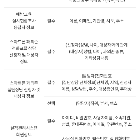
학생일 경우 학제정보(학교/학년)
예방교육
실시현황조사
필수
이름, 이메일, 기관명, 시도, 주소
응답자 정보
스마트폰 과의존
(신청자)성별, 나이, 대상자와의 관계
전화포털 상담
필수
(대상자)성별, 나이, 과의존 종류,
신청자 및 대상자
기타상담내용
정보
(담당자)전화번호
필수
(집단상담 단체정보)단체명, 지역, 신청자
스마트폰 과의존
이름, 상담방법, 주소, 대상총인원, 주대상
집단상담 신청자 및
대상자 정보
선택
(담당자)직위, 부서, 팩스
아이디, 비밀번호, 사용자이름, 소속기관,
필수
성별, 휴대폰번호, 이메일, 우편번호, 주소
실적관리시스템
회원정보
사무실 전화번호, 팩스번호, 집 전화번호,