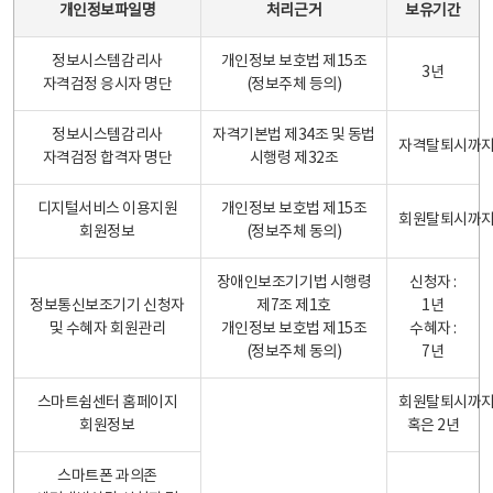
개인정보파일명
처리근거
보유기간
정보시스템감리사
개인정보 보호법 제15조
3년
자격검정 응시자 명단
(정보주체 등의)
정보시스템감리사
자격기본법 제34조 및 동법
자격탈퇴시까
자격검정 합격자 명단
시행령 제32조
디지털서비스 이용지원
개인정보 보호법 제15조
회원탈퇴시까
회원정보
(정보주체 동의)
장애인보조기기법 시행령
신청자 :
정보통신보조기기 신청자
제7조 제1호
1년
및 수혜자 회원관리
개인정보 보호법 제15조
수혜자 :
(정보주체 동의)
7년
스마트쉼센터 홈페이지
회원탈퇴시까
회원정보
혹은 2년
스마트폰 과의존