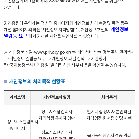
1. 진흥원의 대표홈페이지(www.nia.or.kr)에서는 개인정보를 취급하지
않습니다.
2. 진흥원이 운영하는 각 사업 홈페이지의 개인정보 처리 현황 및 목적 등은
'개인정보
개별 홈페이지의 하단 '개인정보 처리방침' 및 개인정보 포털의
열람등 요구'
에서 자세한 사항을 확인하실 수 있습니다.
※ 개인정보 포털(www.privacy.go.kr) => 개인서비스 => 정보주체 권리행사
=> 개인정보 열람등 요구 => 개인정보 파일 검색 => 기관명에
"한국지능정보사회진흥원"을 입력하면 세부 내용을 확인할 수 있습니다.
개인정보의 처리목적 현황표
개인정보의 처리목적 현황표 - 서비스명, 개인정보파일명, 처리목적으로 구성
서비스명
개인정보파일명
처리목적
정보시스템감리사
필기시험 응시자 본인확인
자격검정 응시자 명단
자격검정 원서접수 및 시행
정보시스템감리사
홈페이지
정보시스템감리사
국가공인민간자격증 관리