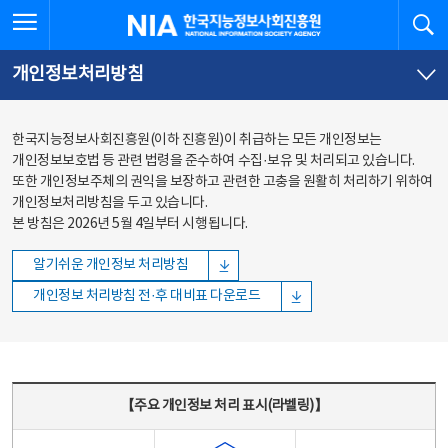
본문
전체메뉴
전체메뉴 열기
검
한국지능정보사회진흥원
바로가기
바로가기
개인정보처리방침
한국지능정보사회진흥원(이하 진흥원)이 취급하는 모든 개인정보는
개인정보보호법 등 관련 법령을 준수하여 수집·보유 및 처리되고 있습니다.
또한 개인정보주체의 권익을 보장하고 관련한 고충을 원활히 처리하기 위하여
개인정보처리방침을 두고 있습니다.
본 방침은 2026년 5월 4일부터 시행됩니다.
알기쉬운 개인정보 처리방침
개인정보 처리방침 전·후 대비표 다운로드
주요 개인정보 처리 표시(라벨링) - 주요 개인정보 처리 표시를 나타내는표
【주요 개인정보 처리 표시(라벨링)】