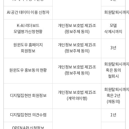
AI 공간 데이터 이용 신청자
회원탈퇴시까
K-AI 리더보드
개인정보 보호법 제15조
모델
모델평가신청현황
(정보주체 동의)
삭제시까지
원윈도우 홈페이지
개인정보 보호법 제15조
3년
회원정보
(정보주체 동의)
회원탈퇴시까
개인정보 보호법 제15조
원윈도우 홍보동의 현황
혹은 동의
(정보주체 동의)
철회시
회원탈퇴시까
개인정보 보호법 제15조
디지털집현전 회원정보
혹은 2년
(계약의이행)
(재동의)
디지털집현전 의견수렴
1년
OPEN API 신청정보