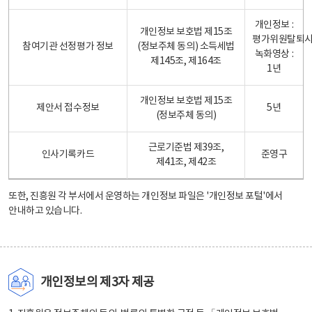
개인정보 :
개인정보 보호법 제15조
평가위원탈퇴
참여기관 선정평가 정보
(정보주체 동의) 소득세법
녹화영상 :
제145조, 제164조
1년
개인정보 보호법 제15조
제안서 접수정보
5년
(정보주체 동의)
근로기준법 제39조,
인사기록카드
준영구
제41조, 제42조
또한, 진흥원 각 부서에서 운영하는 개인정보 파일은
'개인정보 포털'
에서
안내하고 있습니다.
개인정보의 제3자 제공