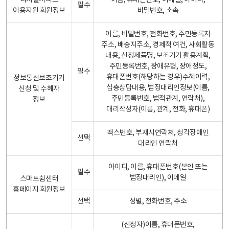
디지털서비스
이름, 휴대폰번호, 이메일, 아이디,
필수
이용지원 회원정보
비밀번호, 소속
이름, 비밀번호, 전화번호, 주민등록지
주소, 배송지주소, 경제적 여건, 사회활동
내용, 신청제품명, 보조기기 활용계획,
주민등록번호, 장애유형, 장애정도,
필수
휴대폰번호(해당하는 경우)수혜이력,
정보통신보조기기
심층상담내용, 법정대리인정보(이름,
신청 및 수혜자
주민등록번호, 법적관계, 연락처),
정보
대리작성자(이름, 관계, 전화, 휴대폰)
팩스번호, 부재시연락처, 청각장애인
선택
대리인 연락처
아이디, 이름, 휴대폰번호(본인 또는
필수
법정대리인), 이메일
스마트쉼센터
홈페이지 회원정보
선택
성별, 전화번호, 주소
(신청자)이름, 휴대폰번호,