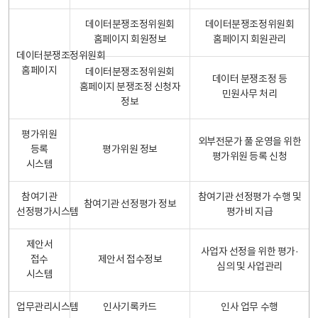
데이터분쟁조정위원회
데이터분쟁조정위원회
홈페이지 회원정보
홈페이지 회원관리
데이터분쟁조정위원회
홈페이지
데이터분쟁조정위원회
데이터 분쟁조정 등
홈페이지 분쟁조정 신청자
민원사무 처리
정보
평가위원
외부전문가 풀 운영을 위한
등록
평가위원 정보
평가위원 등록 신청
시스템
참여기관
참여기관 선정평가 수행 및
참여기관 선정평가 정보
선정평가시스템
평가비 지급
제안서
사업자 선정을 위한 평가·
접수
제안서 접수정보
심의 및 사업관리
시스템
업무관리시스템
인사기록카드
인사 업무 수행