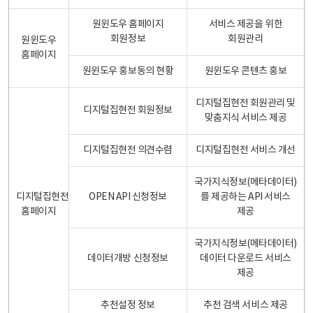
원윈도우 홈페이지
서비스 제공을 위한
회원정보
회원관리
원윈도우
홈페이지
원윈도우 홍보동의 현황
원윈도우 콘텐츠 홍보
디지털집현전 회원관리 및
디지털집현전 회원정보
맞춤지식 서비스 제공
디지털집현전 의견수렴
디지털집현전 서비스 개선
국가지식정보(메타데이터)
디지털집현전
OPEN API 신청정보
를 제공하는 API 서비스
홈페이지
제공
국가지식정보(메타데이터)
데이터개방 신청정보
데이터 다운로드 서비스
제공
추천설정 정보
추천 검색 서비스 제공