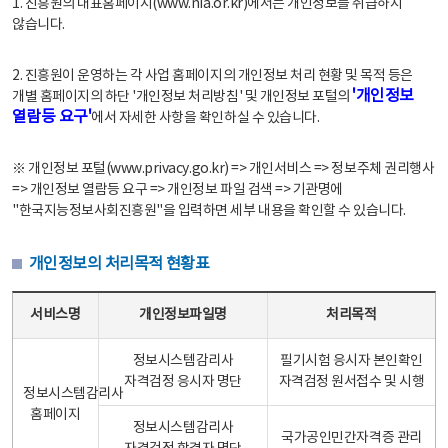
1. 진흥원의 대표홈페이지(www.nia.or.kr)에서는 개인정보를 취급하지
않습니다.
2. 진흥원이 운영하는 각 사업 홈페이지의 개인정보 처리 현황 및 목적 등은
'개인정보
개별 홈페이지의 하단 '개인정보 처리방침' 및 개인정보 포털의
열람등 요구'
에서 자세한 사항을 확인하실 수 있습니다.
※ 개인정보 포털(www.privacy.go.kr) => 개인서비스 => 정보주체 권리행사
=> 개인정보 열람등 요구 => 개인정보 파일 검색 => 기관명에
"한국지능정보사회진흥원"을 입력하면 세부 내용을 확인할 수 있습니다.
개인정보의 처리목적 현황표
개인정보의 처리목적 현황표 - 서비스명, 개인정보파일명, 처리목적으로 구성
서비스명
개인정보파일명
처리목적
정보시스템감리사
필기시험 응시자 본인확인
자격검정 응시자 명단
자격검정 원서접수 및 시행
정보시스템감리사
홈페이지
정보시스템감리사
국가공인민간자격증 관리