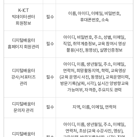
K-ICT
이름, 아이디, 이메일, 비밀번호,
빅데이터센터
필수
휴대폰번호, 소속
회원정보
아이디, 비밀번호, 주소, 성별, 이메일,
디지털배움터
필수
직업, 취약계층정보, 교육 참여시 영상
홈페이지 회원관리
촬용(사진, 동영상), 실명인증정보
아이디, 이름, 생년월일, 주소, 이메일,
디지털배움터
연락처, 희망활동지역, 학력, 교육영상
강사/서포터즈
필수
(교육 운영시 사진, 동영상), 교육운영이력,
관리
방문기록(날짜, 시각), 실시간 양방향교육
가능여부, 자격증, 주요지도 경력
디지털배움터
필수
지역, 이름, 이메일, 연락처
문의자 관리
아이디, 이름, 생년월일, 주소, 이메일,
연락처, 초상(교육 수강사진, 영상),
디지털배움터