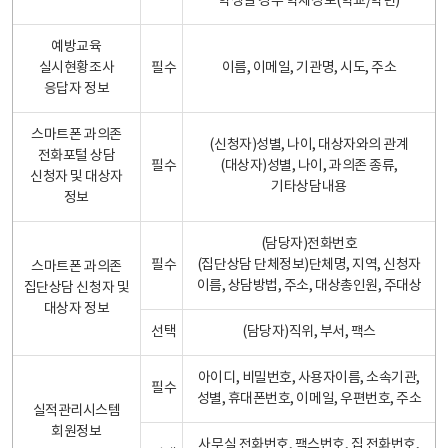
학생일 경우 학제정보(학교/학년)
예방교육
실시현황조사
필수
이름, 이메일, 기관명, 시도, 주소
응답자 정보
스마트폰 과의존
(신청자)성별, 나이, 대상자와의 관계
전화포털 상담
필수
(대상자)성별, 나이, 과의존 종류,
신청자 및 대상자
기타상담내용
정보
(담당자)전화번호
필수
(집단상담 단체정보)단체명, 지역, 신청자
스마트폰 과의존
이름, 상담방법, 주소, 대상총인원, 주대상
집단상담 신청자 및
대상자 정보
선택
(담당자)직위, 부서, 팩스
아이디, 비밀번호, 사용자이름, 소속기관,
필수
성별, 휴대폰번호, 이메일, 우편번호, 주소
실적관리시스템
회원정보
사무실 전화번호, 팩스번호, 집 전화번호,