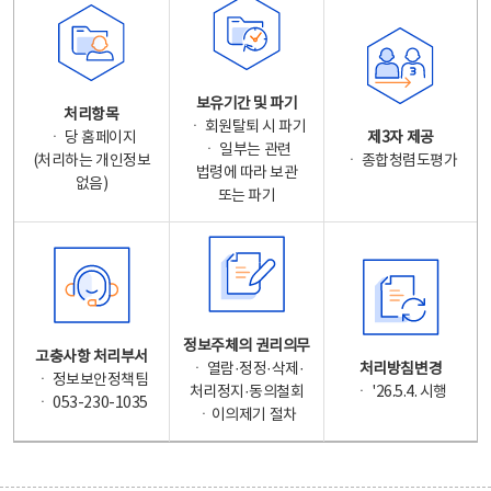
보유기간 및 파기
처리항목
ㆍ 회원탈퇴 시 파기
ㆍ 당 홈페이지
제3자 제공
ㆍ 일부는 관련
(처리하는 개인정보
ㆍ 종합청렴도평가
법령에 따라 보관
없음)
또는 파기
정보주체의 권리의무
고충사항 처리부서
ㆍ 열람·정정·삭제·
처리방침변경
ㆍ 정보보안정책팀
처리정지·동의철회
ㆍ '26.5.4. 시행
ㆍ 053-230-1035
ㆍ이의제기 절차