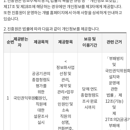
1. 진흥원은 정보주체의 동의, 법률의 특별한 규정 등 「개인정보 보호법」
제17조 및 제18조에 해당하는 경우에만 개인정보를 제3자에게 제공합니다.
또한 진흥원이 운영하는 개별 홈페이지에서 아래 사항을 상세하게 안내하고
있습니다.
2. 진흥원은 법률에 따라 다음과 같이 개인정보를 제공합니다.
개인정보 제공 안내표 - 순번, 제공받는자, 제공목적, 제공항목, 보유 및 이용기간 관련 근거로 구성
제공받는
보유 및
순번
제공목적
제공항목
관련 근거
자
이용기간
「부패방지
<
및
정보화사업
국민권익위원
공공기관의
선정 및
설치와
종합청렴도
관리,
운영에
평가를
계약 및
당해 연도
관한
위한
관리>업무
종합청렴도
법률」 제
1
국민권익위원회
민원인,
관련
조사 완료
12조(기능)
직원에
민원인 및
시까지
및
대한
소속
제
설문조사
직원의
27조의2(공공
실시
성명,
부패에
전화번호,