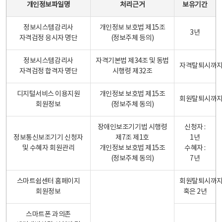
개인정보파일명
처리근거
보유기간
정보시스템감리사
개인정보 보호법 제15조
3년
자격검정 응시자 명단
(정보주체 등의)
정보시스템감리사
자격기본법 제34조 및 동법
자격탈퇴시까
자격검정 합격자 명단
시행령 제32조
디지털서비스 이용지원
개인정보 보호법 제15조
회원탈퇴시까
회원정보
(정보주체 동의)
장애인보조기기법 시행령
신청자 :
정보통신보조기기 신청자
제7조 제1호
1년
및 수혜자 회원관리
개인정보 보호법 제15조
수혜자 :
(정보주체 동의)
7년
스마트쉼센터 홈페이지
회원탈퇴시까
회원정보
혹은 2년
스마트폰 과의존