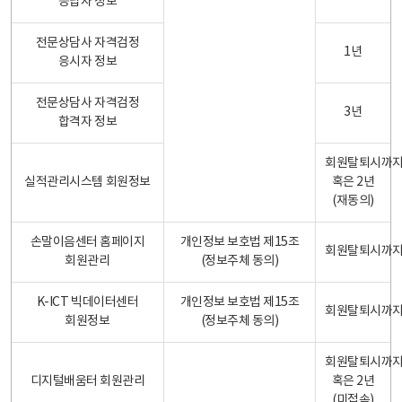
응답자 정보
전문상담사 자격검정
1년
응시자 정보
전문상담사 자격검정
3년
합격자 정보
회원탈퇴시까
실적관리시스템 회원정보
혹은 2년
(재동의)
손말이음센터 홈페이지
개인정보 보호법 제15조
회원탈퇴시까
회원관리
(정보주체 동의)
K-ICT 빅데이터센터
개인정보 보호법 제15조
회원탈퇴시까
회원정보
(정보주체 동의)
회원탈퇴시까
디지털배움터 회원관리
혹은 2년
(미접속)