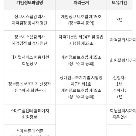
개인정보파일명
처리근거
보유기간
정보시스템감리사
개인정보 보호법 제15조
3년
자격검정 응시자 명단
(정보주체 등의)
정보시스템감리사
자격기본법 제34조 및 동법
자격탈퇴시까
자격검정 합격자 명단
시행령 제32조
디지털서비스 이용지원
개인정보 보호법 제15조
회원탈퇴시까
회원정보
(정보주체 동의)
장애인보조기기법 시행령
신청자 :
정보통신보조기기 신청자
제7조 제1호
1년
및 수혜자 회원관리
개인정보 보호법 제15조
수혜자 :
(정보주체 동의)
7년
스마트쉼센터 홈페이지
회원탈퇴시까
회원정보
혹은 2년
스마트폰 과의존