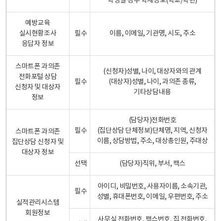
학생일 경우 학제정보(학교/학년)
예방교육
실시현황조사
필수
이름, 이메일, 기관명, 시도, 주소
응답자 정보
스마트폰 과의존
(신청자)성별, 나이, 대상자와의 관계
전화포털 상담
필수
(대상자)성별, 나이, 과의존 종류,
신청자 및 대상자
기타상담내용
정보
(담당자)전화번호
필수
(집단상담 단체정보)단체명, 지역, 신청자
스마트폰 과의존
이름, 상담방법, 주소, 대상총인원, 주대상
집단상담 신청자 및
대상자 정보
선택
(담당자)직위, 부서, 팩스
아이디, 비밀번호, 사용자이름, 소속기관,
필수
성별, 휴대폰번호, 이메일, 우편번호, 주소
실적관리시스템
회원정보
사무실 전화번호, 팩스번호, 집 전화번호,