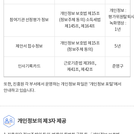
개인정보 :
개인정보 보호법 제15조
평가위원탈퇴
참여기관 선정평가 정보
(정보주체 동의) 소득세법
녹화영상 :
제145조, 제164조
1년
개인정보 보호법 제15조
제안서 접수정보
5년
(정보주체 동의)
근로기준법 제39조,
인사기록카드
준영구
제41조, 제42조
또한, 진흥원 각 부서에서 운영하는 개인정보 파일은
'개인정보 포털'
에서
안내하고 있습니다.
개인정보의 제3자 제공