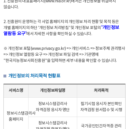
1. 진흥원의 대표홈페이지(www.nia.or.kr)에서는 개인정보를 취급하지
않습니다.
2. 진흥원이 운영하는 각 사업 홈페이지의 개인정보 처리 현황 및 목적 등은
'개인정보
개별 홈페이지의 하단 '개인정보 처리방침' 및 개인정보 포털의
열람등 요구'
에서 자세한 사항을 확인하실 수 있습니다.
※ 개인정보 포털(www.privacy.go.kr) => 개인서비스 => 정보주체 권리행사
=> 개인정보 열람등 요구 => 개인정보 파일 검색 => 기관명에
"한국지능정보사회진흥원"을 입력하면 세부 내용을 확인할 수 있습니다.
개인정보의 처리목적 현황표
개인정보의 처리목적 현황표 - 서비스명, 개인정보파일명, 처리목적으로 구성
서비스명
개인정보파일명
처리목적
정보시스템감리사
필기시험 응시자 본인확인
자격검정 응시자 명단
자격검정 원서접수 및 시행
정보시스템감리사
홈페이지
정보시스템감리사
국가공인민간자격증 관리