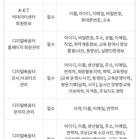
K-ICT
이름, 아이디, 이메일, 비밀번호,
빅데이터센터
필수
휴대폰번호, 소속
회원정보
아이디, 비밀번호, 주소, 성별, 이메일,
디지털배움터
필수
직업, 취약계층정보, 교육 참여시 영상
홈페이지 회원관리
촬용(사진, 동영상), 실명인증정보
아이디, 이름, 생년월일, 주소, 이메일,
디지털배움터
연락처, 희망활동지역, 학력, 교육영상
강사/서포터즈
필수
(교육 운영시 사진, 동영상), 교육운영이력,
관리
방문기록(날짜, 시각), 실시간 양방향교육
가능여부, 자격증, 주요지도 경력
디지털배움터
필수
지역, 이름, 이메일, 연락처
문의자 관리
아이디, 이름, 생년월일, 주소, 이메일,
연락처, 초상(교육 수강사진, 영상),
디지털배움터