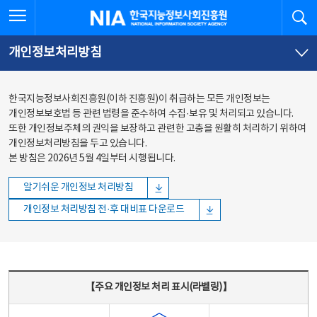
본문
전체메뉴
전체메뉴 열기
검
한국지능정보사회진흥원
바로가기
바로가기
개인정보처리방침
한국지능정보사회진흥원(이하 진흥원)이 취급하는 모든 개인정보는
개인정보보호법 등 관련 법령을 준수하여 수집·보유 및 처리되고 있습니다.
또한 개인정보주체의 권익을 보장하고 관련한 고충을 원활히 처리하기 위하여
개인정보처리방침을 두고 있습니다.
본 방침은 2026년 5월 4일부터 시행됩니다.
알기쉬운 개인정보 처리방침
개인정보 처리방침 전·후 대비표 다운로드
주요 개인정보 처리 표시(라벨링) - 주요 개인정보 처리 표시를 나타내는표
【주요 개인정보 처리 표시(라벨링)】