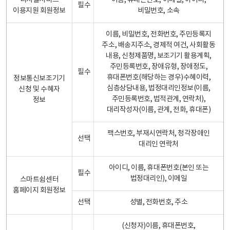
디지털서비스
이름, 휴대폰번호, 이메일, 아이디,
필수
이용지원 회원정보
비밀번호, 소속
이름, 비밀번호, 전화번호, 주민등록지
주소, 배송지주소, 경제적 여건, 사회활동
내용, 신청제품명, 보조기기 활용계획,
주민등록번호, 장애유형, 장애정도,
필수
휴대폰번호(해당하는 경우)수혜이력,
정보통신보조기기
심층상담내용, 법정대리인정보(이름,
신청 및 수혜자
주민등록번호, 법적관계, 연락처),
정보
대리작성자(이름, 관계, 전화, 휴대폰)
팩스번호, 부재시연락처, 청각장애인
선택
대리인 연락처
아이디, 이름, 휴대폰번호(본인 또는
필수
법정대리인), 이메일
스마트쉼센터
홈페이지 회원정보
선택
성별, 전화번호, 주소
(신청자)이름, 휴대폰번호,