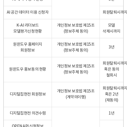
AI 공간 데이터 이용 신청자
회원탈퇴시까
K-AI 리더보드
개인정보 보호법 제15조
모델
모델평가신청현황
(정보주체 동의)
삭제시까지
원윈도우 홈페이지
개인정보 보호법 제15조
3년
회원정보
(정보주체 동의)
회원탈퇴시까
개인정보 보호법 제15조
원윈도우 홍보동의 현황
혹은 동의
(정보주체 동의)
철회시
회원탈퇴시까
개인정보 보호법 제15조
디지털집현전 회원정보
혹은 2년
(계약의이행)
(재동의)
디지털집현전 의견수렴
1년
OPEN API 신청정보