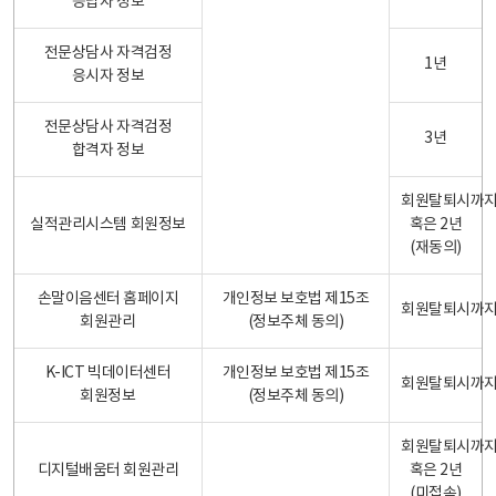
응답자 정보
전문상담사 자격검정
1년
응시자 정보
전문상담사 자격검정
3년
합격자 정보
회원탈퇴시까
실적관리시스템 회원정보
혹은 2년
(재동의)
손말이음센터 홈페이지
개인정보 보호법 제15조
회원탈퇴시까
회원관리
(정보주체 동의)
K-ICT 빅데이터센터
개인정보 보호법 제15조
회원탈퇴시까
회원정보
(정보주체 동의)
회원탈퇴시까
디지털배움터 회원관리
혹은 2년
(미접속)