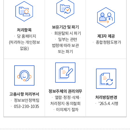
보유기간 및 파기
처리항목
ㆍ 회원탈퇴 시 파기
ㆍ 당 홈페이지
제3자 제공
ㆍ 일부는 관련
(처리하는 개인정보
ㆍ 종합청렴도평가
법령에 따라 보관
없음)
또는 파기
정보주체의 권리의무
고충사항 처리부서
ㆍ 열람·정정·삭제·
처리방침변경
ㆍ 정보보안정책팀
처리정지·동의철회
ㆍ '26.5.4. 시행
ㆍ 053-230-1035
ㆍ이의제기 절차