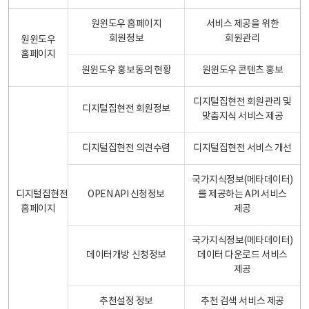
원윈도우 홈페이지
서비스 제공을 위한
회원정보
회원관리
원윈도우
홈페이지
원윈도우 홍보동의 현황
원윈도우 콘텐츠 홍보
디지털집현전 회원관리 및
디지털집현전 회원정보
맞춤지식 서비스 제공
디지털집현전 의견수렴
디지털집현전 서비스 개선
국가지식정보(메타데이터)
디지털집현전
OPEN API 신청정보
를 제공하는 API 서비스
홈페이지
제공
국가지식정보(메타데이터)
데이터개방 신청정보
데이터 다운로드 서비스
제공
추천설정 정보
추천 검색 서비스 제공