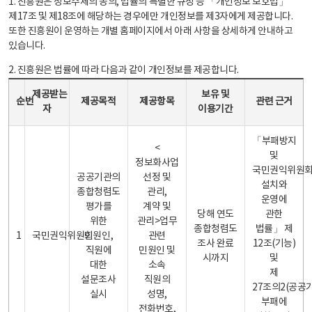
1. 진흥원은 정보주체의 동의, 법률의 특별한 규정 등 「개인정보 보호법」
제17조 및 제18조에 해당하는 경우에만 개인정보를 제3자에게 제공합니다.
또한 진흥원이 운영하는 개별 홈페이지에서 아래 사항을 상세하게 안내하고
있습니다.
2. 진흥원은 법률에 따라 다음과 같이 개인정보를 제공합니다.
개인정보 제공 안내표 - 순번, 제공받는자, 제공목적, 제공항목, 보유 및 이용기간 관련 근거로 구성
제공받는
보유 및
순번
제공목적
제공항목
관련 근거
자
이용기간
「부패방지
<
및
정보화사업
국민권익위원
공공기관의
선정 및
설치와
종합청렴도
관리,
운영에
평가를
계약 및
당해 연도
관한
위한
관리>업무
종합청렴도
법률」 제
1
국민권익위원회
민원인,
관련
조사 완료
12조(기능)
직원에
민원인 및
시까지
및
대한
소속
제
설문조사
직원의
27조의2(공공
실시
성명,
부패에
전화번호,