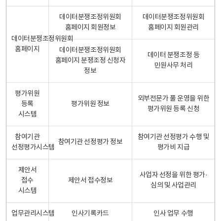
데이터분쟁조정위원회
데이터분쟁조정위원회
홈페이지 회원정보
홈페이지 회원관리
데이터분쟁조정위원회
홈페이지
데이터분쟁조정위원회
데이터 분쟁조정 등
홈페이지 분쟁조정 신청자
민원사무 처리
정보
평가위원
외부전문가 풀 운영을 위한
등록
평가위원 정보
평가위원 등록 신청
시스템
참여기관
참여기관 선정평가 수행 및
참여기관 선정평가 정보
선정평가시스템
평가비 지급
제안서
사업자 선정을 위한 평가·
접수
제안서 접수정보
심의 및 사업관리
시스템
업무관리시스템
인사기록카드
인사 업무 수행