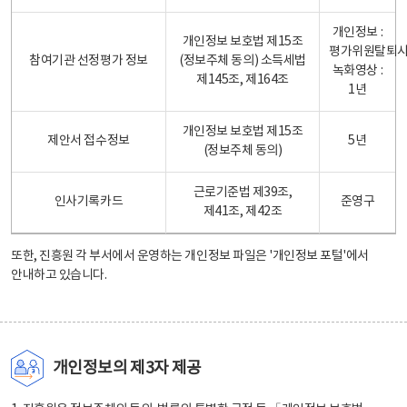
개인정보 :
개인정보 보호법 제15조
평가위원탈퇴
참여기관 선정평가 정보
(정보주체 동의) 소득세법
녹화영상 :
제145조, 제164조
1년
개인정보 보호법 제15조
제안서 접수정보
5년
(정보주체 동의)
근로기준법 제39조,
인사기록카드
준영구
제41조, 제42조
또한, 진흥원 각 부서에서 운영하는 개인정보 파일은
'개인정보 포털'
에서
안내하고 있습니다.
개인정보의 제3자 제공