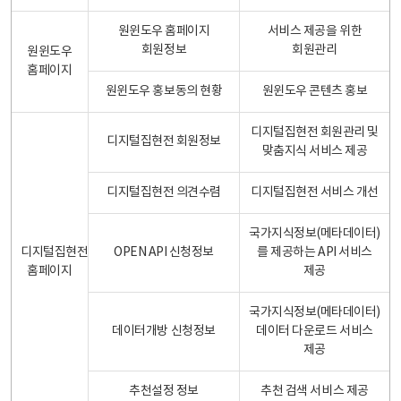
원윈도우 홈페이지
서비스 제공을 위한
회원정보
회원관리
원윈도우
홈페이지
원윈도우 홍보동의 현황
원윈도우 콘텐츠 홍보
디지털집현전 회원관리 및
디지털집현전 회원정보
맞춤지식 서비스 제공
디지털집현전 의견수렴
디지털집현전 서비스 개선
국가지식정보(메타데이터)
디지털집현전
OPEN API 신청정보
를 제공하는 API 서비스
홈페이지
제공
국가지식정보(메타데이터)
데이터개방 신청정보
데이터 다운로드 서비스
제공
추천설정 정보
추천 검색 서비스 제공