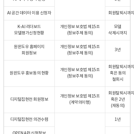
AI 공간 데이터 이용 신청자
회원탈퇴시까
K-AI 리더보드
개인정보 보호법 제15조
모델
모델평가신청현황
(정보주체 동의)
삭제시까지
원윈도우 홈페이지
개인정보 보호법 제15조
3년
회원정보
(정보주체 동의)
회원탈퇴시까
개인정보 보호법 제15조
원윈도우 홍보동의 현황
혹은 동의
(정보주체 동의)
철회시
회원탈퇴시까
개인정보 보호법 제15조
디지털집현전 회원정보
혹은 2년
(계약의이행)
(재동의)
디지털집현전 의견수렴
1년
OPEN API 신청정보