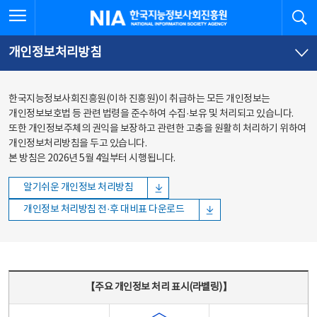
본문
전체메뉴
전체메뉴 열기
검
한국지능정보사회진흥원
바로가기
바로가기
개인정보처리방침
한국지능정보사회진흥원(이하 진흥원)이 취급하는 모든 개인정보는
개인정보보호법 등 관련 법령을 준수하여 수집·보유 및 처리되고 있습니다.
또한 개인정보주체의 권익을 보장하고 관련한 고충을 원활히 처리하기 위하여
개인정보처리방침을 두고 있습니다.
본 방침은 2026년 5월 4일부터 시행됩니다.
알기쉬운 개인정보 처리방침
개인정보 처리방침 전·후 대비표 다운로드
주요 개인정보 처리 표시(라벨링) - 주요 개인정보 처리 표시를 나타내는표
【주요 개인정보 처리 표시(라벨링)】