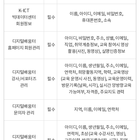
K-ICT
이름, 아이디, 이메일, 비밀번호,
빅데이터센터
필수
휴대폰번호, 소속
회원정보
아이디, 비밀번호, 주소, 성별, 이메일,
디지털배움터
필수
직업, 취약계층정보, 교육 참여시 영상
홈페이지 회원관리
촬용(사진, 동영상), 실명인증정보
아이디, 이름, 생년월일, 주소, 이메일,
디지털배움터
연락처, 희망활동지역, 학력, 교육영상
강사/서포터즈
필수
(교육 운영시 사진, 동영상), 교육운영이력,
관리
방문기록(날짜, 시각), 실시간 양방향교육
가능여부, 자격증, 주요지도 경력
디지털배움터
필수
지역, 이름, 이메일, 연락처
문의자 관리
아이디, 이름, 생년월일, 주소, 이메일,
연락처, 초상(교육 수강사진, 영상),
디지털배움터