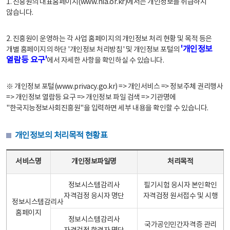
1. 진흥원의 대표홈페이지(www.nia.or.kr)에서는 개인정보를 취급하지
않습니다.
2. 진흥원이 운영하는 각 사업 홈페이지의 개인정보 처리 현황 및 목적 등은
'개인정보
개별 홈페이지의 하단 '개인정보 처리방침' 및 개인정보 포털의
열람등 요구'
에서 자세한 사항을 확인하실 수 있습니다.
※ 개인정보 포털(www.privacy.go.kr) => 개인서비스 => 정보주체 권리행사
=> 개인정보 열람등 요구 => 개인정보 파일 검색 => 기관명에
"한국지능정보사회진흥원"을 입력하면 세부 내용을 확인할 수 있습니다.
개인정보의 처리목적 현황표
개인정보의 처리목적 현황표 - 서비스명, 개인정보파일명, 처리목적으로 구성
서비스명
개인정보파일명
처리목적
정보시스템감리사
필기시험 응시자 본인확인
자격검정 응시자 명단
자격검정 원서접수 및 시행
정보시스템감리사
홈페이지
정보시스템감리사
국가공인민간자격증 관리