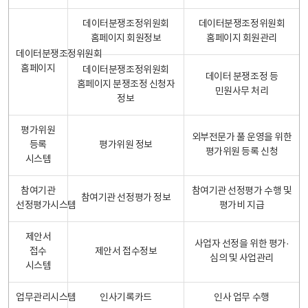
데이터분쟁조정위원회
데이터분쟁조정위원회
홈페이지 회원정보
홈페이지 회원관리
데이터분쟁조정위원회
홈페이지
데이터분쟁조정위원회
데이터 분쟁조정 등
홈페이지 분쟁조정 신청자
민원사무 처리
정보
평가위원
외부전문가 풀 운영을 위한
등록
평가위원 정보
평가위원 등록 신청
시스템
참여기관
참여기관 선정평가 수행 및
참여기관 선정평가 정보
선정평가시스템
평가비 지급
제안서
사업자 선정을 위한 평가·
접수
제안서 접수정보
심의 및 사업관리
시스템
업무관리시스템
인사기록카드
인사 업무 수행