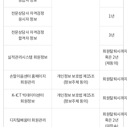
응답자 정보
전문상담사 자격검정
1년
응시자 정보
전문상담사 자격검정
3년
합격자 정보
회원탈퇴시까
실적관리시스템 회원정보
혹은 2년
(재동의)
손말이음센터 홈페이지
개인정보 보호법 제15조
회원탈퇴시까
회원관리
(정보주체 동의)
K-ICT 빅데이터센터
개인정보 보호법 제15조
회원탈퇴시까
회원정보
(정보주체 동의)
회원탈퇴시까
디지털배움터 회원관리
혹은 2년
(미접속)