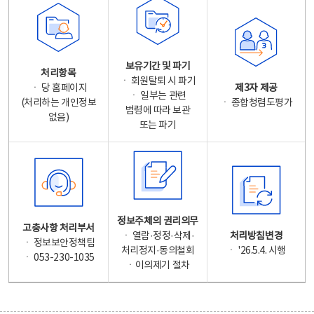
보유기간 및 파기
처리항목
ㆍ 회원탈퇴 시 파기
ㆍ 당 홈페이지
제3자 제공
ㆍ 일부는 관련
(처리하는 개인정보
ㆍ 종합청렴도평가
법령에 따라 보관
없음)
또는 파기
정보주체의 권리의무
고충사항 처리부서
ㆍ 열람·정정·삭제·
처리방침변경
ㆍ 정보보안정책팀
처리정지·동의철회
ㆍ '26.5.4. 시행
ㆍ 053-230-1035
ㆍ이의제기 절차