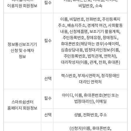
디지털서비스
이름, 휴대폰번호, 이메일, 아이디,
필수
이용지원 회원정보
비밀번호, 소속
이름, 비밀번호, 전화번호, 주민등록지
주소, 배송지주소, 경제적 여건, 사회활동
내용, 신청제품명, 보조기기 활용계획,
주민등록번호, 장애유형, 장애정도,
필수
휴대폰번호(해당하는 경우)수혜이력,
정보통신보조기기
심층상담내용, 법정대리인정보(이름,
신청 및 수혜자
주민등록번호, 법적관계, 연락처),
정보
대리작성자(이름, 관계, 전화, 휴대폰)
팩스번호, 부재시연락처, 청각장애인
선택
대리인 연락처
아이디, 이름, 휴대폰번호(본인 또는
필수
법정대리인), 이메일
스마트쉼센터
홈페이지 회원정보
선택
성별, 전화번호, 주소
(신청자)이름, 휴대폰번호,