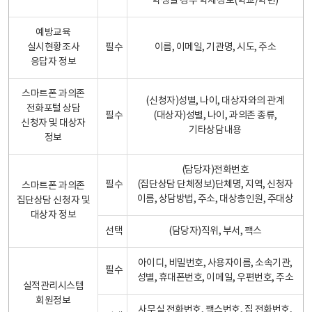
학생일 경우 학제정보(학교/학년)
예방교육
실시현황조사
필수
이름, 이메일, 기관명, 시도, 주소
응답자 정보
스마트폰 과의존
(신청자)성별, 나이, 대상자와의 관계
전화포털 상담
필수
(대상자)성별, 나이, 과의존 종류,
신청자 및 대상자
기타상담내용
정보
(담당자)전화번호
필수
(집단상담 단체정보)단체명, 지역, 신청자
스마트폰 과의존
이름, 상담방법, 주소, 대상총인원, 주대상
집단상담 신청자 및
대상자 정보
선택
(담당자)직위, 부서, 팩스
아이디, 비밀번호, 사용자이름, 소속기관,
필수
성별, 휴대폰번호, 이메일, 우편번호, 주소
실적관리시스템
회원정보
사무실 전화번호, 팩스번호, 집 전화번호,