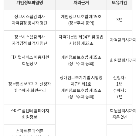
개인정보파일명
처리근거
보유기간
정보시스템감리사
개인정보 보호법 제15조
3년
자격검정 응시자 명단
(정보주체 등의)
정보시스템감리사
자격기본법 제34조 및 동법
자격탈퇴시까
자격검정 합격자 명단
시행령 제32조
디지털서비스 이용지원
개인정보 보호법 제15조
회원탈퇴시까
회원정보
(정보주체 동의)
장애인보조기기법 시행령
신청자 :
정보통신보조기기 신청자
제7조 제1호
1년
및 수혜자 회원관리
개인정보 보호법 제15조
수혜자 :
(정보주체 동의)
7년
스마트쉼센터 홈페이지
회원탈퇴시까
회원정보
혹은 2년
스마트폰 과의존