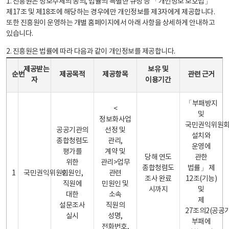
1. 진흥원은 정보주체의 동의, 법률의 특별한 규정 등 「개인정보 보호법」
제17조 및 제18조에 해당하는 경우에만 개인정보를 제3자에게 제공합니다.
또한 진흥원이 운영하는 개별 홈페이지에서 아래 사항을 상세하게 안내하고
있습니다.
2. 진흥원은 법률에 따라 다음과 같이 개인정보를 제공합니다.
개인정보 제공 안내표 - 순번, 제공받는자, 제공목적, 제공항목, 보유 및 이용기간 관련 근거로 구성
제공받는
보유 및
순번
제공목적
제공항목
관련 근거
자
이용기간
「부패방지
<
및
정보화사업
국민권익위원
공공기관의
선정 및
설치와
종합청렴도
관리,
운영에
평가를
계약 및
당해 연도
관한
위한
관리>업무
종합청렴도
법률」 제
1
국민권익위원회
민원인,
관련
조사 완료
12조(기능)
직원에
민원인 및
시까지
및
대한
소속
제
설문조사
직원의
27조의2(공공
실시
성명,
부패에
전화번호,