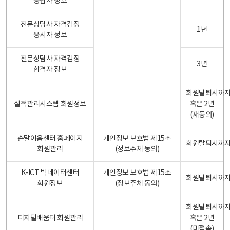
응답자 정보
전문상담사 자격검정
1년
응시자 정보
전문상담사 자격검정
3년
합격자 정보
회원탈퇴시까
실적관리시스템 회원정보
혹은 2년
(재동의)
손말이음센터 홈페이지
개인정보 보호법 제15조
회원탈퇴시까
회원관리
(정보주체 동의)
K-ICT 빅데이터센터
개인정보 보호법 제15조
회원탈퇴시까
회원정보
(정보주체 동의)
회원탈퇴시까
디지털배움터 회원관리
혹은 2년
(미접속)