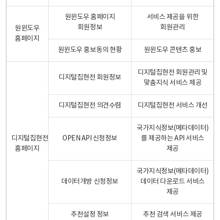
원윈도우 홈페이지
서비스 제공을 위한
회원정보
회원관리
원윈도우
홈페이지
원윈도우 홍보동의 현황
원윈도우 콘텐츠 홍보
디지털집현전 회원관리 및
디지털집현전 회원정보
맞춤지식 서비스 제공
디지털집현전 의견수렴
디지털집현전 서비스 개선
국가지식정보(메타데이터)
디지털집현전
OPEN API 신청정보
를 제공하는 API 서비스
홈페이지
제공
국가지식정보(메타데이터)
데이터개방 신청정보
데이터 다운로드 서비스
제공
추천설정 정보
추천 검색 서비스 제공