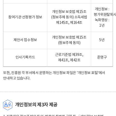
개인정보 :
개인정보 보호법 제15조
평가위원탈퇴
참여기관 선정평가 정보
(정보주체 동의) 소득세법
녹화영상 :
제145조, 제164조
1년
개인정보 보호법 제15조
제안서 접수정보
5년
(정보주체 동의)
근로기준법 제39조,
인사기록카드
준영구
제41조, 제42조
또한, 진흥원 각 부서에서 운영하는 개인정보 파일은
'개인정보 포털'
에서
안내하고 있습니다.
개인정보의 제3자 제공