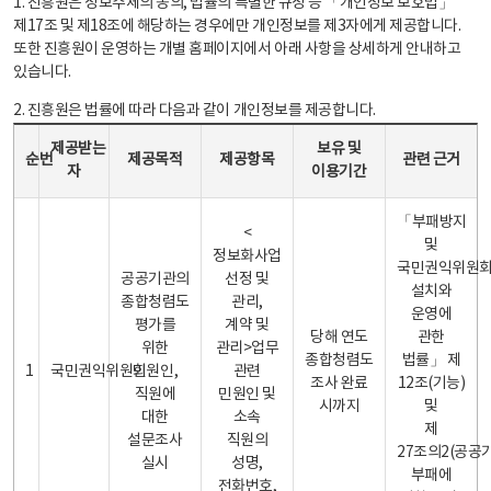
1. 진흥원은 정보주체의 동의, 법률의 특별한 규정 등 「개인정보 보호법」
제17조 및 제18조에 해당하는 경우에만 개인정보를 제3자에게 제공합니다.
또한 진흥원이 운영하는 개별 홈페이지에서 아래 사항을 상세하게 안내하고
있습니다.
2. 진흥원은 법률에 따라 다음과 같이 개인정보를 제공합니다.
개인정보 제공 안내표 - 순번, 제공받는자, 제공목적, 제공항목, 보유 및 이용기간 관련 근거로 구성
제공받는
보유 및
순번
제공목적
제공항목
관련 근거
자
이용기간
「부패방지
<
및
정보화사업
국민권익위원
공공기관의
선정 및
설치와
종합청렴도
관리,
운영에
평가를
계약 및
당해 연도
관한
위한
관리>업무
종합청렴도
법률」 제
1
국민권익위원회
민원인,
관련
조사 완료
12조(기능)
직원에
민원인 및
시까지
및
대한
소속
제
설문조사
직원의
27조의2(공공
실시
성명,
부패에
전화번호,