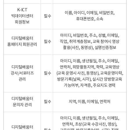
K-ICT
이름, 아이디, 이메일, 비밀번호,
빅데이터센터
필수
휴대폰번호, 소속
회원정보
아이디, 비밀번호, 주소, 성별, 이메일,
디지털배움터
필수
직업, 취약계층정보, 교육 참여시 영상
홈페이지 회원관리
촬용(사진, 동영상), 실명인증정보
아이디, 이름, 생년월일, 주소, 이메일,
디지털배움터
연락처, 희망활동지역, 학력, 교육영상
강사/서포터즈
필수
(교육 운영시 사진, 동영상), 교육운영이력,
관리
방문기록(날짜, 시각), 실시간 양방향교육
가능여부, 자격증, 주요지도 경력
디지털배움터
필수
지역, 이름, 이메일, 연락처
문의자 관리
아이디, 이름, 생년월일, 주소, 이메일,
연락처, 초상(교육 수강사진, 영상),
디지털배움터