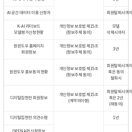
AI 공간 데이터 이용 신청자
회원탈퇴시까
K-AI 리더보드
개인정보 보호법 제15조
모델
모델평가신청현황
(정보주체 동의)
삭제시까지
원윈도우 홈페이지
개인정보 보호법 제15조
3년
회원정보
(정보주체 동의)
회원탈퇴시까
개인정보 보호법 제15조
원윈도우 홍보동의 현황
혹은 동의
(정보주체 동의)
철회시
회원탈퇴시까
개인정보 보호법 제15조
디지털집현전 회원정보
혹은 2년
(계약의이행)
(재동의)
디지털집현전 의견수렴
1년
OPEN API 신청정보