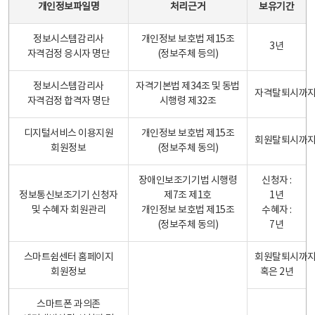
개인정보파일명
처리근거
보유기간
정보시스템감리사
개인정보 보호법 제15조
3년
자격검정 응시자 명단
(정보주체 등의)
정보시스템감리사
자격기본법 제34조 및 동법
자격탈퇴시까
자격검정 합격자 명단
시행령 제32조
디지털서비스 이용지원
개인정보 보호법 제15조
회원탈퇴시까
회원정보
(정보주체 동의)
장애인보조기기법 시행령
신청자 :
정보통신보조기기 신청자
제7조 제1호
1년
및 수혜자 회원관리
개인정보 보호법 제15조
수혜자 :
(정보주체 동의)
7년
스마트쉼센터 홈페이지
회원탈퇴시까
회원정보
혹은 2년
스마트폰 과의존