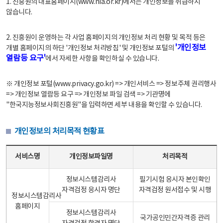
1. 진흥원의 대표홈페이지(www.nia.or.kr)에서는 개인정보를 취급하지
않습니다.
2. 진흥원이 운영하는 각 사업 홈페이지의 개인정보 처리 현황 및 목적 등은
'개인정보
개별 홈페이지의 하단 '개인정보 처리방침' 및 개인정보 포털의
열람등 요구'
에서 자세한 사항을 확인하실 수 있습니다.
※ 개인정보 포털(www.privacy.go.kr) => 개인서비스 => 정보주체 권리행사
=> 개인정보 열람등 요구 => 개인정보 파일 검색 => 기관명에
"한국지능정보사회진흥원"을 입력하면 세부 내용을 확인할 수 있습니다.
개인정보의 처리목적 현황표
개인정보의 처리목적 현황표 - 서비스명, 개인정보파일명, 처리목적으로 구성
서비스명
개인정보파일명
처리목적
정보시스템감리사
필기시험 응시자 본인확인
자격검정 응시자 명단
자격검정 원서접수 및 시행
정보시스템감리사
홈페이지
정보시스템감리사
국가공인민간자격증 관리