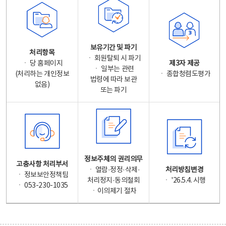
보유기간 및 파기
처리항목
ㆍ 회원탈퇴 시 파기
ㆍ 당 홈페이지
제3자 제공
ㆍ 일부는 관련
(처리하는 개인정보
ㆍ 종합청렴도평가
법령에 따라 보관
없음)
또는 파기
정보주체의 권리의무
고충사항 처리부서
ㆍ 열람·정정·삭제·
처리방침변경
ㆍ 정보보안정책팀
처리정지·동의철회
ㆍ '26.5.4. 시행
ㆍ 053-230-1035
ㆍ이의제기 절차