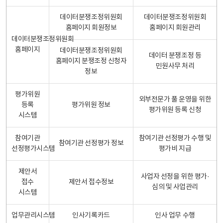
데이터분쟁조정위원회
데이터분쟁조정위원회
홈페이지 회원정보
홈페이지 회원관리
데이터분쟁조정위원회
홈페이지
데이터분쟁조정위원회
데이터 분쟁조정 등
홈페이지 분쟁조정 신청자
민원사무 처리
정보
평가위원
외부전문가 풀 운영을 위한
등록
평가위원 정보
평가위원 등록 신청
시스템
참여기관
참여기관 선정평가 수행 및
참여기관 선정평가 정보
선정평가시스템
평가비 지급
제안서
사업자 선정을 위한 평가·
접수
제안서 접수정보
심의 및 사업관리
시스템
업무관리시스템
인사기록카드
인사 업무 수행