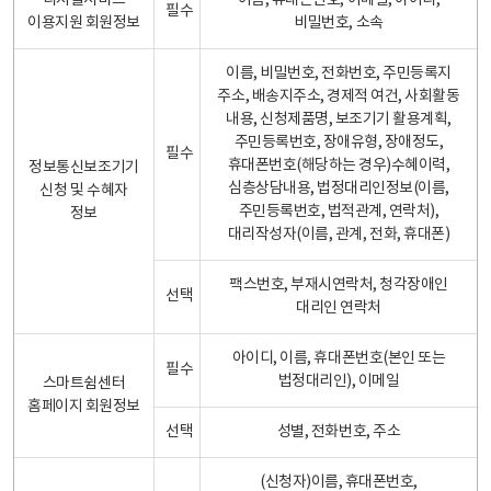
디지털서비스
이름, 휴대폰번호, 이메일, 아이디,
필수
이용지원 회원정보
비밀번호, 소속
이름, 비밀번호, 전화번호, 주민등록지
주소, 배송지주소, 경제적 여건, 사회활동
내용, 신청제품명, 보조기기 활용계획,
주민등록번호, 장애유형, 장애정도,
필수
휴대폰번호(해당하는 경우)수혜이력,
정보통신보조기기
심층상담내용, 법정대리인정보(이름,
신청 및 수혜자
주민등록번호, 법적관계, 연락처),
정보
대리작성자(이름, 관계, 전화, 휴대폰)
팩스번호, 부재시연락처, 청각장애인
선택
대리인 연락처
아이디, 이름, 휴대폰번호(본인 또는
필수
법정대리인), 이메일
스마트쉼센터
홈페이지 회원정보
선택
성별, 전화번호, 주소
(신청자)이름, 휴대폰번호,