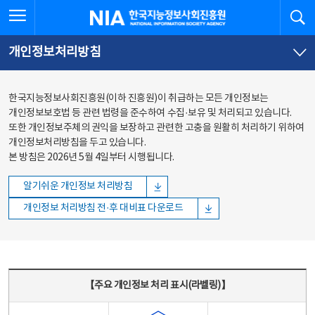
본문
전체메뉴
전체메뉴 열기
검
한국지능정보사회진흥원
바로가기
바로가기
개인정보처리방침
한국지능정보사회진흥원(이하 진흥원)이 취급하는 모든 개인정보는
개인정보보호법 등 관련 법령을 준수하여 수집·보유 및 처리되고 있습니다.
또한 개인정보주체의 권익을 보장하고 관련한 고충을 원활히 처리하기 위하여
개인정보처리방침을 두고 있습니다.
본 방침은 2026년 5월 4일부터 시행됩니다.
알기쉬운 개인정보 처리방침
개인정보 처리방침 전·후 대비표 다운로드
주요 개인정보 처리 표시(라벨링) - 주요 개인정보 처리 표시를 나타내는표
【주요 개인정보 처리 표시(라벨링)】