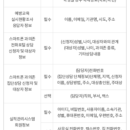
학생일 경우 학제정보(학교/학년)
예방교육
실시현황조사
필수
이름, 이메일, 기관명, 시도, 주소
응답자 정보
스마트폰 과의존
(신청자)성별, 나이, 대상자와의 관계
전화포털 상담
필수
(대상자)성별, 나이, 과의존 종류,
신청자 및 대상자
기타상담내용
정보
(담당자)전화번호
필수
(집단상담 단체정보)단체명, 지역, 신청자
스마트폰 과의존
이름, 상담방법, 주소, 대상총인원, 주대상
집단상담 신청자 및
대상자 정보
선택
(담당자)직위, 부서, 팩스
아이디, 비밀번호, 사용자이름, 소속기관,
필수
성별, 휴대폰번호, 이메일, 우편번호, 주소
실적관리시스템
회원정보
사무실 전화번호, 팩스번호, 집 전화번호,